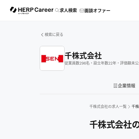
求人検索
面談オファー
検索に戻る
千株式会社
従業員数
296
名
・
設立年数
22
年
・
評価額
未公
企業情報
千株式会社
の求人一覧
千株
千株式会社