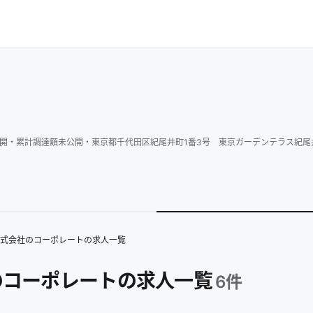
開
・
累計調達額
未公開
・
東京都千代田区紀尾井町1番3号 東京ガーデンテラス紀尾
式会社のコーポレートの求人一覧
のコーポレートの求人一覧
6
件