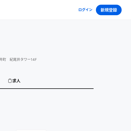
新規登録
ログイン
井町 紀尾井タワー14F
求人