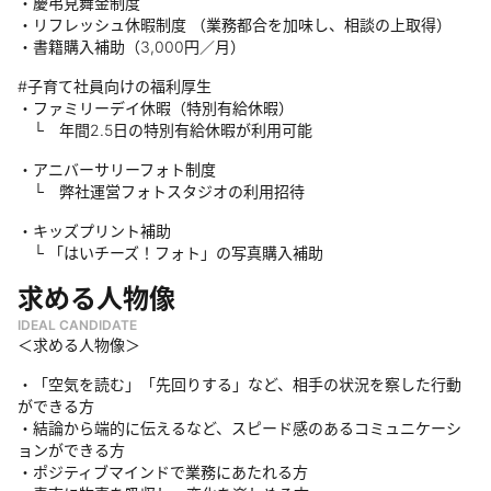
・慶弔見舞金制度
・リフレッシュ休暇制度 （業務都合を加味し、相談の上取得）
・書籍購入補助（3,000円／月）
#子育て社員向けの福利厚生
・ファミリーデイ休暇（特別有給休暇）
└ 年間2.5日の特別有給休暇が利用可能
・アニバーサリーフォト制度
└ 弊社運営フォトスタジオの利用招待
・キッズプリント補助
└ 「はいチーズ！フォト」の写真購入補助
求める人物像
IDEAL CANDIDATE
＜求める人物像＞
・「空気を読む」「先回りする」など、相手の状況を察した行動
ができる方
・結論から端的に伝えるなど、スピード感のあるコミュニケーシ
ョンができる方
・ポジティブマインドで業務にあたれる方