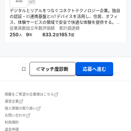
IoT
デジタルとリアルをつなぐコネクトテクノロジー企業。独自
の認証・ID連携基盤とIoTデバイスを活用し、住居、オフィ
ス、体験サービスの領域で安全で快適な体験を提供する。
bitkey platformを中核に、パートナーとのエコシステムを形
従業員数
設立年数
評価額
累計調達額
成しながら、人・モノ・サービス・空間をシームレスにつな
250
9
633.2
165.1
人
年
億
億
ぐことを目指す。
マッチ度診断
応募へ進む
掲載をご希望の企業様はこちら
運営企業
個人情報の取り扱い
お問い合わせ
利用規約
退会申請