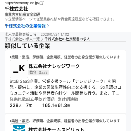
https://sencorp.co.jp/
千株式会社
事業内容
組織
資金調達
💡企業情報ページで従業員数推移や資金調達履歴などを確認できます。
千株式会社
の企業情報
求人の最終更新日時：
2026/07/24 17:02
千株式会社
の求人一覧
千株式会社の社長秘書の求人
類似している企業
業種・業態、評価額、企業規模、経営者の出身企業が類似しています
株式会社ナレッジワーク
教育
SaaS
BtoB SaaS企業。営業支援ツール「ナレッジワーク」を開
発・提供し、企業の営業生産性向上を支援する。Go言語のコ
ミュニティ活動や開発者向けツール開発も行う。また、子ど
もの教育格差解消に取り組むNPO法人を支援し、社会貢献活
従業員数
設立年数
評価額
累計調達額
動にも注力している。
228
7
165.1
61.3
人
年
億
億
業種・業態、評価額、企業規模、経営者の出身企業が類似しています
株式会社チームスピリット