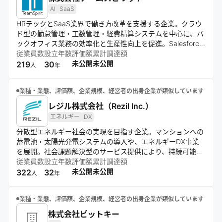
AI
SaaS
HRテックとSaaS業界で働き方改革を支援する企業。クラウ
ド型の勤怠管理・工数管理・経費精算システムを中心に、バ
ックオフィス業務の効率化と生産性向上を促進。Salesforce
プラットフォームを活用し、幅広い顧客層にサービスを提
従業員数
設立年数
評価額
累計調達額
供。AI技術も取り入れ、新たなソリューション開発に注力し
未公開
未公開
219
30
人
年
ている。
業種・業態、評価額、企業規模、経営者の出身企業が類似しています
レジル株式会社（Rezil Inc.）
エネルギー
DX
分散型エネルギー社会の実現を目指す企業。マンションへの
蓄電池・太陽光発電システムの導入や、エネルギーDX事業
を展開。社会課題解決型のサービス提供により、持続可能な
社会づくりに貢献。多様な人材の知恵を結集し、難題に挑
従業員数
設立年数
評価額
累計調達額
戦。公正な対応で信頼を獲得し、収益と成長の両立を図る。
未公開
未公開
322
32
人
年
業種・業態、評価額、企業規模、経営者の出身企業が類似しています
株式会社ビットキー