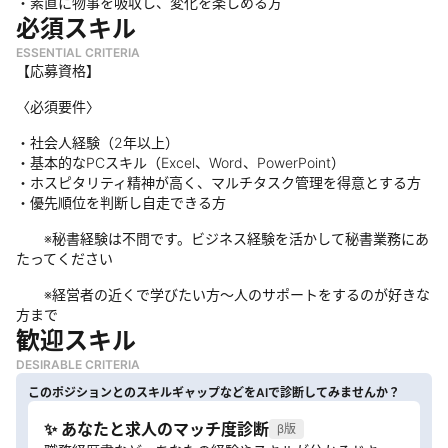
・素直に物事を吸収し、変化を楽しめる方
必須スキル
ESSENTIAL CRITERIA
【応募資格】
〈必須要件〉
・社会人経験（2年以上）
・基本的なPCスキル（Excel、Word、PowerPoint）
・ホスピタリティ精神が高く、マルチタスク管理を得意とする方
・優先順位を判断し自走できる方
※秘書経験は不問です。ビジネス経験を活かして秘書業務にあ
たってください
※経営者の近くで学びたい方～人のサポートをするのが好きな
方まで
歓迎スキル
DESIRABLE CRITERIA
このポジションとのスキルギャップなどをAIで診断してみませんか？
✨ あなたと求人のマッチ度診断
β版