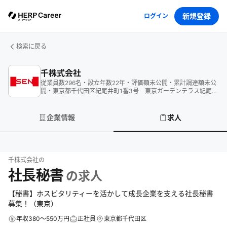
新規登録
ログイン
検索に戻る
千株式会社
従業員数
296
名
・
設立年数
22
年
・
評価額
未公開
・
累計調達額
未公
開
・
東京都千代田区紀尾井町1番3号 東京ガーデンテラス紀尾井
町 紀尾井タワー14F
企業情報
求人
千株式会社
の
社長秘書
の求人
【秘書】ホスピタリティーを活かして成長企業を支える社長秘書
募集！（東京）
年収380～550万円
正社員
東京都千代田区