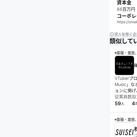
資本金
88百万円
コーポレ
https://oma
求人を除く企
類似して
業種・業態
VTuberプ
Music
ョンに掲げ
従業員数
設
59
4
人
業種・業態