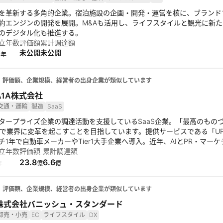
を革新する多角的企業。宿泊施設の企画・開発・運営を核に、ブランド
約エンジンの開発を展開。M&Aも活用し、ライフスタイルと観光に新たな
のデジタル化も推進する。
立年数
評価額
累計調達額
未公開
未公開
2
年
、評価額、企業規模、経営者の出身企業が類似しています
A1A株式会社
交通・運輸
製造
SaaS
タープライズ企業の調達活動を支援しているSaaS企業。「最高のもの
 AIで業界に変革を起こすことを目指しています。提供サービスである「U
チ1年で自動車メーカーやTier1大手企業へ導入。近年、AIとPR・マー
立年数
評価額
累計調達額
23.8
6.6
年
億
億
、評価額、企業規模、経営者の出身企業が類似しています
株式会社バニッシュ・スタンダード
卸売・小売
EC
ライフスタイル
DX