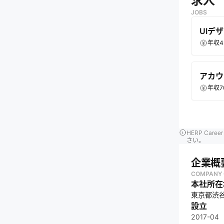
求人
JOBS
UIデ
年収4
アカウ
年収7
HERP Ca
さい。
企業概
COMPANY 
本社所在
東京都渋谷
設立
2017-04