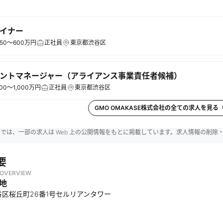
ザイナー
50～600万円
正社員
東京都渋谷区
ントマネージャー（アライアンス事業責任者候補）
00～1,000万円
正社員
東京都渋谷区
GMO OMAKASE株式会社
の全ての求人を見る
reer では、一部の求人は Web 上の公開情報をもとに掲載しています。求人情報の削
要
OVERVIEW
地
区桜丘町26番1号セルリアンタワー