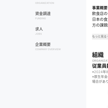
ORGANIZATION
事業概要
資金調達
飲食店の
FUNDING
日本の食
方の課題
求人
JOBS
事業領
もっと見る
企業概要
・
飲食業
COMPANY OVERVIEW
・
レスト
組織
・
日本の
ORGANIZA
従業員
なぜや
※
2024年
・
職人が
※厚生年
場合があ
・
飲食店
・
日本の
何をし
・
飲食店