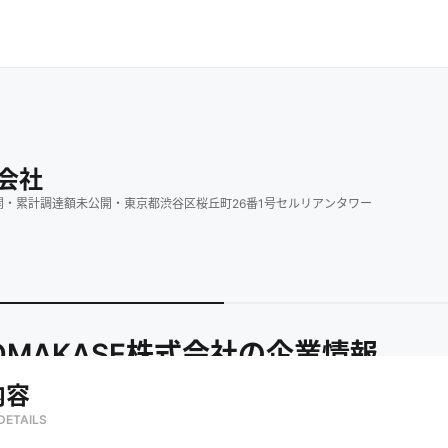
式会社
開
・
累計調達額
未公開
・
東京都渋谷区桜丘町26番1号セルリアンタワー
OMAKASE株式会社
の企業情報
内容
DETAILS