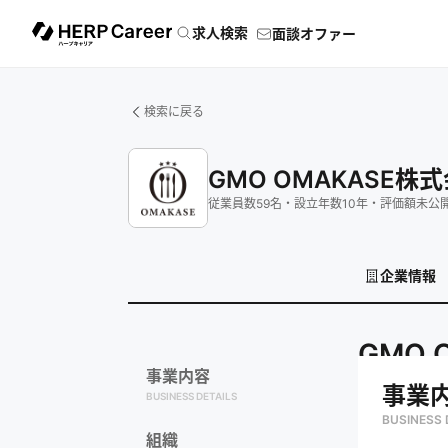
求人検索
面談オファー
検索に戻る
GMO OMAKASE株
従業員数
59
名
・
設立年数
10
年
・
評価額
未公
企業情報
GMO 
事業内容
事業
BUSINESS DETAILS
BUSINESS 
組織