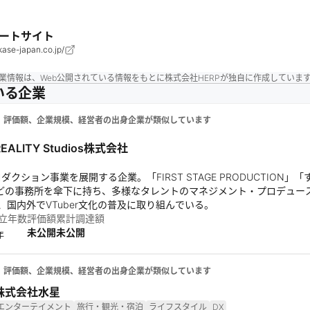
ートサイト
kase-japan.co.jp/
業情報は、Web公開されている情報をもとに株式会社HERPが独自に作成していま
いる企業
、評価額、企業規模、経営者の出身企業が類似しています
REALITY Studios株式会社
ロダクション事業を展開する企業。「FIRST STAGE PRODUCTION」「す
」などの事務所を傘下に持ち、多様なタレントのマネジメント・プロデュース
、国内外でVTuber文化の普及に取り組んでいる。
立年数
評価額
累計調達額
未公開
未公開
年
、評価額、企業規模、経営者の出身企業が類似しています
株式会社水星
エンターテイメント
旅行・観光・宿泊
ライフスタイル
DX