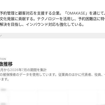
予約管理と顧客対応を支援する企業。「OMAKASE」を通じ
文化発展に貢献する。テクノロジーを活用し、予約困難店に特
解決を目指し、インバウンド対応も強化している。
域
界
ラン予約業界
食文化・観光業界
TION
数推移
っているのか
8月
から
2026年7月
の期間を集計
料理に没頭できる環境を提供するため
金の被保険者のデータを使用しています。従業員のほかに代表者、役員、
ります。
の予約管理や顧客対応の負担を軽減するため
食文化の発展に貢献するため
ているのか
予約管理サービス「OMAKASE」の開発・運営