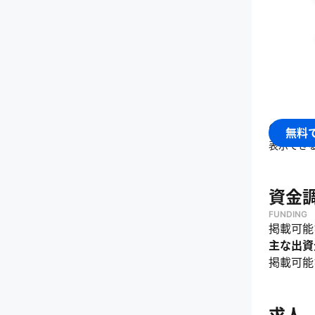
・
飲食店
・
予約困
GMO 
無料
表示でき
資金
FUNDING
掲載可能
主な出資
掲載可能