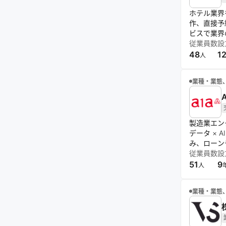
ホテル業界
作、直接予
ビスで業界
従業員数
設
48
1
人
業種・業態
製造業エン
データ ×
み、ローン
従業員数
設
51
9
人
業種・業態