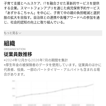
子育て支援とヘルスケア、ITを融合させた革新的サービスを提供
する企業。スマートフォンアプリを通じた病児保育予約サービス
「あずかるこちゃん」を中心に、子育て中の親の負担軽減と選択
肢の拡大を目指す。自治体との連携や各種アワードへの参加を通
じ、社会的認知の向上に取り組んでいる。
事業領域
もっと見る
・
組織
子育て支援業界
・
ヘルスケア業界
ORGANIZATION
・
IT・テクノロジー業界
従業員数推移
なぜやっているのか
※
2024年12月
から
2026年7月
の期間を集計
※厚生年金の被保険者のデータを使用しています。従業員のほかに
・
それぞれの子育てを歓迎する社会の実現を目指すため
代表者、役員、一部のパートタイマー・アルバイトも含まれる場
・
「産む」「育てる」「育つ」の中で、個人のあり方を尊重し、
合があります。
多くの選択肢を提供するため
・
子育て中の親の負担を軽減し、より良い環境を提供するため
何をしているのか
・
病児保育ネット予約サービス「あずかるこちゃん」の開発・運
営