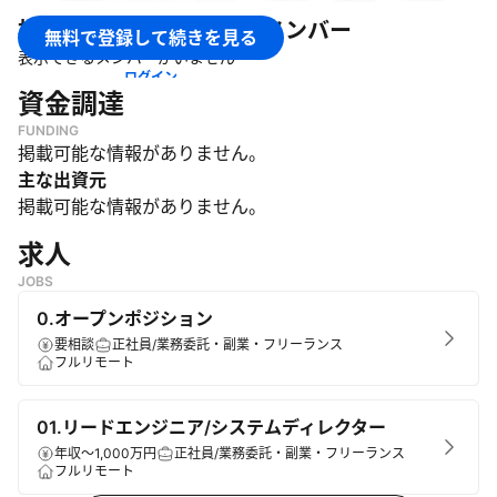
・
子育て支援に関するサービスの提供
株式会社グッドバトン
のメンバー
無料で登録して続きを見る
表示できるメンバーがいません
ログイン
資金調達
FUNDING
掲載可能な情報がありません。
主な出資元
掲載可能な情報がありません。
求人
JOBS
0.オープンポジション
要相談
正社員/業務委託・副業・フリーランス
フルリモート
01.リードエンジニア/システムディレクター
年収～1,000万円
正社員/業務委託・副業・フリーランス
フルリモート