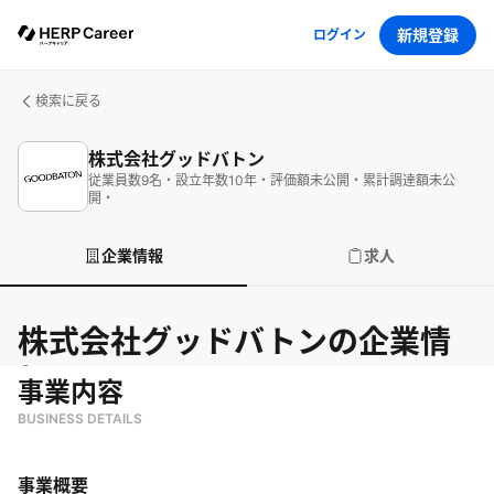
新規登録
ログイン
検索に戻る
株式会社グッドバトン
従業員数
9
名
・
設立年数
10
年
・
評価額
未公開
・
累計調達額
未公
開
・
企業情報
求人
株式会社グッドバトン
の企業情
報
事業内容
BUSINESS DETAILS
事業概要