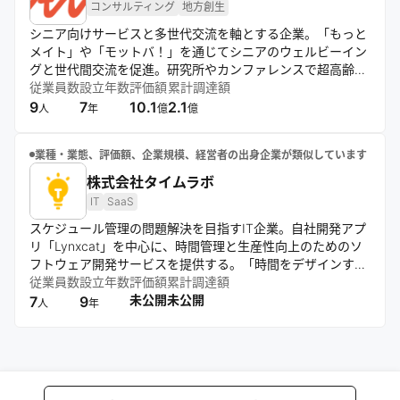
コンサルティング
地方創生
シニア向けサービスと多世代交流を軸とする企業。「もっと
メイト」や「モットバ！」を通じてシニアのウェルビーイン
グと世代間交流を促進。研究所やカンファレンスで超高齢社
会の課題を探求し、企業・自治体向けコンサルティングも展
従業員数
設立年数
評価額
累計調達額
開。「Age-Well」の概念普及を目指す。
9
7
10.1
2.1
人
年
億
億
業種・業態、評価額、企業規模、経営者の出身企業が類似しています
株式会社タイムラボ
IT
SaaS
スケジュール管理の問題解決を目指すIT企業。自社開発アプ
リ「Lynxcat」を中心に、時間管理と生産性向上のためのソ
フトウェア開発サービスを提供する。「時間をデザインす
る」をコンセプトに、国内外での事業展開と組織拡大を図
従業員数
設立年数
評価額
累計調達額
る。
未公開
未公開
7
9
人
年