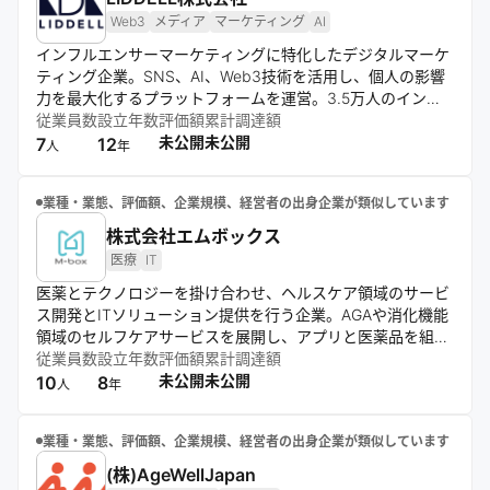
Web3
メディア
マーケティング
AI
インフルエンサーマーケティングに特化したデジタルマーケ
ティング企業。SNS、AI、Web3技術を活用し、個人の影響
力を最大化するプラットフォームを運営。3.5万人のインフ
ルエンサーネットワークを駆使し、低コストで効果的なマー
従業員数
設立年数
評価額
累計調達額
ケティングサービスを提供。自社開発のアプリやメディアを
未公開
未公開
7
12
人
年
通じ、クライアントの製品やサービスのプロモーションを支
援する。
業種・業態、評価額、企業規模、経営者の出身企業が類似しています
株式会社エムボックス
医療
IT
医薬とテクノロジーを掛け合わせ、ヘルスケア領域のサービ
ス開発とITソリューション提供を行う企業。AGAや消化機能
領域のセルフケアサービスを展開し、アプリと医薬品を組み
合わせたプロダクトを開発。症状データに基づく最適なケア
従業員数
設立年数
評価額
累計調達額
を提供し、テクノロジーの力でセルフメディケーションのあ
未公開
未公開
10
8
人
年
り方を進化させる。
業種・業態、評価額、企業規模、経営者の出身企業が類似しています
(株)AgeWellJapan