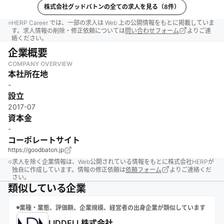
株式会社グッドバトン
の全ての求人を見る（
8
件）
HERP Career では、一部の求人は Web 上の公開情報をもとに掲載していま
す。求人情報の削除・修正依頼については
問い合わせフォーム
よりご連
絡ください。
企業概要
COMPANY OVERVIEW
本社所在地
-
設立
2017-07
資本金
-
コーポレートサイト
https://goodbaton.jp
求人を除く企業情報は、Web公開されている情報をもとに株式会社HERPが
独自に作成しています。情報の修正依頼は
依頼フォーム
よりご連絡くだ
さい。
類似している企業
業種・業態、評価額、企業規模、経営者の出身企業が類似しています
LIDDELL株式会社