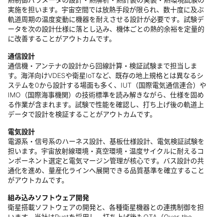
実施を担います。宇宙空間では放熱手段が限られ、数十度に及ぶ
軌道周期の温度変動に機器を耐えさせる設計が必要です。試験デ
ータを次の設計仕様に落とし込み、機体ごとの熱的余裕を定量的
に改善することがアウトカムです。
通信設計
通信機・アンテナの設計から回線計算・検証試験まで担当しま
す。海洋向けVDESや衛星IoTなど、既存の地上規格とは異なるシ
ステムを0から設計する場面も多く、IUT（国際電気通信連合）や
IMO（国際海事機関）の技術標準を読み解きながら、仕様を固め
る作業が含まれます。試験で性能を確認し、打ち上げ後の軌道上
データで設計を検証することがアウトカムです。
電気設計
電源系・信号系のハーネス設計、基板仕様設計、電気検証試験を
担います。宇宙放射線環境・真空環境・温度サイクルに耐えるコ
ンポーネント選定と電気マージン管理が核心です。バス設計の共
通化を進め、量産化ラインへ展開できる品質基準を確立すること
がアウトカムです。
組み込みソフトウェア開発
衛星搭載ソフトウェアの開発と、各種衛星機器との連携制御を担
います。当社はRustを採用し、打ち上げ後もOTA（Over-the-