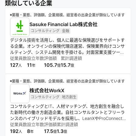
類似している企業
業種・業態、評価額、企業規模、経営者の出身企業が類似しています
Sasuke Financial Lab株式会社
コンサルティング
金融
デジタル技術を活用し、個人に最適な保険選びをサポートす
る企業。オンラインの保険代理店運営、保険業界向けコンサ
ルティング、システム開発を手掛ける。対面営業支援ツール
「コのほけん！PRO」も提供し、プロの知見とテクノロジー
従業員数
設立年数
評価額
累計調達額
の融合を目指す。
127
11
105.7
15.7
人
年
億
億
業種・業態、評価額、企業規模、経営者の出身企業が類似しています
株式会社WorkX
コンサルティング
地方創生
コンサルティングとIT、人材マッチング、地方創生を融合し
た新時代の働き方創造企業。自社コンサルタントとフリーラ
ンスのハイブリッドモデルを採用し、LeanXやProConnect
などのサービスを通じて、スキル重視の人材流動性の高い社
従業員数
設立年数
評価額
累計調達額
会モデルの実現を目指す。データ分析から実行までを一貫し
192
8
17.5
1.3
人
年
億
億