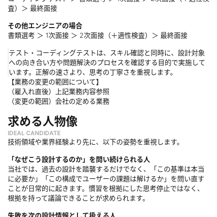
査）＞ 最終面接
その他エンジニアの場合
書類選考 ＞ 1次面接 ＞ 2次面接（＋適性検査）＞ 最終面接
テスト・コーディングテストは、スキル確認と同時に、設計対象
への向き合い方や問題解決のプロセスを確認する目的で実施して
います。正解の速さより、思考の丁寧さを重視します。
【業務の変更の範囲について】
（雇入れ直後）上記業務内容参照
（変更の範囲）会社の定める業務
求める人物像
IDEAL CANDIDATE
技術領域や業界経験より先に、以下の姿勢を重視します。
「なぜこう設計するのか」を問い続けられる人
当社では、過去の設計を踏襲するだけでなく、「この基準は本当
に必要か」「この構成でユーザーの課題は解けるか」を問い直す
ことが日常的に起きます。慣習を根拠にした思考停止ではなく、
根拠を持って議論できることが求められます。
失敗を次の設計情報として扱える人