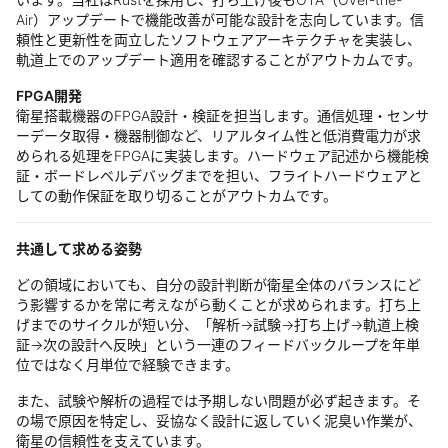
Air）アップデートで機能改善が可能な設計を志向しています。信
頼性と更新性を両立したソフトウェアアーキテクチャを実装し、
軌道上でのアップデート適用を確認することがアウトカムです。
FPGA開発
衛星搭載機器のFPGA設計・検証を担当します。通信処理・センサ
ーデータ取得・機器制御など、リアルタイム性と低消費電力が求
められる処理をFPGAに実装します。ハードウェア記述から機能検
証・ボードレベルデバッグまでを担い、フライトハードウェアと
しての動作保証を取り切ることがアウトカムです。
共通して求める姿勢
どの領域においても、自分の設計判断が衛星全体のバランスにど
う影響するかを常に考えながら動くことが求められます。打ち上
げまでのサイクルが短い分、「解析→試験→打ち上げ→軌道上検
証→次の設計へ反映」という一連のフィードバックループを年単
位ではなく月単位で経験できます。
また、試験や解析の過程では予期しない問題が必ず起きます。そ
の場で原因を特定し、妥協なく設計に返していく泥臭い作業が、
衛星の信頼性を支えています。