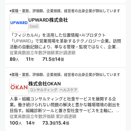
て支援する体制を構築している。
業種・業態、評価額、企業規模、経営者の出身企業が類似しています
UPWARD株式会社
SaaS
「フィジカルAI」を活用した位置情報×AIプロダクト
「UPWARD」で営業現場を革新するテクノロジー企業。訪問
活動の自動記録により、単なる管理・監視ではなく、企業の
業績UPや事業成長に貢献。契約更新率99%以上、400社以
従業員数
設立年数
評価額
累計調達額
上に導入され、グローバルな事業拡大を推進している。
89
11
71.5
14
人
年
億
億
業種・業態、評価額、企業規模、経営者の出身企業が類似しています
株式会社OKAN
コンサルティング
ヘルスケア
人事・組織コンサルティングと社食サービスを展開する企
業。働き続けられない問題の解決と豊かな職場環境の創出を
目指す。組織診断ツールと置き型社食サービスを主軸に、従
業員の声を活かした組織改善と健康的な食事提供を通じ、持
従業員数
設立年数
評価額
累計調達額
続可能な労働環境の実現に貢献している。
100
14
73.3
15.4
人
年
億
億