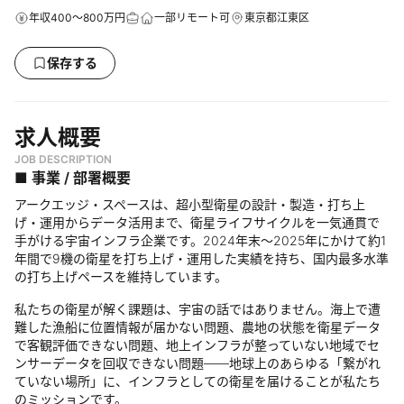
年収400～800万円
一部リモート可
東京都江東区
保存する
求人概要
JOB DESCRIPTION
■ 事業 / 部署概要
アークエッジ・スペースは、超小型衛星の設計・製造・打ち上
げ・運用からデータ活用まで、衛星ライフサイクルを一気通貫で
手がける宇宙インフラ企業です。2024年末〜2025年にかけて約1
年間で9機の衛星を打ち上げ・運用した実績を持ち、国内最多水準
の打ち上げペースを維持しています。
私たちの衛星が解く課題は、宇宙の話ではありません。海上で遭
難した漁船に位置情報が届かない問題、農地の状態を衛星データ
で客観評価できない問題、地上インフラが整っていない地域でセ
ンサーデータを回収できない問題——地球上のあらゆる「繋がれ
ていない場所」に、インフラとしての衛星を届けることが私たち
のミッションです。