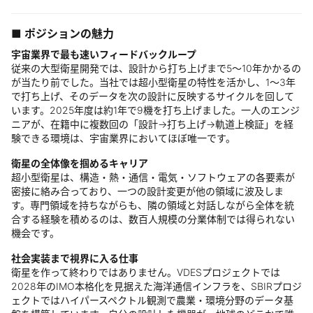
■ ポジションの魅力
宇宙業界で最も速いフィードバックループ
従来の大型衛星開発では、設計から打ち上げまで5〜10年かかるの
が当たり前でした。当社では超小型衛星の特性を活かし、1〜3年
で打ち上げ、そのデータを次の設計に反映するサイクルを回して
います。2025年度は約1年で9機を打ち上げました。一人のエンジ
ニアが、在籍中に複数回の「設計→打ち上げ→軌道上検証」を経
験できる環境は、宇宙業界においてほぼ唯一です。
衛星の全体像を掴めるキャリア
超小型衛星は、構造・熱・通信・電気・ソフトウェアの各要素が
密接に絡み合っており、一つの設計変更が他の領域に波及しま
す。専門領域を持ちながらも、隣の領域と対話しながら全体を統
合する経験を積めるのは、数百人規模の分業体制では得られない
機会です。
社会実装まで視界に入る仕事
衛星を作って終わりではありません。VDESプロジェクトでは
2028年のIMO本格化を見据えた海洋通信インフラを、SBIRプロジ
ェクトではハイパースペクトル観測で農業・環境分野のデータ基