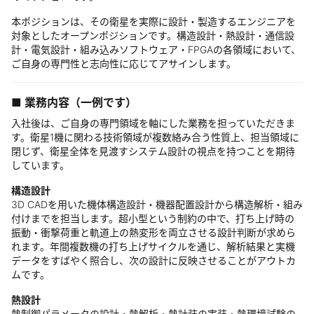
本ポジションは、その衛星を実際に設計・製造するエンジニアを
対象としたオープンポジションです。構造設計・熱設計・通信設
計・電気設計・組み込みソフトウェア・FPGAの各領域において、
ご自身の専門性と志向性に応じてアサインします。
■ 業務内容（一例です）
入社後は、ご自身の専門領域を軸にした業務を担っていただきま
す。衛星1機に関わる技術領域が複数絡み合う性質上、担当領域に
閉じず、衛星全体を見渡すシステム設計の視点を持つことを期待
しています。
構造設計
3D CADを用いた機体構造設計・機器配置設計から構造解析・組み
付けまでを担当します。超小型という制約の中で、打ち上げ時の
振動・衝撃荷重と軌道上の熱変形を両立させる設計判断が求めら
れます。年間複数機の打ち上げサイクルを通じ、解析結果と実機
データをすばやく照合し、次の設計に反映させることがアウトカ
ムです。
熱設計
熱制御パラメータの設計・熱解析・熱計装の実装・熱環境試験の