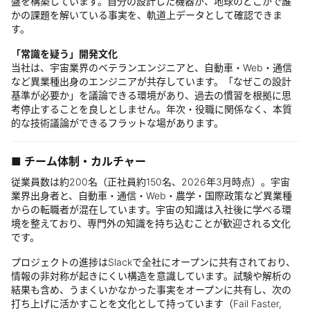
盤を構築しています。自分の設計した機器が、地球のどこかで誰
かの課題を解いている事実を、軌道上データとして確認できま
す。
「常識を疑う」開発文化
当社は、宇宙業界のベテランエンジニアと、自動車・Web・通信
など異業種出身のエンジニアが共存しています。「なぜこの設計
基準が必要か」を議論できる環境があり、過去の慣習を根拠に思
考停止することを良しとしません。年次・役職に関係なく、本質
的な技術議論ができるフラットな場があります。
■ チーム体制・カルチャー
従業員数は約200名（正社員約150名、2026年3月時点）。宇宙
業界出身者と、自動車・通信・Web・農学・国際政策など異業種
からの転職者が混在しています。宇宙の知識は入社後に学べる環
境を整えており、専門外の知識を持ち込むことが歓迎される文化
です。
プロジェクトの進捗はSlackで全社にオープンに共有されており、
情報の非対称が起きにくい構造を意識しています。試験や解析の
結果も含め、うまくいかなかった事実をオープンに共有し、次の
打ち上げに活かすことを文化として持っています（Fail Faster,