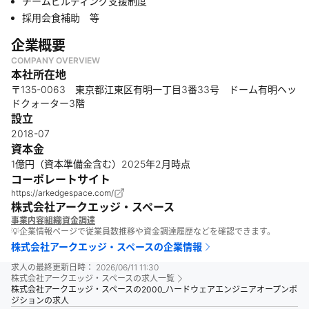
チームビルディング支援制度
採用会食補助 等
企業概要
COMPANY OVERVIEW
本社所在地
〒135-0063 東京都江東区有明一丁目3番33号 ドーム有明ヘッ
ドクォーター3階
設立
2018-07
資本金
1億円（資本準備金含む）2025年2月時点
コーポレートサイト
https://arkedgespace.com/
株式会社アークエッジ・スペース
事業内容
組織
資金調達
💡企業情報ページで従業員数推移や資金調達履歴などを確認できます。
株式会社アークエッジ・スペース
の企業情報
求人の最終更新日時：
2026/06/11 11:30
株式会社アークエッジ・スペース
の求人一覧
株式会社アークエッジ・スペースの2000_ハードウェアエンジニアオープンポ
ジションの求人