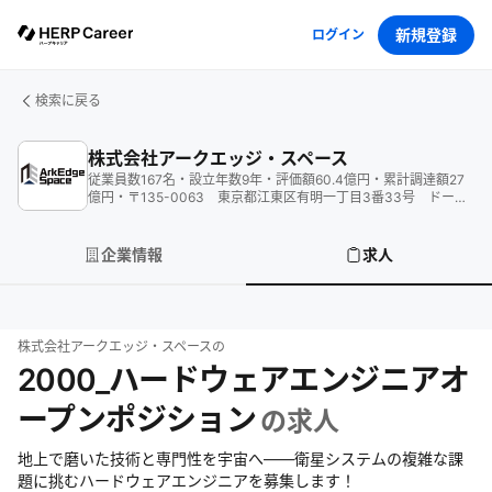
新規登録
ログイン
検索に戻る
株式会社アークエッジ・スペース
従業員数
167
名
・
設立年数
9
年
・
評価額
60.4
億円
・
累計調達額
27
億円
・
〒135-0063 東京都江東区有明一丁目3番33号 ドーム
有明ヘッドクォーター3階
企業情報
求人
株式会社アークエッジ・スペース
の
2000_ハードウェアエンジニアオ
ープンポジション
の求人
地上で磨いた技術と専門性を宇宙へ——衛星システムの複雑な課
題に挑むハードウェアエンジニアを募集します！