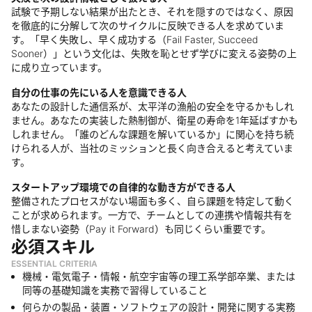
試験で予期しない結果が出たとき、それを隠すのではなく、原因
を徹底的に分解して次のサイクルに反映できる人を求めていま
す。「早く失敗し、早く成功する（Fail Faster, Succeed
Sooner）」という文化は、失敗を恥とせず学びに変える姿勢の上
に成り立っています。
自分の仕事の先にいる人を意識できる人
あなたの設計した通信系が、太平洋の漁船の安全を守るかもしれ
ません。あなたの実装した熱制御が、衛星の寿命を1年延ばすかも
しれません。「誰のどんな課題を解いているか」に関心を持ち続
けられる人が、当社のミッションと長く向き合えると考えていま
す。
スタートアップ環境での自律的な動き方ができる人
整備されたプロセスがない場面も多く、自ら課題を特定して動く
ことが求められます。一方で、チームとしての連携や情報共有を
惜しまない姿勢（Pay it Forward）も同じくらい重要です。
必須スキル
ESSENTIAL CRITERIA
機械・電気電子・情報・航空宇宙等の理工系学部卒業、または
同等の基礎知識を実務で習得していること
何らかの製品・装置・ソフトウェアの設計・開発に関する実務