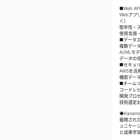
■Web A
Webア
く）
堅牢性・
使用言語
■データエ
複数データ
AI/ML
データの
■セキュリ
AWSを活
機密デー
■チームリ
コードレ
開発プロセ
技術選定
◆Kana
蓄積され
ュニケー
と成果学