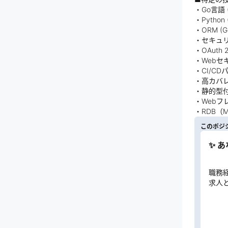
・Go言語 
・Python
・ORM (G
・セキュ
・OAuth
・Webセ
・CI/CD
・高カバレッ
・静的型付
・Webフレー
・RDB（
このポジ
✨ 
職務
求人