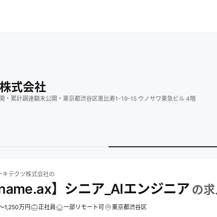
株式会社
開
・
累計調達額
未公開
・
東京都渋谷区恵比寿1-19-15 ウノサワ東急ビル 4階
テクツ株式会社
の求人一覧
アライドアーキテクツ株式会社の【Kaname.ax】シニ
ーキテクツ株式会社
の
name.ax】シニア_AIエンジニア
の求
～1,250万円
正社員
一部リモート可
東京都渋谷区