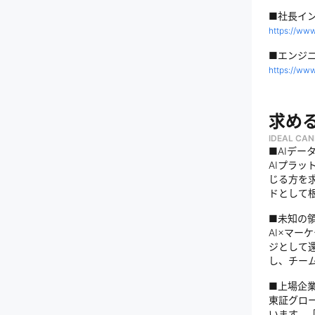
■社長イ
https://www
■エンジ
https://www
求め
IDEAL CAN
■AIデ
AIプラッ
じる方を
ドとして
■未知の
AI×マ
ジとして
し、チー
■上場企
東証グロ
います。