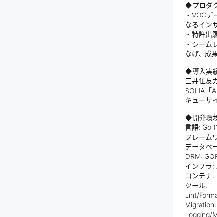
◆プロダ
・VOCデ
なるイン
・特許出願
・シーム
なげ、成
◆導入実
三井住友
SOLIA「
キューサ
◆開発環
言語: Go (1
フレームワーク:
データベース:
ORM: GO
インフラ: AW
コンテナ: Do
ツール:
Lint/Forma
Migration:
Logging/M