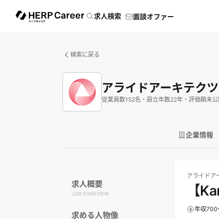
求人検索
面談オファー
検索に戻る
アライドアーキテクツ
従業員数
152
名
・
設立年数
22
年
・
評価額
未公
企業情報
アライドアーキ
アライドア
求人概要
【Ka
JOB OVERVIEW
年収700
求める人物像