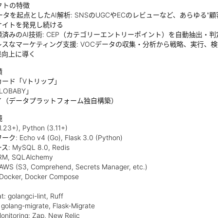
クトの特徴
ータを起点としたAI解析: SNSのUGCやECのレビューなど、あらゆる"
サイトを発見し続ける
済みのAI技術: CEP（カテゴリーエントリーポイント）を自動抽出・
レスなマーケティング支援: VOCデータの収集・分析から戦略、実行、
果向上に導く
績
カード「Vトリップ」
ALOBABY」
イ（データプラットフォーム独自構築）
境
.23+), Python (3.11+)
 Echo v4 (Go), Flask 3.0 (Python)
 MySQL 8.0, Redis
RM, SQLAlchemy
S (S3, Comprehend, Secrets Manager, etc.)
cker, Docker Compose
t: golangci-lint, Ruff
 golang-migrate, Flask-Migrate
onitoring: Zap, New Relic