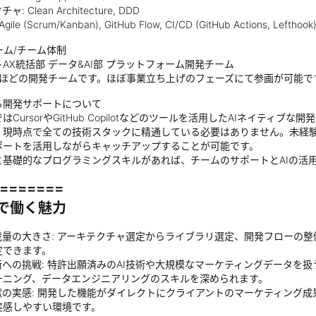
 Clean Architecture, DDD
le (Scrum/Kanban), GitHub Flow, CI/CD (GitHub Actions, Lefthook
ーム/チーム体制
AX統括部 データ&AI部 プラットフォーム開発チーム
名ほどの開発チームです。ほぼ事業立ち上げのフェーズにて参画が可能で
る開発サポートについて
はCursorやGitHub Copilotなどのツールを活用したAIネイティブ
、現時点で全ての技術スタックに精通している必要はありません。未経験
ポートを活用しながらキャッチアップすることが可能です。
と基礎的なプログラミングスキルがあれば、チームのサポートとAIの活
=======
で働く魅力
裁量の大きさ: アーキテクチャ選定からライブラリ選定、開発フローの
定できます。
への挑戦: 特許出願済みのAI技術や大規模なマーケティングデータを扱うた
ーニング、データエンジニアリングのスキルを深められます。
献の実感: 開発した機能がダイレクトにクライアントのマーケティング
実感しやすい環境です。