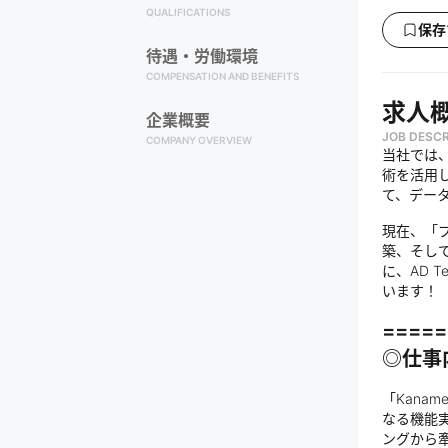
QUALIFICATIONS
保存
待遇・労働環境
COMPENSATION AND BENEFITS
求人
企業概要
JOB DESCR
COMPANY OVERVIEW
当社では、
術を活用
て、デー
現在、「プ
築、そし
に、AD 
います！
=====
◎仕事
「Kana
なる機能
ングから