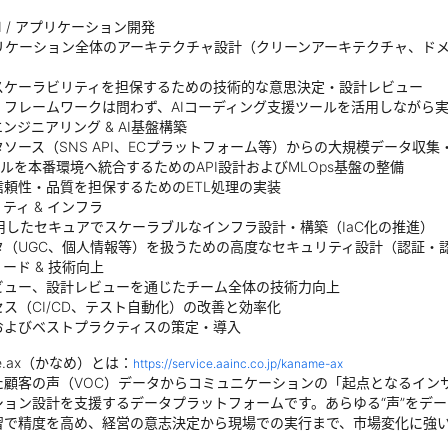
PI / アプリケーション開発
プリケーション全体のアーキテクチャ設計（クリーンアーキテクチャ、ドメ
スケーラビリティを担保するための技術的な意思決定・設計レビュー
・フレームワークは問わず、AIコーディング支援ツールを活用しながら
ンジニアリング & AI基盤構築
ソース（SNS API、ECプラットフォーム等）からの大規模データ収
モデルを本番環境へ統合するためのAPI設計およびMLOps基盤の整備
信頼性・品質を担保するためのETL処理の実装
ティ & インフラ
用したセキュアでスケーラブルなインフラ設計・構築（IaC化の推進）
タ（UGC、個人情報等）を扱うための高度なセキュリティ設計（認証・
ード & 技術向上
ビュー、設計レビューを通じたチーム全体の技術力向上
ス（CI/CD、テスト自動化）の改善と効率化
およびベストプラクティスの策定・導入
me.ax（かなめ）とは：
https://service.aainc.co.jp/kaname-ax
た顧客の声（VOC）データからコミュニケーションの「起点となるイン
ション設計を支援するデータプラットフォームです。あらゆる“声”をデー
習で精度を高め、経営の意志決定から現場での実行まで、市場変化に強