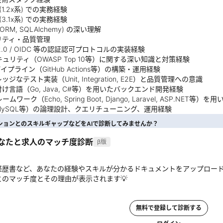
(1.2x系) での実務経験
 (3.1x系) での実務経験
ORM, SQLAlchemy) の深い理解
リティ・品質管理
 2.0 / OIDC 等の認証認可プロトコルの実装経験
キュリティ（OWASP Top 10等）に関する深い知識と対策経験
パイプライン（GitHub Actions等）の構築・運用経験
ジなテスト実装（Unit, Integration, E2E）と品質管理への意識
け言語（Go, Java, C#等）を用いたバックエンド開発経験
ムワーク（Echo, Spring Boot, Django, Laravel, ASP.NET等）
MySQL等）の論理設計、クエリチューニング、運用経験
ションとのスキルギャップなどをAIで診断してみませんか？
あなたと求人のマッチ度診断
β版
経歴書など、あなたの経験やスキルが分かるドキュメントをアップロー
とのマッチ度とその理由が表示されます💡
無料で登録して診断する