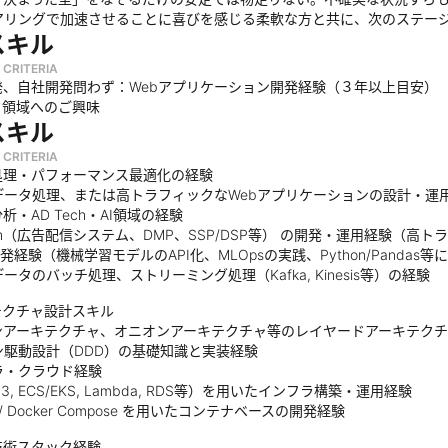
アリングで加速させることに喜びを感じる柔軟な方と共に、次のステー
スキル
 CRITERIA
発、自社開発問わず：Webアプリケーション開発経験（３年以上目安）
タ領域へのご興味
スキル
 CRITERIA
処理・パフォーマンス最適化の経験
データ処理、または高トラフィックなWebアプリケーションの設計・運
析・AD Tech・AI領域の経験
ech（広告配信システム、DMP、SSP/DSP等） の開発・運用経験（
L開発経験（機械学習モデルのAPI化、MLOpsの実践、Python/Panda
ータのバッチ処理、ストリーミング処理（Kafka, Kinesis等）の経験
テクチャ設計スキル
ンアーキテクチャ、オニオンアーキテクチャ等のレイヤードアーキテク
ン駆動設計（DDD）の基礎知識と実装経験
ラ・クラウド経験
3, ECS/EKS, Lambda, RDS等）を用いたインフラ構築・運用経験
r / Docker Compose を用いたコンテナベースの開発経験
技術スタック経験