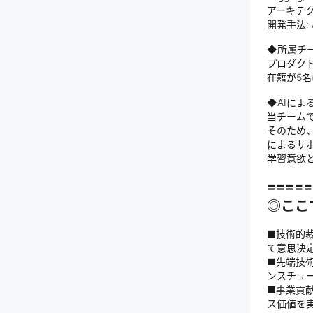
アーキテクチャ:
開発手法: Agi
◆所属チ
プロダクト
在籍が5
◆AIによ
当チームで
そのため
によるサ
学習意欲
=====
◎ここ
■技術的
て意思決
■先端技術
ンスチュ
■事業貢
ス価値を