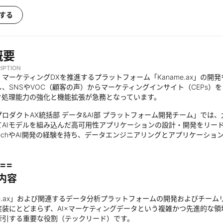
する
概要
IPTION
マーケティングDXを推進するプラットフォーム「Kaname.ax」の開
し、SNSやVOC（顧客の声）からマーケティングインサイト（CEPs
タ処理能力の強化と機能拡張が急務となっています。
ロダクトAX統括部 データ&AI部 プラットフォーム開発チーム」では
てAIモデルを組み込んだ高可用性アプリケーションの設計・開発をリー
TechやAI開発の経験を持ち、データエンジニアリングとアプリケーシ
==
内容
me.ax」および関連するデータ分析プラットフォームの開発およびチー
実装にとどまらず、AI×マーケティングデータという複雑かつ先進的な
牽引する重要な役割（テックリード）です。