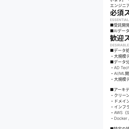
エンジニ
必須
ESSENTIAL
■受託開
■AIデー
歓迎
DESIRABLE
■データ
・大規模
■データ分
・AD T
・AI/M
・大規模デ
■アーキ
・クリー
・ドメイ
・インフ
・AWS（S
・Docke
■特定の