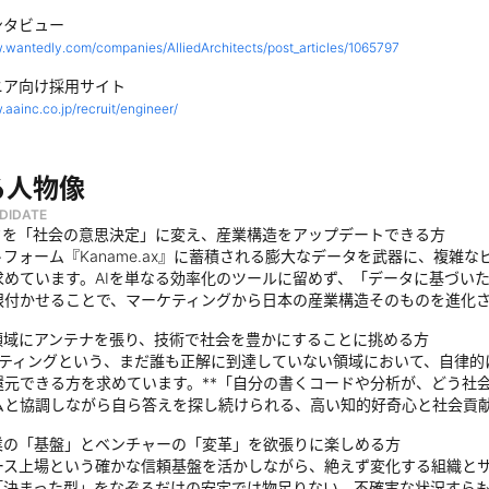
ンタビュー
.wantedly.com/companies/AlliedArchitects/post_articles/1065797
ニア向け採用サイト
.aainc.co.jp/recruit/engineer/
る人物像
DIDATE
ータを「社会の意思決定」に変え、産業構造をアップデートできる方
トフォーム『Kaname.ax』に蓄積される膨大なデータを武器に、複
求めています。AIを単なる効率化のツールに留めず、「データに基づい
根付かせることで、マーケティングから日本の産業構造そのものを進化
領域にアンテナを張り、技術で社会を豊かにすることに挑める方
ーケティングという、まだ誰も正解に到達していない領域において、自律
還元できる方を求めています。**「自分の書くコードや分析が、どう社会
ムと協調しながら自ら答えを探し続けられる、高い知的好奇心と社会貢
業の「基盤」とベンチャーの「変革」を欲張りに楽しめる方
ース上場という確かな信頼基盤を活かしながら、絶えず変化する組織と
「決まった型」をなぞるだけの安定では物足りない。不確実な状況すら