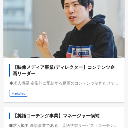
【映像メディア事業/ディレクター】コンテンツ企
画リーダー
◆求人概要 定常的に配信する動画のコンテンツ制作だけでなく、特別なコンテンツや企業プロモーションのコンテンツ制作にいたるまで、弊社で制作されるあらゆるコンテンツに携わっていただきます。 動画メディアを共通基盤として海外事業を急成長させている株式会社ブルードは、取扱高を三桁億から四桁億へスケールするフェーズにいます。自己資本経営、取扱高約三桁億、営業利益一桁億、日本最大級の教育旅行サービスを運営しており、これから世界で教育旅行サービスの垂直統合モデルを実現し、世界で最も人々のライフチェンジをサポートする企業になりたいと考えています。 ◆業務イメージ ・コンテンツの企画立案、制作進行、予算/KPI管理、編集に要する外部とのコミュニケーション、その他コンテンツ企画/制作に付随する業務
Marketing
【英語コーチング事業】マネージャー候補
■求人概要 新規事業である、英語学習サービス（コーチング型）の立ち上げからスケールまでを牽引していただきます。 サービス設計から事業戦略立案、マーケティング、チームマネジメントまで、経営に直結する領域を一気通貫で担っていただくポジションです。 ブルードでは、昨今の英語ニーズの変化を受け、新たに「英語コーチング事業」を立ち上げます。 これは、これまでの留学支援ノウハウ・顧客基盤・海外ネットワークを活かし、 “国内でグローバル人材を育成する仕組み” をつくるチャレンジです。 本ポジションでは、事業責任者候補として、 事業戦略の設計・サービス立ち上げ・組織づくり・事業成長の牽引を担っていただきます。 ■仕事イメージ - 新規事業（英語コーチング）の企画立案・市場リサーチ - サービスモデル・カリキュラム構築（個別/法人向け） - 英語コーチ採用・トレーニング体制の設計 - 営業・マーケティング戦略立案と実行（オンライン/オフライン） - 事業KPI設計、予算管理、収益最大化施策の実行 - 経営陣との新規事業会議・中期事業計画策定