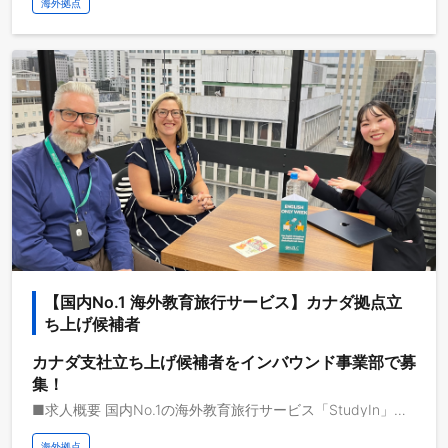
海外拠点
【国内No.1 海外教育旅行サービス】カナダ拠点立
ち上げ候補者
カナダ支社立ち上げ候補者をインバウンド事業部で募
集！
■求人概要 国内No.1の海外教育旅行サービス「StudyIn」で活躍するカナダ拠点の立ち上げ責任者候補、もしくは拠点メンバーを募集します。 動画メディアを共通基盤として海外事業を急成長させている株式会社ブルードは、取扱高を三桁億から四桁億へスケールするフェーズにいます。自己資本経営、取扱高約三桁億、営業利益一桁億、日本最大級の教育旅行サービスを運営しており、これから世界で教育旅行サービスの垂直統合モデルを実現し、世界で最も人々のライフチェンジをサポートする企業になりたいと考えています。 ■業務イメージ 海外教育旅行サービスのカナダ拠点立ち上げと現地での事業開発を担当いただきます。 ■求人概要 現在、教育旅行サービスでは、留学前・中・後で一気通貫のサービス提供を強固にすべく、海外渡航中に当たる海外拠点の立ち上げを積極的に行っています。現地では、顧客を直接サポートするサービスや、仕事、住まい、コミュニティ、ビザ、移住などのサポートのみならず、現地顧客に特化した教育旅行サービスの立ち上げ、学校法人に向けた新しい教育体験プログラムの開発を現地の教育機関と協業で行います。 カナダでの事業開発、事業企画、組織構築、組織マネジメントなど、事業をスケールさせる上で必要な業務を任せ、非連続な成長を推進していただきます。 ■仕事イメージ - 現地でのカスタマーサポート機能を構築 - 仕事、住まい、ビザ、移住サポートサービスの開発 - 現地にて教育旅行サービスの立ち上げ - 教育体験プログラムの開発 - 組織構築、マネジメント ■顧客のイメージ 対象顧客は、大別して二つのカテゴリーに分類されます。一つは、日本からカナダに留学、または研修をする個人・企業・学校団体の顧客です。現地での仕事や住まいや移住のためのサービス提供を行います。 二つは、すでに現地で留学中の日本人と外国人の顧客です。現地での転校や引っ越し、仕事や移住のためのサービス提供を行います。 拠点責任者とメンバーで議論をしながらPDCAを回し、事業開発を推進いただきます。 ■期待する役割 カナダ拠点の立ち上げと事業開発をお任せたいたします。事業責任者もしくはメンバーとして、顧客ニーズを策定し、各サービスの開発、サービス提供の推進、業績につながる成果の創出を行っていただきます。 サービス立ち上げ後は、現地採用から組織構築、マネジメントまで、事業開発と組織開発をどちらも推進していただきます。
海外拠点