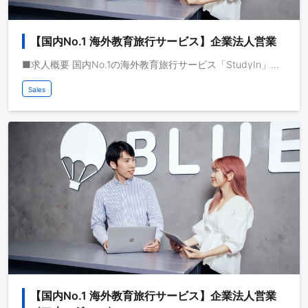
【国内No.1 海外教育旅行サービス】企業法人営業
■求人概要 国内No.1の海外教育旅行サービス「StudyIn」で活躍する企業法人営業を募集します。 動画メディアを共通基盤として海外事業を急成長させている株式会社ブルードは、取扱高を三桁億から四桁億へスケールするフェーズにいます。自己資本経営、取扱高約三桁億、営業利益一桁億、日本最大級の教育旅行サービスを運営しており、これから世界で教育旅行サービスの垂直統合モデルを実現し、世界で最も人々のライフチェンジをサポートする企業になりたいと考えています。 ■業務イメージ 海外教育旅行サービスの企業法人営業を担当いただきます。 ■求人概要 現在、教育旅行サービスでは、法人の企業様から社員の海外研修として語学留学を行いたいという問い合わせを頂いており、企業様向けの海外研修プログラムが成長しています。企業への法人営業を中心に、事業企画、組織マネジメントなど、事業をスケールさせる上で必要な業務を担当していただきます。 ■仕事イメージ - 法人顧客の研修ニーズの策定 - 法人の海外研修ニーズに合ったサービスの設計 - 新規顧客の開拓 - 営業体制の構築、マネジメント - 営業プロセスの構築 ■顧客のイメージ 対象顧客は、大別して二つのカテゴリーに分類されます。一つは、海外進出や語学力を必要とする、大企業、中小企業やスタートアップです。顧客の担当者としては、語学力に課題感を持っている事業部長や、社員の英語力をあげることがミッションになっている人事部が顧客ターゲットになります。 二つは、海外留学を検討する顧客を有する、英会話学校や塾です。顧客の担当者としては、英会話学校や塾の責任者や経営陣になります。 事業責任者と議論をしながらPDCAを回し、新規開拓営業を実行いただきます。 ■期待する役割 法人向け事業の新規営業開拓をお任せたいたします。事業責任者と共に法人の海外語学研修ニーズを策定し、最適なプランの開発、営業手法の特定を行い、法人に最適な海外研修プランを提案し、契約を獲得していただきます。 契約獲得後の渡航者サポートもアカウントマネージャーとして行なっていただきます。 一度契約が獲得できれば、顧客企業から語学研修プランを継続的に利用していただくためのアカウントマネジメントも行なっていただきます。
Sales
【国内No.1 海外教育旅行サービス】企業法人営業