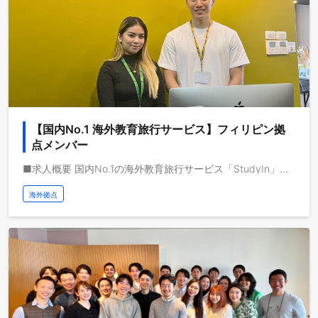
【国内No.1 海外教育旅行サービス】フィリピン拠
点メンバー
■求人概要 国内No.1の海外教育旅行サービス「StudyIn」で活躍するフィリピン拠点の責任者候補、もしくは拠点メンバーを募集します。 ■業務イメージ 海外教育旅行サービスのフィリピン拠点での事業開発、事業企画を担当いただきます。 動画メディアを共通基盤として海外事業を急成長させている株式会社ブルードは、取扱高を三桁億から四桁億へスケールするフェーズにいます。自己資本経営、取扱高約三桁億、営業利益一桁億、日本最大級の教育旅行サービスを運営しており、これから世界で教育旅行サービスの垂直統合モデルを実現し、世界で最も人々のライフチェンジをサポートする企業になりたいと考えています。 ■求人概要 現在、教育旅行サービスでは、留学前・中・後で一気通貫のサービス提供を強固にすべく、留学中に当たる海外拠点の立ち上げを積極的に行っています。現地では、顧客を直接サポートするサービスや、仕事、住まい、コミュニティ、ビザなどのサポートのみならず、学校法人に向けた新しい教育体験プログラムの開発を現地の教育機関と協業で行います。 フィリピンでの事業開発、事業企画、組織構築、組織マネジメントなど、事業をスケールさせる上で必要な業務を任せ、非連続な成長を推進していただきます。 ■仕事イメージ - 現地でのカスタマーサポート機能を構築 - 仕事、住まい、ビザサポートサービスの開発 - 教育体験プログラムの開発 - 組織構築、マネジメント ■顧客のイメージ 対象顧客は、日本からフィリピンに留学、または研修をする個人・企業・学校団体の顧客です。現地での住まいや語学やアクティビティサービス提供を行います。 拠点責任者とメンバーで議論をしながらPDCAを回し、事業開発を推進いただきます。 ■期待する役割 フィリピン拠点の立ち上げと事業開発をお任せたいたします。事業責任者もしくはメンバーとして、顧客ニーズを策定し、各サービスの開発、サービス提供の推進、業績につながる成果の創出を行っていただきます。 サービス立ち上げ後は、現地採用から組織構築、マネジメントまで、事業開発と組織開発をどちらも推進していただきます。
海外拠点