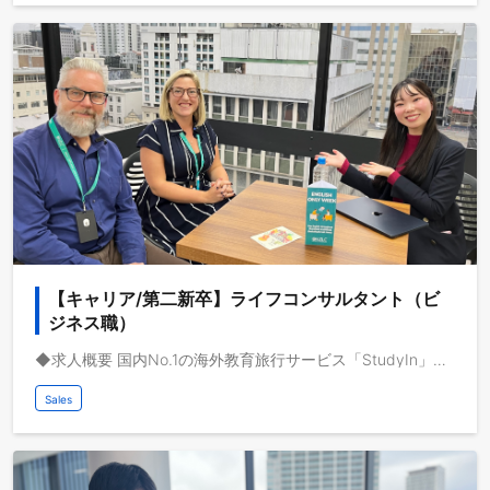
【キャリア/第二新卒】ライフコンサルタント（ビ
ジネス職）
◆求人概要 国内No.1の海外教育旅行サービス「StudyIn」で活躍するライフコンサルティング営業を募集します。 動画メディアを共通基盤として海外事業を急成長させている株式会社ブルードは、取扱高を三桁億から四桁億へスケールするフェーズにいます。自己資本経営、取扱高約三桁億、営業利益一桁億、日本最大級の海外教育旅行サービスを運営しており、これから世界で留学サービスの垂直統合モデルを実現し、世界で最も人々のライフチェンジをサポートする企業になりたいと考えています。 ◆業務イメージ ライフコンサルタント（ToC個人顧客向け） ライフコンサルタントとして、個人顧客のニーズに対応し、ヒアリングから提案、契約に至るまでの全プロセスを担当していただきます。集客は全てインバウンドからきており、インサイドセールスが面談の調整を行います。 ◆担当業務: このポジションでは、個人顧客向けのライフコンサルティング業務全般を担当していただきます。具体的には、顧客とのヒアリングを通じてニーズを把握し、最適な教育旅行プランの提案から海外渡航後の住まい、仕事、結婚、移住までのサービス接点においてコンサルティング営業をすることが主な業務となります。また、インサイドセールスとして、潜在顧客とのアポイントメント取得も行い、営業活動を推進します。加えて、営業プロセスの標準化や仕組み化、営業企画にも携わり、将来的にはリーダーとしてチームをマネジメントすることが期待されます。 ◆対象顧客・業界: この職種の対象となる顧客は、主に学生、社会人、シニアといった個人顧客であり、彼らの教育旅行ニーズに応じたサービスを提供します。業界としては、教育旅行業界全般に属し、個人のライフステージに応じた教育旅行サポートを行います。 ◆業務の流れ 日々の業務は、顧客との留学コンサルティングを中心に、チーム会議や営業戦略の策定、顧客対応（メールや電話でのやり取り）、営業プロセスの改善と仕組み化など多岐にわたります。また、営業活動の効率化を図りながら、顧客の期待に応えるサービス提供を行っていただきます。 ◆求めるスキル・経験: 顧客の課題を正確に理解し、最適な解決策を提供する能力が求められます。また、教育旅行や海外に関する知識は必須ですが、入社後に学んでいただければ問題ありません。さらに、将来的にはリーダーとして営業チームをマネジメントするためのスキルや意欲も重要です。 ◆社内外の課題感と期待される成果: 社内においては、事業拡大フェーズにあるため、営業プロセスの標準化や組織作りが課題となります。また、社外においては、教育旅行を通じて人生の転機を迎えようとする顧客に対して、英語力向上や価値観の変容をサポートすることが期待されています。 ◆チーム・上司との関わり方: この職種では、チーム内での日次および月次目標の確認と達成に向けて取り組みます。また、事業責任者や経営陣との密な連携を通じて、営業方針の策定やマーケティングチームと協力しながら、顧客開拓手法の最適化を図ります。
Sales