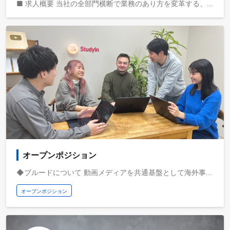
■ 求人概要 当社の全部門横断で業務のあり方を変革する、VPoAIを募集します。 動画メディアを共通基盤として海外事業を急成長させている株式会社ブルードは、取扱高を三桁億から四桁億へスケールするフェーズにいます。自己資本経営、取扱高約三桁億、営業利益一桁億、日本最大級の教育旅行サービスを運営しており、これから世界で教育旅行サービスの垂直統合モデルを実現し、世界で最も人々のライフチェンジをサポートする企業になりたいと考えています。 ■ 具体的な業務 - 全社横断の業務プロセス可視化と課題抽出しデータを基に改善仮説を構築 - AI活用戦略・ロードマップ策定、生成AI、RPA、OCR、iPaaS等の技術を組み合わせ、業務変革を計画・実行 - AIネイティブな業務フロー/ツールの設計・導入 - モデル選定・RAG設計・プロンプト策定、ワークフロー再設計と高速実装を実現 - KPI設計・効果測定のダッシュボード化と継続的改善 - 社内研修・オンボーディング計画でAI実装を定着、AIリテラシーを醸成 - プライバシー保護や法令遵守、AI利用ポリシーを策定 - Biz・PdM・経営層を巻き込み、企画から運用までPJマネジメントを実行 ■ ポジションの魅力 - AIを前提に業務プロセスを再設計し、設計‑実装‑運用まで一貫してリードできます - 生成AI/LLM、RPA、OCR、iPaaS など先端技術を扱いながらROIを最大化できる - 社内オペレーション変革で得た知見を事業開発に展開できる
オープンポジション
◆ブルードについて 動画メディアを共通基盤として海外事業を急成長させている株式会社ブルードは、取扱高を三桁億から四桁億へスケールするフェーズにいます。自己資本経営、取扱高約三桁億、営業利益一桁億、日本最大級の教育旅行サービスを運営しており、これから世界で教育旅行サービスの垂直統合モデルを実現し、世界で最も人々のライフチェンジをサポートする企業になりたいと考えています。 ◆業務イメージ - 役員/事業責任者と連携した事業企画/事業開発の提案と実行 - AIオペレーション、AIを前提とした業務プロセスの再設計と推進 - 海外拠点立ち上げメンバーとして海外進出と事業開発を推進 - 学校法人営業・企業法人営業・個人への留学コンサルティング - カスタマーサクセスで顧客の渡航前・中・後を支援し課題解決へ導く - AIを活用したSNSマーケティングの企画/撮影/編集/分析 - 総フォロワー数900万を越える「StudyInシリーズ」の演者として国内外での撮影 - AIサーチに対応したLLMO/AIOなどのデジタルマーケティング - 役員/事業責任者と連携した採用・人員計画の策定と実行 etc... 少し興味はあるけどエントリーはまだ早いという方、ぜひオープンポジションでカジュアルにお話ししましょう！ 人事チームがカジュアル面談をさせていただきます。
オープンポジション