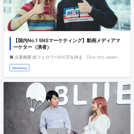
【国内No.1 SNSマーケティング】動画メディアマ
ーケター（演者）
■ 企業概要 総フォロワー900万を誇る「Dive Into Japan」と「StudyInシリーズ」の各動画プラットフォームから発信されるコンテンツのメディアマーケターを担って頂きます。英語力は片言の英会話レベル~ネイティブレベルまで幅広く募集しており、国内向け、海外向けどちらのチャンネルにもチャレンジいただきます。 動画メディアを共通基盤として海外事業を急成長させている株式会社ブルードは、取扱高を三桁億から四桁億へスケールするフェーズにいます。自己資本経営、取扱高約三桁億、営業利益一桁億、日本最大級の教育旅行サービスを運営しており、これから世界で教育旅行サービスの垂直統合モデルを実現し、世界で最も人々のライフチェンジをサポートする企業になりたいと考えています。 ◆求人概要 特定の動画メディアだけでなく、横断的に複数のチャンネルに出演頂く予定です。英語力がビジネスレベル以上であれば、海外向けチャンネルにもチャレンジいただきます。 ◆業務イメージ ・1人~4人での動画撮影、タイアップ企画撮影、コラボレーション撮影、企業・教育機関での講演、メディア取材対応、その他撮影に付随する業務あり。
Marketing