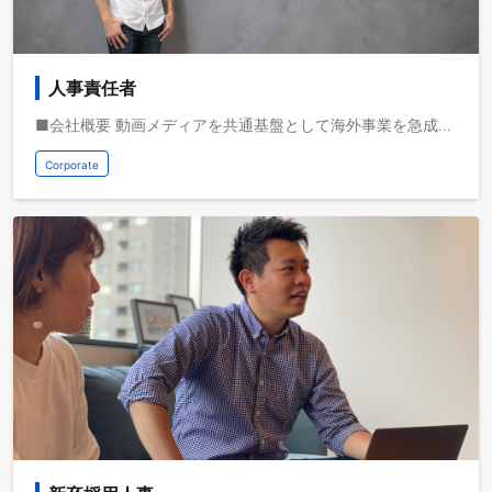
人事責任者
■会社概要 動画メディアを共通基盤として海外事業を急成長させている株式会社ブルードは、取扱高を三桁億から四桁億へスケールするフェーズにいます。自己資本経営、取扱高約三桁億、営業利益一桁億、日本最大級の教育旅行サービスを運営しており、これから世界で教育旅行サービスの垂直統合モデルを実現し、世界で最も人々のライフチェンジをサポートする企業になりたいと考えています。 ■募集背景 ブルードは今後1000人規模の組織へと成長していくため、幹部候補として活躍するキャリア人材の採用を強化しています。役員陣・事業責任者を巻き込み、ブルードのHR組織を牽引する責任者を募集します。 ■業務イメージ - 経営陣・事業部門と連携した戦略・人員計画立案とKPI設定・予実策定・実現 - 求人要件定義〜求人票作成・チャネル選定（DM/エージェント/リファラル/イベント/SNS）の実行・効果検証 - 職種特性に応じ最適チャネルを設計し、母集団形成→歩留まり改善を推進 - 候補者体験の最適化とプロセス整備 - 面談/面接フロー設計/面接官トレーニング、候補者フォローを通じCXを向上 - キャリア採用全体の設計・管理・戦略の立案・実現 - キャリア採用における採用実務の実行 - 社内関係者との調整（各部署との連携） - 候補者との面接/面談対応 - 採用ブランディング・広報の企画運営 - 母集団形成における記事・動画・WEB施策の企画立案・実現 - 採用イベント・媒体活用・説明会実施 - エージェント開拓・深耕 - 内定承諾率向上に向けたアトラクト設計 - 人事評価制度の設計・運用・アップデート - リファラルプログラムの設計・推進 - 社員を巻き込む仕組みづくりと運用、実績分析 - ATS運用、各種指標をデータ化し、採用ROI改善を実現 - オンボーディング・育成ロードマップの設計・アップデート - 組織課題の抽出〜改善施策をHRチーム一体で推進
Corporate