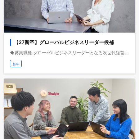
【27新卒】グローバルビジネスリーダー候補
◆募集職種 グローバルビジネスリーダーとなる次世代経営幹部候補の選考エントリーを開始します。 動画メディアを共通基盤として海外事業を急成長させている株式会社ブルードは、取扱高を三桁億から四桁億へスケールするフェーズにいます。自己資本経営、取扱高約三桁億、営業利益一桁億、日本最大級の教育旅行サービスを運営しており、これから世界で教育旅行サービスの垂直統合モデルを実現し、世界で最も人々のライフチェンジをサポートする企業になりたいと考えています。 ◆配属想定 - 事業開発、新規事業、戦略コンサル、AIプロジェクト、海外拠点マネジメントなど - 社長直下プロジェクトに参画 - 入社1年目から海外拠点立ち上げ・M&A・PMIに関与 - 次世代CXO候補として育成 ◆キャリアパス例 1年目：シドニー拠点で教育旅行サービス立上げPM 2年目：オーストラリア拠点マネージャーとして売上3億円達成 3年目：カナダM&A案件のPMI責任者として取締役補佐 5年目：北米統括CEO就任、2か国を統括するグループ執行役員 ◆業務イメージ - 役員/事業責任者と連携した事業企画/事業開発の提案と実行 - AIオペレーション、AIを前提とした業務プロセスの再設計と推進 - 海外拠点立ち上げ責任者として海外進出と事業開発を推進 - 学校法人営業・企業法人営業・個人へのコンサルティング事業を推進 - AIを活用したSNSマーケティングの企画/撮影/編集/分析を海外拠点で組成 - クロスボーダーM&A・PMI・業績拡張を管掌 - 役員/事業責任者と連携した採用・人員計画の策定と実行 弊社の事業領域には様々なミッションがあります。選考のプロセスにて、志向に合わせて具体的な仕事内容や役割を提案させていただきます。 ◆出身大学一覧 早稲田大学、慶應大学、東京大学、一橋大学、京都大学、大阪大学、東京外語大学、筑波大学、北海道大学、名古屋大学、秋田大学、関西学院大学、立命館大学、名城大学、順天堂大学、京都産業大学、國學院大学、関西外語大学、明治大学、明治学院大学、東洋大学、日本女子大学、九州産業大学、北海道文教大学、ハーバード大学、UCバークレー大学、UCLA大学、トロント大学、モンテレイ工科大学、ポンペウファブラ大学、フロリダ大学、リンネ大学、フレンズ大学、UCアーバイン大学など
新卒