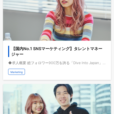
【国内No.1 SNSマーケティング】タレントマネー
ジャー
◆求人概要 総フォロワー900万を誇る「Dive Into Japan」と「StudyInシリーズ」のタレントマネージャーとして、担当メディアマーケター(演者)の成長・自己実現に伴走していただくお仕事です。メディアマーケターのマネジメント業務全般をお任せいたします。 動画メディアを共通基盤として海外事業を急成長させている株式会社ブルードは、取扱高を三桁億から四桁億へスケールするフェーズにいます。自己資本経営、取扱高約三桁億、営業利益一桁億、日本最大級の教育旅行サービスを運営しており、これから世界で教育旅行サービスの垂直統合モデルを実現し、世界で最も人々のライフチェンジをサポートする企業になりたいと考えています。
Marketing