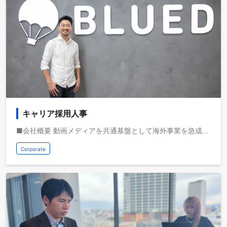
キャリア採用人事
■会社概要 動画メディアを共通基盤として海外事業を急成長させている株式会社ブルードは、取扱高を三桁億から四桁億へスケールするフェーズにいます。自己資本経営、取扱高約三桁億、営業利益一桁億、日本最大級の教育旅行サービスを運営しており、これから世界で教育旅行サービスの垂直統合モデルを実現し、世界で最も人々のライフチェンジをサポートする企業になりたいと考えています。 ■募集背景 ブルードは今後1000人規模の組織へと成長していくため、幹部候補として活躍するキャリア人材の採用を強化しています。役員陣・事業責任者を巻き込み、ブルードのキャリア採用と組織作りを推進いただける方を募集します。 ■業務イメージ - キャリア採用全体の設計・管理・戦略の立案・実現 - 職種特性に応じ最適チャネルを設計し、母集団形成と歩留まり改善を推進 - 面談/面接フロー設計/面接官トレーニング、候補者フォローを通じCXを改善 - 社内関係者との調整（各部署との連携） - 候補者との面接/面談対応 - 採用ブランディング・広報の企画運営 - 母集団形成における記事・動画・WEB施策の企画立案・実現 - エージェント開拓・深耕 - 内定承諾率向上に向けたアトラクト設計 - 人事評価制度の設計・運用・アップデート - リファラルプログラムの設計・推進 - 社員を巻き込む仕組みづくりと運用、実績分析 - ATS運用、各種指標をデータ化し、採用ROI改善を実現 - オンボーディング・育成ロードマップの設計・アップデート
Corporate