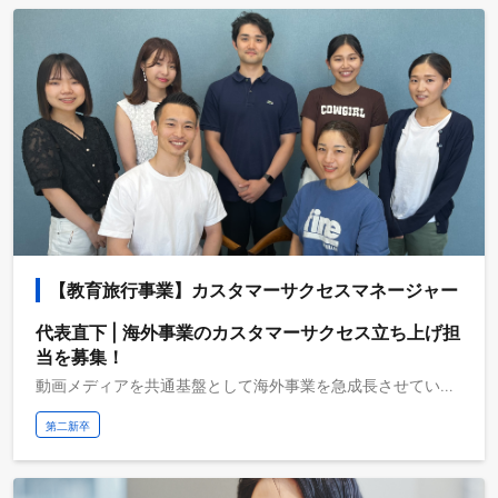
【教育旅行事業】カスタマーサクセスマネージャー
代表直下 | 海外事業のカスタマーサクセス立ち上げ担
当を募集！
動画メディアを共通基盤として海外事業を急成長させている株式会社ブルードは、取扱高を三桁億から四桁億へスケールするフェーズにいます。自己資本経営、取扱高約三桁億、営業利益一桁億、日本最大級の教育旅行サービスを運営しており、これから世界で教育旅行サービスの垂直統合モデルを実現し、世界で最も人々のライフチェンジをサポートする企業になりたいと考えています。 ◆求人概要 カスタマーサクセスでは、ご契約後のサポート、オンライン英会話/スピーキング測定ツール/言語パートナー制度の活用支援、ご紹介を目的としたアップセル、お客様に最適化した留学情報の提供、留学の成功に向けて継続的な伴走をお願いします。 伴走するお客様は今後も増加するため、サービスの質の担保と効率性を両立するための仕組み作りも重要なミッションとなります。マネジャー候補の方には、未経験者含むメンバーのスキル向上など、マネジメントにも貢献いただきます。 ◆仕事イメージ ・ユーザーオンボーディング（各サービス活用支援、問合せ対応） ・サービス活用検討中のお客様への活用支援 ・コンサルティングに関する改善要望、フィードバック ・お客様への感動サポートから紹介/口コミの促進 ・CRM(Sales force)改善 ・カスタマーサクセス業務の仕組み作り
第二新卒