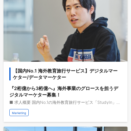
【国内No.1 海外教育旅行サービス】デジタルマー
ケター/データマーケター
『2桁億から3桁億へ』海外事業のグロースを担うデ
ジタルマーケター募集！
■ 求人概要 国内No.1の海外教育旅行サービス「StudyIn」で活躍するデジタルマーケター、データマーケターを募集します。 動画メディアを共通基盤として海外事業を急成長させている株式会社ブルードは、取扱高を三桁億から四桁億へスケールするフェーズにいます。自己資本経営、取扱高約三桁億、営業利益一桁億、日本最大級の教育旅行サービスを運営しており、これから世界で教育旅行サービスの垂直統合モデルを実現し、世界で最も人々のライフチェンジをサポートする企業になりたいと考えています。 ■ 具体的な業務 - デジタル広告等を活用した集客施策の設計・実行・検証 - ツールを活用したユーザー分析、セグメンテーション - ユーザーセグメントごとのコミュニケーションシナリオ策定 - CRMに関するの戦略立案～実行、改善 - ユーザー向けキャンペーン企画・設計・進行 - ユーザー体験向上に向けたユーザー要望のヒアリングや開発チームへの提案と連携 - Google Ad Managerを活用した広告運用 - 広告売上最大化に向けた施策の立案〜実行までの一気通貫の推進 - WebサイトのUI・UX改善 - Webサイトのデータ分析 - エンジニアを巻き込んだWeb開発のディレクション - 外部の広告事業者とのリレーション構築・折衝 - 広告以外の新規マネタイズ手法の企画・推進 【ブルードの『いま』が解る会社紹介資料】 https://speakerdeck.com/blued/zhu-shi-hui-she-burudohui-she-shao-jie 【最新NEWS】 - 『大阪・関西万博』オーストラリアパビリオンに弊社メディアが出演します https://blued.jp/archives/3565 - イギリスのBBCテレビ『Blue Peter』に「Dive Into Japan」として出演しました https://blued.jp/archives/3546 - 『Dive Into Japan』のYouTube登録者数が100万人を突破しました https://blued.jp/archives/3538 -『Spotify』の電車内ポスターにて弊社メディアが「まるまる1両」ジャックしました https://blued.jp/archives/3525 - YouTubeチャンネル「StudyInネイティブ英会話」が100万登録を突破しました https://blued.jp/archives/3391 - 『日本経済新聞』にブルードに関する記事が掲載されました https://blued.jp/archives/3033
Marketing