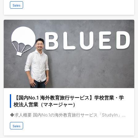
Sales
【国内No.1 海外教育旅行サービス】学校営業・学
校法人営業（マネージャー）
◆求人概要 国内No.1の海外教育旅行サービス「StudyIn」で活躍する学校法人営業を募集します。 動画メディアを共通基盤として海外事業を急成長させている株式会社ブルードは、取扱高を三桁億から四桁億へスケールするフェーズにいます。自己資本経営、取扱高約三桁億、営業利益一桁億、日本最大級の教育旅行サービスを運営しており、これから世界で教育旅行サービスの垂直統合モデルを実現し、世界で最も人々のライフチェンジをサポートする企業になりたいと考えています。 ◆業務イメージ 海外留学AX事業の学校法人営業マネージャーを担っていただきます。 現在、留学AXサービスでは、小学や中学、高校などの学校様から夏休みや冬休みの海外研修を行いたいという問い合わせを頂いており、学校様向けの教育旅行プログラムが成長しています。営業開発、事業開発、事業企画、組織マネジメント、マーケティング戦略など、事業をスケールさせる上で必要な業務とPL責任を任せ、非連続な成長を推進していただきます。 ◆仕事イメージ - 学校の海外研修ニーズの策定 - 学校の海外研修ニーズに合ったサービスの設計 - ターゲットになる学校の策定 - マーケティング、営業手法の確立（PMF） - 新規顧客の開拓 - 営業体制の構築、マネジメント - 営業プロセスの構築 - GTM戦略の立案から実行、推進 ◆顧客のイメージ 小学校、中学校、高校がターゲットになり、顧客ニーズをヒアリングしながら適切な打ち手の特定を行っていただきます。学校の様々なステークホルダーとコミュニケーションを行う中で意思決定者を特定し、ニーズに沿った海外研修プログラムをご提案いただきます。事業責任者と議論をしながらPDCAを回し、GTM戦略を実行いただきます。 ◆期待する役割 学校向け事業の新規営業開拓とその戦略立案を期待しています。学校の海外研修ニーズを策定し、最適なプランの開発、営業手法の策定を行い、学校向けに留学プランを提案し、契約を獲得してもらいます。 留学する対象が未成年ということもあり、契約後の留学サポートも重要なミッションとして担当していただきます。また、学校に継続的に留学を利用していただくために学校のアカウントマネジメントも行なっていただきます。
Sales