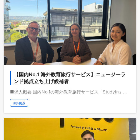
【国内No.1 海外教育旅行サービス】ニュージーラ
ンド拠点立ち上げ候補者
■求人概要 国内No.1の海外教育旅行サービス「StudyIn」で活躍するニュージーランド拠点の立ち上げ責任者候補、もしくは拠点メンバーを募集します。 動画メディアを共通基盤として海外事業を急成長させている株式会社ブルードは、取扱高を三桁億から四桁億へスケールするフェーズにいます。自己資本経営、取扱高約三桁億、営業利益一桁億、日本最大級の教育旅行サービスを運営しており、これから世界で教育旅行サービスの垂直統合モデルを実現し、世界で最も人々のライフチェンジをサポートする企業になりたいと考えています。 ■業務イメージ 海外教育旅行サービスのニュージーランド拠点立ち上げと現地での事業開発を担当いただきます。 ■求人概要 現在、教育旅行サービスでは、留学前・中・後で一気通貫のサービス提供を強固にすべく、留学中に当たる海外拠点の立ち上げを積極的に行っています。現地では、顧客を直接サポートするサービスや、仕事、住まい、コミュニティ、ビザ、移住などのサポートのみならず、現地顧客に特化した留学AXサービスの立ち上げ、学校法人に向けた新しい教育体験プログラムの開発を現地の教育機関と協業で行います。 ニュージーランドでの事業開発、事業企画、組織構築、組織マネジメントなど、事業をスケールさせる上で必要な業務を任せ、非連続な成長を推進していただきます。 ■仕事イメージ - 現地でのカスタマーサポート機能を構築 - 仕事、住まい、ビザ、移住サポートサービスの開発 - 現地にて教育旅行サービスの立ち上げ - 教育体験プログラムの開発 - 組織構築、マネジメント ■顧客のイメージ 対象顧客は、大別して二つのカテゴリーに分類されます。一つは、日本からニュージーランドに留学、または研修をする個人・企業・学校団体の顧客です。現地での仕事や住まいや移住のためのサービス提供を行います。 二つは、すでに現地で留学中の日本人と外国人の顧客です。現地での転校や引っ越し、仕事や移住のためのサービス提供を行います。 拠点責任者とメンバーで議論をしながらPDCAを回し、事業開発を推進いただきます。 ■期待する役割 ニュージーランド拠点の立ち上げと事業開発をお任せたいたします。事業責任者もしくはメンバーとして、顧客ニーズを策定し、各サービスの開発、サービス提供の推進、業績につながる成果の創出を行っていただきます。 サービス立ち上げ後は、現地採用から組織構築、マネジメントまで、事業開発と組織開発をどちらも推進していただきます。
海外拠点