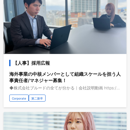
【人事】採用広報
海外事業の中核メンバーとして組織スケールを担う人
事責任者/マネジャー募集！
◆株式会社ブルードの全てが分かる｜会社説明動画 https://youtu.be/Cj3IpCpu4AY?feature=shared ーーーーーーーーーー ブルードは、海外事業をデジタルの力でアップデートするベンチャー企業です。 ミッションである「より多くの人にグローバルという選択肢を」実現するため、2012年に創業しました。 ◆求人概要 急成長の海外事業の更なるグロースを組織面から創り出すことをミッションに、採用・育成/オンボーディング・組織開発・制度立案と運用を幅広く行なっていただくポジションです。 これまでの経歴やご希望に合わせて、バリューの発揮しやすい役割からスタートいただくことを想定しています。 ◆業務イメージ ご希望や適性に応じて、注力する役割は柔軟にアレンジしています。 ・事業戦略と整合した中長期の組織・採用戦略立案 ・組織成長とフェーズに沿った採用人材像/育成ゴールイメージのアップデート ・最適な組織体制の構築、人材配置 ・評価制度、報酬制度の構築と運用 ・オンボーディング、教育制度の企画立案と実施
Corporate
第二新卒