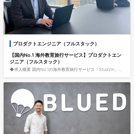
プロダクトエンジニア（フルスタック）
【国内No.1 海外教育旅行サービス】プロダクトエン
ジニア（フルスタック）
◆求人概要 国内No.1の海外教育旅行サービス「StudyIn」で活躍するプロダクトエンジニア（フルスタック）を募集します。 動画メディアを共通基盤として海外事業を急成長させている株式会社ブルードは、取扱高を三桁億から四桁億へスケールするフェーズにいます。自己資本経営、取扱高約三桁億、営業利益一桁億、日本最大級の教育旅行サービスを運営しており、これから世界で教育旅行サービスの垂直統合モデルを実現し、世界で最も人々のライフチェンジをサポートする企業になりたいと考えています。 ◆募集背景 留学・教育旅行業界は、IT/AI導入が国内でも世界でも遅れています。お客様情報はスプレッドシートなどで管理し、料金計算・申込書入力・問い合わせ対応の多くは現場の手作業で運用されています。海外校とのやり取りも依然としてメールが中心で、業界全体としてまだテクノロジーを活用しきれていない状況です。 私たちはこの状況を、リスクではなく最大のチャンスだと捉えています。「国内最大手の事業基盤」と「業界全体のIT/AI遅れ」が同時に存在しているという稀有な環境で、自社事業そのものをIT/AIで作り変えていくフェーズに入りました。 これまで既存システムも開発チームも存在しなかったため、技術選定・アーキテクチャ・開発文化までゼロから一緒に作っていける仲間を新たに募集します。 ◆業務内容 ・留学希望者・在校生向けのプロダクト開発（今後、Webアプリだけでなくモバイルアプリの新規開発も予定） ・AIエージェントの企画・設計・実装（社内ナレッジ検索、業務自動化エージェント、問い合わせ自動回答など） ◆このポジションの魅力 IT/SaaSスタートアップが「業界の外からシステムを提供する」立場だとすれば、私たちは「業界最大手の事業会社の内側から、自社の事業そのものをIT/AIで作り変えていく」立場です。プロダクトを他社に売るのではなく、自社のプロダクトを武器に競合との差を広げ、業界でグローバルNo.1を狙いに行く——そんなチャレンジングなフェーズに、開発のコアメンバーとして関わることができます。 ◆開発環境 ・フロントエンド：TypeScript / React（Vite + React Router） ・バックエンド：TypeScript（Node.js）/ Ruby on Rails / Python ・データベース：Amazon Aurora Serverless v2（PostgreSQL） ・コンテナ実行基盤：Amazon ECS on AWS Fargate ・IaC：AWS CDK（TypeScript） ・クラウド：AWS ・AI/LLM：OpenAI API / Claude API / Gemini API ・CI/CD：GitHub Actions