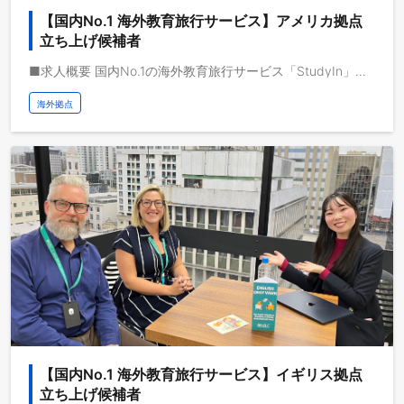
【国内No.1 海外教育旅行サービス】アメリカ拠点
立ち上げ候補者
■求人概要 国内No.1の海外教育旅行サービス「StudyIn」で活躍するアメリカ拠点の立ち上げ責任者候補、もしくは拠点メンバーを募集します。 動画メディアを共通基盤として海外事業を急成長させている株式会社ブルードは、取扱高を三桁億から四桁億へスケールするフェーズにいます。自己資本経営、取扱高約三桁億、営業利益一桁億、日本最大級の教育旅行サービスを運営しており、これから世界で教育旅行サービスの垂直統合モデルを実現し、世界で最も人々のライフチェンジをサポートする企業になりたいと考えています。 ■業務イメージ 海外教育旅行サービスのアメリカ拠点立ち上げと現地での事業開発を担当いただきます。 ■求人概要 現在、教育旅行サービスでは、留学前・中・後で一気通貫のサービス提供を強固にすべく、留学中に当たる海外拠点の立ち上げを積極的に行っています。現地では、顧客を直接サポートするサービスや、仕事、住まい、コミュニティ、ビザ、移住などのサポートのみならず、現地顧客に特化した教育旅行サービスの立ち上げ、学校法人に向けた新しい教育体験プログラムの開発を現地の教育機関と協業で行います。 アメリカでの事業開発、事業企画、組織構築、組織マネジメントなど、事業をスケールさせる上で必要な業務を任せ、非連続な成長を推進していただきます。 ■仕事イメージ - 現地でのカスタマーサポート機能を構築 - 仕事、住まい、ビザ、移住サポートサービスの開発 - 現地にて教育旅行サービスの立ち上げ - 教育体験プログラムの開発 - 組織構築、マネジメント ■顧客のイメージ 対象顧客は、大別して二つのカテゴリーに分類されます。一つは、日本からアメリカに留学、または研修をする個人・企業・学校団体の顧客です。現地での仕事や住まいや移住のためのサービス提供を行います。 二つは、すでに現地で留学中の日本人と外国人の顧客です。現地での転校や引っ越し、仕事や移住のためのサービス提供を行います。 拠点責任者とメンバーで議論をしながらPDCAを回し、事業開発を推進いただきます。 ■期待する役割 アメリカ拠点の立ち上げと事業開発をお任せたいたします。事業責任者もしくはメンバーとして、顧客ニーズを策定し、各サービスの開発、サービス提供の推進、業績につながる成果の創出を行っていただきます。 サービス立ち上げ後は、現地採用から組織構築、マネジメントまで、事業開発と組織開発をどちらも推進していただきます。
海外拠点
【国内No.1 海外教育旅行サービス】イギリス拠点
立ち上げ候補者