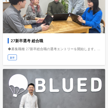
27新卒選考 総合職
◆募集職種 27新卒総合職の選考エントリーを開始します。 動画メディアを共通基盤として海外事業を急成長させている株式会社ブルードは、取扱高を三桁億から四桁億へスケールするフェーズにいます。自己資本経営、取扱高約三桁億、営業利益一桁億、日本最大級の教育旅行サービスを運営しており、これから世界で教育旅行サービスの垂直統合モデルを実現し、世界で最も人々のライフチェンジをサポートする企業になりたいと考えています。 ◆業務イメージ - 役員/事業責任者と連携した事業企画/事業開発の提案と実行 - AIオペレーション、AIを前提とした業務プロセスの再設計と推進 - 海外拠点立ち上げメンバーとして海外進出と事業開発を推進 - 学校法人営業・企業法人営業・個人への留学コンサルティング - カスタマーサクセスで顧客の渡航前・中・後を支援し課題解決へ導く - AIを活用したSNSマーケティングの企画/撮影/編集/分析 - 総フォロワー数900万を越える「StudyInシリーズ」の演者として国内外での撮影 - AIサーチに対応したLLMO/AIOなどのデジタルマーケティング - 役員/事業責任者と連携した採用・人員計画の策定と実行 事業開発、海外での就労、法人営業、SNSやデジタルマーケティング、AIオペレーション経験を得たい方、海外志向で成長意欲の高い方、ぜひご応募ください。 弊社の事業領域には様々なミッションがあります。面談のプロセスにて、志向に合わせて具体的な仕事内容や役割を提案させていただきます。 ◆出身大学 早稲田大学、慶應大学、東京大学、一橋大学、京都大学、大阪大学、東京外語大学、筑波大学、北海道大学、名古屋大学、秋田大学、関西学院大学、立命館大学、名城大学、順天堂大学、京都産業大学、國學院大学、関西外語大学、明治大学、明治学院大学、東洋大学、日本女子大学、九州産業大学、北海道文教大学 ◆海外大学 ハーバード大学、UCバークレー大学、UCLA大学、トロント大学、モンテレイ工科大学、ポンペウファブラ大学、フロリダ大学、リンネ大学、フレンズ大学、UCアーバイン大学など
新卒