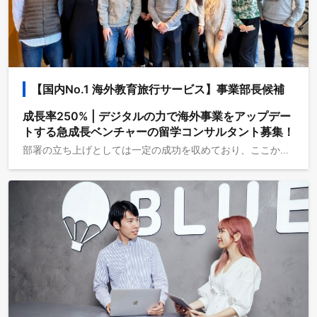
【国内No.1 海外教育旅行サービス】事業部長候補
成⻑率250% | デジタルの力で海外事業をアップデー
トする急成⻑ベンチャーの留学コンサルタント募集！
部署の立ち上げとしては一定の成功を収めており、ここからは二桁億から三桁億へ事業グロースさせるフェーズを担っていただきます。 ◆求人概要 事業開発、事業企画、組織マネジメント、マーケティング戦略など、事業をスケールさせる上で必要な業務とPL責任を任せ、非連続な成長を推進していただきます。 ◆仕事イメージ ・事業戦略の立案・実行 ・事業課題の特定、戦略・戦術立案・実行 ・データの見える化・活用推進 ・定量データ分析による事業運営のPDCA支援 ・事業オペレーションの構築・マネジメント・BPR ・組織立ち上げ・マネジメント ・マーケティング戦略の立案・実行 ・企業アライアンス構築・実行 ・事業計画の達成（PL責任） ＝＝＝採用情報まとめ＝＝＝ ▼代表メッセージ：採用候補者さまへの手紙 https://bit.ly/3umwP28 ▼社員動画インタビュー：20億→40億の事業計画を任されてみて https://bit.ly/3SKnVW4 ▼会社紹介資料 https://bit.ly/3Mid5Am