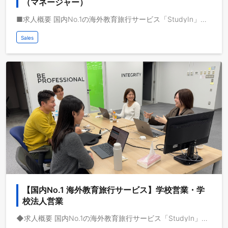
（マネージャー）
■求人概要 国内No.1の海外教育旅行サービス「StudyIn」で活躍する企業法人営業のマネージャーを募集します。 動画メディアを共通基盤として海外事業を急成長させている株式会社ブルードは、取扱高を三桁億から四桁億へスケールするフェーズにいます。自己資本経営、取扱高約三桁億、営業利益一桁億、日本最大級の教育旅行サービスを運営しており、これから世界で教育旅行サービスの垂直統合モデルを実現し、世界で最も人々のライフチェンジをサポートする企業になりたいと考えています。 ■業務イメージ 海外教育旅行サービスの企業法人営業と組織マネジメントを担当いただきます。 ■求人概要 現在、教育旅行サービスでは、法人の企業様から社員の海外研修として語学留学を行いたいという問い合わせを頂いており、企業様向けの海外研修プログラムが成長しています。企業への法人営業を中心に、営業開発、事業開発、事業企画、組織マネジメント、マーケティング戦略など、事業をスケールさせる上で必要な業務を任せ、非連続な成長を推進していただきます。 ■仕事イメージ - 法人顧客の研修ニーズの策定 - 法人の海外研修ニーズに合ったサービスの設計 - 新規顧客の開拓 - 営業体制の構築、マネジメント - 営業プロセスの構築 ■顧客のイメージ 対象顧客は、大別して二つのカテゴリーに分類されます。一つは、海外進出や語学力を必要とする、大企業、中小企業やスタートアップです。顧客の担当者としては、語学力に課題感を持っている事業部長や、社員の英語力をあげることがミッションになっている人事部が顧客ターゲットになります。 二つは、海外留学を検討する顧客を有する、英会話学校や塾です。顧客の担当者としては、英会話学校や塾の責任者や経営陣になります。 事業責任者と議論をしながらPDCAを回し、GTM戦略を実行いただきます。 ■期待する役割 法人向け事業の新規営業開拓をお任せたいたします。事業責任者と共に法人の海外語学研修ニーズを策定し、最適なプランの開発、営業手法の特定を行い、法人に最適な海外研修プランを提案し、契約を獲得していただきます。 契約獲得後の渡航者サポートもアカウントマネージャーとして行なっていただきます。 一度契約が獲得できれば、顧客企業から語学研修プランを継続的に利用していただくためのアカウントマネジメントも行なっていただきます。
Sales
【国内No.1 海外教育旅行サービス】学校営業・学
校法人営業
◆求人概要 国内No.1の海外教育旅行サービス「StudyIn」で活躍する学校法人営業を募集します。 動画メディアを共通基盤として海外事業を急成長させている株式会社ブルードは、取扱高を三桁億から四桁億へスケールするフェーズにいます。自己資本経営、取扱高約三桁億、営業利益一桁億、日本最大級の教育旅行サービスを運営しており、これから世界で教育旅行サービスの垂直統合モデルを実現し、世界で最も人々のライフチェンジをサポートする企業になりたいと考えています。 ◆業務イメージ 海外教育旅行サービスの学校営業担当を担っていただきます。 現在、教育旅行サービスでは、小学や中学、高校などの学校様から夏休みや冬休みの海外留学研修を行いたいという問い合わせを頂いており、学校様向けの教育旅行プログラムが成長しています。法人営業を中心に、事業企画、組織マネジメントなど、事業をスケールさせる上で必要な業務を担当していただきます。 ◆仕事イメージ - 新規顧客の開拓 - 営業体制の構築、マネジメント - 営業プロセスの構築 - GTM戦略の立案から実行、推進 ◆顧客のイメージ 小学校、中学校、高校がターゲットになり、顧客ニーズをヒアリングしながら適切な打ち手の特定を行っていただきます。学校の様々なステークホルダーとコミュニケーションを行う中で意思決定者を特定し、ニーズに沿った海外研修プログラムをご提案いただきます。事業責任者と議論をしながらPDCAを回し、新規開拓営業を実行いただきます。 ◆期待する役割 学校向け事業の新規営業開拓を期待しています。学校の海外研修ニーズを策定し、最適なプランの開発、営業手法の策定を行い、学校向けに留学プランを提案し、契約を獲得してもらいます。 留学する対象が未成年ということもあり、契約後の留学サポートも重要なミッションとして担当していただきます。また、学校に継続的に留学を利用していただくために学校のアカウントマネジメントも行なっていただきます。