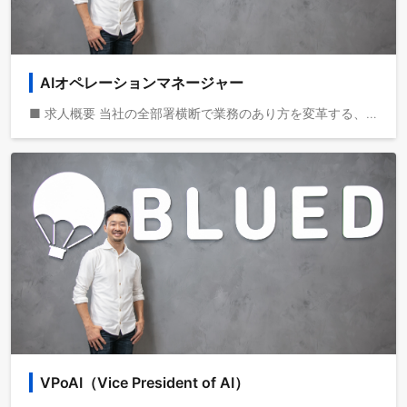
AIオペレーションマネージャー
■ 求人概要 当社の全部署横断で業務のあり方を変革する、AIオペレーションマネージャーを募集します。 動画メディアを共通基盤として海外事業を急成長させている株式会社ブルードは、取扱高を三桁億から四桁億へスケールするフェーズにいます。自己資本経営、取扱高約三桁億、営業利益一桁億、日本最大級の教育旅行サービスを運営しており、これから世界で教育旅行サービスの垂直統合モデルを実現し、世界で最も人々のライフチェンジをサポートする企業になりたいと考えています。 ■ 具体的な業務 - 全社横断の業務プロセス可視化と課題抽出しデータを基に改善仮説を構築 - AI活用戦略・ロードマップ策定、生成AI、RPA、OCR、iPaaS等の技術を組み合わせ、業務変革を計画・実行 - AIネイティブな業務フロー/ツールの設計・導入 - モデル選定・RAG設計・プロンプト策定、ワークフロー再設計と高速実装を実現 - KPI設計・効果測定のダッシュボード化と継続的改善 - 社内研修・オンボーディング計画でAI実装を定着、AIリテラシーを醸成 - プライバシー保護や法令遵守、AI利用ポリシーを策定 - Biz・PdM・経営層を巻き込み、企画から運用までPJマネジメントを実行 ■ ポジションの魅力 - AIを前提に業務プロセスを再設計し、設計‑実装‑運用まで一貫してリードできます - 経営陣直下・CxO直結の裁量で全社AX戦略を推進し、事業成長に寄与できる - 生成AI/LLM、RPA、OCR、iPaaS など先端技術を扱いながらROIを最大化できる - 社内オペレーション変革で得た知見を事業開発に展開できる - 将来的にVPoAIなど経営幹部へステップアップできるパスを用意します
VPoAI（Vice President of AI）