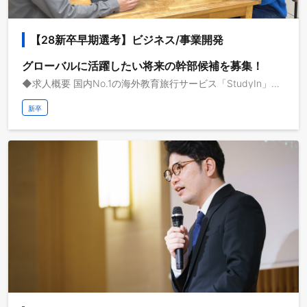
【28新卒早期選考】ビジネス/事業開発
グローバルに活躍したい将来の幹部候補を募集！
◆求人概要 国内No.1の海外教育旅行サービス「StudyIn」、国内最大級の動画メディア「StudyInシリーズ/Dive Into Japan」で活躍する新卒を募集します。 動画メディアを共通基盤として海外事業を急成長させている株式会社ブルードは、取扱高を三桁億から四桁億へスケールするフェーズにいます。自己資本経営、取扱高約三桁億、営業利益一桁億、日本最大級の留学AXサービスを運営しており、これから世界で教育旅行サービスの垂直統合モデルを実現し、世界で最も人々のライフチェンジをサポートする企業になりたいと考えています。 ◆業務イメージ - 役員/事業責任者と連携した事業企画/事業開発の提案と実行 - AIオペレーション、AIを前提とした業務プロセスの再設計と推進 - 海外拠点立ち上げメンバーとして海外進出と事業開発を推進 - 学校法人営業・企業法人営業・個人への留学コンサルティング - カスタマーサクセスで顧客の渡航前・中・後を支援し課題解決へ導く - AIを活用したSNSマーケティングの企画/撮影/編集/分析 - 総フォロワー数1,000万を越える「StudyInシリーズ」の演者として国内外での撮影 - AIサーチに対応したLLMO/AIOなどのデジタルマーケティング - 役員/事業責任者と連携した採用・人員計画の策定と実行 事業開発、海外での就労、法人営業、SNSやデジタルマーケティング、AIオペレーション経験を得たい方、海外志向で成長意欲の高い方、ぜひご応募ください。 弊社の事業領域には様々なミッションがあります。面談のプロセスにて、志向に合わせて具体的な仕事内容や役割を提案させていただきます。
新卒