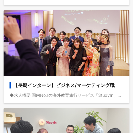
【長期インターン】ビジネス/マーケティング職
◆求人概要 国内No.1の海外教育旅行サービス「StudyIn」、国内最大級の動画メディア「StudyInシリーズ/Dive Into Japan」で活躍する長期インターンを募集します。 動画メディアを共通基盤として海外事業を急成長させている株式会社ブルードは、取扱高を三桁億から四桁億へスケールするフェーズにいます。自己資本経営、取扱高約三桁億、営業利益一桁億、日本最大級の教育旅行サービスを運営しており、これから世界で教育旅行サービスの垂直統合モデルを実現し、世界で最も人々のライフチェンジをサポートする企業になりたいと考えています。 ◆業務イメージ - 役員/事業責任者と連携した事業企画/事業開発の提案と実行 - AIオペレーション、AIを前提とした業務プロセスの再設計と推進 - 海外拠点立ち上げメンバーとして海外進出と事業開発を推進 - 学校法人営業・企業法人営業・個人への留学コンサルティング - カスタマーサクセスで顧客の渡航前・中・後を支援し課題解決へ導く - AIを活用したSNSマーケティングの企画/撮影/編集/分析 - 総フォロワー数900万を越える「StudyInシリーズ」の演者として国内外での撮影 - AIサーチに対応したLLMO/AIOなどのデジタルマーケティング - 役員/事業責任者と連携した採用・人員計画の策定と実行 事業開発、海外での就労、法人営業、SNSやデジタルマーケティング、AIオペレーション経験を得たい方、海外志向で成長意欲の高い方、ぜひご応募ください。 弊社の事業領域には様々なミッションがあります。面談のプロセスにて、志向に合わせて具体的な仕事内容や役割を提案させていただきます。