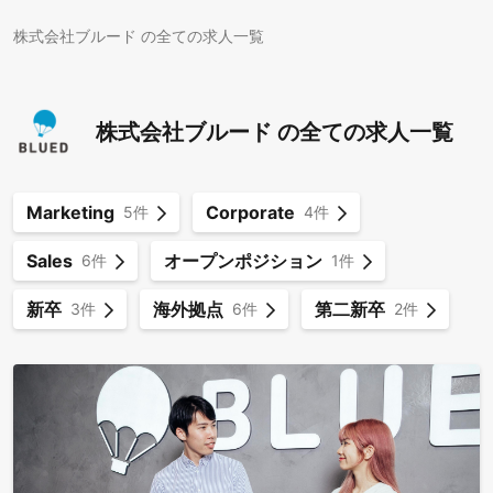
株式会社ブルード の全ての求人一覧
株式会社ブルード の全ての求人一覧
Marketing
Corporate
5件
4件
Sales
オープンポジション
6件
1件
新卒
海外拠点
第二新卒
3件
6件
2件