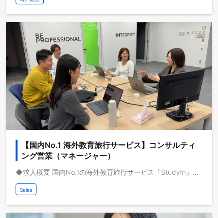
【国内No.1 海外教育旅行サービス】コンサルティ
ング営業（マネージャー）
◆求人概要 国内No.1の海外教育旅行サービス「StudyIn」で活躍するライフコンサルタントのマネージャー候補を募集します。 動画メディアを共通基盤として海外事業を急成長させている株式会社ブルードは、取扱高を三桁億から四桁億へスケールするフェーズにいます。自己資本経営、取扱高約三桁億、営業利益一桁億、日本最大級の教育旅行サービスを運営しており、これから世界で教育旅行サービスの垂直統合モデルを実現し、世界で最も人々のライフチェンジをサポートする企業になりたいと考えています。 ◆業務イメージ ライフコンサルタント（ToC個人顧客向け） ライフコンサルタントとして、個人顧客の留学ニーズに対応し、ヒアリングから提案、契約に至るまでの全プロセスを担当していただきます。このポジションは事業計画の中核を担い、教育旅行サービスや保険の売上の最大化に貢献するとともに、チーム全体の予算達成に寄与することが求められます。また、将来的にはリーダーとして営業チームを率い、組織の拡大を支える役割も期待されています。 ◆担当業務: このポジションでは、個人顧客向けのライフコンサルティング業務全般を担当していただきます。具体的には、顧客とのヒアリングを通じてニーズを把握し、最適な留学プランを提案することが主な業務となります。また、インサイドセールスとして、潜在顧客とのアポイントメント取得も行い、営業活動を推進します。加えて、営業プロセスの標準化や仕組み化、営業企画にも携わり、将来的にはリーダーとしてチームをマネジメントすることが期待されます。 ◆対象顧客・業界: この職種の対象となる顧客は、主に学生、社会人、シニアといった個人顧客であり、彼らの留学ニーズに応じたサービスを提供します。業界としては、留学業界全般に属し、個人のライフステージに応じた留学サポートを行います。 ◆業務の流れ 日々の業務は、顧客との留学コンサルティングを中心に、チーム会議や営業戦略の策定、顧客対応（メールや電話でのやり取り）、営業プロセスの改善と仕組み化など多岐にわたります。また、営業活動の効率化を図りながら、顧客の期待に応えるサービス提供を行っていただきます。 ◆求めるスキル・経験: 顧客の課題を正確に理解し、最適な解決策を提供する能力が求められます。また、留学や海外に関する知識は必須ですが、入社後に学んでいただければ問題ありません。さらに、将来的にはリーダーとして営業チームをマネジメントするためのスキルや意欲も重要です。 ◆社内外の課題感と期待される成果: 社内においては、事業拡大フェーズにあるため、営業プロセスの標準化や組織作りが課題となります。また、社外においては、留学を通じて人生の転機を迎えようとする顧客に対して、英語力向上や価値観の変容をサポートすることが期待されています。 ◆チーム・上司との関わり方: この職種では、チーム内での日次および月次目標の確認と達成に向けて取り組みます。また、事業責任者や経営陣との密な連携を通じて、営業方針の策定やマーケティングチームと協力しながら、顧客開拓手法の最適化を図ります。
Sales