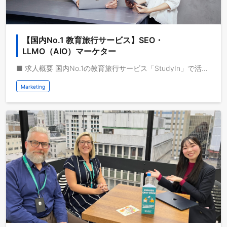
【国内No.1 教育旅行サービス】SEO・
LLMO（AIO）マーケター
■ 求人概要 国内No.1の教育旅行サービス「StudyIn」で活躍するSEO・LLMO・AIO担当を募集します。 動画メディアを共通基盤として海外事業を急成長させている株式会社ブルードは、取扱高を三桁億から四桁億へスケールするフェーズにいます。自己資本経営、取扱高約三桁億、営業利益一桁億、日本最大級の教育旅行サービスを運営しており、これから世界で教育旅行サービスの垂直統合モデルを実現し、世界で最も人々のライフチェンジをサポートする企業になりたいと考えています。 ■ 具体的な業務 - GPTやAIオーバービューが引用する可能性が高い記事構成、表現方法を研究、改善 - AI 参照向けスニペットの作成 - プロンプトABテスト。GPT/Claude /Gemini での引用率をテスト、記事構成を改善 - EEATを強化。独自性、権威性のある記事を企画、研修 - AIが信頼性を評価しやすいよう、出典・統計データ・権威ある情報源を活用 - 構造化データ（FAQ/HowTo/Product/About）の実装 - AIがクロールするWebページ（ブログ/FAQ/政府系サイト等）を研究 - AIサーチの解答をクロールし、類似サービスが引用されるトピックをDB化 - AI引用回数やAI回答での表示有無のデータトラッキングと改善 - 既存記事をAI最適化観点から編集 - LLMの世界知識に自社とサービスの情報を組み込む - 編集者、エンジニア向けにLLMO研修を実施、全社でナレッジを共有 【ブルードの『いま』が解る会社紹介資料】 https://speakerdeck.com/blued/zhu-shi-hui-she-burudohui-she-shao-jie 【最新NEWS】 - 『大阪・関西万博』オーストラリアパビリオンに弊社メディアが出演します https://blued.jp/archives/3565 - イギリスのBBCテレビ『Blue Peter』に「Dive Into Japan」として出演しました https://blued.jp/archives/3546 - 『Dive Into Japan』のYouTube登録者数が100万人を突破しました https://blued.jp/archives/3538 -『Spotify』の電車内ポスターにて弊社メディアが「まるまる1両」ジャックしました https://blued.jp/archives/3525 - YouTubeチャンネル「StudyInネイティブ英会話」が100万登録を突破しました https://blued.jp/archives/3391 - 『日本経済新聞』にブルードに関する記事が掲載されました https://blued.jp/archives/3033
Marketing