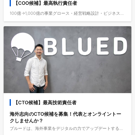
【COO候補】最高執行責任者
100億→1,000億の事業グロース・経営戦略設計・ビジネス遂行全般を担当いただくCOO候補を募集いたします。 ◆求人概要 日本最大級の留学メディア事業、インバウンド留学メディア事業、訪日旅行メディアコマース事業、欧米層向け日本語スクール事業いずれかのPL責任を持ち、事業をグロースしていただくポジションです。 留学メディア事業は、二桁億から三桁億へスケールフェーズ、インバウンド留学メディア事業は二桁億へのスケールフェーズ、訪日旅行メディアコマース事業・欧米層向け日本語スクール事業は立ち上げフェーズです。 ◆業務イメージ - 戦略、経営企画、事業提携、財務など事業計画達成に必要な業務全て - 事業部全体の組織と数字のマネジメント - 組織スケールのための採用、オンボーディング、教育制度設計 - 海外支社立ち上げから現地採用、オペレーション構築 ＝＝＝採用情報まとめ＝＝＝ ▼代表メッセージ：採用候補者さまへの手紙 https://bit.ly/3umwP28 ▼代表インタビュー：“映像メディア”が、新たな事業家集団を創る https://bit.ly/48HygXQ ▼会社紹介資料 https://bit.ly/3Mid5Am
【CTO候補】最高技術責任者
海外志向のCTO候補を募集！代表とオンライントー
クしませんか？
ブルードは、海外事業をデジタルの力でアップデートするベンチャー企業です。 ミッションである「より多くの人にグローバルという選択肢を」実現するため、2012年に創業しました。 ◆求人概要 フルスタックエンジニア、CTO候補の方を募集しています。 お任せするお仕事は、ご希望や適性に応じて、アレンジしています。 まずは代表田中とのカジュアル面談から、具体的に弊社の現状や課題、今後の開発計画をお話しさせていただきます。 ◆業務イメージ ・技術選定、優先度検討、あらゆる問題の技術的な解決、プロセスの最適化 ・外部開発チームとの連携 ・開発における意思決定、自身も手を動かしての開発 ・プロダクトの要件定義、設計、開発、進行管理 ・経営やPdM、PMとメンバーの技術的接続 ◆技術スタック PHP / Laravel / Typesciprt / React / Redux / MySQL / AWS / Github 等 上記は現行サービスで採用している主な技術スタックとなります。 新規サービスや今後の開発にあわせて、技術スタックを見直す可能性があります。 ＝＝＝採用情報まとめ＝＝＝ ▼代表メッセージ：採用候補者さまへの手紙 https://bit.ly/3umwP28 ▼代表インタビュー：“映像メディア”が、新たな事業家集団を創る https://bit.ly/48HygXQ ▼会社紹介資料 https://bit.ly/3Mid5Am