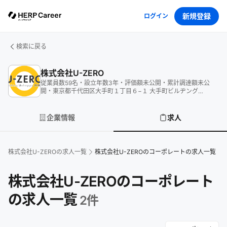
新規登録
ログイン
検索に戻る
株式会社U-ZERO
従業員数
59
名
・
設立年数
3
年
・
評価額
未公開
・
累計調達額
未公
開
・
東京都千代田区大手町１丁目６−１ 大手町ビルヂング
Inspired Lab. 5階
企業情報
求人
株式会社U-ZERO
の求人一覧
株式会社U-ZEROのコーポレートの求人一覧
株式会社U-ZEROのコーポレート
の求人一覧
2
件