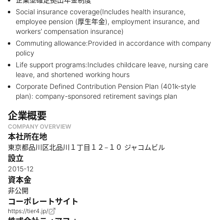
Social insurance coverage(Includes health insurance,
employee pension (厚生年金), employment insurance, and
workers’ compensation insurance)
Commuting allowance:Provided in accordance with company
policy
Life support programs:Includes childcare leave, nursing care
leave, and shortened working hours
Corporate Defined Contribution Pension Plan (401k-style
plan): company-sponsored retirement savings plan
企業概要
COMPANY OVERVIEW
本社所在地
東京都品川区北品川１丁目１２−１０ ジャコムビル
設立
2015-12
資本金
非公開
コーポレートサイト
https://tier4.jp/