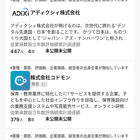
アディクシィ株式会社
アディクシィ株式会社が掲げるのは、次世代に誇れる“デジ
タル先進国・日本”を創ることです。 かつて日本は、ものづ
くり大国として“ジャパン・アズ・ナンバーワン”と称された
時代がありました。 資源に恵まれた国ではありません。 そ
従業員数
設立年数
評価額
累計調達額
れでも日本は、海外の優れた技術や考え方を取り入れ、組み
未公開
未公開
447
4
人
年
合わせ、磨き上げ、日本らしい知恵とプロジェクト力で、世
界に誇れる価値へと変えてきました。 代表を含む創業メンバ
業種・業態、評価額、企業規模、経営者の出身企業が類似しています
ーの多くは、いわゆる“失われた30年”を当事者として生きて
きた世代です。 未来に向かって国全体が力強く前へ進んでい
株式会社コドモン
る感覚を、私たちの世代はあまり知りません。 だからこそ、
教育
EC
強く思っています。 これから社会を担う人々が、「この国の
保育・教育業界に特化したICTサービスを提供する企業。子
未来は明るい」と信じられないまま、社会の主役となってほ
どもを中心とした社会インフラ作りを目指し、保育施設向け
しくない。 むしろ、「あの時代があったから、今の日本があ
の業務支援システムや写真販売サービス、オンライン研修、
る」と誇りを持てる未来をつくりたい。いま、世界はAIによ
ECサイト、園児募集支援など、多角的なサービスを展開。保
従業員数
設立年数
評価額
累計調達額
って大きく変わろうとしています。AIの基盤技術やプラット
育者の環境改善と保護者支援を通じて、子育て環境の向上に
未公開
未公開
379
8
フォームの多くは海外から生まれています。 それでも、私た
人
年
貢献している。
ちは悲観していません。日本には、昔から和魂洋才の精神が
あります。 海外の優れたものを取り入れ、日本のプロジェク
業種・業態、評価額、企業規模、経営者の出身企業が類似しています
トに合わせて磨き込み、組み合わせ、より良い形にして社会