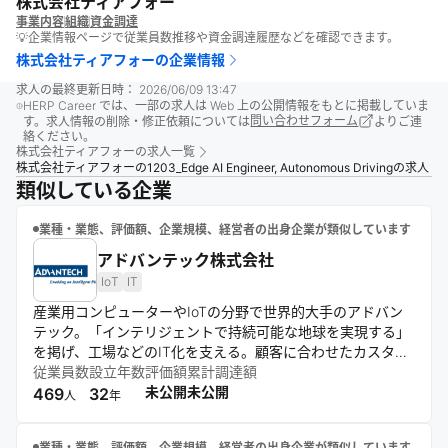
株式会社ティアフォー
事業内容
組織
資金調達
💡企業情報ページで従業員数推移や資金調達履歴などを確認できます。
株式会社ティアフォー
の企業情報
求人の最終更新日時：
2026/06/09 13:47
HERP Career では、一部の求人は Web 上の公開情報をもとに掲載していま
す。求人情報の削除・修正依頼については
問い合わせフォーム
よりご連
絡ください。
株式会社ティアフォー
の求人一覧
株式会社ティアフォーの1203_Edge AI Engineer, Autonomous Drivingの求人
類似している企業
業種・業態、評価額、企業規模、経営者の出身企業が類似しています
アドバンテック株式会社
IoT
IT
産業用コンピューターやIoTの分野で世界的大手のアドバン
テック。「インテリジェントで持続可能な地球を実現する」
を掲げ、工場などのIT化を支える。顧客に合わせたカスタム
設計や、世界規模のサポート体制が強み。「利他」の精神と
従業員数
設立年数
評価額
累計調達額
高い品質方針で、製品開発から保守までトータルに支える。
未公開
未公開
469
32
人
年
業種・業態、評価額、企業規模、経営者の出身企業が類似しています