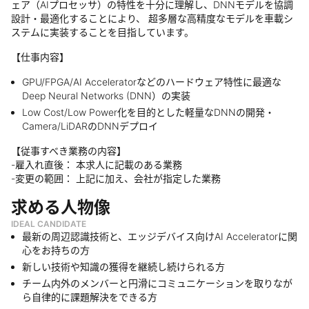
ェア（AIプロセッサ）の特性を十分に理解し、DNNモデルを協調
設計・最適化することにより、 超多層な高精度なモデルを車載シ
ステムに実装することを目指しています。
【仕事内容】
GPU/FPGA/AI Acceleratorなどのハードウェア特性に最適な
Deep Neural Networks (DNN）の実装
Low Cost/Low Power化を目的とした軽量なDNNの開発・
Camera/LiDARのDNNデプロイ
【従事すべき業務の内容】
-雇入れ直後： 本求人に記載のある業務
-変更の範囲： 上記に加え、会社が指定した業務
求める人物像
IDEAL CANDIDATE
最新の周辺認識技術と、エッジデバイス向けAI Acceleratorに関
心をお持ちの方
新しい技術や知識の獲得を継続し続けられる方
チーム内外のメンバーと円滑にコミュニケーションを取りなが
ら自律的に課題解決をできる方