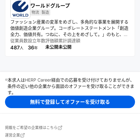
へ実装していく力があります。 AI時代においても、日本はも
ワールドグループ
う一度、世界に誇れる価値を生み出せる。ものづくりで培っ
物流
製造
てきた日本の強さを、AIインテグレーションの時代に新しい
ファッション産業の変革をめざし、多角的な事業を展開する
形で発揮できる。私たちは本気でそう信じています。 当社
価値創造企業グループ。コーポレートステートメント「創造
は、AIインテグレーターとして、AIという技術と、プロジェ
全力、価値共有。つねに、その上をめざして。」のもと、ブ
クトを動かす人間力を掛け合わせ、日本の産業をもう一度前
ランド・デジタル・プラットフォームの3事業を柱に自己革
従業員数
設立年数
評価額
累計調達額
に進めます。 「日本をデジタル先進国に」 この言葉だけを
新を続ける。多彩なブランド展開に加え、EC運営支援や物
未公開
未公開
487
36
見ると、ひとつのスローガンのように感じるかもしれませ
人
年
流、シェアリングなどの領域でもプラットフォームを構築。
ん。けれど私たちにとっては、きれいな言葉で終わらせるつ
循環型ファッションの推進を通じ、サステナビリティと産業
もりのない、人生を懸けて向き合いたいテーマです。この大
の進化を両立させている。
きな挑戦を、私たちだけで成し遂げることはできません。同
じ想いを持つ仲間とともに、次の時代をつくっていきたい。
当社の仲間として、私たちと一緒に成し遂げませんか。
本求人はHERP Career経由での応募を受け付けておりませんが、
条件の近い他の企業から面談のオファーを受け取ることができま
す。
無料で登録してオファーを受け取る
掲載をご希望の企業様はこちら
運営企業