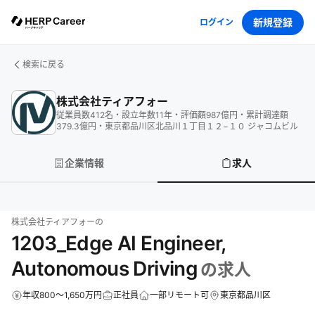
新規登録
ログイン
検索に戻る
株式会社ティアフォー
従業員数
412
名
・
設立年数
11
年
・
評価額
987
億円
・
累計調達額
379.3
億円
・
東京都品川区北品川１丁目１２−１０ ジャコムビル
企業情報
求人
株式会社ティアフォー
の
1203_Edge AI Engineer,
Autonomous Driving
の求人
年収800～1,650万円
正社員
一部リモート可
東京都品川区