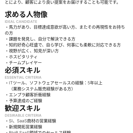
とにより、顧客により良い提案をお届けすることも可能です。
求める人物像
IDEAL CANDIDATE
・馬力があり、目標達成意欲が高い方、またその再現性をお持ち
の方
・課題を発見し、自分で解決できる方
・知的好奇心旺盛で、自ら学び、何事にも柔軟に対応できる方
・視野が広く、知見が深い方
・ホスピタリティ
・チームプレイヤー
必須スキル
ESSENTIAL CRITERIA
・ITツール、ソフトウェアセールスの経験：5年以上
（業務システム販売経験がある方）
・エンプラ顧客折衝経験
・予算達成のご経験
歓迎スキル
DESIRABLE CRITERIA
・SI、SaaS商材の営業経験
・新規開拓営業経験
・BtoB SaaS領域でのセールス経験