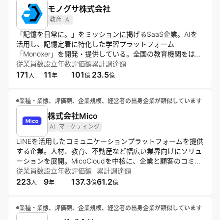
モノグサ株式会社
教育
AI
「記憶を日常に。」をミッションに掲げるSaaS企業。AIを
活用し、記憶定着に特化した学習プラットフォーム
「Monoxer」を開発・提供している。全国の教育機関をはじ
め、大手企業へも広く展開しており、記憶を切り口とした個
従業員数
設立年数
評価額
累計調達額
人のエンパワーメントと記憶データの可視化・活用が強みの
171
11
101
23.5
人
年
億
億
テックカンパニー。
業種・業態、評価額、企業規模、経営者の出身企業が類似しています
株式会社Mico
AI
マーケティング
LINEを活用したコミュニケーションプラットフォームを提供
する企業。人材、教育、不動産など幅広い業界向けにソリュ
ーションを展開。MicoCloudを中核に、企業と顧客のコミュ
ニケーション最適化を通じて売上増加とコスト削減を実現。
従業員数
設立年数
評価額
累計調達額
機能開発とサポート体制の充実に注力している。
223
9
137.3
61.2
人
年
億
億
業種・業態、評価額、企業規模、経営者の出身企業が類似しています