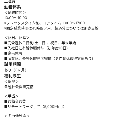
正社員
勤務体系
＜勤務時間＞
10:00～19:00
※フレックスタイム制、コアタイム 10:00〜17:00
※固定残業時間は45時間／月、超過分については別途支給
＜休日、休暇＞
■完全週休二日制(土・日)、祝日、年末年始
■入社日に有給休暇付与（初年度10日）
■慶弔休暇
■産育休、介護休暇制度完備（男性育休取得実績あり）
試用期間
あり（3ヶ月）
福利厚生
＜保険＞
各種社会保険完備
＜手当＞
■通勤交通費
■リモートワーク手当（5,000円/月）
＜その他制度＞