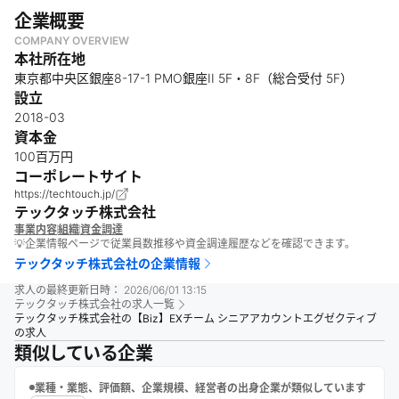
企業概要
COMPANY OVERVIEW
本社所在地
東京都中央区銀座8-17-1 PMO銀座II 5F・8F（総合受付 5F）
設立
2018-03
資本金
100百万円
コーポレートサイト
https://techtouch.jp/
テックタッチ株式会社
事業内容
組織
資金調達
💡企業情報ページで従業員数推移や資金調達履歴などを確認できます。
テックタッチ株式会社
の企業情報
求人の最終更新日時：
2026/06/01 13:15
テックタッチ株式会社
の求人一覧
テックタッチ株式会社の【Biz】EXチーム シニアアカウントエグゼクティブ
の求人
類似している企業
業種・業態、評価額、企業規模、経営者の出身企業が類似しています