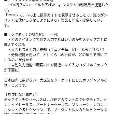
ーDX導入のハードルを下げたい。システムの利活用を促進した
い。－
「Webシステムの上に操作ガイドを表示させることで、誰もがシ
ステムを使いこなせるようにする」製品を開発・提供していま
す。
■テックタッチの機能紹介（一例）
・どのタイミングで何を入力すればいいのかをステップごとに
教えてくれる
・入力ミスを事前に検知（半角／全角、(株)／株式会社など）
・分析機能を用いて、どれくらいの社員が、どの項目で躓いて
いるのかが分かる
・自動入力機能で顧客のIDを間違いなく入力（ダブルチェック
が不要に）
ーーーーーーーーーーーーーーー
日本国内に数少ない、大企業をターゲットにしたホリゾンタルな
サービスです。
【具体的な仕事内容】
テックタッチのセールスは、現在アカウントエグゼクティブ、イ
ンサイドセールス、パートナーセールス、ソリューションコンサ
ルタントの各セクションにて、プロダクト拡大のため日々一致団