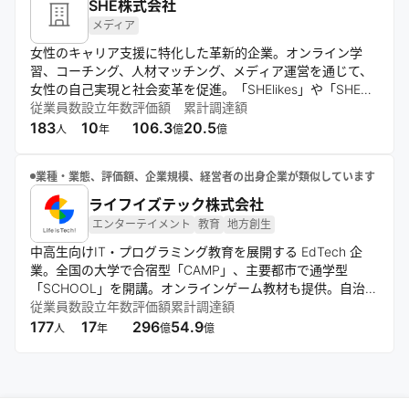
SHE株式会社
メディア
女性のキャリア支援に特化した革新的企業。オンライン学
習、コーチング、人材マッチング、メディア運営を通じて、
女性の自己実現と社会変革を促進。「SHElikes」や「SHE
WORKS」などのプラットフォームを軸に、学びと働きの循
従業員数
設立年数
評価額
累計調達額
環を創出し、多様な職種スキルの習得を支援する。
183
10
106.3
20.5
人
年
億
億
業種・業態、評価額、企業規模、経営者の出身企業が類似しています
ライフイズテック株式会社
エンターテイメント
教育
地方創生
中高生向けIT・プログラミング教育を展開する EdTech 企
業。全国の大学で合宿型「CAMP」、主要都市で通学型
「SCHOOL」を開講。オンラインゲーム教材も提供。自治
体・学校・企業向けデジタル人材育成研修も実施。次世代イ
従業員数
設立年数
評価額
累計調達額
ノベーション人材の育成を目指す。
177
17
296
54.9
人
年
億
億