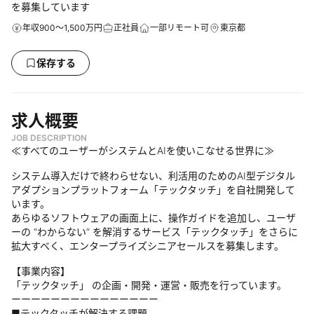
を募集しています
年収900～1,500万円
正社員
一部リモート可
東京都
保存する
求人概要
JOB DESCRIPTION
≪すべてのユーザーがシステムとAIを使いこなせる世界に≫
システム導入だけで終わらせない、利活用のためのAI型デジタル
アダプションプラットフォーム「テックタッチ」を自社開発して
います。
あらゆるソフトウェアの画面上に、操作ガイドを追加し、ユーザ
ーの “わからない” を解消するサービス「テックタッチ」をさらに
拡大すべく、エンタープライズシニアセールスを募集します。
【事業内容】
「テックタッチ」 の企画・開発・運営・販売を行っています。
ーーーーーーーーーーーーーーー
■テックタッチが解決する課題