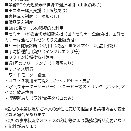
■業務PCや周辺機器を自身で選択可能（上限額あり）
■モニター購入支援（上限額あり）
■書籍購入制度（上限額なし）
■備品購入制度
■SaaS系ツールの積極的な利用
■セミナー/勉強会の参加費負担（国内セミナー全額負担、国外セ
ミナーは全社プレゼンのうえ全額負担）
■年一回健康診断（3万円（税込）までオプション追加可能）
■予防接種費用負担（インフルエンザ等）
■ワクチン接種後特別休暇
■週1回のフリーランチ（上限額あり）
■オフィス環境
・ワイドモニター設置
・オフィス利用を前提としたヘッドセット支給
・水（ウォーターサーバー）／コーヒー等のドリンク（ホット/ア
イス）飲み放題
・喫煙所あり（屋外/電子タバコのみ）
※会社の事業状況やご本人の適性に応じて担当する業務内容が変更
となる場合があります
※会社の事業状況やオフィスの移転等により勤務場所が変更となる
可能性があります