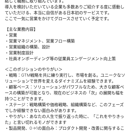
結して職務に取り組んでいます。
導入を検討いただいている企業も多数ありご紹介する度に感動し
ていただける、本当に自信がある日本初のサービスです。
ここで一気に営業をかけてグロースさせていく予定です。
【主な業務内容】
・営業
・営業マネジメント、営業フロー構築
・営業組織の構築、設計
・営業制度設計
・社員オンボーディング等の従業員エンゲージメント向上策
＜このポジションのやりがい＞
・戦略：GTM戦略を共に練り実行し、市場を創る。ユニークなソ
リューションで世界を変えるダイナミズムを経験できます。
・顧客ベース：ソリューションがパワフルなため、大きな顧客ベ
ースの構築が可能となり、現在のビジネスの「次」の展開も幅を
持つことができます。
・ステージ：戦略構築や価格戦略、組織構築など、このフェーズ
でしか経験できない面白みがあります。
・やりがい：あなたの人生で振り返った時に、「これをやりきっ
た」と言い切れるモノができます
・製品開発、0→1の面白み：プロダクト開発・改善に関与するこ