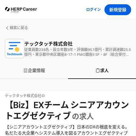
新規登録
ログイン
検索に戻る
テックタッチ株式会社
従業員数
239
名
・
設立年数
9
年
・
評価額
95.1
億円
・
累計調達額
25.5
億円
・
東京都中央区銀座8-17-1 PMO銀座II 5F・8F（総合受付
5F）
企業情報
求人
テックタッチ株式会社
の
【Biz】EXチーム シニアアカウン
トエグゼクティブ
の求人
【シニアアカウントエグゼクティブ】日本のDXの根底を変える。
名だたる大企業へシステム導入を図るアカウントエグゼクティブ