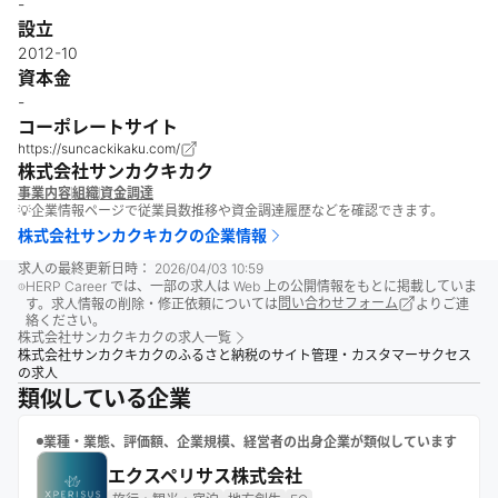
-
設立
2012-10
資本金
-
コーポレートサイト
https://suncackikaku.com/
株式会社サンカクキカク
事業内容
組織
資金調達
💡企業情報ページで従業員数推移や資金調達履歴などを確認できます。
株式会社サンカクキカク
の企業情報
求人の最終更新日時：
2026/04/03 10:59
HERP Career では、一部の求人は Web 上の公開情報をもとに掲載していま
す。求人情報の削除・修正依頼については
問い合わせフォーム
よりご連
絡ください。
株式会社サンカクキカク
の求人一覧
株式会社サンカクキカクのふるさと納税のサイト管理・カスタマーサクセス
の求人
類似している企業
業種・業態、評価額、企業規模、経営者の出身企業が類似しています
エクスペリサス株式会社