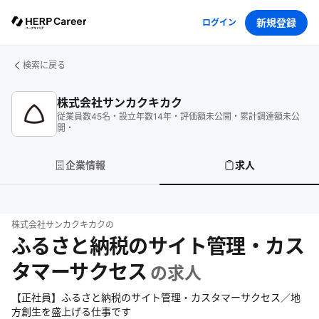
新規登録
ログイン
検索に戻る
株式会社サンカクキカク
従業員数
45
名
・
設立年数
14
年
・
評価額
未公開
・
累計調達額
未公
開
・
企業情報
求人
株式会社サンカクキカク
の
ふるさと納税のサイト管理・カス
タマーサクセス
の求人
【正社員】ふるさと納税のサイト管理・カスタマーサクセス／地
方創生を盛上げる仕事です