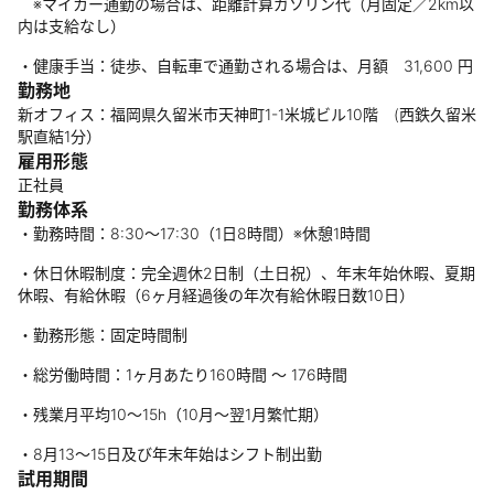
※マイカー通勤の場合は、距離計算ガソリン代（月固定／2km以
内は支給なし）
・健康手当：徒歩、自転車で通勤される場合は、月額 31,600 円
勤務地
新オフィス：福岡県久留米市天神町1-1米城ビル10階 (西鉄久留米
駅直結1分）
雇用形態
正社員
勤務体系
・勤務時間：8:30～17:30（1日8時間）※休憩1時間
・休日休暇制度：完全週休2日制（土日祝）、年末年始休暇、夏期
休暇、有給休暇（6ヶ月経過後の年次有給休暇日数10日）
・勤務形態：固定時間制
・総労働時間：1ヶ月あたり160時間 〜 176時間
・残業月平均10～15h（10月～翌1月繁忙期）
・8月13～15日及び年末年始はシフト制出勤
試用期間