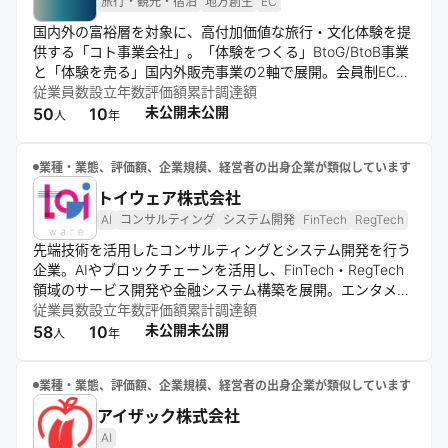
旅行・観光・宿泊
地方創生
EC
国内外の富裕層を対象に、高付加価値な旅行・文化体験を提
供する「コト事業会社」。「体験をつくる」BtoG/BtoB事業
と「体験を売る」国内外販売事業の2軸で展開。会員制ECサ
イト「XPERISUS.com」を通じて日本文化の継承と地方創生
従業員数
設立年数
評価額
累計調達額
を目指す。
未公開
未公開
50
10
人
年
業種・業態、評価額、企業規模、経営者の出身企業が類似しています
トイウェア株式会社
AI
コンサルティング
システム開発
FinTech
RegTech
先端技術を活用したコンサルティングとシステム開発を行う
企業。AIやブロックチェーンを活用し、FinTech・RegTech
領域のサービス開発や金融システム構築を展開。エンタメ領
域ではファンコミュニティサービスも提供し、コンサルティ
従業員数
設立年数
評価額
累計調達額
ングと開発を組み合わせて事業成長を支援する。
未公開
未公開
58
10
人
年
業種・業態、評価額、企業規模、経営者の出身企業が類似しています
アイザック株式会社
AI