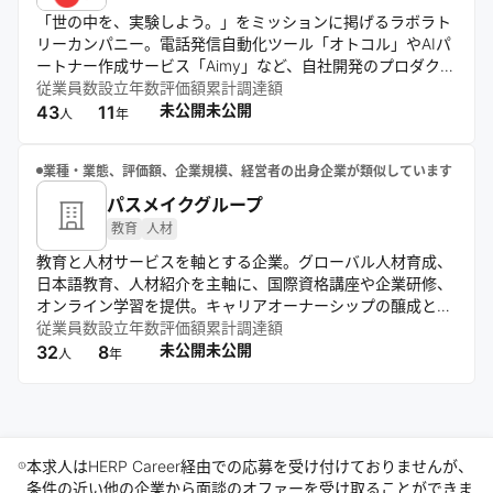
「世の中を、実験しよう。」をミッションに掲げるラボラト
リーカンパニー。電話発信自動化ツール「オトコル」やAIパ
ートナー作成サービス「Aimy」など、自社開発のプロダクト
を軸に、日常の非効率を解消するサービスを展開。さらに、
従業員数
設立年数
評価額
累計調達額
マッチングアプリやアート作品管理などを手がけるグループ
未公開
未公開
43
11
人
年
会社との連携により、多角的かつ領域横断的な事業拡大を推
進している。自己資本100%の独立体制を活かしながら、
業種・業態、評価額、企業規模、経営者の出身企業が類似しています
「全ての挑戦者が、生涯働きたいと思える場所をつくる」と
いうパーパスのもと、挑戦し続ける環境づくりに取り組む。
パスメイクグループ
教育
人材
教育と人材サービスを軸とする企業。グローバル人材育成、
日本語教育、人材紹介を主軸に、国際資格講座や企業研修、
オンライン学習を提供。キャリアオーナーシップの醸成と国
際競争力ある人材の輩出を通じ、SDGsに貢献し豊かな社会
従業員数
設立年数
評価額
累計調達額
の実現を目指す。
未公開
未公開
32
8
人
年
本求人はHERP Career経由での応募を受け付けておりませんが、
条件の近い他の企業から面談のオファーを受け取ることができま