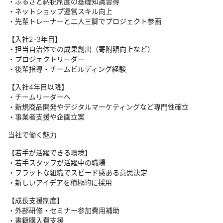
・ふるさと納税制度の基礎知識習得
・ネットショップ運営スキル向上
・先輩トレーナーと二人三脚でプロジェクト参画
【入社2-3年目】
・担当自治体での成果創出（寄附額向上など）
・プロジェクトリーダー
・後輩指導・チームビルディング経験
【入社4年目以降】
・チームリーダーへ
・新規商品開発やデジタルマーケティングなど専門性確立
・事業者支援や企画立案
当社で働く魅力
【若手が活躍できる環境】
・若手スタッフが活躍中の職場
・フラットな組織でスピード感ある意思決定
・新しいアイデアを積極的に採用
【成長支援制度】
・外部研修・セミナー参加費用補助
・書籍購入費支援