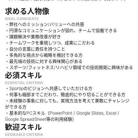
求める人物像
IDEAL CANDIDATE
・弊社へのミッション/バリューへの共感
・円滑なコミュニケーションが図れ、チームで協働できる
・課題解決や業務改善が好き
・チームワークを重視しつつ、成果にこだわる
・自分の言葉に責任を持つこと
・多角的な視点から戦略を検討できる方
・最先端の技術に対する興味関心がある
・スポーツ/フィットネス/リハビリ領域での技術開発に興味がある
必須スキル
ESSENTIAL CRITERIA
・Sportipのビジョンへ共感していただける方
・何事も細部までこだわり、徹底的にやり切ることができる方
・未経験の事象に対しても、実現方法を考えて果敢にチャレンジ
ができる方
・基本的なPCスキル（PowerPoint / Google Slides, Excel /
Google SpreadSheet等の利用経験）
歓迎スキル
DESIRABLE CRITERIA