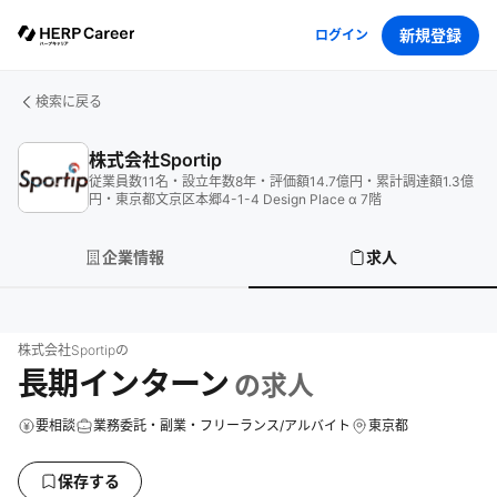
新規登録
ログイン
検索に戻る
株式会社Sportip
従業員数
11
名
・
設立年数
8
年
・
評価額
14.7
億円
・
累計調達額
1.3
億
円
・
東京都文京区本郷4-1-4 Design Place α 7階
企業情報
求人
株式会社Sportip
の
長期インターン
の求人
要相談
業務委託・副業・フリーランス/アルバイト
東京都
保存する