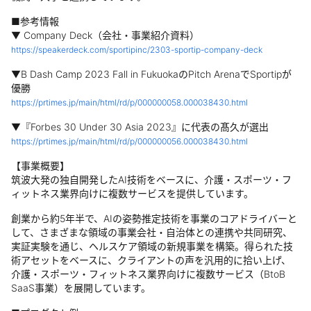
■参考情報
▼ Company Deck（会社・事業紹介資料）
https://speakerdeck.com/sportipinc/2303-sportip-company-deck
▼B Dash Camp 2023 Fall in FukuokaのPitch ArenaでSportipが
優勝
https://prtimes.jp/main/html/rd/p/000000058.000038430.html
▼『Forbes 30 Under 30 Asia 2023』に代表の髙久が選出
https://prtimes.jp/main/html/rd/p/000000056.000038430.html
【事業概要】
筑波大発の独自開発したAI技術をベースに、介護・スポーツ・フ
ィットネス業界向けに複数サービスを提供しています。
創業から約5年半で、AIの姿勢推定技術を事業のコアドライバーと
して、さまざまな領域の事業会社・自治体との連携や共同研究、
実証実験を通じ、ヘルスケア領域の新規事業を構築。得られた技
術アセットをベースに、クライアントの声を汎用的に拾い上げ、
介護・スポーツ・フィットネス業界向けに複数サービス（BtoB
SaaS事業）を展開しています。