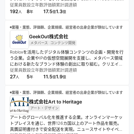
などのサービスを通じて、スキル重視の人材流動性の高い社
従業員数
設立年数
評価額
累計調達額
会モデルの実現を目指す。データ分析から実行までを一貫し
192
8
17.5
1.3
人
年
億
億
て支援する体制を構築している。
業種・業態、評価額、企業規模、経営者の出身企業が類似しています
GeekOut株式会社
メタバース
コンテンツ開発
Robloxを活用したデジタル体験コンテンツの企画・開発を行
う企業。企業やIPの仮想空間展開を支援し、メタバース領域
における新たなブランド体験の創出に取り組む。クリエイタ
ーと連携したコンテンツ制作体制を強みに、次世代のデジタ
従業員数
設立年数
評価額
累計調達額
ルエンターテインメント市場の拡大を目指す。
27
5
11.5
1.9
人
年
億
億
業種・業態、評価額、企業規模、経営者の出身企業が類似しています
株式会社Art to Heritage
アート・デザイン
アートのグローバル化を推進する企業。オンラインマーケッ
トプレイスを通じ、世界126カ国以上のアート作品を販売。
真贋証明書付きで安全配送を実現。ニュースサイトやイベン