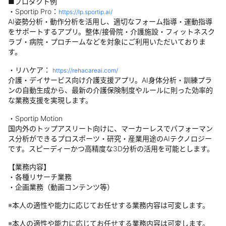
■プロダクト例
・Sportip Pro：
https://lp.sportip.ai/
AI姿勢分析・動作分析を活用し、適切なフォーム指導・運動指導
をサポートするアプリ。整体/接骨院・介護施設・フィットネスク
ラブ・病院・プロチームなどを対象にご利用いただいておりま
す。
・リハケア：
https://rehacareai.com/
介護・デイサービス向け介護支援アプリ。AI身体分析・訓練プラ
ンの自動生成から、最新の介護保険制度やルールに則った効率的
な業務支援を実現します。
・Sportip Motion
国内外のトップアスリート向けに、マーカーレスでパフォーマン
ス分析ができるプロスポーツ・研究・産業用途のAIテクノロジー
です。スピーディーかつ高精度な3D分析の活用を可能とします。
【業務内容】
・各種リサーチ業務
・企画業務（動画コンテンツ等）
※本人の適性や能力に応じてお任せする業務内容は可変します。
※本人の適性や能力に応じてお任せする業務内容は可変します。