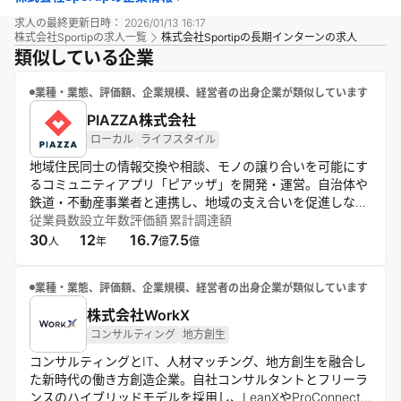
求人の最終更新日時：
2026/01/13 16:17
株式会社Sportip
の求人一覧
株式会社Sportipの長期インターンの求人
類似している企業
業種・業態、評価額、企業規模、経営者の出身企業が類似しています
PIAZZA株式会社
ローカル
ライフスタイル
地域住民同士の情報交換や相談、モノの譲り合いを可能にす
るコミュニティアプリ「ピアッザ」を開発・運営。自治体や
鉄道・不動産事業者と連携し、地域の支え合いを促進しなが
ら街づくりや住民参加型のサービス拡張も推進する企業。
従業員数
設立年数
評価額
累計調達額
30
12
16.7
7.5
人
年
億
億
業種・業態、評価額、企業規模、経営者の出身企業が類似しています
株式会社WorkX
コンサルティング
地方創生
コンサルティングとIT、人材マッチング、地方創生を融合し
た新時代の働き方創造企業。自社コンサルタントとフリーラ
ンスのハイブリッドモデルを採用し、LeanXやProConnect