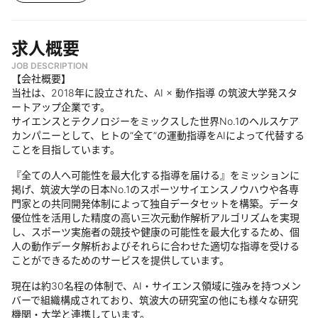
求人概要
JOB DESCRIPTION
【会社概要】
当社は、2018年に設立された、AI × 動作指導 の筑波大学発スタ
ートアップ企業です。
サイエンスとテクノロジーをミックスした世界No.1のヘルスケア
カンパニーとして、ヒトの“全て”の運動指導をAIによって代替する
ことを目指しています。
『全ての人へ可能性を最大化する指導を届ける』をミッションに
掲げ、筑波大学の日本No.1のスポーツサイエンスノウハウや各専
門家との共同開発体制によって独自データセットを構築。データ
優位性を活用した精度の高い三次元動作解析アルゴリズムを実現
し、スポーツ実施者の競技や健康の可能性を最大化するため、個
人の動作データ解析およびそれらに合わせた適切な指導を受ける
ことができるためのサービスを提供しています。
現在は約30名程の体制で、AI・サイエンス領域に強みを持つメン
バーで組織構成されており、筑波大の研究室の他にも様々な研究
機関・大学と連携しています。