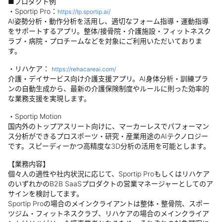
■プロダクト例
・Sportip Pro：
https://lp.sportip.ai/
AI姿勢分析・動作分析を活用し、適切なフォーム指導・運動指導
をサポートするアプリ。整体/接骨院・介護施設・フィットネスク
ラブ・病院・プロチームなどを対象にご利用いただいておりま
す。
・リハケア：
https://rehacareai.com/
介護・デイサービス向け介護支援アプリ。AI身体分析・訓練プラ
ンの自動生成から、最新の介護保険制度やルールに則った効率的
な業務支援を実現します。
・Sportip Motion
国内外のトップアスリート向けに、マーカーレスでパフォーマン
ス分析ができるプロスポーツ・研究・産業用途のAIテクノロジー
です。スピーディーかつ高精度な3D分析の活用を可能とします。
【業務内容】
個々人の適性や社内状況に応じて、Sportip Proもしくはリハケア
のいずれかのB2B SaaSプロダクトの営業マネージャーとしてのア
サインを検討してます。
Sportip Proの場合のメインクライアントは整体・整骨院、スポー
ツジム・フィットネスクラブ、リハケアの場合のメインクライア