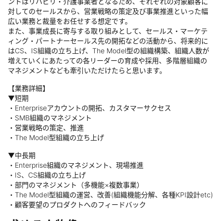
ントはリハビリ・介護事業者となるため、それぞれの対象顧客に
対してのセールスから、営業戦略の策定及び事業推進といった幅
広い業務と裁量をお任せする想定です。
また、事業成長に寄与する取り組みとして、セールス・マーケテ
ィング・パートナーセールス先の開拓などの活動から、将来的に
はCS、IS組織の立ち上げ、The Model型の組織構築、組織人数が
増えていくにあたっての各リーダーの育成や採用、多階層組織の
マネジメントなども牽引いただけたらと思います。
【業務詳細】
▼短期
・Enterpriseアカウントの開拓、カスタマーサクセス
・SMB組織のマネジメント
・営業戦略の策定、推進
・The Model型組織の立ち上げ
▼中長期
・Enterprise組織のマネジメント、現場推進
・IS、CS組織の立ち上げ
・部門のマネジメント（多機能×複数事業）
・The Model型組織の運営、改善(組織機能分解、各種KPI設計etc)
・顧客要望のプロダクトへのフィードバック