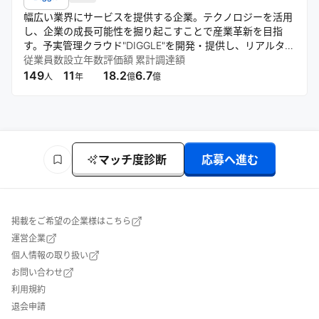
幅広い業界にサービスを提供する企業。テクノロジーを活用
し、企業の成長可能性を掘り起こすことで産業革新を目指
す。予実管理クラウド"DIGGLE"を開発・提供し、リアルタイ
ムデータ分析による経営判断の迅速化と正確性向上をサポー
従業員数
設立年数
評価額
累計調達額
トする。
149
11
18.2
6.7
人
年
億
億
マッチ度診断
応募へ進む
掲載をご希望の企業様はこちら
運営企業
個人情報の取り扱い
お問い合わせ
利用規約
退会申請