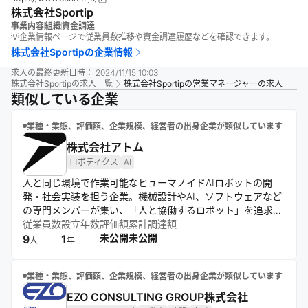
株式会社Sportip
事業内容
組織
資金調達
💡企業情報ページで従業員数推移や資金調達履歴などを確認できます。
株式会社Sportip
の企業情報
求人の最終更新日時：
2024/11/15 10:03
株式会社Sportip
の求人一覧
株式会社Sportipの営業マネージャーの求人
類似している企業
業種・業態、評価額、企業規模、経営者の出身企業が類似しています
株式会社アトム
ロボティクス
AI
人と同じ環境で作業可能なヒューマノイドAIロボットの開
発・社会実装を担う企業。機械設計やAI、ソフトウェアなど
の専門メンバーが集い、「人と協働するロボット」を追求す
る。人間社会の既存インフラを変えることなく、そのまま溶
従業員数
設立年数
評価額
累計調達額
け込んで作業を代替できる次世代のロボティクス技術で社会
未公開
未公開
9
1
人
年
課題解決に挑む。
業種・業態、評価額、企業規模、経営者の出身企業が類似しています
EZO CONSULTING GROUP株式会社