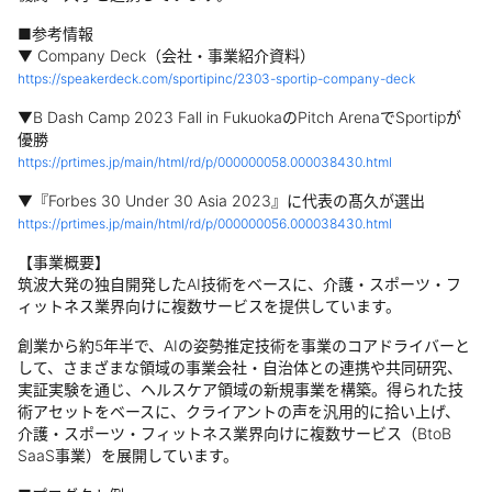
■参考情報
▼ Company Deck（会社・事業紹介資料）
https://speakerdeck.com/sportipinc/2303-sportip-company-deck
▼B Dash Camp 2023 Fall in FukuokaのPitch ArenaでSportipが
優勝
https://prtimes.jp/main/html/rd/p/000000058.000038430.html
▼『Forbes 30 Under 30 Asia 2023』に代表の髙久が選出
https://prtimes.jp/main/html/rd/p/000000056.000038430.html
【事業概要】
筑波大発の独自開発したAI技術をベースに、介護・スポーツ・フ
ィットネス業界向けに複数サービスを提供しています。
創業から約5年半で、AIの姿勢推定技術を事業のコアドライバーと
して、さまざまな領域の事業会社・自治体との連携や共同研究、
実証実験を通じ、ヘルスケア領域の新規事業を構築。得られた技
術アセットをベースに、クライアントの声を汎用的に拾い上げ、
介護・スポーツ・フィットネス業界向けに複数サービス（BtoB
SaaS事業）を展開しています。