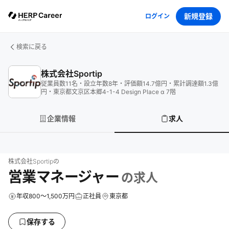
新規登録
ログイン
検索に戻る
株式会社Sportip
従業員数
11
名
・
設立年数
8
年
・
評価額
14.7
億円
・
累計調達額
1.3
億
円
・
東京都文京区本郷4-1-4 Design Place α 7階
企業情報
求人
株式会社Sportip
の
営業マネージャー
の求人
年収800～1,500万円
正社員
東京都
保存する