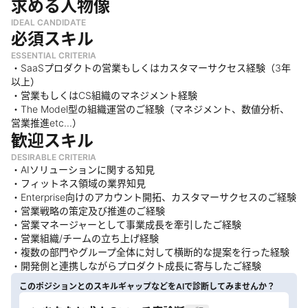
求める人物像
IDEAL CANDIDATE
必須スキル
ESSENTIAL CRITERIA
・SaaSプロダクトの営業もしくはカスタマーサクセス経験（3年
以上）
・営業もしくはCS組織のマネジメント経験
・The Model型の組織運営のご経験（マネジメント、数値分析、
営業推進etc...）
歓迎スキル
DESIRABLE CRITERIA
・AIソリューションに関する知見
・フィットネス領域の業界知見
・Enterprise向けのアカウント開拓、カスタマーサクセスのご経験
・営業戦略の策定及び推進のご経験
・営業マネージャーとして事業成長を牽引したご経験
・営業組織/チームの立ち上げ経験
・複数の部門やグループ全体に対して横断的な提案を行った経験
・開発側と連携しながらプロダクト成長に寄与したご経験
このポジションとのスキルギャップなどをAIで診断してみませんか？