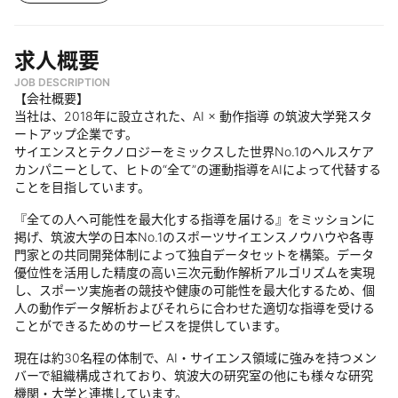
求人概要
JOB DESCRIPTION
【会社概要】
当社は、2018年に設立された、AI × 動作指導 の筑波大学発スタ
ートアップ企業です。
サイエンスとテクノロジーをミックスした世界No.1のヘルスケア
カンパニーとして、ヒトの“全て”の運動指導をAIによって代替する
ことを目指しています。
『全ての人へ可能性を最大化する指導を届ける』をミッションに
掲げ、筑波大学の日本No.1のスポーツサイエンスノウハウや各専
門家との共同開発体制によって独自データセットを構築。データ
優位性を活用した精度の高い三次元動作解析アルゴリズムを実現
し、スポーツ実施者の競技や健康の可能性を最大化するため、個
人の動作データ解析およびそれらに合わせた適切な指導を受ける
ことができるためのサービスを提供しています。
現在は約30名程の体制で、AI・サイエンス領域に強みを持つメン
バーで組織構成されており、筑波大の研究室の他にも様々な研究
機関・大学と連携しています。