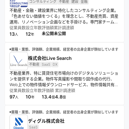
コンサルティング
不動産
建設
金融
不動産・金融・建設業界に特化したコンサルティング企業。
「色あせない価値をつくる」を理念とし、不動産売買、資産
運用、リノベーション企画などを手掛ける。専門家チームが
東京・札幌を拠点に全国展開し、オンラインでも相談を受け
従業員数
設立年数
評価額
累計調達額
付ける。既存の慣習にとらわれない新アプローチで、オーナ
未公開
未公開
13
12
人
年
ーや購入者に最適なソリューションを提供している。
業種・業態、評価額、企業規模、経営者の出身企業が類似しています
株式会社Live Search
不動産
SaaS
DX
不動産業界、特に賃貸住宅市場向けのデジタルソリューショ
ンを提供する企業。物件写真撮影や間取り図作成の代行、
Web上での物件情報ダウンロードサービス、物件情報共有ア
プリ、空室一覧管理ツールなどを展開。クラウド型サービス
従業員数
設立年数
評価額
累計調達額
を中心に、業界のデジタル化と業務効率化を促進し、正確な
97
10
13.4
4.8
人
年
億
億
不動産情報へのアクセス改善を目指す。
業種・業態、評価額、企業規模、経営者の出身企業が類似しています
ディグル株式会社
SaaS