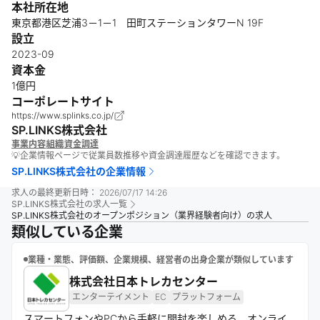
本社所在地
東京都港区芝浦3－1－1 田町ステーションタワーN 19F
設立
2023-09
資本金
1億円
コーポレートサイト
https://www.splinks.co.jp/
SP.LINKS株式会社
事業内容
組織
資金調達
💡企業情報ページで従業員数推移や資金調達履歴などを確認できます。
SP.LINKS株式会社
の企業情報
求人の最終更新日時：
2026/07/17 14:26
SP.LINKS株式会社
の求人一覧
SP.LINKS株式会社のオープンポジション（業界経験者向け）の求人
類似している企業
業種・業態、評価額、企業規模、経営者の出身企業が類似しています
株式会社日本トレカセンター
エンターテイメント
EC
プラットフォーム
スマートフォンやPCから手軽に開封を楽しめる、オンライ