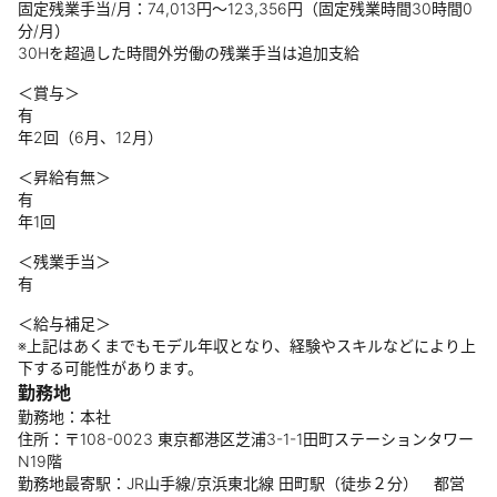
固定残業手当/月：74,013円～123,356円（固定残業時間30時間0
分/月）
30Hを超過した時間外労働の残業手当は追加支給
＜賞与＞
有
年2回（6月、12月）
＜昇給有無＞
有
年1回
＜残業手当＞
有
＜給与補足＞
※上記はあくまでもモデル年収となり、経験やスキルなどにより上
下する可能性があります。
勤務地
勤務地：本社
住所：〒108-0023 東京都港区芝浦3-1-1田町ステーションタワー
N19階
勤務地最寄駅：JR山手線/京浜東北線 田町駅（徒歩２分） 都営