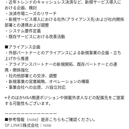
・近年トレンドのキャッシュレス決済など、新規サービス導入に
おける企画、検討
・決済市場ニーズのリサーチ
・新規サービス導入における社外(アライアンス先)および社内関係
部署との連携および調整
・システム要件定義
・既存サービスにおける改善活動
■アライアンス企画
・外部パートナーとのアライアンスによる新規事業の企画・立ち
上げから推進
・アライアンスパートナーの新規開拓、既存パートナーとの連
携・関係強化
・社内他部署との交渉、調整
・新規事業の営業戦略、オペレーションの構築
・事業会社への出資、JV設立対応
※そのほかM&A関連ポジションや掲載外求人などの配属先をご提案
する可能性もございます。
ーーーーーーーーーーーーー
■参考情報（note）是非こちらもご確認ください。
SP.LINKS株式会社｜note