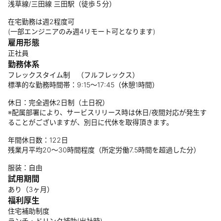
浅草線/三田線 三田駅（徒歩５分）
在宅勤務は週2程度可
(一部エンジニアのみ週4リモート可となります)
雇用形態
正社員
勤務体系
フレックスタイム制 （フルフレックス）
標準的な勤務時間帯：9:15～17:45（休憩1時間）
休日：完全週休2日制（土日祝）
※配属部署により、サービスリリース時は休日/夜間対応が発生す
ることがございますが、別日に代休を取得頂きます。
年間休日数：122日
残業月平均20～30時間程度（所定労働7.5時間を超過した分）
服装：自由
試用期間
あり（3ヶ月）
福利厚生
住宅補助制度
ランチ・ドリンク補助(出社時)