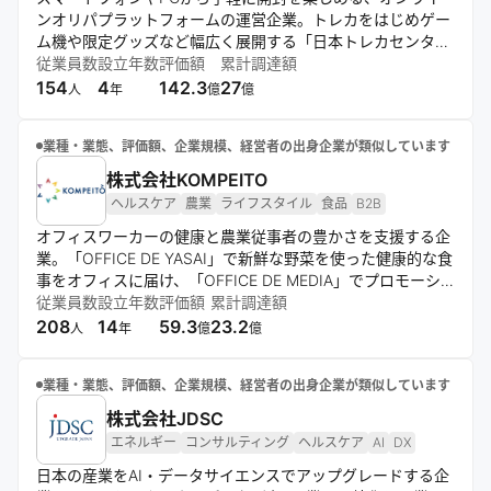
ンオリパプラットフォームの運営企業。トレカをはじめゲー
ム機や限定グッズなど幅広く展開する「日本トレカセンタ
ー」を運営。獲得商品の配送やポイント交換を自由に選べる
従業員数
設立年数
評価額
累計調達額
システムを強みに、日本の優れたトレカ文化を世界へ届ける
154
4
142.3
27
人
年
億
億
価値創造に挑む。
業種・業態、評価額、企業規模、経営者の出身企業が類似しています
株式会社KOMPEITO
ヘルスケア
農業
ライフスタイル
食品
B2B
オフィスワーカーの健康と農業従事者の豊かさを支援する企
業。「OFFICE DE YASAI」で新鮮な野菜を使った健康的な食
事をオフィスに届け、「OFFICE DE MEDIA」でプロモーシ
ョンを展開。さらに、革新的な「SALAD STAND」自販機を
従業員数
設立年数
評価額
累計調達額
通じて、都市生活者に手軽で健康的な食options提供する。
208
14
59.3
23.2
人
年
億
億
業種・業態、評価額、企業規模、経営者の出身企業が類似しています
株式会社JDSC
エネルギー
コンサルティング
ヘルスケア
AI
DX
日本の産業をAI・データサイエンスでアップグレードする企