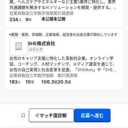
業。ヘルスケアやエネルギーなど主要5業界に特化し、業界
共通課題を解決するAIソリューションを開発・提供する。産
学官連携で知の開放を促進し、コンサルティングからエンジ
従業員数
設立年数
評価額
累計調達額
ニアリングまで一気通貫のDX支援を展開。業界別AIパッケー
未公開
未公開
234
9
人
年
ジで日本の産業革新を牽引する。
業種・業態、評価額、企業規模、経営者の出身企業が類似しています
SHE株式会社
メディア
女性のキャリア支援に特化した革新的企業。オンライン学
習、コーチング、人材マッチング、メディア運営を通じて、
女性の自己実現と社会変革を促進。「SHElikes」や「SHE
WORKS」などのプラットフォームを軸に、学びと働きの循
従業員数
設立年数
評価額
累計調達額
環を創出し、多様な職種スキルの習得を支援する。
183
10
106.3
20.5
人
年
億
億
マッチ度診断
応募へ進む