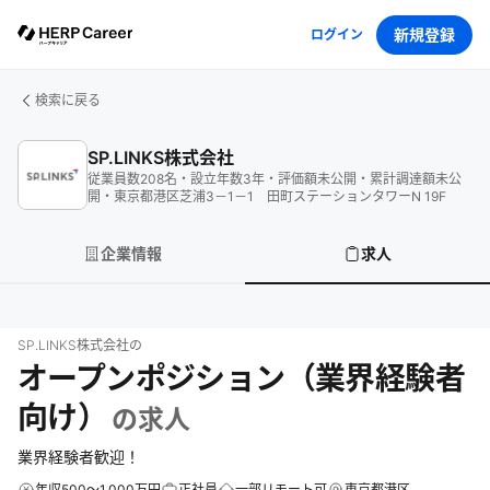
新規登録
ログイン
検索に戻る
SP.LINKS株式会社
従業員数
208
名
・
設立年数
3
年
・
評価額
未公開
・
累計調達額
未公
開
・
東京都港区芝浦3－1－1 田町ステーションタワーN 19F
企業情報
求人
SP.LINKS株式会社
の
オープンポジション（業界経験者
向け）
の求人
業界経験者歓迎！
年収500～1,000万円
正社員
一部リモート可
東京都港区