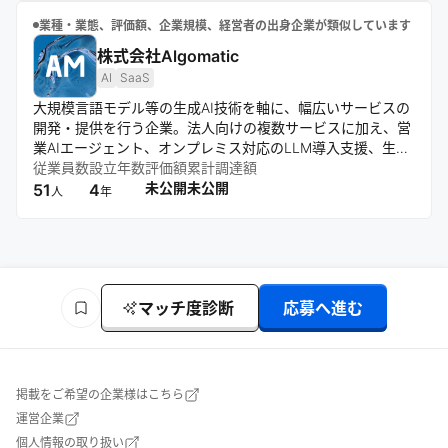
業種・業態、評価額、企業規模、経営者の出身企業が類似しています
株式会社Algomatic
AI
SaaS
大規模言語モデル等の生成AI技術を軸に、幅広いサービスの
開発・提供を行う企業。法人向けの複数サービスに加え、営
業AIエージェント、オンプレミス対応のLLM導入支援、生成
AI企業向けのM&A仲介まで多面的に展開。ミッション「AI革
従業員数
設立年数
評価額
累計調達額
命で人々を幸せにする」のもと、用途・業界を限定せず、幅
未公開
未公開
51
4
人
年
広く価値を提供することを目指す。
マッチ度診断
応募へ進む
掲載をご希望の企業様はこちら
運営企業
個人情報の取り扱い