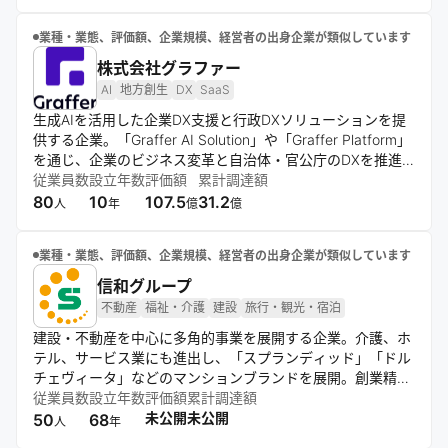
患者を救える世界の実現を目指す。
業種・業態、評価額、企業規模、経営者の出身企業が類似しています
株式会社グラファー
AI
地方創生
DX
SaaS
生成AIを活用した企業DX支援と行政DXソリューションを提
供する企業。「Graffer AI Solution」や「Graffer Platform」
を通じ、企業のビジネス変革と自治体・官公庁のDXを推進
する。個人・事業者向けデジタルサービスも展開し、テクノ
従業員数
設立年数
評価額
累計調達額
ロジーの恩恵を広く社会に届けることを目指す。
80
10
107.5
31.2
人
年
億
億
業種・業態、評価額、企業規模、経営者の出身企業が類似しています
信和グループ
不動産
福祉・介護
建設
旅行・観光・宿泊
建設・不動産を中心に多角的事業を展開する企業。介護、ホ
テル、サービス業にも進出し、「スプランディッド」「ドル
チェヴィータ」などのマンションブランドを展開。創業精神
と企業理念に基づき、人々の豊かな暮らしと社会の発展に貢
従業員数
設立年数
評価額
累計調達額
献。グループ会社を通じて専門性の高いサービスを提供し、
未公開
未公開
50
68
人
年
グローバルな事業展開も行う。