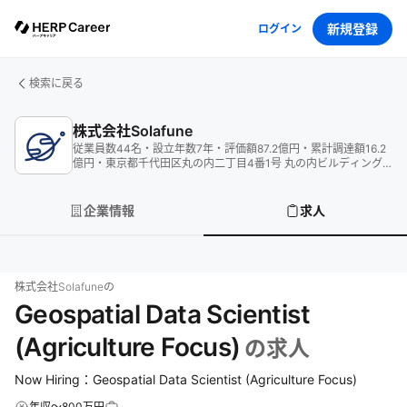
新規登録
ログイン
検索に戻る
株式会社Solafune
従業員数
44
名
・
設立年数
7
年
・
評価額
87.2
億円
・
累計調達額
16.2
億円
・
東京都千代田区丸の内二丁目4番1号 丸の内ビルディング
28F
企業情報
求人
株式会社Solafune
の
Geospatial Data Scientist
(Agriculture Focus)
の求人
Now Hiring：Geospatial Data Scientist (Agriculture Focus)
年収～800万円