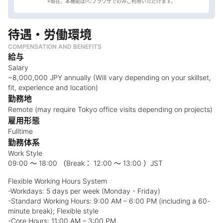
待遇・労働環境
COMPENSATION AND BENEFITS
給与
Salary
~8,000,000 JPY annually (Will vary depending on your skillset,
fit, experience and location)
勤務地
Remote (may require Tokyo office visits depending on projects)
雇用形態
Fulltime
勤務体系
Work Style
09:00 ～ 18:00 （Break： 12:00 ～ 13:00 ）JST
Flexible Working Hours System
-Workdays: 5 days per week (Monday - Friday)
-Standard Working Hours: 9:00 AM – 6:00 PM (including a 60-
minute break); Flexible style
-Core Hours: 11:00 AM – 3:00 PM