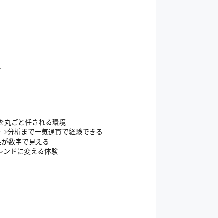
。
ト
を丸ごと任される環境
作→分析まで一気通貫で経験できる
果が数字で見える
トレンドに変える体験