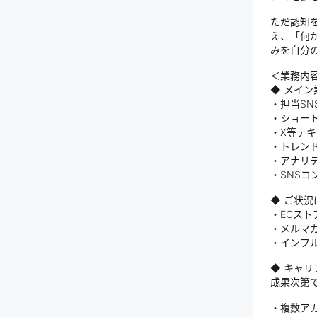
ただ認知
え、「何
みを自分
＜業務内
◆ メイン
・担当S
・ショート動
・X等テ
・トレン
・アナリ
・SNSコ
◆ ご状
・ECス
・メルマガ 
・インフ
◆ キャリ
成果次第
・複数ア