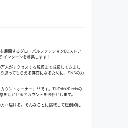
テムを展開するグローバルファッションECストア
用を担うインターンを募集します！
50万人がアクセスする規模まで成長してきまし
そう思ってもらえる存在になるために、SNSの力
トオーナー」**です。TikTokやReelsの
意を活かせるアカウントをお任せします。
の方へ届ける。そんなことに挑戦して圧倒的に