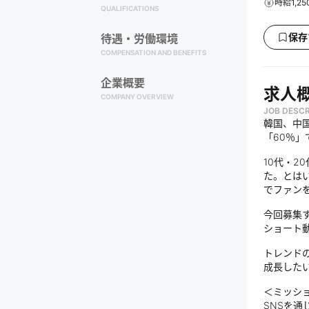
時給1,2
QUALIFICATIONS
保存
待遇・労働環境
COMPENSATION AND BENEFITS
企業概要
求人
COMPANY OVERVIEW
JOB DESCR
韓国、中国
「60％」
10代・2
た。とは
でファン
今回募集す
ショート
トレンド
成長した
＜ミッシ
SNSを通