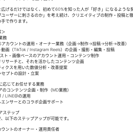
を広げるだけではなく、初めて60%を知った人が「好き」になるような
がユーザーに刺さるのか」を考え続け、クリエイティブの制作・投稿と
の手で作ります。
容＞
業務
NSアカウントの運用・オーナー業務（企画→制作→投稿→分析→改善）
画（TikTok / Instagram Reels）の企画・撮影・編集・投稿
キスト・画像ベースのアカウント運用・コンテンツ制作
ドリサーチと、それを活かしたコンテンツ企画
ティクスを用いた数値分析・改善提案
ンセプトの設計・立案
況に応じてお任せする業務
トアのコンテンツ企画・制作（MD業務）
/ LINE@の運用
ルエンサーとのコラボ企画サポート
アステップ
で、以下のステップアップが可能です。
カウントのオーナー・運用責任者