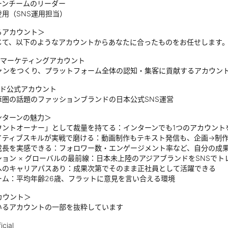
ーンチームのリーダー
用（SNS運用担当）
るアカウント＞
じて、以下のようなアカウントからあなたに合ったものをお任せします
のマーケティングアカウント
ファンをつくり、プラットフォーム全体の認知・集客に貢献するアカウン
ンド公式アカウント
華圏の話題のファッションブランドの日本公式SNS運営
ンターンの魅力＞
ウントオーナー」として裁量を持てる：インターンでも1つのアカウント
イティブスキルが実戦で磨ける：動画制作もテキスト発信も、企画→制
成長を実感できる：フォロワー数・エンゲージメント率など、自分の成
ョン × グローバルの最前線：日本未上陸のアジアブランドをSNSで
へのキャリアパスあり：成果次第でそのまま正社員として活躍できる
ーム：平均年齢26歳、フラットに意見を言い合える環境
カウント＞
いるアカウントの一部を抜粋しています
cial