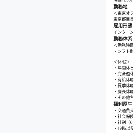
勤務地
＜東京オ
東京都目黒区
雇用形態
インター
勤務体系
＜勤務時
・シフト制
＜休暇＞
・年間休日
・完全週休
・有給休
・夏季休
・慶長休
・その他
福利厚生
・交通費
・社会保
・社割（6
・19時以