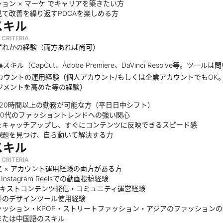
ョン × マーケ でキャリアを築きたい方
見て改善を繰り返すPDCAを楽しめる方
スキル
 CRITERIA
ずれかの経験（両方あれば尚可）
キル（CapCut、Adobe Premiere、DaVinci Resolve等。ツール
カウントの運用経験（個人アカウント/もしくは企業アカウントでもOK。X
ジメントを高めた等の経験）
/ 20時間以上の勤務が可能な方（平日日中シフト）
20代のファッショントレンドへの強い関心
をキャッチアップし、すぐにコンテンツに反映できるスピード感
課題を見つけ、自ら動いて解決する力
スキル
 CRITERIA
 × アカウント運用経験の両方がある方
 / Instagram Reelsでの動画投稿経験
テキストコンテンツ発信・コミュニティ運営経験
a等のデザインツール使用経験
ァッション・KPOP・ストリートファッション・アジアのファッションの
または中国語のスキル