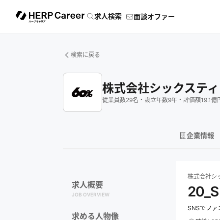
求人検索
面談オファー
検索に戻る
株式会社シックスティ
従業員数
29
名
・
設立年数
9
年
・
評価額
19.1
億
企業情報
株式会社シック
株式会社シ
求人概要
20_
JOB OVERVIEW
SNSでフ
求める人物像