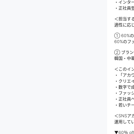
・インタ
・正社員登
＜担当す
適性に応
① 60%
60%の
② ブラ
韓国・中
＜このイ
・「アカ
・クリエ
・数字で
・ファッシ
・正社員
・若いチ
＜SNSア
運用して
▼60％ offi