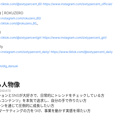
.tiktok.com/@sixtypercent_60
https://www.instagram.com/sixtypercent_official/
| ROKUZERO
.instagram.com/rokuzero_60/
_
.tiktok.com/@rokuzero_60
l
.tiktok.com/@sixtypercentgirl
https://www.instagram.com/sixtypercent_girl/
ly
.instagram.com/sixtypercent_daily/
https://www.tiktok.com/@sixtypercent_daily
m/dig_daisuki
る人物像
DIDATE
ションとSNSが大好きで、日常的にトレンドをチェックしている方
るコンテンツ」を本気で追求し、自分の手で作りたい方
ーンを通じて圧倒的に成長したい方
× マーケティングの力をつけ、事業を動かす実感を得たい方