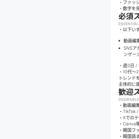
・ファッシ
・数字を
必須
ESSENTIAL
・以下い
動画編集ス
SNSア
ンゲー
・週3日 
・10代〜
トレンド
主体的に
歓迎
DESIRABLE
・動画編集
・TikTok
・Xでの
・Canv
・韓国フ
・韓国語