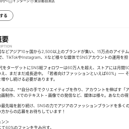
50円～
インターン
東京都目黒区
する
概要
IPTION
などアジア10ヶ国から2,500以上のブランドが集い、15万点のアイ
で、TikTokやInstagram、Xなど様々な媒体でSNSアカウントの運
0代をターゲットにSNS総フォロワーは60万人を超え、ストアには月間
いえ、まだまだ成長途中。「若者向けファッションといえば60%」── 
を増やし続ける必要があります。
るのは、**自分の手でクリエイティブを作り、アカウントを伸ばす「アカウン
動画制作、Xでのテキスト・画像での発信など、媒体は様々。あなたの得
の最先端を創り続け、SNSの力でアジアのファッションブランドを多く
い方からの応募をお待ちしています！
ョン＞
じて60%のファンを生み出す。