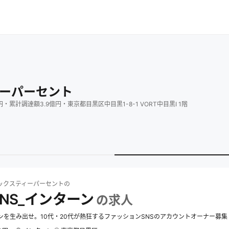
ーパーセント
円
・
累計調達額
3.9
億円
・
東京都目黒区中目黒1-8-1 VORT中目黒Ⅰ 1階
スティーパーセント
の求人一覧
株式会社シックスティーパーセントの20_SNS_
ックスティーパーセント
の
SNS_インターン
の求人
ァンを生み出せ。10代・20代が熱狂するファッションSNSのアカウントオーナー募集