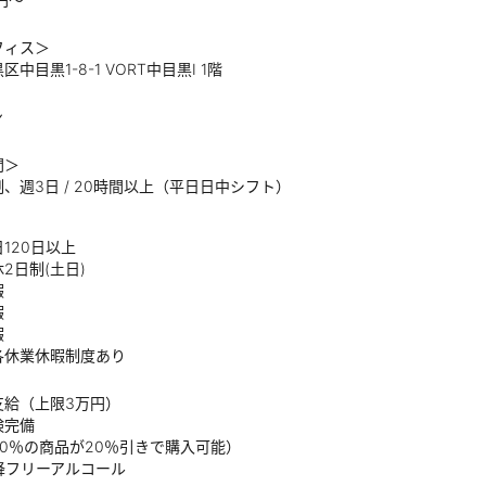
フィス＞
中目黒1-8-1 VORT中目黒Ⅰ 1階
ン
間＞
、週3日 / 20時間以上（平日日中シフト）
120日以上
2日制(土日)
暇
暇
暇
各休業休暇制度あり
支給（上限3万円）
険完備
0％の商品が20％引きで購入可能）
降フリーアルコール