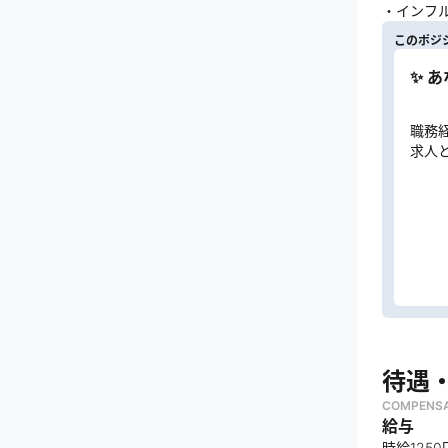
・インフ
このポジ
✨ 
職務
求人
待遇
COMPENSA
給与
時給1250