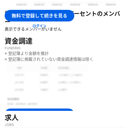
・
アジアのファッションブランドだけを集めたグローバルファッ
ションECストア「60％」を運営
株式会社シックスティーパーセント
のメンバ
・
韓国、中国、台湾、タイ、インドネシアなどアジア10カ国以上
無料で登録して続きを見る
から1500以上のブランドと11万点超のアイテムを取り扱う
ー
ログイン
・
ストリートブランドを中心に、カジュアル、デザイナーズ、ラ
表示できるメンバーがいません
イフスタイルブランドまで幅広く提供
資金調達
FUNDING
※ 登記簿より金額を推計
※ 登記簿に掲載されていない資金調達情報は除く
無料で登録して続きを見る
求人
JOBS
ログイン