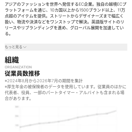
アジアのファッションを世界へ発信するEC企業。独自の越境ECプ
ラットフォームを通じ、10カ国以上から1500ブランド以上、11万
点超のアイテムを提供。ストリートからデザイナーズまで幅広く
扱い、物流や決済などをワンストップで解決。英語版サイトのリ
リースやリブランディングを進め、グローバル展開を加速してい
る。
事業領域
もっと見る
・
組織
ファッションEC業界
・
越境EC業界
ORGANIZATION
・
アジアのファッション業界
従業員数推移
なぜやっているのか
※
2024年8月
から
2026年7月
の期間を集計
※厚生年金の被保険者のデータを使用しています。従業員のほかに
・
「アジアのファッションを世界のメインストリームへ」をミッ
代表者、役員、一部のパートタイマー・アルバイトも含まれる場
ションに掲げている
合があります。
・
アジア最大のファッションカンパニーを目指している
・
常識にとらわれず、人々の心を震わすようなノイズを起こした
いという想いがある
何をしているのか