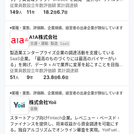
ムデータ分析による経営判断の迅速化と正確性向上をサポー
従業員数
設立年数
評価額
累計調達額
トする。
149
11
18.2
6.7
人
年
億
億
業種・業態、評価額、企業規模、経営者の出身企業が類似しています
A1A株式会社
交通・運輸
製造
SaaS
製造業エンタープライズ企業の調達活動を支援している
SaaS企業。「最高のものづくりには最高のバイヤーがい
る」を掲げ、データ × AIで業界に変革を起こすことを目指し
ています。提供サービスである「UPCYCLE」は自動車業界
従業員数
設立年数
評価額
累計調達額
を中心に導入が進み、ローンチ1年で自動車メーカーやTier1
51
9
23.8
6.6
人
年
億
億
大手企業へ導入。近年、AIとPR・マーケティングに力をいれ
ている。
業種・業態、評価額、企業規模、経営者の出身企業が類似しています
株式会社Yoii
金融
スタートアップ向けFintech企業。レベニュー・ベースド・
ファイナンスを提供し、将来収益から資金調達を可能にす
る。独自アルゴリズムでオンライン審査を実現。YoiiFuelプ