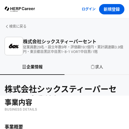
新規登録
ログイン
検索に戻る
株式会社シックスティーパーセント
従業員数
29
名
・
設立年数
9
年
・
評価額
19.1
億円
・
累計調達額
3.9
億
円
・
東京都目黒区中目黒1-8-1 VORT中目黒Ⅰ 1階
企業情報
求人
株式会社シックスティーパーセ
ント
の企業情報
事業内容
BUSINESS DETAILS
事業概要