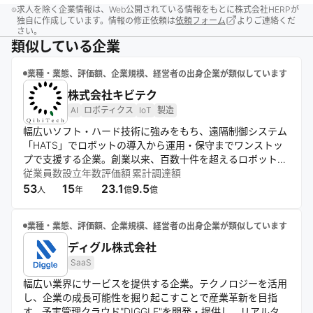
求人を除く企業情報は、Web公開されている情報をもとに株式会社HERPが
独自に作成しています。情報の修正依頼は
依頼フォーム
よりご連絡くだ
さい。
類似している企業
業種・業態、評価額、企業規模、経営者の出身企業が類似しています
株式会社キビテク
AI
ロボティクス
IoT
製造
幅広いソフト・ハード技術に強みをもち、遠隔制御システム
「HATS」でロボットの導入から運用・保守までワンストッ
プで支援する企業。創業以来、百数十件を超えるロボット開
発実績を積み上げ、多様な現場の自動化に対応。技術と遠隔
従業員数
設立年数
評価額
累計調達額
操作の融合によって、効率的かつ安定的なロボット社会の実
53
15
23.1
9.5
人
年
億
億
現を目指す。
業種・業態、評価額、企業規模、経営者の出身企業が類似しています
ディグル株式会社
SaaS
幅広い業界にサービスを提供する企業。テクノロジーを活用
し、企業の成長可能性を掘り起こすことで産業革新を目指
す。予実管理クラウド"DIGGLE"を開発・提供し、リアルタイ