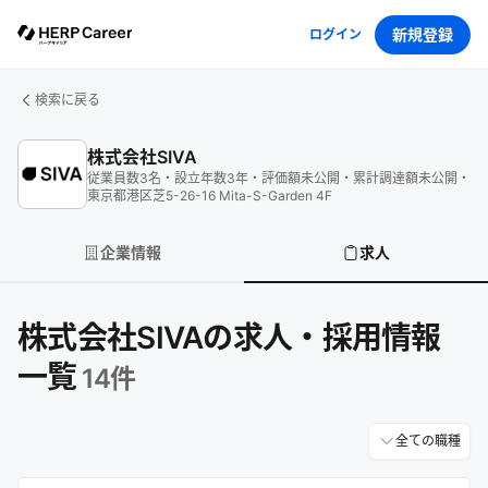
新規登録
ログイン
検索に戻る
株式会社SIVA
従業員数
3
名
・
設立年数
3
年
・
評価額
未公開
・
累計調達額
未公開
・
東京都港区芝5-26-16 Mita-S-Garden 4F
企業情報
求人
株式会社SIVAの求人・採用情報
一覧
14
件
全ての職種