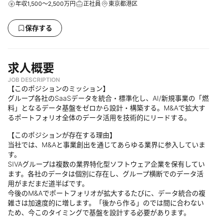
年収1,500～2,500万円
正社員
東京都港区
保存する
求人概要
JOB DESCRIPTION
【このポジションのミッション】
グループ各社のSaaSデータを統合・標準化し、AI/新規事業の「燃
料」となるデータ基盤をゼロから設計・構築する。M&Aで拡大す
るポートフォリオ全体のデータ活用を技術的にリードする。
【このポジションが存在する理由】
当社では、M&Aと事業創出を通じてあらゆる業界に参入していま
す。
SIVAグループは複数の業界特化型ソフトウェア企業を保有してい
ます。各社のデータは個別に存在し、グループ横断でのデータ活
用がまだまだ道半ばです。
今後のM&Aでポートフォリオが拡大するたびに、データ統合の複
雑さは加速度的に増します。「後から作る」のでは間に合わない
ため、今このタイミングで基盤を設計する必要があります。