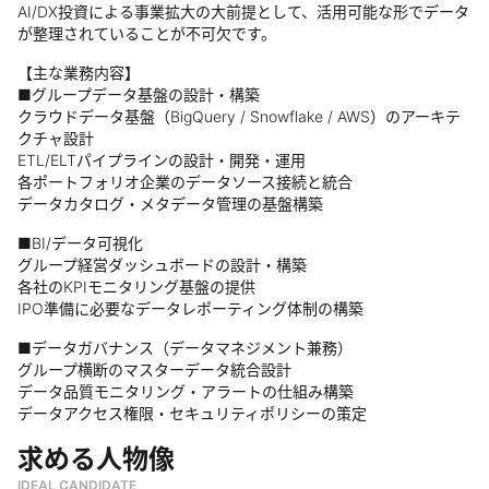
AI/DX投資による事業拡大の大前提として、活用可能な形でデータ
が整理されていることが不可欠です。
【主な業務内容】
■グループデータ基盤の設計・構築
クラウドデータ基盤（BigQuery / Snowflake / AWS）のアーキテ
クチャ設計
ETL/ELTパイプラインの設計・開発・運用
各ポートフォリオ企業のデータソース接続と統合
データカタログ・メタデータ管理の基盤構築
■BI/データ可視化
グループ経営ダッシュボードの設計・構築
各社のKPIモニタリング基盤の提供
IPO準備に必要なデータレポーティング体制の構築
■データガバナンス（データマネジメント兼務）
グループ横断のマスターデータ統合設計
データ品質モニタリング・アラートの仕組み構築
データアクセス権限・セキュリティポリシーの策定
求める人物像
IDEAL CANDIDATE