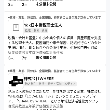
づく戦略立案と総合的施策によりクライアントの事業成長を
未公開
未公開
3
2
人
年
支援。ミッション「御社より御社の事業にコミットする」の
もと、長期的パートナーとして価値創出を目指す。
業種・業態、評価額、企業規模、経営者の出身企業が類似しています
Ydk日本橋税理士法人
経理・会計
税務
税務・会計を基盤に中小企業や個人の経営・資産課題を支援
する税理士法人。税務顧問や申告業務、記帳代行などの会計
支援に加え、創業融資や資金調達支援、相続税申告や資産運
用支援など幅広いサービスを提供。専門家によるチーム体制
従業員数
設立年数
評価額
累計調達額
で企業経営や資産管理を総合的に支援する。
未公開
未公開
3
7
人
年
業種・業態、評価額、企業規模、経営者の出身企業が類似しています
株式会社WHERE
地方創生
旅行・観光・宿泊
メディア
地域と人の繋がりに新たな可能性を創出する企業。株式会社
WHEREは「LOCAL LETTER」というコミュニティメディ
ア、「SHARE by WHERE」という地域経済活性化カンファ
レンス、「一棟貸し古民家まつや邸」などの事業を通じて、
従業員数
設立年数
評価額
累計調達額