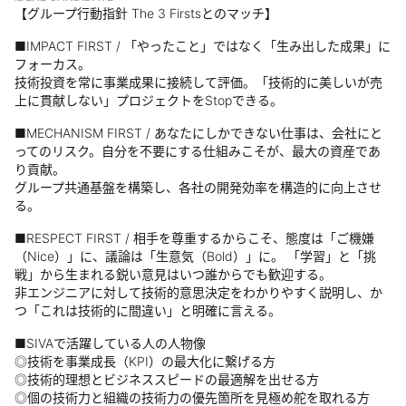
【グループ行動指針 The 3 Firstsとのマッチ】
■IMPACT FIRST / 「やったこと」ではなく「生み出した成果」に
フォーカス。
技術投資を常に事業成果に接続して評価。「技術的に美しいが売
上に貫献しない」プロジェクトをStopできる。
■MECHANISM FIRST / あなたにしかできない仕事は、会社にと
ってのリスク。自分を不要にする仕組みこそが、最大の資産であ
り貢献。
グループ共通基盤を構築し、各社の開発効率を構造的に向上させ
る。
■RESPECT FIRST / 相手を尊重するからこそ、態度は「ご機嫌
（Nice）」に、議論は「生意気（Bold）」に。 「学習」と「挑
戦」から生まれる鋭い意見はいつ誰からでも歓迎する。
非エンジニアに対して技術的意思決定をわかりやすく説明し、か
つ「これは技術的に間違い」と明確に言える。
■SIVAで活躍している人の人物像
◎技術を事業成長（KPI）の最大化に繋げる方
◎技術的理想とビジネススピードの最適解を出せる方
◎個の技術力と組織の技術力の優先箇所を見極め舵を取れる方