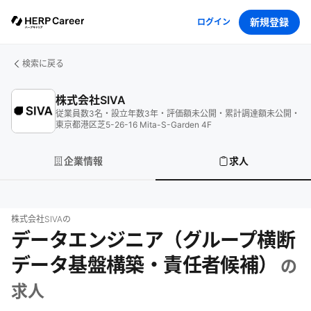
新規登録
ログイン
検索に戻る
株式会社SIVA
従業員数
3
名
・
設立年数
3
年
・
評価額
未公開
・
累計調達額
未公開
・
東京都港区芝5-26-16 Mita-S-Garden 4F
企業情報
求人
株式会社SIVA
の
データエンジニア（グループ横断
データ基盤構築・責任者候補）
の
求人