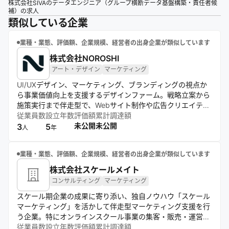
株式会社SIVAのデータエンジニア（グループ横断データ基盤構築・責任者候
補）の求人
類似している企業
業種・業態、評価額、企業規模、経営者の出身企業が類似しています
株式会社NOROSHI
アート・デザイン
マーケティング
UI/UXデザイン、マーケティング、ブランディングの視点か
ら事業価値向上を支援するデザインファーム。戦略立案から
施策実行まで伴走型で、Webサイト制作や広告クリエイティ
ブ制作などを提供。StudioやFramerを活用し、スピーディな
従業員数
設立年数
評価額
累計調達額
開発と運用を実現。
未公開
未公開
3
5
人
年
業種・業態、評価額、企業規模、経営者の出身企業が類似しています
株式会社スケールメイト
コンサルティング
マーケティング
スケール期企業の成果に寄り添い、独自ノウハウ「スケール
マーケティング」を活かして伴走型マーケティング支援を行
う企業。特にオンラインスクール事業の集客・販売・運営に
おいて一気通貫で伴走型サポートを提供し、データ分析に基
従業員数
設立年数
評価額
累計調達額