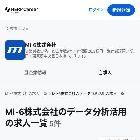
新規登録
ログイン
検索に戻る
MI-6株式会社
従業員数
57
名
・
設立年数
9
年
・
評価額
26.3
億円
・
累計調達額
7.1
億
円
・
東京都中央区日本橋小舟町8-13
企業情報
求人
MI-6株式会社
の求人一覧
MI-6株式会社のデータ分析活用の求人一覧
MI-6株式会社のデータ分析活用
の求人一覧
5
件