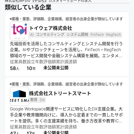
株式会社MFSの【子会社】カスタマーサポートの求人
類似している企業
業種・業態、評価額、企業規模、経営者の出身企業が類似しています
トイウェア株式会社
AI
コンサルティング
システム開発
FinTech
RegTech
先端技術を活用したコンサルティングとシステム開発を行う
企業。AIやブロックチェーンを活用し、FinTech・RegTech
領域のサービス開発や金融システム構築を展開。エンタメ領
域ではファンコミュニティサービスも提供し、コンサルティ
従業員数
設立年数
評価額
累計調達額
ングと開発を組み合わせて事業成長を支援する。
未公開
未公開
58
10
人
年
業種・業態、評価額、企業規模、経営者の出身企業が類似しています
株式会社ストリートスマート
教育
DX
Google Workspace関連サービスに特化したDX支援企業。大
手企業や教育機関向けに、導入から定着までの一貫したサポ
ートを提供。多くの支援実績を持ち、働き方改革や教育ICT
化を推進。テクノロジーを活用した社会変革を目指す。
従業員数
設立年数
評価額
累計調達額
未公開
未公開
47
17
人
年