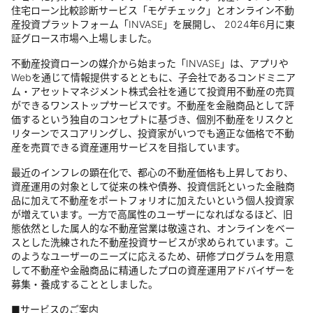
住宅ローン比較診断サービス「モゲチェック」とオンライン不動
産投資プラットフォーム「INVASE」を展開し、 2024年6月に東
証グロース市場へ上場しました。
不動産投資ローンの媒介から始まった「INVASE」は、アプリや
Webを通じて情報提供するとともに、子会社であるコンドミニア
ム・アセットマネジメント株式会社を通じて投資用不動産の売買
ができるワンストップサービスです。不動産を金融商品として評
価するという独自のコンセプトに基づき、個別不動産をリスクと
リターンでスコアリングし、投資家がいつでも適正な価格で不動
産を売買できる資産運用サービスを目指しています。
最近のインフレの顕在化で、都心の不動産価格も上昇しており、
資産運用の対象として従来の株や債券、投資信託といった金融商
品に加えて不動産をポートフォリオに加えたいという個人投資家
が増えています。一方で高属性のユーザーになればなるほど、旧
態依然とした属人的な不動産営業は敬遠され、オンラインをベー
スとした洗練された不動産投資サービスが求められています。こ
のようなユーザーのニーズに応えるため、研修プログラムを用意
して不動産や金融商品に精通したプロの資産運用アドバイザーを
募集・養成することとしました。
■サービスのご案内