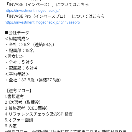
「INVASE（インベース）」についてはこちら
https://investment.mogecheck.jp/
「INVASE Pro（インベースプロ）」についてはこちら
https://investment.mogecheck.jp/lp/invasepro
■会社データ
＜組織構成＞
・全社：29名（連結94名）
・配属部：18名
<男女比＞
・全社：５対５
・配属部：６対４
＜平均年齢＞
・全社：33.8歳（連結37.6歳）
【選考フロー】
1.書類選考
2.1次選考（取締役）
3.最終選考（CEO面接）
4.リファレンスチェック及びSPI検査
5.オファー面談
6.内定
※選考フロー、面接回数は状況に応じて変更になる可能性がありま