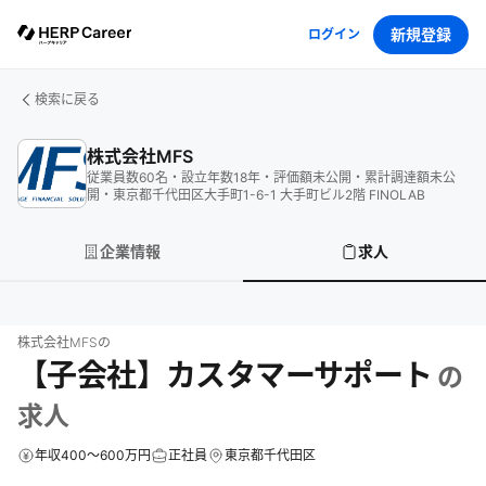
新規登録
ログイン
検索に戻る
株式会社MFS
従業員数
60
名
・
設立年数
18
年
・
評価額
未公開
・
累計調達額
未公
開
・
東京都千代田区大手町1-6-1 大手町ビル2階 FINOLAB
企業情報
求人
株式会社MFS
の
【子会社】カスタマーサポート
の
求人
年収400～600万円
正社員
東京都千代田区