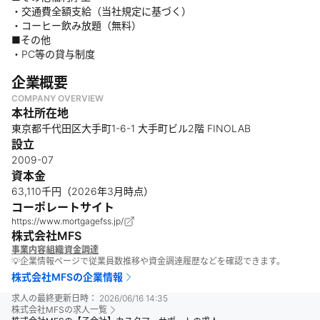
・交通費全額支給（当社規定に基づく）
・コーヒー飲み放題（無料）
■その他
・PC等の貸与制度
企業概要
COMPANY OVERVIEW
本社所在地
東京都千代田区大手町1-6-1 大手町ビル2階 FINOLAB
設立
2009-07
資本金
63,110千円（2026年3月時点）
コーポレートサイト
https://www.mortgagefss.jp/
株式会社MFS
事業内容
組織
資金調達
💡企業情報ページで従業員数推移や資金調達履歴などを確認できます。
株式会社MFS
の企業情報
求人の最終更新日時：
2026/06/16 14:35
株式会社MFS
の求人一覧