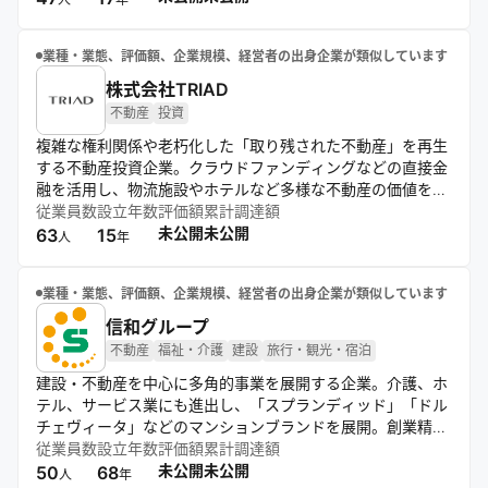
業種・業態、評価額、企業規模、経営者の出身企業が類似しています
株式会社TRIAD
不動産
投資
複雑な権利関係や老朽化した「取り残された不動産」を再生
する不動産投資企業。クラウドファンディングなどの直接金
融を活用し、物流施設やホテルなど多様な不動産の価値を引
き出す。専門家による課題解決力と独自ネットワークで持続
従業員数
設立年数
評価額
累計調達額
可能な都市づくりに取り組んでいる。
未公開
未公開
63
15
人
年
業種・業態、評価額、企業規模、経営者の出身企業が類似しています
信和グループ
不動産
福祉・介護
建設
旅行・観光・宿泊
建設・不動産を中心に多角的事業を展開する企業。介護、ホ
テル、サービス業にも進出し、「スプランディッド」「ドル
チェヴィータ」などのマンションブランドを展開。創業精神
と企業理念に基づき、人々の豊かな暮らしと社会の発展に貢
従業員数
設立年数
評価額
累計調達額
献。グループ会社を通じて専門性の高いサービスを提供し、
未公開
未公開
50
68
人
年