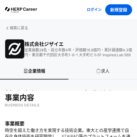
新規登録
ログイン
検索に戻る
株式会社ジザイエ
従業員数
28
名
・
設立年数
4
年
・
評価額
16.8
億円
・
累計調達額
4.3
億
円
・
東京都千代田区大手町1-6-1 大手町ビル5F Inspired.Lab 569
企業情報
求人
株式会社ジザイエ
の企業情報
事業内容
BUSINESS DETAILS
事業概要
時空を超えた働き方を実現する技術企業。東大との産学連携で自
在化身体技術を研究開発し、JIZAIPAD等のプラットフォームを通