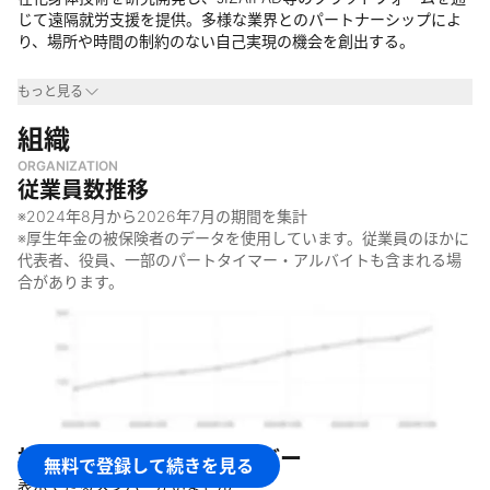
じて遠隔就労支援を提供。多様な業界とのパートナーシップによ
り、場所や時間の制約のない自己実現の機会を創出する。
事業領域
もっと見る
・
組織
テクノロジー業界
・
働き方改革/人材業界
ORGANIZATION
・
医療・福祉業界
従業員数推移
・
建設・製造業界
※
2024年8月
から
2026年7月
の期間を集計
なぜやっているのか
※厚生年金の被保険者のデータを使用しています。従業員のほかに
代表者、役員、一部のパートタイマー・アルバイトも含まれる場
・
すべての人が時空を超えて働ける世界を実現するため
合があります。
・
社会とのつながりを持つ機会を拡大するため
・
場所や時間の制約を受けずに働ける環境を構築するため
・
一人ひとりの自己実現をサポートするため
何をしているのか
・
リアルタイム遠隔就労支援プラットフォーム『JIZAIPAD』の開
発・運営
株式会社ジザイエ
のメンバー
無料で登録して続きを見る
・
自在化身体技術の研究開発と社会実装
表示できるメンバーがいません