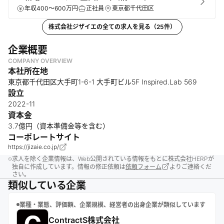
年収400～600万円
正社員
東京都千代田区
株式会社ジザイエ
の全ての求人を見る（
25
件）
企業概要
COMPANY OVERVIEW
本社所在地
東京都千代田区大手町1-6-1 大手町ビル5F Inspired.Lab 569
設立
2022-11
資本金
3.7億円（資本準備金等を含む）
コーポレートサイト
https://jizaie.co.jp/
求人を除く企業情報は、Web公開されている情報をもとに株式会社HERPが
独自に作成しています。情報の修正依頼は
依頼フォーム
よりご連絡くだ
さい。
類似している企業
業種・業態、評価額、企業規模、経営者の出身企業が類似しています
ContractS株式会社