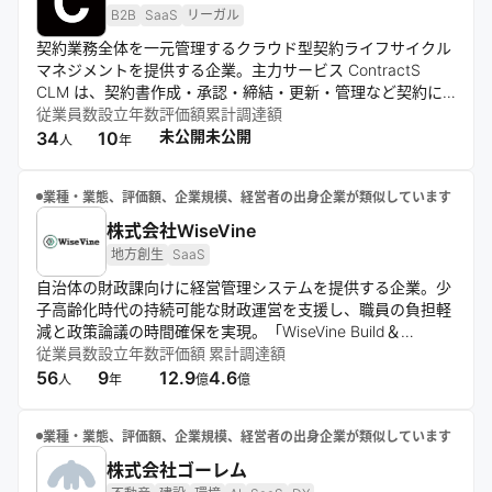
B2B
SaaS
リーガル
契約業務全体を一元管理するクラウド型契約ライフサイクル
マネジメントを提供する企業。主力サービス ContractS
CLM は、契約書作成・承認・締結・更新・管理など契約に
関わる全プロセスを統合し、可視化・自動化・権限管理によ
従業員数
設立年数
評価額
累計調達額
り企業の業務効率とリスク管理を両立する。Slack や電子契
未公開
未公開
34
10
人
年
約との連携機能、英文契約対応など機能強化も進め、法務部
門から事業部門まで幅広く活用可能。契約の力でビジネスの
業種・業態、評価額、企業規模、経営者の出身企業が類似しています
進化を加速させることをパーパスとして掲げ、契約の本質的
な課題解決を通じて企業の生産性向上と安心できる取引環境
株式会社WiseVine
の実現を目指す。
地方創生
SaaS
自治体の財政課向けに経営管理システムを提供する企業。少
子高齢化時代の持続可能な財政運営を支援し、職員の負担軽
減と政策論議の時間確保を実現。「WiseVine Build＆
Scrap」を通じて予算編成から決算統計まで一貫したサポー
従業員数
設立年数
評価額
累計調達額
トを行い、元財政課職員の知見を活かした伴走支援も提供す
56
9
12.9
4.6
人
年
億
億
る。
業種・業態、評価額、企業規模、経営者の出身企業が類似しています
株式会社ゴーレム