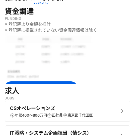
・
時空を超えた働き方を実現するサービスの提供
ログイン
資金調達
FUNDING
※ 登記簿より金額を推計
※ 登記簿に掲載されていない資金調達情報は除く
無料で登録して続きを見る
求人
JOBS
ログイン
CSオペレーションズ
年収400～800万円
正社員
東京都千代田区
IT戦略・システム企画担当（情シス）