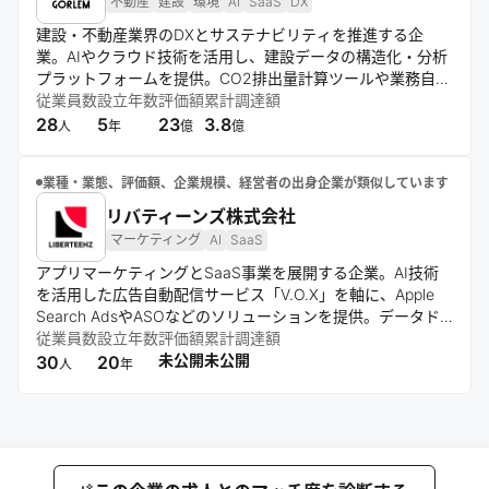
不動産
建設
環境
AI
SaaS
DX
建設・不動産業界のDXとサステナビリティを推進する企
業。AIやクラウド技術を活用し、建設データの構造化・分析
プラットフォームを提供。CO2排出量計算ツールや業務自動
化ソフトウェアを開発し、業界の効率化と環境負荷低減に貢
従業員数
設立年数
評価額
累計調達額
献する。「Gorlem CO2」などのサービスを通じ、建設業界
28
5
23
3.8
人
年
億
億
の変革を目指す。
業種・業態、評価額、企業規模、経営者の出身企業が類似しています
リバティーンズ株式会社
マーケティング
AI
SaaS
アプリマーケティングとSaaS事業を展開する企業。AI技術
を活用した広告自動配信サービス「V.O.X」を軸に、Apple
Search AdsやASOなどのソリューションを提供。データド
リブンな手法で、優れたアプリをユーザーに届けるプロセス
従業員数
設立年数
評価額
累計調達額
を革新し、社会貢献を目指す。
未公開
未公開
30
20
人
年