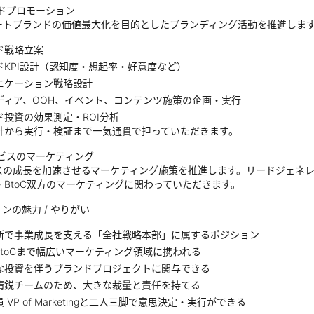
ドプロモーション
ートブランドの価値最大化を目的としたブランディング活動を推進しま
ド戦略立案
ドKPI設計（認知度・想起率・好意度など）
ニケーション戦略設計
ディア、OOH、イベント、コンテンツ施策の企画・実行
ド投資の効果測定・ROI分析
計から実行・検証まで一気通貫で担っていただきます。
ビスのマーケティング
スの成長を加速させるマーケティング施策を推進します。リードジェネ
B・BtoC双方のマーケティングに関わっていただきます。
ンの魅力 / やりがい
断で事業成長を支える「全社戦略本部」に属するポジション
らtoCまで幅広いマーケティング領域に携われる
な投資を伴うブランドプロジェクトに関与できる
精鋭チームのため、大きな裁量と責任を持てる
 VP of Marketingと二人三脚で意思決定・実行ができる