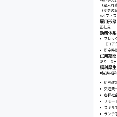
（雇入れ
（変更の
※オフィス
雇用形態
正社員
勤務体系
フレック
《コアタ
所定時
試用期間
あり：3
福利厚生
◾️待遇/福
給与改
交通費
各種社会
リモー
スキル
ランチ