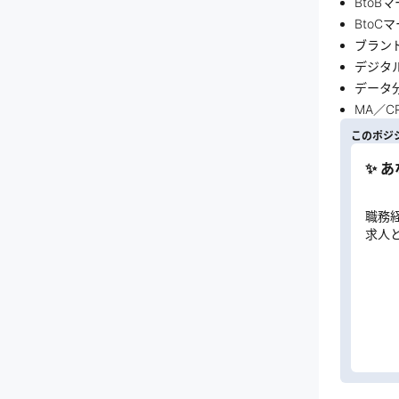
BtoB
BtoC
ブラン
デジタ
データ
MA／
このポジ
✨ 
職務
求人