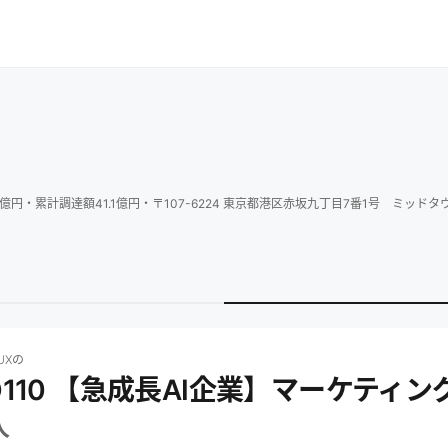
億円
・
累計調達額
41.1
億円
・
〒107-6224 東京都港区赤坂九丁目7番1号 ミッドタ
の求人一覧
株式会社FLUXのc_CO110 【急成長AI企業】マーケティング・プロモ
UX
の
CO110 【急成長AI企業】マーケテ
人