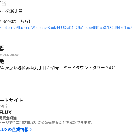
手当
ラル会食手当
ss Bookはこちら】
w.notion.so/flux-inc/Wellness-Book-FLUX-a04a29b195bb4991be87f84d945e1ac7
要
OVERVIEW
地
6224 東京都港区赤坂九丁目7番1号 ミッドタウン・タワー 24階
ートサイト
jp/
LUX
織
資金調達
報ページで従業員数推移や資金調達履歴などを確認できます。
LUX
の企業情報