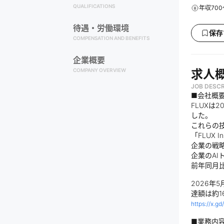
QUALIFICATIONS
年収700
待遇・労働環境
保存
COMPENSATION AND BENEFITS
企業概要
COMPANY OVERVIEW
求人
JOB DESCR
■会社概
FLUXは
した。
これらの技
「FLUX 
企業の戦
企業のA
前年同月比
2026年
達額は約1
https://x.gd
■業務内