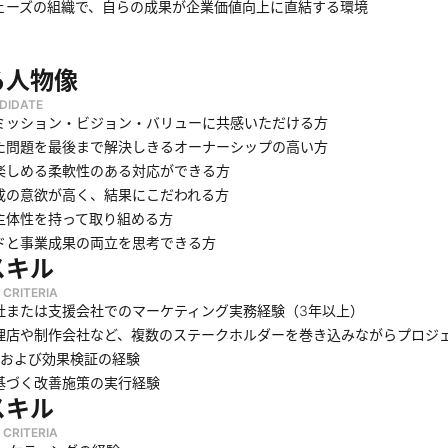
ェーズの組織で、自らの成果が企業価値向上に直結する環境
る人物像
DIDATE
ミッション・ビジョン・バリューに共感いただける方
た問題を最後まで解決しきるオーナーシップの高い方
楽しめる柔軟性のある対応ができる方
成の意欲が高く、結果にこだわれる方
主体性を持って取り組める方
ドと事業成果の両立を思考できる方
スキル
 CRITERIA
社または支援会社でのマーケティング実務経験（3年以上）
理店や制作会社など、複数のステークホルダーを巻き込みながらプロジ
設計および効果検証の経験
基づく改善施策の実行経験
スキル
 CRITERIA