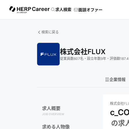
求人検索
面談オファー
検索に戻る
株式会社FLUX
従業員数
607
名
・
設立年数
9
年
・
評価額
187.4
企業情報
株式会社FLUX
株式会社FL
求人概要
c_
JOB OVERVIEW
の求
求める人物像