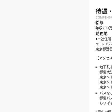
待遇
COMPENSA
給与
年収700万
勤務地
◾️本社住所
〒107-62
東京都港区
【アクセ
地下鉄
都営大
東京メ
東京メ
東京メ
バスを
都営バ
ちぃば
※屋内の