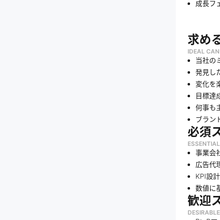
成長フ
求め
IDEAL CAN
当社の
発見し
変化を
目標達
何事も
ブラン
必須
ESSENTIAL
事業会
広告代
KPI
数値に
歓迎
DESIRABLE