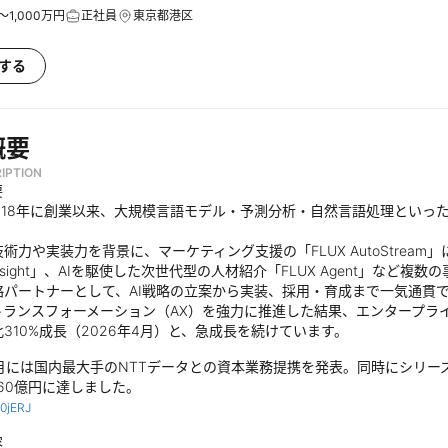
～1,000万円
正社員
東京都港区
する
概要
IPTION
要
2018年に創業以来、大規模言語モデル・予測分析・自然言語処理といっ
術力や実装力を背景に、マーケティング支援の「FLUX AutoStrea
Insight」、AIを駆使した次世代型の人材紹介「FLUX Agent」など複
略パートナーとして、AI戦略の立案から実装、採用・育成まで一気通貫
Iトランスフォーメーション（AX）を強力に推進した結果、エンタープ
310%成長（2026年4月）と、急成長を続けています。
5月には国内最大手のNTTデータとの資本業務提携を発表。同時にシリー
60億円に達しました。
/0jERJ
容