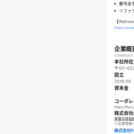
慶弔金
リファ
【Wellne
https://ww
企業概
COMPANY 
本社所在
〒107-
設立
2018-05
資本金
-
コーポレ
https://flux.
株式会社F
事業内容
組
💡企業情
株式会社F