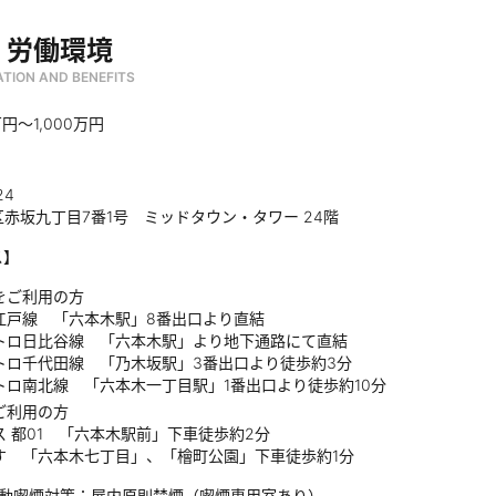
・労働環境
TION AND BENEFITS
円〜1,000万円
24
赤坂九丁目7番1号 ミッドタウン・タワー 24階
ス】
をご利用の方
江戸線 「六本木駅」8番出口より直結
トロ日比谷線 「六本木駅」より地下通路にて直結
トロ千代田線 「乃木坂駅」3番出口より徒歩約3分
トロ南北線 「六本木一丁目駅」1番出口より徒歩約10分
ご利用の方
ス 都01 「六本木駅前」下車徒歩約2分
す 「六本木七丁目」、「檜町公園」下車徒歩約1分
受動喫煙対策：屋内原則禁煙（喫煙専用室あり）