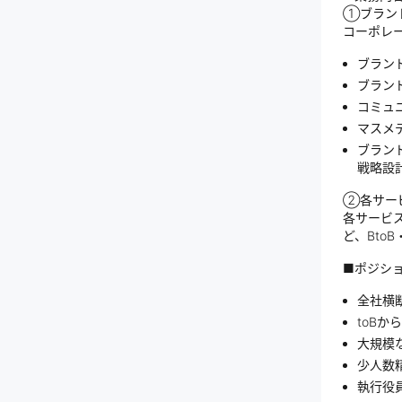
①ブラン
コーポレ
ブラン
ブラン
コミュ
マスメ
ブラン
戦略設
②各サー
各サービ
ど、Bto
■ポジショ
全社横
toBか
大規模
少人数
執行役員