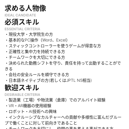
求める人物像
IDEAL CANDIDATE
必須スキル
ESSENTIAL CRITERIA
・現役大学・大学院生の方
・基本的なPC操作（Word、Excel）
・スティックコントローラーを使うゲームが得意な方
・正確性と集中力を持続できる方
・チームワークを大切にできる方
・決められた勤務シフトを守り、責任を持って出勤することがで
きる
・会社の安全ルールを順守できる方
・日本語ネイティブの方(若しくはJPTL N5相当)
歓迎スキル
DESIRABLE CRITERIA
・製造業（工場）や物流業（倉庫）でのアルバイト経験
・VR・AR機器の使用経験
・ロボット・AI技術への興味
・インクルーシブなカルチャーへの貢献や多様性に富んだグルー
プで働くことに対して前向きであること
・チームワークを大切にし、仲間の事を考える事ができる方