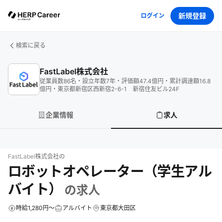
新規登録
ログイン
検索に戻る
FastLabel株式会社
従業員数
86
名
・
設立年数
7
年
・
評価額
47.4
億円
・
累計調達額
16.8
億円
・
東京都新宿区西新宿2-6-1 新宿住友ビル24F
企業情報
求人
FastLabel株式会社
の
ロボットオペレーター（学生アル
バイト）
の求人
時給1,280円～
アルバイト
東京都大田区