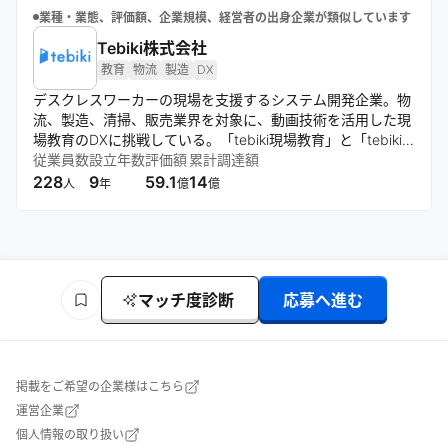
業種・業態、評価額、企業規模、経営者の出身企業が類似しています
Tebiki株式会社
教育
物流
製造
DX
デスクレスワーカーの現場を支援するシステム開発企業。物
流、製造、清掃、販売業界を対象に、動画技術を活用した現
場教育のDXに挑戦している。「tebiki現場教育」と「tebiki
現場分析」を主軸に、属人化したノウハウの技能伝承や現場
従業員数
設立年数
評価額
累計調達額
管理の効率化を実現し、人手不足解消と競争力向上を目指
228
9
59.1
14
人
年
億
億
す。
マッチ度診断
応募へ進む
掲載をご希望の企業様はこちら
運営企業
個人情報の取り扱い