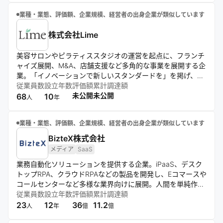
業種・業態、評価額、企業規模、経営者の出身企業が類似しています
株式会社Lime
美容サロンやピラティススタジオの運営を起点に、フランチ
ャイズ展開、M&A、店舗支援など多角的な事業を展開する企
業。「イノベーションで新しいスタンダードを」を掲げ、ブ
ランド創造を通じて美容・健康領域の進化を目指す。全国
従業員数
設立年数
評価額
累計調達額
150店舗以上を展開し、7期連続で売上を伸ばす成長を実現し
未公開
未公開
68
10
人
年
ている。
業種・業態、評価額、企業規模、経営者の出身企業が類似しています
BizteX株式会社
メディア
SaaS
業務自動化ソリューションを提供する企業。iPaaS、デスク
トップRPA、クラウドRPAなどの製品を開発し、Eコマースや
コールセンターなど多様な業界向けに展開。人間を単純作業
から解放し、生産性向上と新しいワークスタイルの実現を目
従業員数
設立年数
評価額
累計調達額
指す。パートナー企業との協業や独自メディアでの情報発信
23
12
36
11.2
人
年
億
億
も行う。