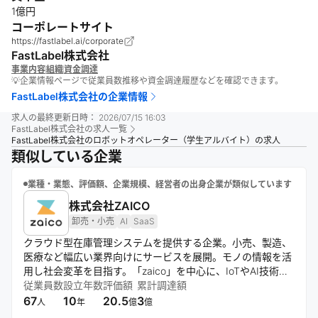
1億円
コーポレートサイト
https://fastlabel.ai/corporate
FastLabel株式会社
事業内容
組織
資金調達
💡企業情報ページで従業員数推移や資金調達履歴などを確認できます。
FastLabel株式会社
の企業情報
求人の最終更新日時：
2026/07/15 16:03
FastLabel株式会社
の求人一覧
FastLabel株式会社のロボットオペレーター（学生アルバイト）の求人
類似している企業
業種・業態、評価額、企業規模、経営者の出身企業が類似しています
株式会社ZAICO
卸売・小売
AI
SaaS
クラウド型在庫管理システムを提供する企業。小売、製造、
医療など幅広い業界向けにサービスを展開。モノの情報を活
用し社会変革を目指す。「zaico」を中心に、IoTやAI技術も
取り入れ、在庫管理の効率化と企業の生産性向上に貢献す
従業員数
設立年数
評価額
累計調達額
る。
67
10
20.5
3
人
年
億
億