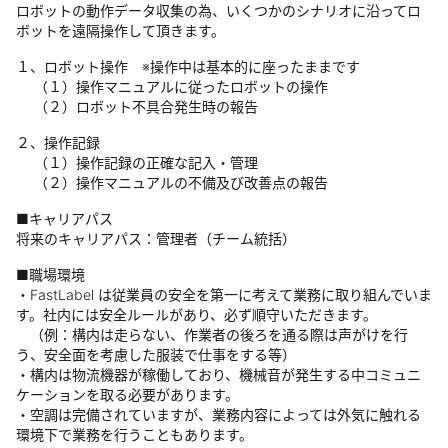
ロボットの動作データ収集の為、いくつかのシナリオに沿ってロ
ボットを遠隔操作して頂きます。
１、ロボット操作 ※操作中は基本的に座ったままです
（１）操作マニュアルに従ったロボットの操作
（２）ロボット不具合発生時の報告
２、操作記録
（１）操作記録の正確な記入・管理
（２）操作マニュアルの不備及び改善点の報告
■キャリアパス
将来のキャリアパス：管理者（チーム統括）
■職場環境
・FastLabel は従業員の安全を第一に考えて業務に取り組んでいま
す。社内には安全ルールがあり、必ず順守いただきます。
（例：構内は走らない、作業者の後ろを通る際は声がけを行
う、安全面を考慮した服装で仕事をする等）
・構内は物流機器が稼働しており、機械音が発生する中コミュニ
ケーションを取る必要があります。
・空調は完備されていますが、業務内容によっては外気に触れる
環境下で業務を行うこともあります。