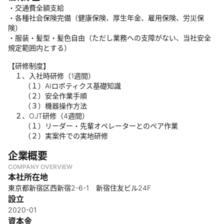
・交通費全額支給
・各種社会保険完備（健康保険、厚生年金、雇用保険、労災保
険）
・服装・髪型・髪色自由（ただし業務への支障がない、当社安全
規定範囲内とする）
【研修制度】
１、入社時研修（1週間）
（１）AIロボティクス基礎知識
（２）安全作業手順
（３）機器操作方法
２、OJT研修（4週間）
（１）リーダー・先輩オペレーターとのペア作業
（２）実案件での実地研修
企業概要
COMPANY OVERVIEW
本社所在地
東京都新宿区西新宿2-6-1 新宿住友ビル24F
設立
2020-01
資本金