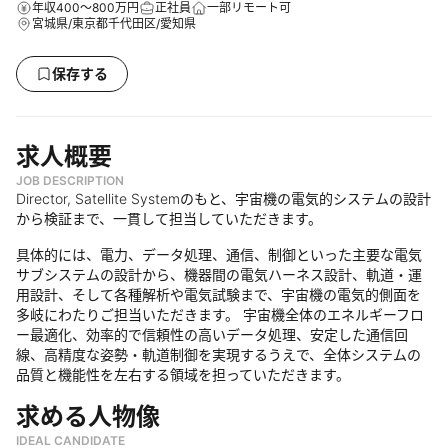
年収400～800万円
正社員
一部リモート可
宮城県/東京都千代田区/愛知県
保存する
求人概要
JOB DESCRIPTION
Director, Satellite Systemのもと、宇宙機の電気的システムの設計
から検証まで、一貫して担当していただきます。
具体的には、電力、データ処理、通信、制御といった主要な電気
サブシステムの設計から、機器間の電気ハーネス設計、軌道・運
用設計、そして各種解析や電気試験まで、宇宙機の電気的側面を
多岐にわたりご担当いただきます。 宇宙機全体のエネルギーフロ
ー最適化、効率的で信頼性の高いデータ処理、安定した通信回
線、高精度な姿勢・軌道制御を実現するうえで、全体システムの
品質と機能性を左右する領域を担っていただきます。
求める人物像
IDEAL CANDIDATE