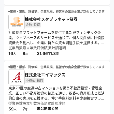
患者を救える世界の実現を目指す。
業種・業態、評価額、企業規模、経営者の出身企業が類似しています
株式会社メタプラネット証券
金融
投資
社債投資プラットフォームを提供する新興フィンテック企
業。ウェブベースのサービスを通じて、個人投資家に社債投
資機会を創出し、企業に新たな資金調達手段を提供する。少
人数私募社債を中心に、直接金融市場の活性化と国内信用市
従業員数
設立年数
評価額
累計調達額
場の発展を目指す。
16
8
31.6
11.3
人
年
億
億
業種・業態、評価額、企業規模、経営者の出身企業が類似しています
株式会社エイマックス
不動産
投資
東京23区の厳選中古マンションを扱う不動産投資・管理企
業。正しい不動産投資の普及を通じ、顧客の資産形成と経済
的自由の実現を支援する。仲介手数料無料や少額投資プラ
ン、空室保証などで初期費用を抑え、購入後のサポートも充
従業員数
設立年数
評価額
累計調達額
実。セミナーや個別相談会で顧客教育と信頼構築に注力して
未公開
未公開
59
7
人
年
いる。