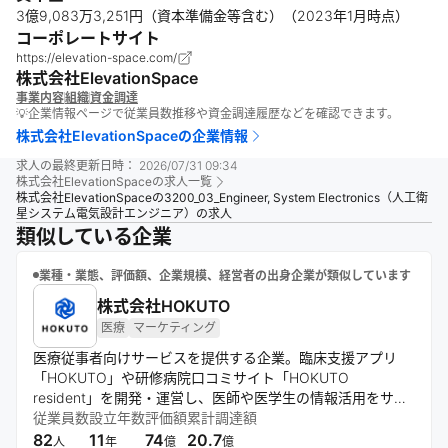
3億9,083万3,251円（資本準備金等含む）（2023年1月時点）
コーポレートサイト
https://elevation-space.com/
株式会社ElevationSpace
事業内容
組織
資金調達
💡企業情報ページで従業員数推移や資金調達履歴などを確認できます。
株式会社ElevationSpace
の企業情報
求人の最終更新日時：
2026/07/31 09:34
株式会社ElevationSpace
の求人一覧
株式会社ElevationSpaceの3200_03_Engineer, System Electronics（人工衛
星システム電気設計エンジニア）の求人
類似している企業
業種・業態、評価額、企業規模、経営者の出身企業が類似しています
株式会社HOKUTO
医療
マーケティング
医療従事者向けサービスを提供する企業。臨床支援アプリ
「HOKUTO」や研修病院口コミサイト「HOKUTO
resident」を開発・運営し、医師や医学生の情報活用をサポ
ート。製薬企業向けにデジタルマーケティング支援も展開。
従業員数
設立年数
評価額
累計調達額
医療従事者の負担軽減とアウトカム向上を通じ、より多くの
82
11
74
20.7
人
年
億
億