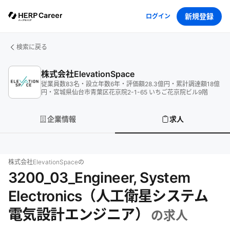
新規登録
ログイン
検索に戻る
株式会社ElevationSpace
従業員数
83
名
・
設立年数
6
年
・
評価額
28.3
億円
・
累計調達額
18
億
円
・
宮城県仙台市青葉区花京院2-1-65 いちご花京院ビル9階
企業情報
求人
株式会社ElevationSpace
の
3200_03_Engineer, System
Electronics（人工衛星システム
電気設計エンジニア）
の求人