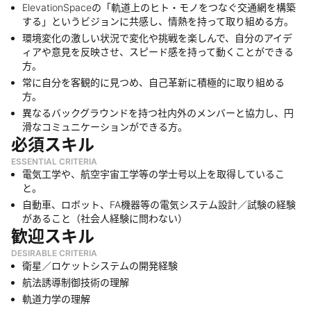
ElevationSpaceの「軌道上のヒト・モノをつなぐ交通網を構築
する」というビジョンに共感し、情熱を持って取り組める方。
環境変化の激しい状況で変化や挑戦を楽しんで、自分のアイデ
ィアや意見を反映させ、スピード感を持って動くことができる
方。
常に自分を客観的に見つめ、自己革新に積極的に取り組める
方。
異なるバックグラウンドを持つ社内外のメンバーと協力し、円
滑なコミュニケーションができる方。
必須スキル
ESSENTIAL CRITERIA
電気工学や、航空宇宙工学等の学士号以上を取得しているこ
と。
自動車、ロボット、FA機器等の電気システム設計／試験の経験
があること（社会人経験に問わない）
歓迎スキル
DESIRABLE CRITERIA
衛星／ロケットシステムの開発経験
航法誘導制御技術の理解
軌道力学の理解