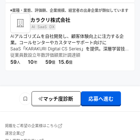
業種・業態、評価額、企業規模、経営者の出身企業が類似しています
カラクリ株式会社
AI
SaaS
DX
AIアルゴリズムを自社開発し、顧客体験向上に注力する企
業。コールセンターやカスタマーサポート向けに
SaaS「KARAKURI Digital CS Series」を提供。深層学習技術
を活用し、様々な業界のDXを支援。4つの価値基準に基づき
従業員数
設立年数
評価額
累計調達額
事業を展開する。
59
10
59
15.6
人
年
億
億
マッチ度診断
応募へ進む
掲載をご希望の企業様はこちら
運営企業