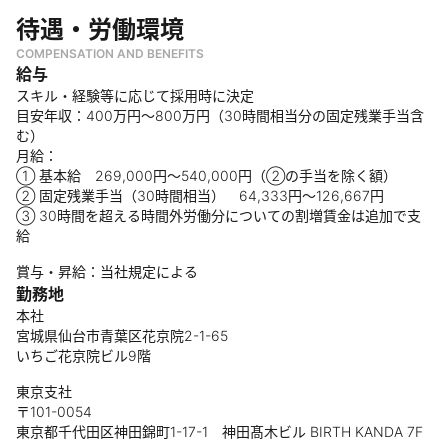
待遇・労働環境
COMPENSATION AND BENEFITS
給与
スキル・経験等に応じて採用時に決定
目安年収：400万円～800万円（30時間相当分の固定残業手当含
む）
月給：
① 基本給 269,000円〜540,000円（②の手当を除く額）
② 固定残業手当（30時間相当） 64,333円〜126,667円
③ 30時間を超える時間外労働分についての割増賃金は追加で支
給
賞与・昇給：当社規定による
勤務地
本社
宮城県仙台市青葉区花京院2-1-65
いちご花京院ビル9階
東京支社
〒101-0054
東京都千代田区神田錦町1-17-1 神田髙木ビル BIRTH KANDA 7F