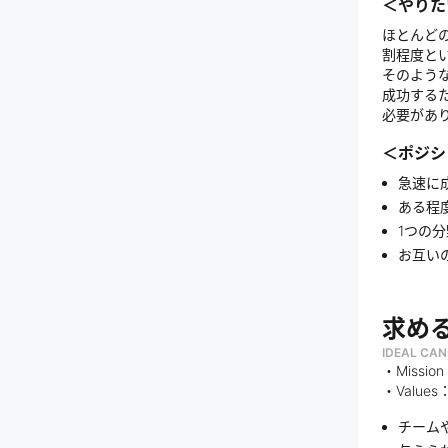
＜やりた
ほとんど
割程度と
そのような
成功する
必要があ
＜ポジシ
急速に
ある程
1つの
お互い
求め
IDEAL CAN
・Missio
・Valu
チーム