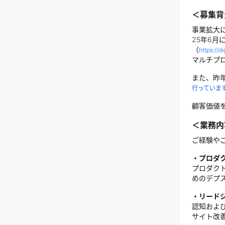
＜募集背
事業拡大
25年6月
（
https://
マルチプ
また、昨
行っていま
顧客価値
＜業務内
ご経験や
・プロダ
プロダク
めのデプ
・リード
認知およ
サイト改