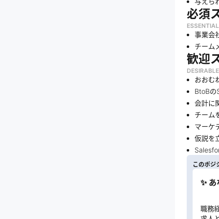
与えら
必須
ESSENTIAL
事業会
チーム
歓迎
DESIRABLE
おおむ
BtoB
会計に
チーム
マーケ
仮説を
Sales
このポジ
✨ 
職務
求人