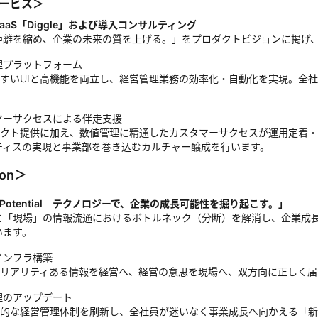
ービス＞
aaS「Diggle」および導入コンサルティング
距離を縮め、企業の未来の質を上げる。」をプロダクトビジョンに掲げ
理プラットフォーム
すいUIと高機能を両立し、経営管理業務の効率化・自動化を実現。全
。
マーサクセスによる伴走支援
クト提供に加え、数値管理に精通したカスタマーサクセスが運用定着・
ティスの実現と事業部を巻き込むカルチャー醸成を行います。
ion＞
he Potential テクノロジーで、企業の成長可能性を掘り起こす。」
と「現場」の情報流通におけるボトルネック（分断）を解消し、企業成
います。
インフラ構築
リアリティある情報を経営へ、経営の意思を現場へ、双方向に正しく届
理のアップデート
的な経営管理体制を刷新し、全社員が迷いなく事業成長へ向かえる「新