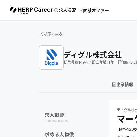
求人検索
面談オファー
検索に戻る
ディグル株式会社
従業員数
149
名
・
設立年数
11
年
・
評価額
18.2
企業情報
ディグル株式会
ディグル株
求人概要
マー
JOB OVERVIEW
【経営管理
求める人物像