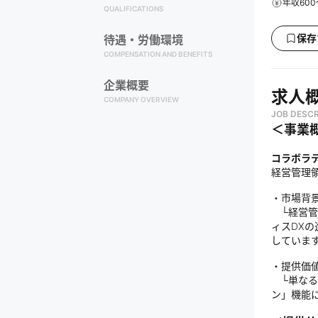
年収600
QUALIFICATIONS
保存
待遇・労働環境
COMPENSATION AND BENEFITS
企業概要
求人
COMPANY OVERVIEW
JOB DESCR
＜事業
コラボラテ
経営管理
・市場背
└経営管
ィスDX
していま
・提供価
└単なる
ン」機能