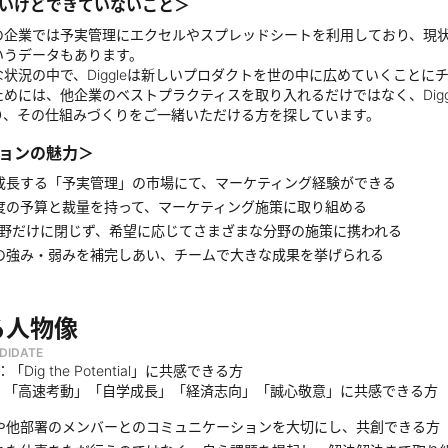
いけどできていないこと＞
の企業では予実管理にエクセルやスプレッドシートを利用しており、現状
いうデータもあります。
状況の中で、Diggleは新しいプロダクトを世の中に広めていくことに
ためには、他企業のベストプラクティスを取り入れるだけではなく、Dig
り、その仕組みづくりをご一緒いただける方を探しています。
ョンの魅力＞
成長する「予実管理」の市場にて、マーケティング経験ができる
度の予算と裁量を持って、マーケティング施策に取り組める
分野だけに閉じず、希望に応じてさまざまな分野の施策に携われる
の強み・弱みを補完しあい、チームで大きな成果を挙げられる
る人物像
DIDATE
n：「Dig the Potential」に共感できる方
es：「高速考動」「自学成長」「経済志向」「誠心敬意」に共感できる方
や他部署のメンバーとのコミュニケーションを大切にし、共創できる方