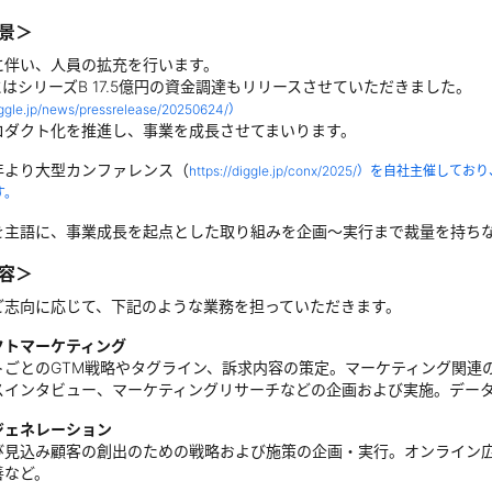
景＞
に伴い、人員の拡充を行います。
にはシリーズB 17.5億円の資金調達もリリースさせていただきました。
diggle.jp/news/pressrelease/20250624/）
ロダクト化を推進し、事業を成長させてまいります。
年より大型カンファレンス（
https://diggle.jp/conx/2025/）を
す。
を主語に、事業成長を起点とした取り組みを企画～実行まで裁量を持ち
容＞
ご志向に応じて、下記のような業務を担っていただきます。
クトマーケティング
トごとのGTM戦略やタグライン、訴求内容の策定。マーケティング関連
スインタビュー、マーケティングリサーチなどの企画および実施。デー
ジェネレーション
び見込み顧客の創出のための戦略および施策の企画・実行。オンライン広
善など。