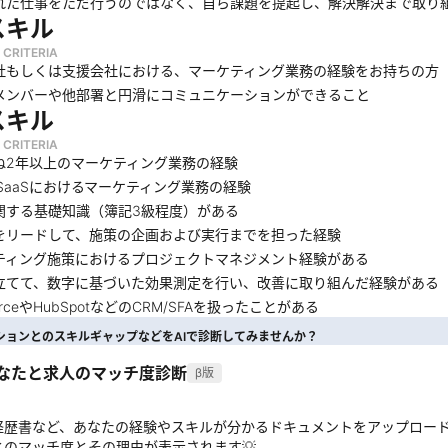
れた仕事をただ行うのではなく、自ら課題を提起し、解決解決まで取り
スキル
 CRITERIA
社もしくは支援会社における、マーケティング業務の経験をお持ちの方
メンバーや他部署と円滑にコミュニケーションができること
スキル
 CRITERIA
ね2年以上のマーケティング業務の経験
のSaaSにおけるマーケティング業務の経験
関する基礎知識（簿記3級程度）がある
をリードして、施策の企画および実行までを担った経験
ティング施策におけるプロジェクトマネジメント経験がある
立てて、数字に基づいた効果測定を行い、改善に取り組んだ経験がある
forceやHubSpotなどのCRM/SFAを扱ったことがある
ションとのスキルギャップなどをAIで診断してみませんか？
あなたと求人のマッチ度診断
β版
経歴書など、あなたの経験やスキルが分かるドキュメントをアップロー
とのマッチ度とその理由が表示されます💡