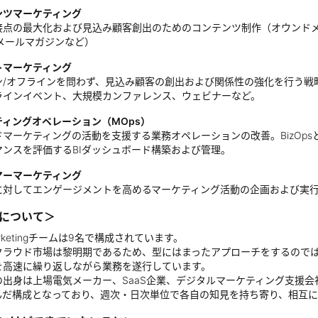
ンツマーケティング
接点の最大化および見込み顧客創出のためのコンテンツ制作（オウンドメデ
、メールマガジンなど）
トマーケティング
ン/オフラインを問わず、見込み顧客の創出および関係性の強化を行う戦
ラインイベント、大規模カンファレンス、ウェビナーなど。
ティングオペレーション（MOps）
マーケティングの活動を支援する業務オペレーションの改善。BizOps
マンスを評価するBIダッシュボード構築および管理。
マーマーケティング
に対してエンゲージメントを高めるマーケティング活動の企画および実
について＞
rketingチームは9名で構成されています。
クラウド市場は黎明期であるため、型にはまったアプローチをするので
を高速に繰り返しながら業務を遂行しています。
の出身は上場電気メーカー、SaaS企業、デジタルマーケティング支援
んだ構成となっており、週次・日次単位で各自の知見を持ち寄り、相互