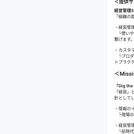
＜提供サ
経営管理S
「組織の
・経営管
└使いや
繋げます
・カスタ
└プロダ
トプラク
＜Miss
「Dig t
「経営」
針として
・情報の
└現場の
・経営管
└前時代