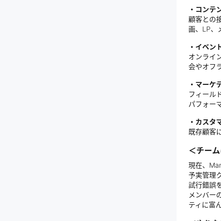
・コンテ
顧客との
画、LP
・イベン
オンライ
会やオフ
・マーケ
フィールド
パフォー
・カスタ
既存顧客
＜チーム
現在、Ma
予実管理
試行錯誤
メンバー
ティに富