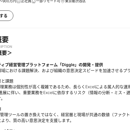
～900万円
正社員
一部リモート可
東京都渋谷区
する
概要
IPTION
概要＞
ィブ経営管理プラットフォーム「Diggle」の開発・提供
領域における課題解決、および組織の意思決定スピードを加速させるプ
景と課題
理業務は個別性が高く複雑であるため、長らくExcelによる属人的な
の進展に伴い、重要業務をExcelに依存するリスク（情報の分断・ミス
す。
値
管理ツールの置き換えではなく、経営層と現場が共通の数値（ファクト
により、質の高い意思決定を支援します。