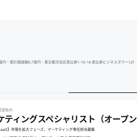
億円
・
累計調達額
6.7
億円
・
東京都渋谷区恵比寿1-19-19 恵比寿ビジネスタワー12F
社
の求人一覧
ディグル株式会社のマーケティングスペシャリスト（オープン）の
式会社
の
ケティングスペシャリスト（オープン
SaaS】市場を拡大フェーズ、マーケティング専任担当募集