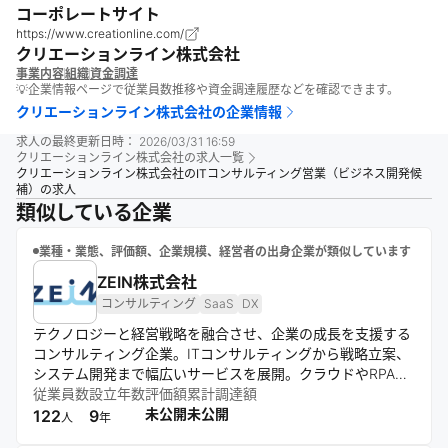
コーポレートサイト
https://www.creationline.com/
クリエーションライン株式会社
事業内容
組織
資金調達
💡企業情報ページで従業員数推移や資金調達履歴などを確認できます。
クリエーションライン株式会社
の企業情報
求人の最終更新日時：
2026/03/31 16:59
クリエーションライン株式会社
の求人一覧
クリエーションライン株式会社のITコンサルティング営業（ビジネス開発候
補）の求人
類似している企業
業種・業態、評価額、企業規模、経営者の出身企業が類似しています
ZEIN株式会社
コンサルティング
SaaS
DX
テクノロジーと経営戦略を融合させ、企業の成長を支援する
コンサルティング企業。ITコンサルティングから戦略立案、
システム開発まで幅広いサービスを展開。クラウドやRPAな
ど最新技術を活用し、業界を問わずDXや業務効率化を推
従業員数
設立年数
評価額
累計調達額
進。社会課題解決も視野に入れ、クライアントの真の成長を
未公開
未公開
122
9
人
年
実現する。