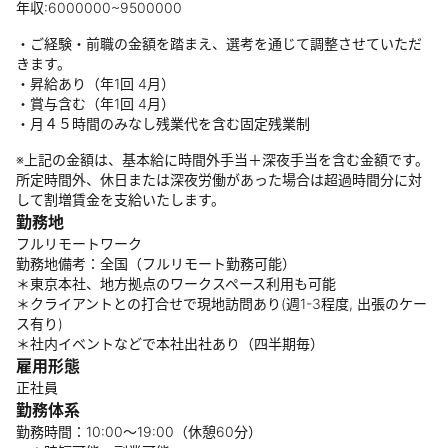
年収:6000000~9500000
・ご経験・前職の金額を踏まえ、選考を通じて調整させていただ
きます。
・昇給あり（年1回 4月）
・賞与含む（年1回 4月）
・月４５時間のみなし残業代を含む固定残業制
※上記の金額は、基本給に時間外手当＋深夜手当を含む金額です。
所定時間外、休日または深夜労働があった場合は超過時間分に対
して割増賃金を支給いたします。
勤務地
フルリモートワーク
勤務地備考：全国（フルリモート勤務可能）
＊東京本社、地方拠点のワークスペース利用も可能
＊クライアントとの打合せで現地訪問あり(週1-3程度, 出張のケー
ス有り)
＊社内イベントなどで本社出社あり（四半期毎）
雇用形態
正社員
勤務体系
勤務時間：10:00～19:00（休憩60分）