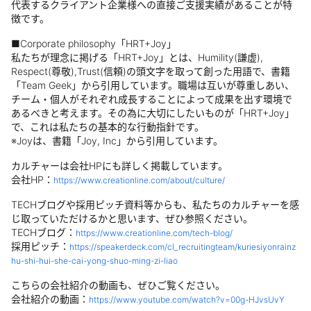
代表するクライアント企業様への直接ご支援実績があることが特
徴です。
■Corporate philosophy「HRT+Joy」
私たちが理念に掲げる「HRT+Joy」とは、Humility(謙虚),
Respect(尊敬),Trust(信頼)の頭文字を取って創った用語で、書籍
「Team Geek」から引用しています。職場は互いが尊重しあい、
チーム・個人がそれぞれ成長することによって成果を出す環境で
あるべきと考えます。その為に大切にしたいものが「HRT+Joy」
で、これは私たちの基本的な行動指針です。
※Joyは、書籍「Joy, Inc」から引用しています。
カルチャーは会社HPにも詳しく掲載しています。
会社HP：
https://www.creationline.com/about/culture/
TECHブログや採用ピッチ資料等からも、私たちのカルチャーを感
じ取っていただけるかと思います、ぜひ参照ください。
TECHブログ：
https://www.creationline.com/tech-blog/
採用ピッチ：
https://speakerdeck.com/cl_recruitingteam/kuriesiyonrainz
hu-shi-hui-she-cai-yong-shuo-ming-zi-liao
こちらの会社紹介の動画も、ぜひご覧ください。
会社紹介の動画：
https://www.youtube.com/watch?v=00g-HJvsUvY