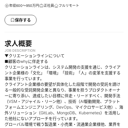
年収600～950万円
正社員
フルリモート
保存する
求人概要
JOB DESCRIPTION
▼クリエーションラインについて
■顧客のwhyに伴走する
クリエーションラインは、システム開発の支援を通じ、クライア
ント企業様の「文化」「環境」「技術」「人」の変革を支援する
事業を行っています。
クライアント企業様の要望が具体化した段階で開発の受託を請け
る一般的な受託開発企業と異なり、事業を担うプロダクトオーナ
ーに寄り添い、達成したい目標に伴走・リードすべく、開発手法
（VSM・アジャイル・リーン他）、技術（AI駆動開発、プラット
フォームエンジニアリング、DevOps、マイクロサービス他）、海
外ソリューション（GitLab、MongoDB、Kubernetes）を活用し
た他社にないアプローチを行っています。
グローバル環境で戦う製造業・小売業・流通業企業様他、業界を