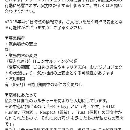
行動に影響されず、実力を評価する仕組みです。詳しくはお問い
合わせください｡
※2025年4月1日時点の情報です。ご入社いただく時点で変更とな
る可能性がございます点、ご了承ください
▼募集備考
・就業場所の変更
なし
・業務内容の変更
（雇入れ直後）ITコンサルティング営業
（変更の範囲）ご自身の適性やキャリア志向、およびプロジェク
トの状況により、双方相談の上変更となる可能性があります
・試用期間
有（6ヶ月）※試用期間中の条件の変更なし
▼応募にあたって
私たちは自社のカルチャーを何よりも大切にしています。
その中心に掲げるのは『HRT+Joy』という考えです。HRTは
Humility（謙虚）、Respect（尊敬）、Trust（信頼）の頭文字か
ら作られたもので、それにJoy(喜び)を足したものが私たちの理念
です。
またカルチャーを明文化するにあたり、書籍"Team Geek"を参考