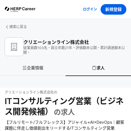
新規登録
ログイン
検索に戻る
クリエーションライン株式会社
従業員数
103
名
・
設立年数
21
年
・
評価額
未公開
・
累計調達額
未公
開
・
企業情報
求人
クリエーションライン株式会社
の
ITコンサルティング営業（ビジネ
ス開発候補）
の求人
【フルリモート/フルフレックス】アジャイル×AI×DevOps｜顧客
課題に伴走し価値創出をリードするITコンサルティング営業