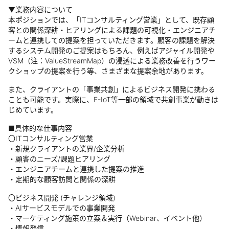
▼業務内容について
本ポジションでは、「ITコンサルティング営業」として、既存顧
客との関係深耕・ヒアリングによる課題の可視化・エンジニアチ
ームと連携しての提案を担っていただきます。顧客の課題を解決
するシステム開発のご提案はもちろん、例えばアジャイル開発や
VSM（注：ValueStreamMap）の浸透による業務改善を行うワー
クショップの提案を行う等、さまざまな提案余地があります。
また、クライアントの「事業共創」によるビジネス開発に携わる
ことも可能です。実際に、F-IoT等一部の領域で共創事業が動きは
じめています。
■具体的な仕事内容
〇ITコンサルティング営業
・新規クライアントの業界/企業分析
・顧客のニーズ/課題ヒアリング
・エンジニアチームと連携した提案の推進
・定期的な顧客訪問と関係の深耕
〇ビジネス開発 (チャレンジ領域)
・AIサービスモデルでの事業開発
・マーケティング施策の立案＆実行（Webinar、イベント他）
・情報発信