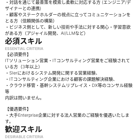
・対話を通じて最善策を模索し柔軟に対応する方 (エンジニア/デ
ザイナーとの連携)
・顧客やステークホルダーの視点に立ってコミュニケーションを
とる方（信頼関係の構築）
・ビジネス側として、新しい技術や手法に対する関心・学習意欲
がある方（アジャイル開発、AI/LLMなど）
必須スキル
ESSENTIAL CRITERIA
【必須要件】
ITソリューション営業・ITコンサルティング営業をご経験されて
いる方（3年以上）
・SIerにおけるシステム開発に関する営業経験、
・ITコンサルティング企業における顧客の課題解決経験、
・クラウド移管・基幹システムリプレイス・DX等のコンサル経験
等
内訳は問いません。
【優遇要件】
・大手Enterprise企業に対する法人営業のご経験を優遇いたしま
す。
歓迎スキル
DESIRABLE CRITERIA