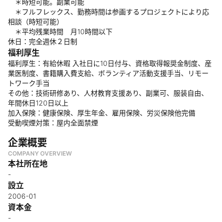
＊時短可能。副業可能
＊フルフレックス、勤務時間は参画するプロジェクトにより応
相談（時短可能）
＊平均残業時間 月10時間以下
休日：完全週休２日制
福利厚生
福利厚生：有給休暇 入社日に10日付与、資格取得報奨金制度、産
業医制度、書籍購入費支給、ボランティア活動支援手当、リモー
トワーク手当
その他：技術研修あり、人材教育支援あり、副業可、服装自由、
年間休日120日以上
加入保険：健康保険、厚生年金、雇用保険、労災保険他完備
受動喫煙対策：屋内全面禁煙
企業概要
COMPANY OVERVIEW
本社所在地
-
設立
2006-01
資本金
-