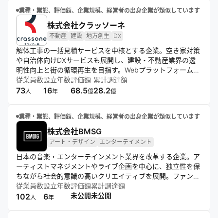
業種・業態、評価額、企業規模、経営者の出身企業が類似しています
株式会社クラッソーネ
不動産
建設
地方創生
DX
解体工事の一括見積サービスを中核とする企業。空き家対策
や自治体向けDXサービスも展開し、建設・不動産業界の透
明性向上と街の循環再生を目指す。Webプラットフォームを
活用し、厳選された工事会社ネットワークと専門スタッフに
従業員数
設立年数
評価額
累計調達額
よる顧客サポートを提供。「クラッソーネ」や「クラッソー
73
16
68.5
28.2
人
年
億
億
ネマガジン」を通じて、豊かな暮らしの実現に貢献してい
る。
業種・業態、評価額、企業規模、経営者の出身企業が類似しています
株式会社BMSG
アート・デザイン
エンターテイメント
日本の音楽・エンターテインメント業界を改革する企業。ア
ーティストマネジメントやライブ企画を中心に、独立性を保
ちながら社会的意識の高いクリエイティブを展開。ファンと
の信頼関係を重視し、多様性を尊重。常識に囚われない挑戦
従業員数
設立年数
評価額
累計調達額
精神で、質の高いコンテンツやグッズを生み出し、日本のエ
未公開
未公開
102
6
人
年
ンターテインメントを世界に発信する。