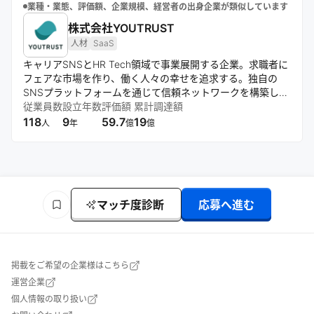
業種・業態、評価額、企業規模、経営者の出身企業が類似しています
株式会社YOUTRUST
人材
SaaS
キャリアSNSとHR Tech領域で事業展開する企業。求職者に
フェアな市場を作り、働く人々の幸せを追求する。独自の
SNSプラットフォームを通じて信頼ネットワークを構築し、
それを活用したSaaS製品「YOUTRUST」を提供。20万人超
従業員数
設立年数
評価額
累計調達額
のユーザー基盤と1,000社以上の導入実績を持つ。
118
9
59.7
19
人
年
億
億
マッチ度診断
応募へ進む
掲載をご希望の企業様はこちら
運営企業
個人情報の取り扱い