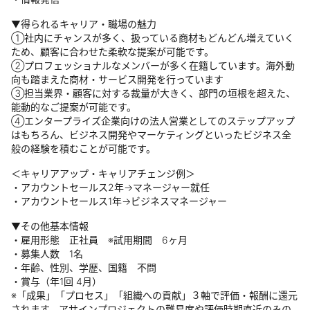
▼得られるキャリア・職場の魅力
①社内にチャンスが多く、扱っている商材もどんどん増えていく
ため、顧客に合わせた柔軟な提案が可能です。
②プロフェッショナルなメンバーが多く在籍しています。海外動
向も踏まえた商材・サービス開発を行っています
③担当業界・顧客に対する裁量が大きく、部門の垣根を超えた、
能動的なご提案が可能です。
④エンタープライズ企業向けの法人営業としてのステップアップ
はもちろん、ビジネス開発やマーケティングといったビジネス全
般の経験を積むことが可能です。
＜キャリアアップ・キャリアチェンジ例＞
・アカウントセールス2年→マネージャー就任
・アカウントセールス1年→ビジネスマネージャー
▼その他基本情報
・雇用形態 正社員 ※試用期間 6ヶ月
・募集人数 1名
・年齢、性別、学歴、国籍 不問
・賞与（年1回 4月）
※「成果」「プロセス」「組織への貢献」３軸で評価・報酬に還元
されます。アサインプロジェクトの難易度や評価時期直近のみの