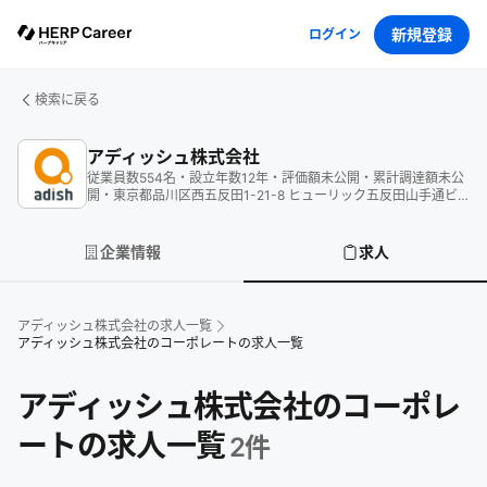
新規登録
ログイン
検索に戻る
アディッシュ株式会社
従業員数
554
名
・
設立年数
12
年
・
評価額
未公開
・
累計調達額
未公
開
・
東京都品川区西五反田1-21-8 ヒューリック五反田山手通ビ
ル6F
企業情報
求人
アディッシュ株式会社
の求人一覧
アディッシュ株式会社のコーポレートの求人一覧
アディッシュ株式会社のコーポレ
ートの求人一覧
2
件