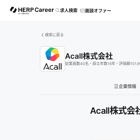
求人検索
面談オファー
検索に戻る
Acall株式会社
従業員数
40
名
・
設立年数
16
年
・
評価額
101.9
企業情報
Acall株