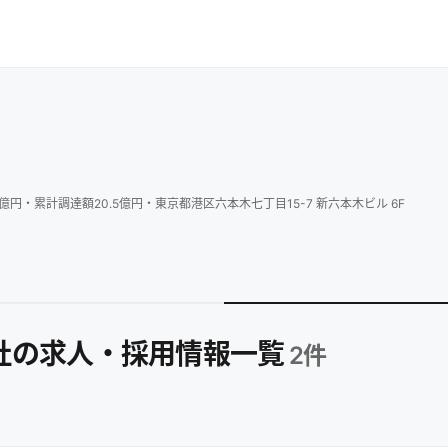
億円
・
累計調達額
20.5
億円
・
東京都港区六本木七丁目15-7 新六本木ビル 6F
式会社の求人・採用情報一覧
2
件