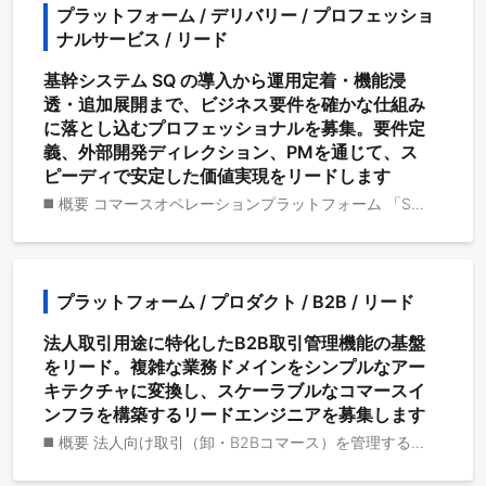
プラットフォーム / デリバリー / プロフェッショ
ナルサービス / リード
基幹システム SQ の導入から運用定着・機能浸
透・追加展開まで、ビジネス要件を確かな仕組み
に落とし込むプロフェッショナルを募集。要件定
義、外部開発ディレクション、PMを通じて、ス
ピーディで安定した価値実現をリードします
◼️ 概要 コマースオペレーションプラットフォーム 「SQ」を対象に、導入（オンボーディング）から運用定着、機能浸透（ペネトレーション）、新規プロジェクト立ち上げまでを一貫して推進します。要件定義・外部開発のディレクション・プロジェクト管理を通じて、ビジネス要件をプロダクトの価値へ変換し、安定稼働と継続的な成果最大化を実現します。 ◼️ 役割 ・ビジネス要件とSQのFit/Gapを最短で明確化し、スムーズな本番稼働を実現 ・運用設計と機能浸透により、導入効果（生産性・可視化・ガバナンス）を最大化 ・再現性のある導入・運用の型（ドキュメント／テンプレート／プロセス）を構築・改善 ◼️ 担当サービス ・SQ ◼️ 主な業務 ## 導入（オンボーディング） ・キックオフ運営、ステークホルダーマップ／RACIの整備 ・現状業務のAs-Is整理、要件定義／Fit-Gap、To-Be設計 ・設定・権限・マスタ設計、データ移行計画、テスト計画、カットオーバー計画 ・外部開発（SI／個別アドオン／連携）の要件整理・見積精査・進行管理 ・WBS／進捗・課題・リスク管理、変更管理 ## 運用支援・ペネトレーション ・稼働後の運用設計（運用手順・権限・監査観点）、ボトルネック解消 ・機能活用の拡大（ペネトレーション）：未活用モジュールの展開、ダッシュボード／レポート定着 ・エスカレーション、既知事象のナレッジ化、再発防止策の設計 ・トレーニング（管理者／現場向け）・運用フロー／ヘルプの整備 ## 新規プロジェクト立ち上げ ・追加ロールアウト／海外拠点展開／新規業務のミニ導入 ・成果目標・KPI設定、見積作成、リソース計画、フォーキャスト ## 社内外連携・品質保証 ・セールス／サポート／プロダクト／開発とのクロスファンクショナル連携 ・ベンダ・パートナーの選定・契約条件調整・納期／品質コントロール ・監査・セキュリティ／コンプライアンス観点の確認 ## 主な成果物（例） 要件定義書、基本設計メモ、WBS、テスト計画・ケース、移行計画・移行結果、教育資料、運用設計書、カットオーバー計画、稼働後レビュー、見積 ※ 選考へ進んで頂く場合のみご連絡させて頂いています。
プラットフォーム / プロダクト / B2B / リード
法人取引用途に特化したB2B取引管理機能の基盤
をリード。複雑な業務ドメインをシンプルなアー
キテクチャに変換し、スケーラブルなコマースイ
ンフラを構築するリードエンジニアを募集します
◼️ 概要 法人向け取引（卸・B2Bコマース）を管理する機能群の技術リードとして、要件定義から設計・開発・運用までをリードします。価格や在庫、取引条件、受発注フローなどの複雑なロジックを扱う領域において、スケーラブルで堅牢なアーキテクチャを設計し、チーム全体の技術水準と開発生産性を高めます。 ◼️ 役割 ・法人取引特有の複雑な要件を、汎用性のある仕組みとして実装 ・高負荷・高頻度なデータ更新に耐えるスケーラブルな取引基盤を構築 ・開発スピードと品質を両立させ、継続的に進化可能なB2Bモジュール群をリード ◼️ こういう方が活躍します ・不確実性の高い0→1環境で、仮説→実装→検証を素早く回せる ・目先の実装と将来の拡張性のちょうど良いトレードオフを取れる ・仕様変更や外部APIの制約を前提に、現実的な落としどころを設計できる ・仕組み化（テンプレ・ルール・自動化）に喜びを見いだせる ◼️ 主要業務 ## 設計・実装・レビュー ・B2B取引（卸・法人販売）機能の要件整理・設計・実装・テスト・運用 ・取引／受注／在庫／価格管理などのドメイン設計、データモデリング ・内外システム連携（ERP／在庫／決済／CRM／倉庫など）のAPI設計・実装 ・コードレビュー・品質担保・パフォーマンスチューニング ## 技術リード／アーキテクチャ設計 ・サービス全体のアーキテクチャ・テクノロジースタック選定と最適化 ・スケーラビリティ、セキュリティを考慮したB2B取引ドメインの技術基盤設計 ・開発プロセスの改善（CI/CD、Lint/Test自動化、コード標準化） ## チームマネジメント／クロスファンクショナル連携 ・プロダクトマネージャー・デザイナー・他領域エンジニアとの連携 ・開発チームのメンターリング、コードレビュー・設計レビュー ・技術課題の優先順位付け、ロードマップ策定、スプリント計画 ## 継続的改善・技術負債解消 ・技術的負債の洗い出しと解消計画の推進 ・運用改善・自動化・監視・パフォーマンス計測の仕組みづくり ・DX（Developer Experience）と保守性の向上 ◼️ 採用技術 ・バックエンド：Go (gqlgen)、Google Cloud (Cloud Run、Spanner) ・Web：React、Next.js、Remix ・アプリ：Android (Jetpack Compose + Apollo Kotlin)、iOS (SwiftUI + Apollo iOS) ・SaaS：Shopify、Clerk、Resend ・CI/CD：GitHub Actions ・サービス/ツール：GitHub、Notion、Slack、Figma ※ 選考へ進んで頂く場合のみご連絡させて頂いています。