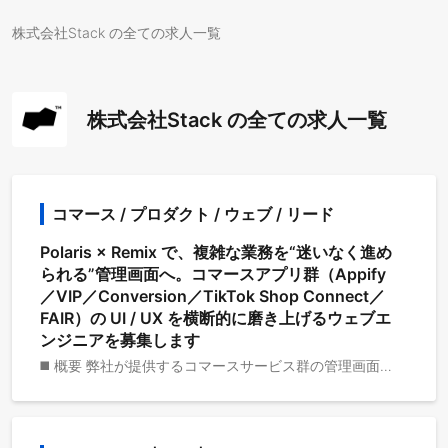
株式会社Stack の全ての求人一覧
株式会社Stack の全ての求人一覧
コマース / プロダクト / ウェブ / リード
Polaris × Remix で、複雑な業務を“迷いなく進め
られる”管理画面へ。コマースアプリ群（Appify
／VIP／Conversion／TikTok Shop Connect／
FAIR）の UI / UX を横断的に磨き上げるウェブエ
ンジニアを募集します
◼️ 概要 弊社が提供するコマースサービス群の管理画面・運用UIを、Polaris 準拠の美しく一貫した体験として設計・実装します。Remixを用いたデータ取得／アクションの設計、複雑フォームや高密度テーブルのUI最適化、アクセシビリティ・パフォーマンスの担保までを一気通貫で推進。プロダクト／デザイン／サーバーサイドと連携し、事業成長に直結するプロダクト価値を素早く届けます。 ◼️ 役割 ・複雑な業務要件を迷いのない画面フローへ翻訳し、運用生産性を最大化 ・Polaris × Remix を前提とした再利用性の高いUIコンポーネント群を整備・拡張 ・品質（アクセシビリティ／可読性／テスト）とデリバリー速度の両立 ◼️ 採用技術 ・バックエンド：Go (gqlgen)、Google Cloud (Cloud Run、Spanner) ・Web：React、Next.js、Remix ・アプリ：Android (Jetpack Compose + Apollo Kotlin)、iOS (SwiftUI + Apollo iOS) ・SaaS：Shopify、Clerk、Resend ・CI/CD：GitHub Actions ・サービス/ツール：GitHub、Notion、Slack、Figma ※ 選考へ進んで頂く場合のみご連絡させて頂いています。