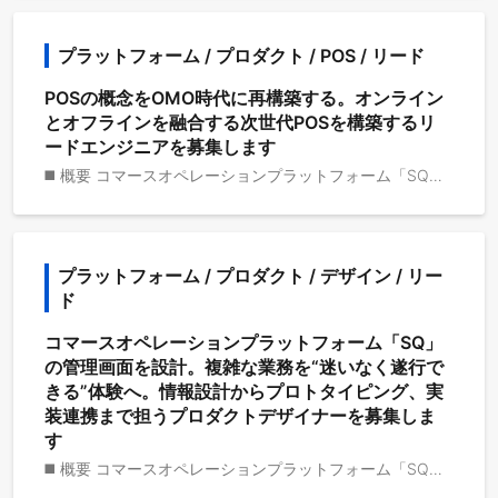
プラットフォーム / プロダクト / POS / リード
POSの概念をOMO時代に再構築する。オンライン
とオフラインを融合する次世代POSを構築するリ
ードエンジニアを募集します
◼️ 概要 コマースオペレーションプラットフォーム「SQ」に直結する標準POSシステムの開発をリードします。従来の「店舗主軸型POS」ではなく、オンラインとオフラインを統合したOMO時代の新しいアーキテクチャを設計・実装します。既存のPOSの構造的課題を再定義し、SQが目指す“オムニチャネル一元化”を実現するプロダクト開発を推進します。 ◼️ 役割 ・POSシステムのアーキテクチャ設計と開発全体のリード ・SQプラットフォームと密接に連携するAPI・データモデルの構築 ・開発チームとの技術的意思決定・レビュー・品質保証の推進 ・新しいPOSの思想をプロダクトに具現化し、業界の新しい標準を定義 ◼️ 主要業務 ・POSシステムの要件定義、設計、開発、リリース管理 ・SQプラットフォームとの連携仕様設計（API・Webhook・データモデル） ・店舗・EC間の在庫・決済・顧客情報の統合ロジック構築 ・UI/UXチーム・バックエンドチームとの協働による開発推進 ・パフォーマンス最適化、セキュリティ・スケーラビリティ設計 ・技術ドキュメント・設計資料・コードレビュー運用の標準化 ◼️ 採用技術 ・バックエンド：Go (gqlgen)、Google Cloud (Cloud Run、Spanner) ・Web：React、Next.js、Remix ・アプリ：Android (Jetpack Compose + Apollo Kotlin)、iOS (SwiftUI + Apollo iOS) ・SaaS：Shopify、Clerk、Resend ・CI/CD：GitHub Actions ・サービス/ツール：GitHub、Notion、Slack、Figma ※ 選考へ進んで頂く場合のみご連絡させて頂いています。
プラットフォーム / プロダクト / デザイン / リー
ド
コマースオペレーションプラットフォーム「SQ」
の管理画面を設計。複雑な業務を“迷いなく遂行で
きる”体験へ。情報設計からプロトタイピング、実
装連携まで担うプロダクトデザイナーを募集しま
す
◼️ 概要 コマースオペレーションプラットフォーム「SQ」の業務システム全体のUX/UIをデザインします。デザインシステムは Shopify が開発している Polaris を採用し、そのガイドラインとトークン／コンポーネントをベースに、複雑な業務を担う管理画面の情報設計・インタラクション設計・レイアウトをリードします。現場業務の理解から要件化、プロトタイピング、実装連携、リリース後の継続改善まで一気通貫で担当します。 ◼️ 役割 ・業務要件を使いやすい画面・フローに翻訳し、運用生産性・正確性を最大化 ・Polaris準拠かつ自社要件に適合するUIパターン／コンポーネントを拡張・体系化 ・デザインと実装の乖離を最小化し、継続的な品質と速度を両立 ◼️ 主要業務 ・要件理解・情報設計：業務フローの把握、ユースケース・権限・例外系の洗い出し、画面遷移／IA設計 ・UI/インタラクション設計：テーブル・フィルタ・検索・並び替え・バルク操作、フォーム設計（バリデーション・エラー表示）、状態設計（Empty／Loading／Error／Success） ・Polarisベースのデザインシステム運用：トークン整理、コンポーネント拡張、アクセシビリティ、ガイドライン整備 ・プロトタイピング／検証：Figma等でのインタラクティブ試作、ユーザビリティテスト、定量・定性の両面で改善 ・実装連携・UI品質保証：エンジニアとコンポーネントのマッピング、仕様コミュニケーション、UIレビュー・受け入れ基準の定義 ・コンテンツ設計：ラベル／ヘルプテキスト／トースト／エンプティー状態等のコピー設計 ・運用後の継続改善：利用データ分析、課題チケットの優先度付け、リリースノート更新 ※ 選考へ進んで頂く場合のみご連絡させて頂いています。