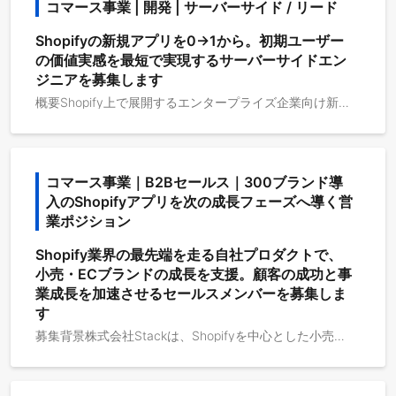
コマース事業 | 開発 | サーバーサイド / リード
Shopifyの新規アプリを0→1から。初期ユーザー
の価値実感を最短で実現するサーバーサイドエン
ジニアを募集します
概要Shopify上で展開するエンタープライズ企業向け新規アプリのサーバーサイド全般をリードします。API設計、データモデリング、Shopify連携（OAuth / Admin API / Webhooks / Billing 等）、非同期処理基盤、運用オブザーバビリティまで、0→1の設計と実装を中心に、信頼性・拡張性・セキュリティを担保したプロダクトづくりを推進します。新規事業の詳細は現時点では非公開です。選考の進行に応じて、段階的に開示します。役割初期マーチャントが最短で価値実感できるバックエンドを構築（Time to First Valueの最小化）マルチテナント前提で安全かつ拡張可能なアーキテクチャを設計Shopifyの仕様変化に追随しつつ、運用しやすい仕組み（観測・自動化・権限／監査）を整備採用技術・バックエンド：Go (gqlgen)、Google Cloud (Cloud Run、Spanner) ・Web：React、Next.js、Remix ・アプリ：Android (Jetpack Compose + Apollo Kotlin)、iOS (SwiftUI + Apollo iOS) ・SaaS：Shopify、Clerk、Resend ・CI/CD：GitHub Actions ・サービス/ツール：GitHub、Notion、Slack、Figma※ 選考へ進んで頂く場合のみご連絡させて頂いています。
コマース事業｜B2Bセールス｜300ブランド導
入のShopifyアプリを次の成長フェーズへ導く営
業ポジション
Shopify業界の最先端を走る自社プロダクトで、
小売・ECブランドの成長を支援。顧客の成功と事
業成長を加速させるセールスメンバーを募集しま
す
募集背景株式会社Stackは、Shopifyを中心とした小売・ECブランド向けに、モバイルアプリ構築サービス「Appify」や会員プログラム支援サービス「VIP」などの自社プロダクトを展開しています。すでに300以上のブランドに導入され、「Shopify Partner of the Year 2025」にて「Top Performing App Developer of the Year」を受賞するなど、Shopifyエコシステムの中でも高い評価をいただいています。一方で、コマース領域の営業体制はまだ少人数です。これまでは事業者・ブランド出身のメンバーが、顧客理解とプロダクト力を強みに事業を伸ばしてきました。今後さらに成長していくためには、B2Bセールスの経験をもとに、商談創出からクロージング、そして営業の仕組みづくりまでをリードできる方が必要です。今回募集するのは、マネジメントではなく、まずはプレイヤーとしてコマース事業の売上拡大を担うポジションです。問い合わせやパートナー紹介を起点とした商談対応に加え、代理店連携・イベント・導入事例などを活用し、継続的に商談が生まれる状態を一緒につくっていただきます。取引先ブランドの一例Stackが提供するサービスは、300以上のブランドに導入されています。TSIホールディングスが展開する「mix.tokyo」スペシャルティコーヒー専門店の「猿田彦珈琲」モンスターストライク公式EC「モンストア」有名セレクトショップ「UNION TOKYO」グローバルアウトドアブランド「ARC'TERYX」ネイルブランド「ohora」等担当プロダクトAppify - モバイルアプリVIP - 会員プログラムまずはこの2つのプロダクトのセールスを担っていただきます。今後は新たなプロダクトも加わり、複数プロダクトを組み合わせた提案へと広がっていく可能性があります。 プロダクトが増えていく環境を楽しめる方を歓迎します。月額単価は5万円〜30万円のプロダクトが中心です。主要業務既に豊富な導入実績とプロダクトの強みはあります。一方で、営業の勝ち筋や再現性あるリード獲得の仕組みは、まだこれからつくっていくフェーズです。1. 営業活動（メインの仕事）Appify・VIPは料金が固定で、煩雑な見積もりや価格交渉はほとんどありません。一方で、顧客ごとに運営上の課題は異なります。単に機能を説明するのではなく、アプリ化・会員プログラム・CRM・LTV向上といった観点から、顧客の事業成長にどう貢献できるかを整理し、導入の意思決定を後押しする提案力が求められます。インバウンドの問い合わせ対応：オンライン商談の設定 〜 導入決定までの推進代理店経由でいただいた案件のクロージング課題ヒアリング、提案・見積、条件交渉、意思決定プロセスの推進受注後、カスタマーサクセス（CS）チームへの円滑な引き継ぎ将来的には、軽度な案件について提案から導入まで一気通貫で担当いただく可能性もあります。顧客の立ち上がりを自分の手で見届ける。その面白さも、この仕事の魅力のひとつです。2. 問い合わせを増やす取り組み（進め方はお任せ）導入判断までの流れは比較的明確なため、このポジションでは**「質の高い商談をいかに増やすか」**が成果を大きく左右します。そのため、問い合わせ対応だけでなく、パートナー連携・イベント・導入事例・コンテンツなどを活用し、継続的に商談が生まれる状態をつくることも重要なミッションです。代理店・パートナーの開拓イベントの企画・開催導入事例のサイト掲載 など※ これら以外にも、新しいリード獲得チャネルの開拓は歓迎します入社後に期待すること入社〜3ヶ月プロダクト理解・顧客理解、既存商談への同席問い合わせ案件の一次対応・商談対応を開始Shopify・EC領域の基礎知識のキャッチアップ3〜6ヶ月Appify / VIP の商談を主担当として推進パートナー紹介や既存リードからの受注創出商談管理・提案資料・ナレッジ共有の改善6ヶ月以降新たなリード獲得チャネルの企画・実行代理店・パートナーとの関係構築軽度な案件については、提案から導入まで一気通貫で担当コマース事業の売上目標達成に向けた営業活動のリード