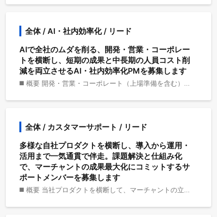
全体 / AI・社内効率化 / リード
AIで全社のムダを削る、開発・営業・コーポレー
トを横断し、短期の成果と中長期の人員コスト削
減を両立させるAI・社内効率化PMを募集します
◼️ 概要 開発・営業・コーポレート（上場準備を含む）の日々の業務を対象に、AI／自動化で業務コストを恒常的に削減するプロジェクト群を企画・推進します。課題発見からROI試算、要件定義、PoC～本番導入、定着化、運用改善までを一気通貫でリードし、スリムで効率の良い組織体制を実現します。 ◼️ 役割 ・中長期の人員コスト削減（FTE削減・採用抑制・外注最適化）の最大化 ・再現可能な自動化の型（設計原則・ガードレール・運用基準）の構築 ・短期インパクト×中長期基盤整備の両立（早い価値実感と負債最小化） ◼️ 主要業務 1) 課題発見・ポートフォリオ管理 ・全社の業務を横断したプロセス可視化／ボトルネック診断 ・価値仮説とROI試算（人件費・外注費・機会損失・リスクコスト）による優先度付け ・自動化のロードマップ／OKR策定、案件パイプライン管理 2) 企画・要件定義・設計 ・業務要件 → 自動化要件への落とし込み（例外系・権限・監査証跡を含む） ・ソリューション選定（自社開発／RPA／iPaaS／LLM活用／SaaS連携）の方針決定 ・評価設計（オフライン評価、ABテスト、人的二重化の暫定運用）と受入基準 3) デリバリー（PoC→Pilot→本番） ・スプリント運営、WBS／リスク・課題管理、関係者調整 ・データ連携・権限・監査観点を含む実装・検証のディレクション ・本番運用への移行 4) 定着化・チェンジマネジメント ・トレーニング、手順書／ヘルプ整備、運用KPIの可視化ダッシュボード ・既存業務の廃止・集約、組織設計と役割変更の伴走 ・定量・定性のフィードバックループ運用、継続改善 5) ガバナンス・セキュリティ・法務対応 ・AI利用ポリシー／プロンプトガイドライン、データ分類・最小権限・監査ログ設計 ・個人情報・機微情報の取り扱い、上場準備（内部統制／証跡）に資する統制設計 ・ベンダ／ツールのリスク評価（データ所在、SLA、出口戦略） ◼️ プロジェクト例 ・開発：PR自動要約、テストコード自動生成、インシデント初動要約 ・営業：見込み客スコアリング、メール／提案ドラフト生成、CRMの自動クレンジング・重複解消 ・コーポレート：契約・請求・経費の自動照合、稟議チェック、社内規程Q&Aボット、SOX/内部統制の証跡自動収集 ◼️ 採用技術 ・バックエンド: Go (gqlgen)、Google Cloud (Cloud Run、Spanner) ・Web: React、Next.js、Remix ・アプリ: Android (Jetpack Compose + Apollo Kotlin)、iOS (SwiftUI + Apollo iOS) ・SaaS：Shopify、Clerk、Resend ・CI / CD：GitHub Actions ・サービス/ツール：GitHub、Notion、Slack、Figma ※ 選考へ進んで頂く場合のみご連絡させて頂いています。
全体 / カスタマーサポート / リード
多様な自社プロダクトを横断し、導入から運用・
活用まで一気通貫で伴走。課題解決と仕組み化
で、マーチャントの成果最大化にコミットするサ
ポートメンバーを募集します
◼️ 概要 当社プロダクトを横断して、マーチャントの立ち上げから日々の運用、活用促進まで一気通貫で支援するポジションです。営業からの引き継ぎ後、スムーズな導入をリードし、運用で発生する課題の解決、使い方のレクチャー、ドキュメント整備までを担い、マーチャントの成果最大化にコミットします。 ◼️ 役割 ・導入の成功率を高め、価値実感までの時間を短縮する（Time to Valueの最小化） ・運用課題の早期解決と再発防止で、安定稼働と満足度を向上する ・自走できる環境（ドキュメント／ヘルプ／運用フロー）を整備し、サポートの生産性と品質を両立する ◼️ 担当サービス ・Appify（モバイルアプリ） ・VIP（会員プログラム） ・Conversion（CRM） ・TikTok Shop Connect ・FAIR ・SQ ※ 統合サポートチームとして、上記を横断して対応します。 ◼️ 主要業務 ## オンボーディング／導入支援 ・営業からの引き継ぎ、キックオフ運営、初期設定・データ連携の伴走 ・ゴール・KPIの合意、スケジュール設計、進捗管理 ## 運用課題の解決（トラブルシュート） ・事象の再現と切り分け、一次回答、エスカレーション（開発・プロダクト連携） ・再発防止策の設計、既知事象化・ナレッジ化 ## 利用レクチャー／活用促進 ・1対1トレーニング、ウェビナー／操作ガイドの実施 ・使い方のベストプラクティス提案、運用改善の提案 ## 周辺環境の改善（Enablement） ・ヘルプセンター／FAQ／SOP／マクロの整備と継続改善 ・リリースノート／既知の問題の公開、インシデント時の情報整流化 ## 社内連携・フィードバック ・セールス／CS／プロダクト／開発とのクロスファンクショナル連携 ・顧客の声（VoC）の収集・優先度付け・改善要望の提案 ※ 選考へ進んで頂く場合のみご連絡させて頂いています。