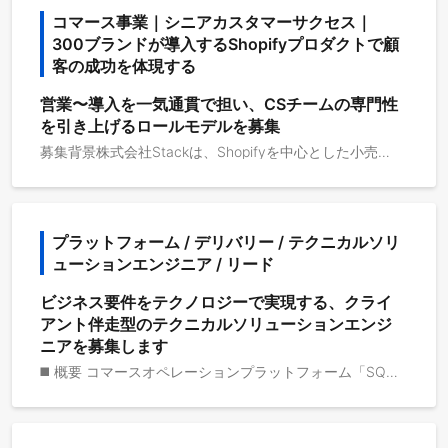
コマース事業｜シニアカスタマーサクセス｜
300ブランドが導入するShopifyプロダクトで顧
客の成功を体現する
営業〜導入を一気通貫で担い、CSチームの専門性
を引き上げるロールモデルを募集
募集背景株式会社Stackは、Shopifyを中心とした小売・ECブランド向けに、モバイルアプリ構築サービス「Appify」や会員プログラム支援サービス「VIP」などの自社プロダクトを展開しています。すでに300以上のブランドに導入され、「Shopify Partner of the Year 2025」にて「Top Performing App Developer of the Year」を受賞するなど、Shopifyエコシステムの中でも高い評価をいただいています。現在、カスタマーサクセス（CS）チームには正社員3名・業務委託数名が在籍し、導入支援を中心に、定例を通じた顧客フォローを担っています。一方で、より高度な施策提案や、営業から導入までを一気通貫で担える専門性は、これから強化していきたい領域です。今回募集するのは、その専門性を体現する存在です。自ら案件を営業〜導入まで一貫して担いながら、チーム全体の支援の質を、手本と共有を通じて引き上げていただくプレイングリードです。確立された型がまだないからこそ、あなたの経験が顧客の成果とチームの成長に直結します。 将来的には、CSチームの牽引・マネジメントを担っていただくことも期待しています。ただし着任直後からの管理職ではなく、まずはプレイヤーとして信頼と実績を積み上げていただくことを想定しています。取引先ブランドの一例Stackが提供するサービスは、300以上のブランドに導入されています。TSIホールディングスが展開する「mix.tokyo」スペシャルティコーヒー専門店の「猿田彦珈琲」モンスターストライク公式EC「モンストア」有名セレクトショップ「UNION TOKYO」グローバルアウトドアブランド「ARC'TERYX」ネイルブランド「ohora」等担当プロダクトAppify - モバイルアプリVIP - 会員プログラムこの2つのプロダクトを軸に、顧客の導入からグロースまでを支援していただきます。今後は新たなプロダクトも加わり、複数プロダクトを横断した支援・提案へと広がっていく可能性があります。プロダクトが増えていく環境を楽しめる方を歓迎します。主要業務このポジションの主役は、自ら案件を担いながら、CSチーム全体の専門性を引き上げることです。プレイヤーとしての実務と、チームのロールモデルとしての役割を兼ねます。1. 提案から導入までの一気通貫対応まずは比較的軽度な案件から始め、徐々にエンタープライズ案件へと対応範囲を広げていただきます提案から導入・立ち上げまでを一貫して担当し、その動きをチームの手本として示す顧客の立ち上がりを自分の手で見届ける、手応えのある仕事です2. 顧客のグロース支援モバイルアプリマーケティング・Webマーケティング、会員プログラム、CRM、LTV向上といった観点から、顧客の売上を伸ばす施策を提案・実行支援エンタープライズ顧客との継続的なリレーション構築、定期的な振り返りと改善提案単なる機能サポートではなく、顧客の事業成長そのものにコミットする3. アップセル・クロスセル活用状況や成果をふまえた追加提案、上位プランへのアップセル複数プロダクトを組み合わせたクロスセルによる、顧客あたりの取引拡大4. CSチームの専門性向上・基盤づくりオンボーディングフローやプレイブック、ナレッジの設計・整備定例や提案の質を、ノウハウの共有と手本を通じて引き上げるAI・SaaSツールを活用した顧客支援オペレーションの効率化将来的には、CSチームの牽引・マネジメントを担っていただくことも期待しています入社後に期待すること入社〜3ヶ月プロダクト・顧客・チームの理解、既存の導入支援への同席比較的軽度な案件から担当を開始Shopify・EC領域、各プロダクトの活用ノウハウのキャッチアップ3〜6ヶ月軽度〜中規模の案件を主担当として、提案〜導入まで一気通貫で推進マーケ・CRM・LTVの観点から、売上向上施策を提案・実行支援のノウハウをチームに共有し始める6ヶ月以降エンタープライズ案件の一気通貫対応と、顧客とのリレーション構築・深耕アップセル・クロスセルによる既存顧客の取引拡大オンボーディング設計・プレイブック整備など、チームの専門性向上をリード将来的なCSチームのマネジメントを見据えた、チーム運営への関与
プラットフォーム / デリバリー / テクニカルソリ
ューションエンジニア / リード
ビジネス要件をテクノロジーで実現する、クライ
アント伴走型のテクニカルソリューションエンジ
ニアを募集します
◼️ 概要 コマースオペレーションプラットフォーム「SQ」を導入するクライアントに対し、クライアント既存システムとのデータ連携、標準機能の改善、Admin APIを活用した拡張開発をリードします。プロダクト開発そのものではなく、SQを“使って”クライアントのビジネス要件を最適な形で実現することがミッションです。技術的観点から導入プロジェクトを支え、安定稼働と持続的な運用価値を創出します。 ◼️ 役割 ・クライアントシステムとSQを最適に接続し、安定稼働を実現 ・SQ標準機能の改善や拡張開発を通じて、要件の実現度とメンテナンス性を両立 ・技術的観点からプロジェクト全体をリードし、開発・運用プロセスの再現性を高める ◼️ 主要業務 ## 接続・データ連携設計 ・クライアント既存システム（基幹・販売・在庫等）とSQ間のデータ連携要件定義 ・API／バッチ／ETLなどの連携方式設計、データマッピング・変換ロジック設計 ・マスタデータ・取引データなどの同期／整合性確保の仕組み設計 ## 機能改善・拡張開発 ・クライアント要件を踏まえたSQ標準機能の改善要望定義、設計・実装・検証 ・SQ Admin API を活用した小型アプリ・補助ツールの設計／開発／リリース ・プロトタイプ開発・PoCの実施による技術的実現性の検証 ## プロジェクト推進・品質管理 ・実装方針・アーキテクチャ設計のレビューとガイドライン整備 ・外部開発ベンダ・社内プロダクトチームとの連携／ディレクション ・テスト・リリース・保守フェーズにおける品質保証と課題管理 ## 社内外連携・ナレッジ化 ・クライアント・プロジェクトマネージャー・プロダクト開発との技術的橋渡し ・再利用可能な連携モジュールや設定テンプレートの整備 ・開発ナレッジ／設計標準／トラブルシューティングガイドの体系化 ◼️ 採用技術 ・バックエンド：Go (gqlgen)、Google Cloud (Cloud Run、Spanner) ・Web：React、Next.js、Remix ・アプリ：Android (Jetpack Compose + Apollo Kotlin)、iOS (SwiftUI + Apollo iOS) ・SaaS：Shopify、Clerk、Resend ・CI/CD：GitHub Actions ・サービス/ツール：GitHub、Notion、Slack、Figma ※ 選考へ進んで頂く場合のみご連絡させて頂いています。