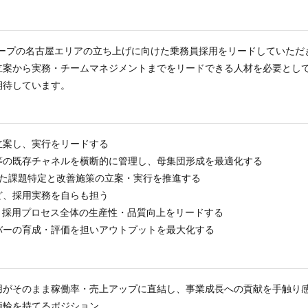
ループの名古屋エリアの立ち上げに向けた乗務員採用をリードしていただ
立案から実務・チームマネジメントまでをリードできる人材を必要とし
期待しています。
立案し、実行をリードする
等の既存チャネルを横断的に管理し、母集団形成を最適化する
いた課題特定と改善施策の立案・実行を推進する
ど、採用実務を自らも担う
、採用プロセス全体の生産性・品質向上をリードする
バーの育成・評価を担いアウトプットを最大化する
用がそのまま稼働率・売上アップに直結し、事業成長への貢献を手触り
両輪を持てるポジション