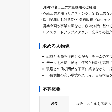
・月間50名以上の大量採用のご経験
・Web広告運用（リスティング、SNS広告
・採用業務におけるDXや業務改善プロジェク
・営業企画や事業企画など、数値分析に基づ
・IT／スタートアップ／タクシー業界での就
求める人物像
戦略と実務を往復しながら、チームのア
データを根拠に動き、仮説と検証を高速
現場との信頼関係を丁寧に築きながら、
不確実性の高い環境を楽しみ、自ら構造
応募概要
給与
経験・スキルを考慮の