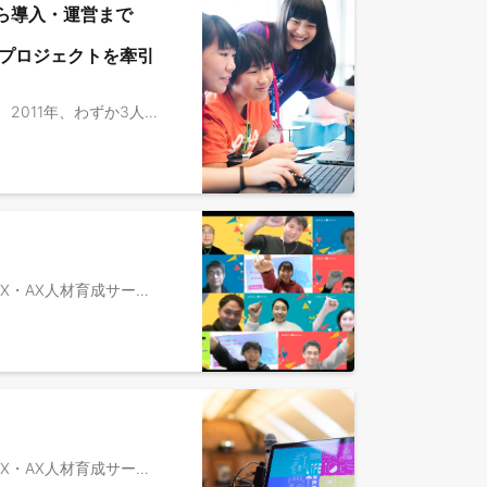
ら導入・運営まで
プロジェクトを牽引
▼ライフイズテックについて ライフイズテックは、2010年に創業したEdTechを軸とする社会変革カンパニーです。 2011年、わずか3人の参加者から始まったキャンプ事業を皮切りに、私たちは一貫したミッションと、独自の強みである「LX（Learning Experience：学習体験）」を軸に成長を続けてきました。現在では、オンライン教材や学校向け教材の提供、自治体向けのイノベーション人材育成プログラム、企業向けDX研修など、次々と事業領域を拡大しています。 コーポレートスローガン：「世界を変える力を、すべての人に。」 ミッション：「中高生ひとり一人の可能性を、一人でも多く、最大限伸ばす」 ▼事業開発事業部について 2019年、新学習指導要領に対応した学校向けオンラインプログラミング教材「ライフイズテック レッスン」をリリースしました。現在、本教材は全国600以上の自治体、約4,400校の公立・私立学校、約135万人のユーザーに利用される教育インフラへと成長しています。 私たちは単なる「教材の提供」に留まりません。学校教育でのデジタル学習環境の提供に加え、課外活動としてより深く実践的な「デジタル×課題解決体験」を届ける「自治体向けイノベーション人材育成プログラム」を全国で展開し始めています。 教育を起点に解決すべき、そして解決できる社会課題は山積しています。それらを単に既存事業の枠組みで捉えるのではなく、一つひとつの課題を「新しい事業」として生み出し、継続的に解決していく。その強い決意を込めて、私たちは自らを「事業開発事業部」と名付けています。 ▼業務内容 全国の自治体に向けて、「自治体向けイノベーション人材育成プログラム」の企画提案〜導入推進をリードしていただきます。 【具体的には】 ・自治体（都道府県／市区町村）のDX・デジタル人材育成政策に沿った、人材育成プログラムの企画 / 提案 ・人材プログラム提供に向けた工程設計 / 管理、各ステークホルダー調整等によるプロジェクト推進 ・イベント、ワークショッププログラムの現場責任者として企画や運営準備 ・中高生〜大人までのイベント参加者に直接ITスキルを教える大学生スタッフのマネジメント ・顧客満足度向上に向けた企画立案・実行 ▼ポジションの魅力 ・「中高生の未来を作っていく」、「新たな公教育やデジタルイノベーター育成の仕組みを作っていく」という手触り感を感じながら仕事ができます ・教育変革の社会的ニーズが高まる中で、大きな変化の中でも、自ら事業をリードしていける環境で働くことができます ・未だ世の中にない事業をスピード感をもって構想し具現化できます ・「教育を通じた社会貢献」という共通ゴールのもと、経営方針に納得感をもって取り組めます ▼社員インタビュー / 事業記事 ・学習格差を埋め、デジタルイノベーション人材を育てる——ライフイズテック https://www.ntt.com/lp/koel/semipublic-interviews/life-is-tech/ ・産官学を巻き込んで既存の枠組みを再構築する。ライフイズテックだからこそ味わえる事業開発の醍醐味とは https://www.wantedly.com/companies/lifeistech/post_articles/959196 ・山梨県DX人材育成エコシステム創出事業 https://dxecosystem-yamanashi.jp/ ・場所を越える教育革命を。デジタル教育が拓く地方創生の未来｜【ライフイズテックJAMレポート】 https://note.com/lifeistech/n/n68a698cf4e06 ・次世代教育への想いが集結【ライフイズテックの取り組みと成果、そして未来へのビジョン】 https://note.com/lifeistech/n/nb054b088c14a
2021年に立ち上がったDX・AX事業部は、今まで中高生向けのデジタル教育で培ったノウハウを活かして、法人向けDX・AX人材育成サービスの提供を開始した急成長中の新規事業です。 "新・デジタルネイティブ世代"が、大手企業の役員にリバースメンタリングを行う意識変革プログラムや、数百人同時にインタラクティブな学習を提供するワークショップなど、ユニークな手法で企業のDX・AX組織変革、業務変革を支援しています。 【事業立ち上げの背景】 高校時代から「情報 I 」を学び、デジタルスキルを標準装備する"新・デジタルネイティブ世代"が、高卒は2025年に、大卒は2029年に、社会に参画します。 しかし、日本では大手企業であっても、依然アナログ業務や非効率な業務オペレーションが課題となっている企業が少なくありません。 彼らが、入社したい、活躍したいと思える社会の受け皿を作るために、「世界を変える力を、すべての人に。」を実現するためにDX・AX事業部を立ち上げました。 【お任せしたいこと】 受講者に対するファシリテート、顧客満足度向上に向けた研修プログラムの調整や、顧客との学習コンテンツ設計面での折衝などをお任せします。 具体的には ①研修当日のファシリテーション / 進行 ②顧客課題に基づいた研修スライドのチューニング ・顧客の期待値や受講者の属性などに基づき、研修の文脈を最適化する ③研修プログラムのカスタマイズ / 学習コンテンツの調整 ・インプット内容、ワーク・スライド設計などの「学習体験」を、顧客の課題に合わせて制作、提案、調整する ※入社後イメージ： ・まずは1-2日間の研修の納品業務をご担当いただく →徐々にプログラムカスタマイズ、長期伴走型のプロジェクト参加など幅広い業務に携わっていただきます。 【プロダクト】 デジタルに苦手意識がある多くの社会人・組織に対して、これからの時代に必要なマインドやスキルセットの習得を目的としたワークショップ（主力商品は以下3つのシリーズ） ・AIレディネス研修 ・DXレディネス研修 ※紹介動画：https://youtu.be/2Y4Ywxt77Zo ・シチズンデベロップメント（市民開発）研修 など 【顧客先・導入企業】 大手企業を中心に、行政や地方の優良企業など幅広い規模・業界の顧客が150社以上。 DX・AX推進部、人事部の方が商談相手となります。 ※導入企業例 サントリーホールディングス、ソニーグループ、NEC、村田製作所、博報堂DYホールディングス、山梨県 等 【ヒト・組織の魅力】 ・2021年に立ち上がった組織も、現在では約50名まで拡大し、今後も事業拡大とともに、組織も拡大。新規事業立ち上げフェーズと、スケールしていく瞬間を実感できます。 ・商品開発、マーケティング、セールス、研修ファシリテーター、事業企画など、ほとんどの機能が事業部内にあるため、専門性を追求することも、複数の職種にキャリアの幅を広げていくことも可能です。 ※社員のキャリア事例 ・セールス（1年） →セールスマネージャー ・研修ファシリテーター（半年経験）→研修ファシリテーター兼商品開発 ・研修ディレクター（1年経験）→事業企画 など ※社員インタビュー ・転職の満足度は300％。成長実感と貢献実感、どちらも得られる環境がある。 https://directscout.recruit.co.jp/contents/article/26976/ ・人が変われば組織も変わり、社会も大きく変わる。DX・AX事業のエバンジェリストが描く“その先の未来” https://www.wantedly.com/companies/lifeistech/post_articles/972321 ・「納品」の枠を超えた価値提供。“関わる人すべてを笑顔にする”CXグループの仕事哲学 https://www.wantedly.com/companies/lifeistech/post_articles/1002666
2021年に立ち上がったDX・AX事業部は、今まで中高生向けのデジタル教育で培ったノウハウを活かして、法人向けDX・AX人材育成サービスの提供を開始した急成長中の新規事業です。 "新・デジタルネイティブ世代"が、大手企業の役員にリバースメンタリングを行う意識変革プログラムや、数百人同時にインタラクティブな学習を提供するワークショップなど、ユニークな手法で企業のDX・AX組織変革、業務変革を支援しています。 【事業立ち上げの背景】 高校時代から「情報 I 」を学び、デジタルスキルを標準装備する"新・デジタルネイティブ世代"が、高卒は2025年に、大卒は2029年に、社会に参画します。 しかし、日本では大手企業であっても、依然アナログ業務や非効率な業務オペレーションが課題となっている企業が少なくありません。 彼らが、入社したい、活躍したいと思える社会の受け皿を作るために、「世界を変える力を、すべての人に。」を実現するためにDX・AX事業部を立ち上げました。 【お任せしたいこと】 研修納品時のオペレーション設計、顧客満足度向上に向けた企画立案・実行、インフラ運用、顧客との運営面での折衝などをお任せします。 具体的には ①研修納品業務、ディレクション 研修運営/遂行の責任者として、 ・顧客や社内協働者と連携しながら実施に必要な資料の作成、備品の準備・手配 ・講師・メンター・顧客などと連携し、受講者の様子を観察しながら、当日の運営責任者として滞りなく研修を遂行する ②インフラ運用 ・研修実施時に利用する各種デジタルツールの設計、作成、チェック、運用（業務改善、マニュアル整備、派遣社員への指示だし 等） ・オンラインスタジオ設備のメンテナンス ③メンターマネジメント ・社員が務めるメイン講師と共に研修をサポートする大学生メンターのアサイン、事前インプット、育成観点での研修前後のフォロー ※入社後イメージ： ・まずは1-2日間の研修の納品業務をご担当いただく →徐々に業務改善、メンターマネジメント、長期伴走型のプロジェクトマネジメントなど、幅広い業務に携わっていただきます。 【プロダクト】 デジタルに苦手意識がある多くの社会人・組織に対して、これからの時代に必要なマインドやスキルセットの習得を目的としたワークショップ（主力商品は以下3つのシリーズ） ・AIレディネス研修 ・DXレディネス研修 ※紹介動画：https://youtu.be/2Y4Ywxt77Zo ・シチズンデベロップメント（市民開発）研修 など 【顧客先・導入企業】 大手企業を中心に、行政や地方の優良企業など幅広い規模・業界の顧客が150社以上。 DX・AX推進部、人事部の方が商談相手となります。 ※導入企業例 サントリーホールディングス、ソニーグループ、NEC、村田製作所、博報堂DYホールディングス、山梨県 等 【ヒト・組織の魅力】 ・2021年に立ち上がった組織も、現在では約50名まで拡大し、今後も事業拡大とともに、組織も拡大。新規事業立ち上げフェーズと、スケールしていく瞬間を実感できます。 ・商品開発、マーケティング、セールス、研修ファシリテーター、事業企画など、ほとんどの機能が事業部内にあるため、専門性を追求することも、複数の職種にキャリアの幅を広げていくことも可能です。 ※社員のキャリア事例 ・セールス（1年） →セールスマネージャー ・研修ファシリテーター（半年経験）→研修ファシリテーター兼商品開発 ・研修ディレクター（1年経験）→事業企画 など ※社員インタビュー ・転職の満足度は300％。成長実感と貢献実感、どちらも得られる環境がある。 https://directscout.recruit.co.jp/contents/article/26976/ ・人が変われば組織も変わり、社会も大きく変わる。DX・AX事業のエバンジェリストが描く“その先の未来” https://www.wantedly.com/companies/lifeistech/post_articles/972321 ・「納品」の枠を超えた価値提供。“関わる人すべてを笑顔にする”CXグループの仕事哲学 https://www.wantedly.com/companies/lifeistech/post_articles/1002666