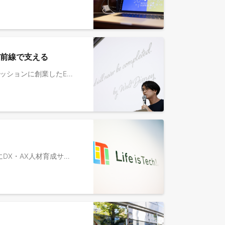
最前線で支える
▼私たちについて ライフイズテックは、2010年に「中高生ひとり一人の可能性を一人でも多く、最大限伸ばす」をミッションに創業したEdTech企業です。 中学・高校生向けIT・プログラミング教育サービス「Life is Tech !（ライフイズテック）」からスタートし、延べ5.9万人以上が参加する国内最大規模のITキャンプ・スクールとなりました。 2019年には、新学習指導要領に対応した学校向けオンラインプログラミング教材「ライフイズテック レッスン」の提供を開始し、全国の600以上の自治体、約4,400校の公立・私立学校、約135万人にご利用いただいています。 また、学校教育でのデジタル学習環境提供に加えて、課外でより深く実践的な「デジタル × 課題解決体験」をお届けする「自治体向けイノベーション人材育成プログラム」を全国の自治体に展開中。2021年にはDX事業部を立ち上げ、大手企業を中心に150社以上にDX人材育成サービスを提供しています。複数の事業が立ち上がり、それぞれが成長するなかで、ライフイズテックは今まさに第二創業期を迎えています。100年に1度と言われる教育変革に、ぜひ一緒にチャレンジしませんか。▼業務概要 ライフイズテックの中高生向けキャンプ・スクールの現場を支えているのが、全国の大学生メンターたちです。 本ポジションでは、その大学生メンターの採用から研修運営、現場デビューまでを一気通貫で牽引するリーダーを募集します。 また、大学生向けの新規プロジェクトも発足しており、新しいプロジェクトの企画・納品・運営業務もお任せします。 メンター育成の枠にとどまらず、大学や企業と連携した新しい教育プログラムの推進やチームマネジメントまで幅広く裁量を持てるポジションです。 ※なお、メンター育成業務と新規プロジェクトの業務割合は、時期によって前後します。【具体的には】 ＜大学生メンターの採用・研修運営＞ 採用・選考活動：母集団形成から説明会の運営、選考活動（書類選考・面接）の実行・統括 研修運営：研修実施に向けた各種準備、および現場でのリアルタイムな即断・即対応による参加者のサポート 仕組み化・データ管理：メンターデータベースの整理、既存オペレーションの実行と構造化・仕組み化の推進 現場改善：現場で気づいた課題の改善策立案、実行＜新規プロジェクトの企画・納品・運営業務＞ プログラム運営：企業や大学等と連携した、大学生向け共創プログラムの納品・運営業務 関係構築・折衝：大学関係者（教職員等）や提携先企業との良好なリレーション構築・折衝業務▼ポジションの魅力 ◇採用から研修、現場デビューまで一気通貫で伴走できる希少なポジション 「採用だけ」「研修だけ」と分業されがちな領域を、一連の業務として通しで経験できます。大学生メンター候補者たちの成長プロセスに、最も近い距離で寄り添えます。 ◇EdTech国内最大規模の人材ファネルを設計する手応え 延べ5.9万人以上が参加する国内最大規模のITキャンプ・スクールを、現場で支えるメンター人材のパイプラインを担います。施策ひとつで母集団の質・量が変わる、影響範囲の大きいポジションです。 ◇大学教育のあり方を変革する、社会的意義の大きい挑戦 学業とキャリアの分断を接続するような、新しい共創プログラムを形にする最前線に立てます。 ◇「現場感」と「仕組み化」「折衝力」を同時に磨ける 現場での即断即決やオペレーション構築力に加え、大学や企業との折衝力、さらにはリーダーとしてのマネジメントスキルなど、マルチな能力を高いレベルで磨くことができます。
⚫︎募集背景 2021年に立ち上がったDX・AX事業部は、中高生向けデジタル教育で培ったノウハウを活かし、法人向けにDX・AX人材育成サービスを提供する急成長事業です。 高校で「情報I」を学び、デジタルスキルを標準装備する“新・デジタルネイティブ世代”が、高卒は2025年に、大卒は2029年に社会へ参画します。 しかし、大企業でさえアナログ業務や非効率オペレーションが根強く残り、彼らの力を十分に活かせない環境が少なくありません。 私たちは、そんな新世代が「入社したい」「活躍したい」と思える企業や社会をつくるため、このDX・AX事業を立ち上げました。 さらなる顧客・社会へのインパクトをもたらすため、今後日本を代表するエンタープライズ企業を相手に、長期的かつ戦略的なロードマップを共に描き、組織変革に伴走していく必要があります。 そこで、今回はこの成長をさらに加速させるため、契約後のお客様のDX推進に伴走する、「DX推進コンサルタント（マネージャー候補）」を募集します。 ⚫︎業務概要 【ミッション】 契約されたDX・AX人材育成研修を成功させることで、お客様の現場における課題解決に貢献することがミッションです。 研修の成功体験を起点に、次の打ち手を提案し、顧客のDX・AX推進をより深く支援していきます。 【主な業務内容】 まずはコンサルタントとして、以下の業務でご活躍いただきます。 ①研修プログラムの企画・進行管理 研修納品チームと連携し、顧客の現場課題に合わせた研修内容を企画します。 ご自身で研修を実施いただくこともあります。 ②関係者との連携促進 DX・AX推進部門や研修に参加される現場部門、人事部など、関係者との対話を重ねます。 現場の声を次に繋げ、円滑なプロジェクト進行を支援します。 ③現場起点での追加提案 研修の成果や受講者の声、お客様との対話から新たな課題を発見し、次の研修プログラムや対象部門の拡大を提案します。 現場の成功体験を、部署や組織全体の成功へと繋げていきます。 ※実績を積んでいただいた後、将来的にはマネージャーとして、以下の業務をお任せします。 ・チームのKPI（リピート受注額、重要人物との接点数など）達成に向けた戦術の立案と実行管理 ・チームメンバーの採用、育成 ・セールスチームと円滑に顧客情報を連携し、一貫した顧客体験を創出する仕組みの構築 ⚫︎プロダクト 独自のメソッドで開発したワークショップ（DXレディネス研修、AIレディネス研修など）を中心に、組織変革までの伴走や、大企業の役員に対するリバースメンタリングなどの新規ソリューションも含め、ユニークな手法で組織変革・業務変革を支援しています。 ⚫︎顧客先・導入企業 大手企業を中心に、幅広い規模・業界の顧客が150社以上。主にDX・AX推進部、人事部の方が商談相手となります。 ※導入企業例： サントリーホールディングス、ソニーグループ、NEC、村田製作所、博報堂DYホールディングス等 ⚫︎ヒト・組織の魅力 ・2021年に立ち上がった急成長中の新規事業で、現在は約50名の組織に。 新規事業立ち上げフェーズと、スケールしていく瞬間を実感できます。 ・商品開発、マーケティング、セールス、研修ファシリテーター、事業企画など、専門性を追求することも、複数の職種にキャリアの幅を広げていくことも可能です。 ※社員のキャリア事例： ・セールス（1年） →セールスマネージャー ・研修ファシリテーター（半年経験）→研修ファシリテーター兼商品開発 ・研修ディレクター（1年経験）→事業企画 など ※社員インタビュー ・転職の満足度は300％。成長実感と貢献実感、どちらも得られる環境がある。 https://directscout.recruit.co.jp/contents/article/26976/ ・人が変われば組織も変わり、社会も大きく変わる。DX・AX事業のエバンジェリストが描く“その先の未来” https://www.wantedly.com/companies/lifeistech/post_articles/972321 ・「納品」の枠を超えた価値提供。“関わる人すべてを笑顔にする”CXグループの仕事哲学 https://www.wantedly.com/companies/lifeistech/post_articles/1002666