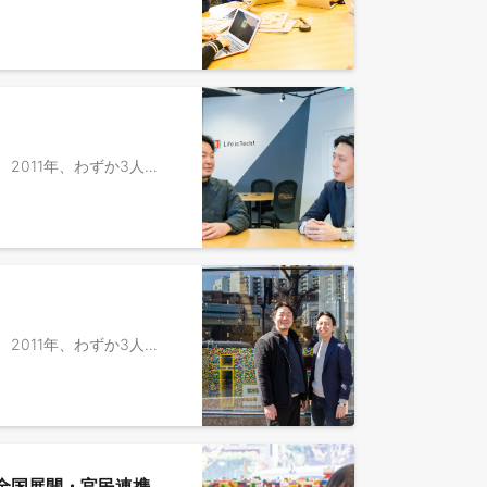
▼ライフイズテックについて ライフイズテックは、2010年に創業したEdTechを軸とする社会変革カンパニーです。 2011年、わずか3人の参加者から始まったキャンプ事業を皮切りに、私たちは一貫したミッションと、独自の強みである「LX（Learning Experience：学習体験）」を軸に成長を続けてきました。現在では、オンライン教材や学校向け教材の提供、自治体向けのイノベーション人材育成プログラム、企業向けDX研修など、次々と事業領域を拡大しています。 コーポレートスローガン：「世界を変える力を、すべての人に。」 ミッション：「中高生ひとり一人の可能性を、一人でも多く、最大限伸ばす」 ▼事業開発事業部について 2019年、新学習指導要領に対応した学校向けオンラインプログラミング教材「ライフイズテック レッスン」をリリースしました。現在、本教材は全国600以上の自治体、約4,400校の公立・私立学校、約135万人のユーザーに利用される教育インフラへと成長しています。 私たちは単なる「教材の提供」に留まりません。学校教育でのデジタル学習環境の提供に加え、課外活動としてより深く実践的な「デジタル×課題解決体験」を届ける「自治体向けイノベーション人材育成プログラム」を全国で展開し始めています。 教育を起点に解決すべき、そして解決できる社会課題は山積しています。それらを単に既存事業の枠組みで捉えるのではなく、一つひとつの課題を「新しい事業」として生み出し、継続的に解決していく。その強い決意を込めて、私たちは自らを「事業開発事業部」と名付けています。 ▼業務内容 現在、日本の教育現場は歴史的な転換期にあります。 高校での「情報Ⅰ」必履修化に加え、2025年度からは大学入学共通テストでの科目新設が決定しています。さらに、2030年度（令和12年度）から全面実施予定の次期学習指導要領改訂においては、情報教育がAI時代に対応する“新しい基礎力”として抜本的に強化される方針が示されています。 文部科学省が小学校から高校までの一貫した情報活用能力の向上を目指す中、当社のプログラムへの需要は全国の自治体・学校で飛躍的に高まっており、今後さらなる事業拡大が見込まれています。 この変化の激しいフェーズにおいて、特定の領域に閉じず、次世代の公教育のあり方を再定義し、事業戦略の立案から組織マネジメントまでを牽引するリーダーを募集します。 【具体的な業務内容】 ・各教育段階における課題を捉え、最適なソリューション（教材・研修・イベント等）を組み合わせた事業戦略の立案 ・自治体の首長や教育長、パートナー企業の経営層など、地域の意思決定者と深く対話し、数年単位の「地域変革プロジェクト」の合意を形成 ・プロジェクトの進展や市場環境の変化に合わせた柔軟なチームを組成・再編 ・個別の成功事例を構造化し、他地域や他領域でも再現可能な組織・プロセス構築 ・多様なプロフェッショナルメンバーを束ね、個々のスキルの最大化 ▼ポジションの魅力 ・「教育を通じた社会貢献」という共通ゴールのもと、経営方針に納得感をもって取り組むことができます ・教育変革の社会的ニーズが高まる中で、大きな変化の中でも、自ら事業をリードしていける環境で働くことができます ・組織が拡大・変化する過程にあるため、決まった枠組みの中で動くのではなく、自ら組織のあり方を創り出す面白さがあります ・「中高生の未来を作っていく」、「新たな公教育やデジタルイノベーター育成の仕組みを作っていく」という手触り感を感じながら仕事ができます ▼社員インタビュー / 事業記事 ・学習格差を埋め、デジタルイノベーション人材を育てる——ライフイズテック https://www.ntt.com/lp/koel/semipublic-interviews/life-is-tech/ ・産官学を巻き込んで既存の枠組みを再構築する。ライフイズテックだからこそ味わえる事業開発の醍醐味とは https://www.wantedly.com/companies/lifeistech/post_articles/959196 ・山梨県DX人材育成エコシステム創出事業 https://dxecosystem-yamanashi.jp/ ・場所を越える教育革命を。デジタル教育が拓く地方創生の未来｜【ライフイズテックJAMレポート】 https://note.com/lifeistech/n/n68a698cf4e06 ・次世代教育への想いが集結【ライフイズテックの取り組みと成果、そして未来へのビジョン】 https://note.com/lifeistech/n/nb054b088c14a
▼ライフイズテックについて ライフイズテックは、2010年に創業したEdTechを軸とする社会変革カンパニーです。 2011年、わずか3人の参加者から始まったキャンプ事業を皮切りに、私たちは一貫したミッションと、独自の強みである「LX（Learning Experience：学習体験）」を軸に成長を続けてきました。現在では、オンライン教材や学校向け教材の提供、自治体向けのイノベーション人材育成プログラム、企業向けDX研修など、次々と事業領域を拡大しています。 コーポレートスローガン：「世界を変える力を、すべての人に。」 ミッション：「中高生ひとり一人の可能性を、一人でも多く、最大限伸ばす」 ▼事業開発事業部について 2019年、新学習指導要領に対応した学校向けオンラインプログラミング教材「ライフイズテック レッスン」をリリースしました。現在、本教材は全国600以上の自治体、約4,400校の公立・私立学校、約135万人のユーザーに利用される教育インフラへと成長しています。 私たちは単なる「教材の提供」に留まりません。学校教育でのデジタル学習環境の提供に加え、課外活動としてより深く実践的な「デジタル×課題解決体験」を届ける「自治体向けイノベーション人材育成プログラム」を全国で展開し始めています。 教育を起点に解決すべき、そして解決できる社会課題は山積しています。それらを単に既存事業の枠組みで捉えるのではなく、一つひとつの課題を「新しい事業」として生み出し、継続的に解決していく。その強い決意を込めて、私たちは自らを「事業開発事業部」と名付けています。 ▼業務内容 Edtechを軸に、国、行政、企業、学校を巻き込んだ新規事業開発をお任せします。 私たちのチームは、元官僚、コンサルタント、起業家、事業会社で圧倒的な成果を出してきた者など、多様なバックグラウンドを持つ仲間が集まっています。全員が「教育で社会を変える」という一点で繋がる熱いチームです 。 この最高の仲間たちと共に、地域で育った若者がAIやデジタルなどの最新テクノロジーを武器に地域の課題を解決し、それが新たな産業や雇用に繋がっていく——。そんな持続可能な「DX人材育成エコシステム」を、あなた自身の手でゼロから構築していただくことを期待しています 。 【具体的には】 ・課題の探究と事業の実装：行政や地域が直面する重要課題を深く探究し、解決のための事業を構想・提案する責任者としてリードしていただきます 。 ・戦略立案と変革支援：従来の枠組みにとらわれない新たな成長戦略を立案し、自治体の持続的かつ飛躍的な成長を支援します 。 ・社会的インパクトの創出：これらの取り組みを通じて、地域社会、ひいては日本全体に大きなパラダイムシフトを起こすことを目指します。 ▼ポジションの魅力 ・コンサルティングファームでは「提言」で終わることが多い中、自ら描いた絵が予算化され、数万人規模の中高生の学びを直接変える「社会実装」の全プロセスを主導できます。 ・自治体の首長や教育長といったキーマンの懐に入り込み、日本を変える「教育×DX」のビッグプロジェクトを、責任者と共に創り上げる経験が得られます。 ・未だ世の中にない事業をスピード感をもって構想し具現化できます。 ・地域の事情・課題に応じたイノベーション人材育成を実装することで、地方創生、地域社会の持続的な発展を牽引できます。 ▼社員インタビュー / 事業記事 ・学習格差を埋め、デジタルイノベーション人材を育てる——ライフイズテック https://www.ntt.com/lp/koel/semipublic-interviews/life-is-tech/ ・産官学を巻き込んで既存の枠組みを再構築する。ライフイズテックだからこそ味わえる事業開発の醍醐味とは https://www.wantedly.com/companies/lifeistech/post_articles/959196 ・山梨県DX人材育成エコシステム創出事業 https://dxecosystem-yamanashi.jp/ ・場所を越える教育革命を。デジタル教育が拓く地方創生の未来｜【ライフイズテックJAMレポート】 https://note.com/lifeistech/n/n68a698cf4e06 ・次世代教育への想いが集結【ライフイズテックの取り組みと成果、そして未来へのビジョン】 https://note.com/lifeistech/n/nb054b088c14a
全国展開・官民連携