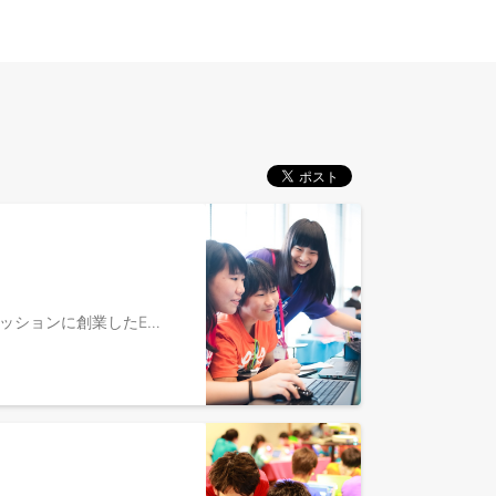
▼私たちについて ライフイズテックは、2010年に「中高生ひとり一人の可能性を一人でも多く、最大限伸ばす」をミッションに創業したEdTech企業です。 中学・高校生向けIT・プログラミング教育サービス「Life is Tech ! （ライフイズテック）」からスタートし、延べ5.9万人以上が参加する国内最大規模のITキャンプ・スクールとなりました。 2018年にオンラインで学べるディズニー・プログラミング学習教材「テクノロジア魔法学校」を発売。 2019年には、新学習指導要領に対応した学校向けオンラインプログラミング教材「ライフイズテック レッスン」の提供を開始しました。本教材は、全国の600以上の自治体、約4,400校の公立・私立学校、約135万人に利用いただいています。現在は、プログラミング教育の枠を超えて、生徒・教員の双方を支援する多様なプログラムを展開中です。 また、学校教育でのデジタル学習環境提供に加えて、課外でより深く実践的な「デジタル × 課題解決体験」をお届けする「自治体向けイノベーション人材育成プログラム」を全国の自治体に提供し始めています。 2021年にはDX事業部を立ち上げ、中高生向けデジタル教育で培ったノウハウを活かして、大手企業を中心に、業界や規模を問わず150社以上の企業に対しDX人材育成サービスを提供しています。 複数の事業が立ち上がり、それぞれが成長するなかで、ライフイズテックは今まさに第二創業期を迎えています。創りたい未来に向けて、まだまだ課題はたくさんあります。100年に1度と言われる教育変革に、ぜひ一緒にチャレンジしませんか。 ▼【EdTech事業】について 令和3年度より全面実施となった新学習指導要領により、中学校でのプログラミング学習領域が拡大されたことを受け、自治体・学校での対応が迫られています。また、プログラミング学習については、教員の専門性やスキルによって自治体内での学校間格差が生まれやすいことが懸念されています。そこで、自治体内での学習内容に差が出ないようEdTech教材「ライフイズテックレッスン」を全ての学校に導入する動きを加速させております。 情報科向けの教材だけでなく、探究活動向けの生成AIサービスや、学校で最先端のAIを活用したモノづくり体験を届けるイベントの実施など、活動の枠は広がっており、地域・社会課題解決を担う次世代の「デジタルイノベーター」育成をできる事業が拡大しています。 ※参考記事：https://life-is-tech.com/news/news/240127-release ▼業務内容 全国の教育委員会や自治体、中学校・高校に対しての新規導入・活用促進・継続の提案をお任せします。 【具体的には】 ・顧客に伴走し、課題・ニーズのヒアリング〜新規導入・継続の提案 ・例えば、学校の教育課題・経営課題のヒアリングを基点としたコンサルティングセールス（EdTech教材、生徒・教員向けキャンプ、探究プログラムなど） ・顧客伴走型のカスタマーサクセス支援（導入説明・活用促進） ・営業戦略の策定、KPI達成のための改善 ▼ポジションの魅力 ・「中高生の未来を作っていく」、「新たな公教育やデジタルイノベーター育成の仕組みを作っていく」という手触り感を感じながら仕事ができる ・全国的な教育変革の追い風のなか、成長中の事業で新たな価値を創造できる ・IS→FS→CSMまで一気通貫で顧客に伴走できるため、コンサルティングセールスとしての総合力が磨ける ▼社員インタビュー ・教育が変わる2020年。「あなたの経験」が教育を変える！今こそ教育業界へ飛び込むべきタイミングな理由 https://www.wantedly.com/companies/lifeistech/post_articles/237750 ・学習格差を埋め、デジタルイノベーション人材を育てる——ライフイズテック https://www.ntt.com/lp/koel/semipublic-interviews/life-is-tech/