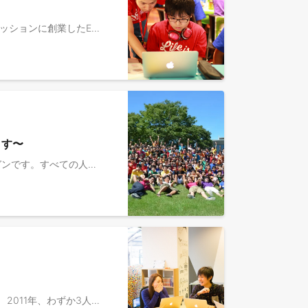
▼私たちについて ライフイズテックは、2010年に「中高生ひとり一人の可能性を一人でも多く、最大限伸ばす」をミッションに創業したEdTech企業です。 中学・高校生向けIT・プログラミング教育サービス「Life is Tech ! （ライフイズテック）」からスタートし、延べ5.9万人以上が参加する国内最大規模のITキャンプ・スクールとなりました。 2018年にオンラインで学べるディズニー・プログラミング学習教材「テクノロジア魔法学校」を発売。 2019年には、新学習指導要領に対応した学校向けオンラインプログラミング教材「ライフイズテック レッスン」の提供を開始しました。本教材は、全国の600以上の自治体、約4,400校の公立・私立学校、約135万人に利用いただいています。現在は、プログラミング教育の枠を超えて、生徒・教員の双方を支援する多様なプログラムを展開中です。 また、学校教育でのデジタル学習環境提供に加えて、課外でより深く実践的な「デジタル × 課題解決体験」をお届けする「自治体向けイノベーション人材育成プログラム」を全国の自治体に提供し始めています。 2021年にはDX事業部を立ち上げ、中高生向けデジタル教育で培ったノウハウを活かして、大手企業を中心に、業界や規模を問わず150社以上の企業に対しDX人材育成サービスを提供しています。 複数の事業が立ち上がり、それぞれが成長するなかで、ライフイズテックは今まさに第二創業期を迎えています。創りたい未来に向けて、まだまだ課題はたくさんあります。100年に1度と言われる教育変革に、ぜひ一緒にチャレンジしませんか。 ▼【EdTech事業】について 令和3年度より全面実施となった新学習指導要領により、中学校でのプログラミング学習領域が拡大されたことを受け、自治体・学校での対応が迫られています。また、プログラミング学習については、教員の専門性やスキルによって自治体内での学校間格差が生まれやすいことが懸念されています。そこで、自治体内での学習内容に差が出ないようEdTech教材「ライフイズテックレッスン」を全ての学校に導入する動きを加速させております。 情報科向けの教材だけでなく、探究活動向けの生成AIサービスや、学校で最先端のAIを活用したモノづくり体験を届けるイベントの実施など、活動の枠は広がっており、地域・社会課題解決を担う次世代の「デジタルイノベーター」育成をできる事業が拡大しています。 ※参考記事：https://life-is-tech.com/news/news/240127-release ▼業務内容 全国の教育委員会や自治体、中学校・高校に対しての新規導入・活用促進・継続の提案をお任せします。 【具体的には】 ・顧客に伴走し、課題・ニーズのヒアリング〜新規導入・継続の提案 ・例えば、学校の教育課題・経営課題のヒアリングを基点としたコンサルティングセールス（EdTech教材、生徒・教員向けキャンプ、探究プログラムなど） ・顧客伴走型のカスタマーサクセス支援（導入説明・活用促進） ・営業戦略の策定、KPI達成のための改善 ▼ポジションの魅力 ・「中高生の未来を作っていく」、「新たな公教育やデジタルイノベーター育成の仕組みを作っていく」という手触り感を感じながら仕事ができる ・「教育を通じた社会貢献」という共通ゴールのもと、経営方針に納得感をもって取り組める ・教育変革の社会的ニーズが高まる中で、大きな変化の中でも、自ら事業をリードしていける環境で働くことができる ▼社員インタビュー ・教育が変わる2020年。「あなたの経験」が教育を変える！今こそ教育業界へ飛び込むべきタイミングな理由 https://www.wantedly.com/companies/lifeistech/post_articles/237750 ・学習格差を埋め、デジタルイノベーション人材を育てる——ライフイズテック https://www.ntt.com/lp/koel/semipublic-interviews/life-is-tech/
ます〜
▼ 私たちが、本気で実現したい未来 「世界を変える力を、すべての人に。」 これは、私たちのコーポレートスローガンです。すべての人が最新のテクノロジーを活用しながら、あらゆる課題を解決し未来を創造していける、そんな可能性に満ちた社会を本気で創りたいと思っています。 ▼ あなたに、仲間として託したいこと 教育を起点に解決すべきまた解決できる社会課題は山のようにあります。私たちは、それらを単に既存事業で対応するだけでなく一つひとつの課題を新しい事業として生み出し継続的に解決していくという強い想いを込めて、自らを「事業開発事業部」と名付けています。 あなたにお任せしたいのは、まさにその「事業開発」です。 私たちのチームには、元官僚、コンサルタント、起業家、そして事業会社で圧倒的な成果を出してきた者など、多様なバックグラウンドを持ちながら「教育で社会を変える」という一点で繋がった熱い想いを持つ仲間が集まっています。あなたには、この最高の仲間たちと共に「共創」の仕掛け人となってほしいと考えています。 「共創」とは、次世代の人材を輩出する学校、ビジネスの力で社会を良くする企業、地方創生を図ろうとする国や自治体といった多様な関係者の懐に深く入り込み、信頼を築き、彼らと共に未来を創り上げていくことです。 具体的には、地域で育った若者がAIやデジタルなどの最新テクノロジーを武器に、地域の課題を解決し、それが新たな産業や雇用に繋がっていく—そんな持続可能な「エコシステム」を、あなたの担当する地域で、あなた自身の手でゼロから創り上げていただきます。 ▼ 私たちが約束する「成長」と「未来」 この仕事は、前例のない挑戦の連続です。だからこそ、私たちは仲間になる方に最高の成長機会を約束します。 1. 最高の戦略は、最高の「解像度」から生まれる 入社後はまず、教育や地域課題の最前線に入り込み先生や生徒、地域の方々と向き合い、徹底的に現場の「解像度」を上げていただきます。その生々しい手触り感こそが、机上の空論ではない本当に社会を動かす事業の源泉になると信じているからです。 2. キャリアは、自分の意志で創り上げていく 現場で実績を上げた先には、マネジメントとしてチームを率いる道もあればより大きな社会変革プロジェクトを専門家としてリードする道もあります。私たちは、メンバー一人ひとりが自分のWILL（意志）でキャリアを創り上げていく「事業家」の集団でありたいのです。 ------------ ▼社員インタビュー / イベント記事 ・学習格差を埋め、デジタルイノベーション人材を育てる——ライフイズテック https://www.ntt.com/lp/koel/semipublic-interviews/life-is-tech/ ・産官学を巻き込んで既存の枠組みを再構築する。ライフイズテックだからこそ味わえる事業開発の醍醐味とは https://www.wantedly.com/companies/lifeistech/post_articles/959196 ・山梨県DX人材育成エコシステム創出事業 https://dxecosystem-yamanashi.jp/ ・場所を越える教育革命を。デジタル教育が拓く地方創生の未来｜【ライフイズテックJAMレポート】 https://note.com/lifeistech/n/n68a698cf4e06 ・次世代教育への想いが集結【ライフイズテックの取り組みと成果、そして未来へのビジョン】 https://note.com/lifeistech/n/nb054b088c14a
▼ライフイズテックについて ライフイズテックは、2010年に創業したEdTechを軸とする社会変革カンパニーです。 2011年、わずか3人の参加者から始まったキャンプ事業を皮切りに、私たちは一貫したミッションと、独自の強みである「LX（Learning Experience：学習体験）」を軸に成長を続けてきました。現在では、オンライン教材や学校向け教材の提供、自治体向けのイノベーション人材育成プログラム、企業向けDX研修など、次々と事業領域を拡大しています。 コーポレートスローガン：「世界を変える力を、すべての人に。」 ミッション：「中高生ひとり一人の可能性を、一人でも多く、最大限伸ばす」 ▼事業開発事業部について 2019年、新学習指導要領に対応した学校向けオンラインプログラミング教材「ライフイズテック レッスン」をリリースしました。現在、本教材は全国600以上の自治体、約4,400校の公立・私立学校、約135万人のユーザーに利用される教育インフラへと成長しています。 私たちは単なる「教材の提供」に留まりません。学校教育でのデジタル学習環境の提供に加え、課外活動としてより深く実践的な「デジタル×課題解決体験」を届ける「自治体向けイノベーション人材育成プログラム」を全国で展開し始めています。 教育を起点に解決すべき、そして解決できる社会課題は山積しています。それらを単に既存事業の枠組みで捉えるのではなく、一つひとつの課題を「新しい事業」として生み出し、継続的に解決していく。その強い決意を込めて、私たちは自らを「事業開発事業部」と名付けています。 ▼事業企画グループについて 事業戦略の設計と計画の実行管理を通じて、事業開発事業部の持続的な成長を実現するグループです。 事業部全体の売上・利益目標達成に責任を持ち、事業運営基盤の構築・運用を担っています。 ▼募集の背景 事業拡大のスピードに対して、データやSFAの整備・運用が追いついていく仕組みづくりが急務となっています。組織の拡大・再編に耐える「信頼できる1つの数字」をつくるために、データ基盤（DWH）とSFAを設計・運用できる人材を求めています。 ▼業務内容 ・計画設計（事業計画作成・売上構造整理・KPI設計） ・モニタリング（KPIダッシュボード整備・PL予実/売上進捗管理） ・事業運営基盤（AI活用・情報可視化・再現性の構築） ・運用（OKR/PDCAサイクル） ・組織運営基盤（体制・会議体最適化） ▼ポジションの魅力 ・「教育を通じた社会貢献」という共通ゴールのもと、経営方針に納得感をもって取り組めます ・大量のデータを一元化し、事業部の「信頼できる1つの数字」をゼロから作る仕事に、裁量を持って取り組めます ・データ整備という足元の業務から、事業計画設計という上流工程まで、裁量の幅が広がっていく成長機会があります ・SaaS/EdTech/D2C等での事業データ運用経験を、社会課題解決に直結する事業でダイレクトに活かせます ・AI/LLMを実務に組み込む新しい働き方を、事業のど真ん中で実践できます ▼社員インタビュー / 事業記事 ・学習格差を埋め、デジタルイノベーション人材を育てる——ライフイズテック https://www.ntt.com/lp/koel/semipublic-interviews/life-is-tech/ ・産官学を巻き込んで既存の枠組みを再構築する。ライフイズテックだからこそ味わえる事業開発の醍醐味とは https://www.wantedly.com/companies/lifeistech/post_articles/959196 ・山梨県DX人材育成エコシステム創出事業 https://dxecosystem-yamanashi.jp/ ・場所を越える教育革命を。デジタル教育が拓く地方創生の未来｜【ライフイズテックJAMレポート】 https://note.com/lifeistech/n/n68a698cf4e06 ・次世代教育への想いが集結【ライフイズテックの取り組みと成果、そして未来へのビジョン】 https://note.com/lifeistech/n/nb054b088c14a