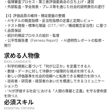
・倫理審査プロセス・第三者評価委員会の立ち上げ・運営
・外部監査・学会発表・プレス等を通じた社会的説明責任の遂行
【4】評価品質の維持・検証基盤の整備
・AIモデルの精度指標・妥当性指標の定義と定期レビュー
・テスト開発・標準化理論（CTT／IRT／構成概念妥当性）に基づ
く品質保証
・統計的検証プロセスの設計・監督
・公平性報告書（Fairness Report）・AI透明性レポートの監修・
発行
求める人物像
IDEAL CANDIDATE
・科学的根拠に基づいて「何が公正か」を定義できる人
・数値・データに対して冷静かつ倫理的な視点を持てる人
・新しい評価基準を社会的信頼へと転換できる構想力を持つ人
・技術者・研究者・経営者のあいだを橋渡しできるコミュニケー
ション力
・“AIが評価する社会”における「人間の尊厳と正義」を守る使命感
を持つ人
必須スキル
ESSENTIAL CRITERIA