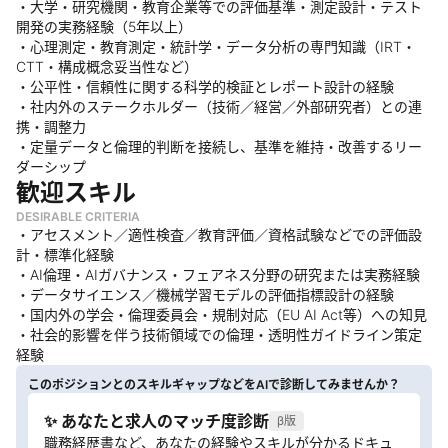
・大学・研究機関・教育企業等での評価基準・測定設計・テスト
開発の実務経験（5年以上）
・心理測定・教育測定・統計学・データ分析の専門知識（IRT・
CTT・構成概念妥当性など）
・公平性・信頼性に関する科学的検証とレポート設計の経験
・社内外のステークホルダー（技術／経営／外部研究者）との連
携・調整力
・定量データと倫理的判断を接続し、基準を維持・改善するリー
ダーシップ
歓迎スキル
DESIRABLE CRITERIA
・アセスメント／適性検査／教育評価／資格試験などでの評価設
計・標準化経験
・AI倫理・AIガバナンス・フェアネス分野の研究または実務経験
・データサイエンス／機械学習モデルの評価指標設計の経験
・国内外の学会・倫理委員会・規制対応（EU AI Act等）への知見
・社会的影響を伴う技術領域での倫理・透明性ガイドライン策定
経験
このポジションとのスキルギャップなどをAIで診断してみませんか？
✨ あなたと求人のマッチ度診断
β版
職務経歴書など、あなたの経験やスキルが分かるドキュ