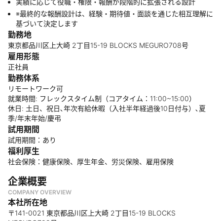
実績に応じて役職・権限・報酬が段階的に拡張される設計
※最終的な報酬設計は、経験・期待値・面談を通じた相互理解に
基づいて決定します
勤務地
東京都品川区上大崎 2丁目15-19 BLOCKS MEGURO708号
雇用形態
正社員
勤務体系
リモートワーク可
就業時間: フレックスタイム制（コアタイム：11:00~15:00）
休日: 土日、祝日､年次有給休暇（入社半年経過後10日付与）､夏
季/年末年始/慶弔
試用期間
試用期間：あり
福利厚生
社会保険：健康保険、厚生年金、労災保険、雇用保険
企業概要
COMPANY OVERVIEW
本社所在地
〒141-0021 東京都品川区上大崎 2丁目15-19 BLOCKS