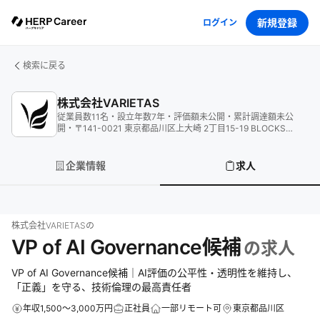
新規登録
ログイン
検索に戻る
株式会社VARIETAS
従業員数
11
名
・
設立年数
7
年
・
評価額
未公開
・
累計調達額
未公
開
・
〒141-0021 東京都品川区上大崎 2丁目15-19 BLOCKS
MEGURO708号
企業情報
求人
株式会社VARIETAS
の
VP of AI Governance候補
の求人
VP of AI Governance候補｜AI評価の公平性・透明性を維持し、
「正義」を守る、技術倫理の最高責任者
年収1,500～3,000万円
正社員
一部リモート可
東京都品川区