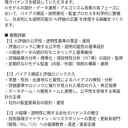
理ガバナンスを統括していただきます。
AIモデルの設計・データ運用・アルゴリズム改善の各フェーズに
おいて、バイアス検証・説明責任・監査プロセスを科学的に整備
し、社会的にも説明可能な“AI評価の正義”を体現する組織をつくり
ます。
■ 業務詳細
【1】AI評価の公平性・透明性基準の策定・運用
・評価ロジックに関する公平性・説明可能性の基準設計
・AI面接データの統計的モニタリングと基準維持
・評価結果の分布・標準化・項目特性分析（IRT等）の設計・監修
・定期的なAIモデル監査（内部／外部）体制の構築・運用
【2】バイアス検証と評価ロジック介入
・学歴・性別・出身地など属性によるバイアスの検知・分析
・評価基準やロジックに偏りが見られた場合の介入・修正指揮
・データチーム・AI開発チームと連携し、公平性を担保する再設
計の主導
・社内AI監査委員会の設計・運営
【3】AI倫理・透明性に関する全社ガバナンスの確立
・技術倫理ガイドライン・AIリスクポリシーの策定・更新各部門
（開発／Biz／CS）への倫理教育・浸透・実装支援