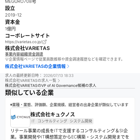
MEGURO708号
設立
2019-12
資本金
1億円
コーポレートサイト
https://varietas.co.jp/
株式会社VARIETAS
事業内容
組織
資金調達
💡企業情報ページで従業員数推移や資金調達履歴などを確認できます。
株式会社VARIETAS
の企業情報
求人の最終更新日時：
2026/07/13 18:33
株式会社VARIETAS
の求人一覧
株式会社VARIETASのVP of AI Governance候補の求人
類似している企業
業種・業態、評価額、企業規模、経営者の出身企業が類似しています
株式会社キュクノス
IT
コンサルティング
システム開発
リテール事業の成長をITで支援するコンサルティング＆SI企
業。事業開発やIT構想策定からEC構築・システム開発までを