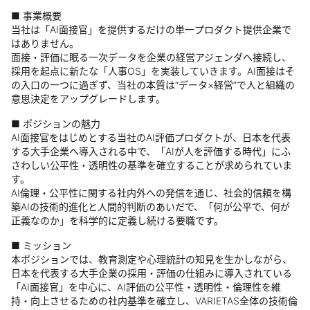
■ 事業概要
当社は「AI面接官」を提供するだけの単一プロダクト提供企業で
はありません。
面接・評価に眠る一次データを企業の経営アジェンダへ接続し、
採用を起点に新たな「人事OS」を実装していきます。AI面接はそ
の入口の一つに過ぎず、当社の本質は“データ×経営”で人と組織の
意思決定をアップグレードします。
■ ポジションの魅力
AI面接官をはじめとする当社のAI評価プロダクトが、日本を代表
する大手企業へ導入される中で、「AIが人を評価する時代」にふ
さわしい公平性・透明性の基準を確立することが求められていま
す。
AI倫理・公平性に関する社内外への発信を通じ、社会的信頼を構
築AIの技術的進化と人間的判断のあいだで、「何が公平で、何が
正義なのか」を科学的に定義し続ける要職です。
■ ミッション
本ポジションでは、教育測定や心理統計の知見を生かしながら、
日本を代表する大手企業の採用・評価の仕組みに導入されている
「AI面接官」を中心に、AI評価の公平性・透明性・倫理性を維
持・向上させるための社内基準を確立し、VARIETAS全体の技術倫