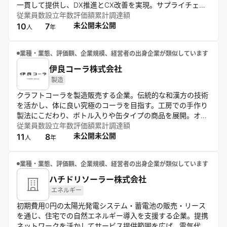
一貫して提供し、DX推進とCX改善を実現。サプライチェー
ン全体の視点で課題解決を行い、企業の競争力強化と持続的
従業員数
設立年数
評価額
累計調達額
成長に貢献する。
未公開
未公開
10
7
人
年
業種・業態、評価額、企業規模、経営者の出身企業が類似しています
伊良コーラ株式会社
製造
クラフトコーラを製造販売する企業。伝統的な和漢方の技術
を活かし、体に良い究極のコーラを目指す。工房での手作り
製法にこだわり、ボトル入りや缶タイプの商品を展開。オン
ラインや直営店舗、移動販売車での販売のほか、コンビニや
従業員数
設立年数
評価額
累計調達額
専門店での取り扱いも。独自のシロップ製造や自販機オーナ
未公開
未公開
11
8
人
年
ー募集など、販路拡大にも注力している。
業種・業態、評価額、企業規模、経営者の出身企業が類似しています
ハチドリソーラー株式会社
エネルギー
初期費用0円の太陽光発電システム・蓄電池の販売・リース
を通じ、住宅での自然エネルギー導入を支援する企業。提携
ネットワークを活かしてサービス提供範囲を広げ、電気代削