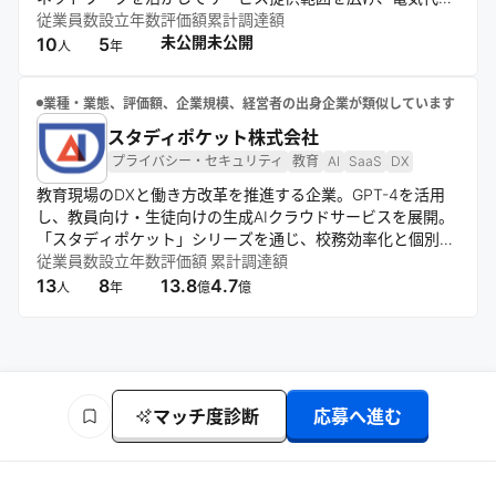
減や災害時の電源確保などの価値を提供し、脱炭素社会の実
従業員数
設立年数
評価額
累計調達額
現に寄与する。
未公開
未公開
10
5
人
年
業種・業態、評価額、企業規模、経営者の出身企業が類似しています
スタディポケット株式会社
プライバシー・セキュリティ
教育
AI
SaaS
DX
教育現場のDXと働き方改革を推進する企業。GPT-4を活用
し、教員向け・生徒向けの生成AIクラウドサービスを展開。
「スタディポケット」シリーズを通じ、校務効率化と個別最
適化学習を支援。Azure活用でセキュリティを確保し、文科
従業員数
設立年数
評価額
累計調達額
省ガイドラインに準拠したサービスを提供する。
13
8
13.8
4.7
人
年
億
億
マッチ度診断
応募へ進む