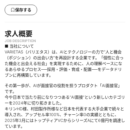
保存する
求人概要
JOB DESCRIPTION
■ 当社について
VARIETAS（バリエタス）は、AIとテクノロジーの力で“人と機会
（ポジション）の出会い方”を再設計する企業です。「個性に合っ
た機会と出会える社会」を実現するために、人の理解ベースにな
るあらゆるプロセス──採用・評価・育成・配置──をデータドリ
ブンに再構築しています。
その第一歩が、AIが面接官の役割を担うプロダクト「AI面接官」
です。
今や日本で当たり前になりつつある”AI面接”という新しいカテゴリ
ーを2024年に切り拓きました。
キリンHD様、村田製作所様など日本を代表する大手企業で続々と
導入され、アップセル率100%、チャーン率0の実績とともに、
2025年3月にはトップティアVCからシリーズAにて6億円を調達し
ています。