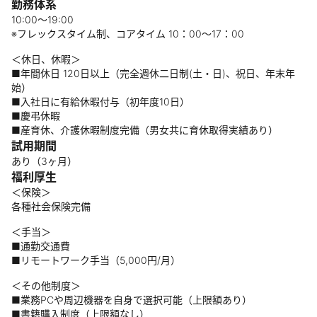
勤務体系
10:00～19:00
※フレックスタイム制、コアタイム 10：00〜17：00
＜休日、休暇＞
■年間休日 120日以上（完全週休二日制(土・日)、祝日、年末年
始）
■入社日に有給休暇付与（初年度10日）
■慶弔休暇
■産育休、介護休暇制度完備（男女共に育休取得実績あり）
試用期間
あり（3ヶ月）
福利厚生
＜保険＞
各種社会保険完備
＜手当＞
■通勤交通費
■リモートワーク手当（5,000円/月）
＜その他制度＞
■業務PCや周辺機器を自身で選択可能（上限額あり）
■書籍購入制度（上限額なし）