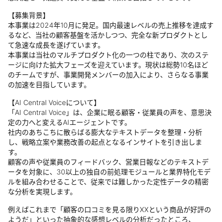
【募集背景】
本事業は2024年10月に発足。国内最速レベルの売上推移を達成す
るなど、当社の顧客基盤を活かしつつ、完全な新プロダクトとし
て急速な成長を遂げています。
本事業は当社のマルチプロダクト化の一つの柱であり、次のステ
ージに向けた拡大フェーズを迎えています。現状は総勢10名ほど
のチームですが、事業開発メンバーの加入により、さらなる事業
の加速を目指しています。
【AI Central Voiceについて】
「AI Central Voice」は、企業に眠る顧客・従業員の声を、意思決
定の力へと変えるAIエージェントです。
社内のあちこちに散らばる膨大なテキストデータを整理・分析
し、戦略立案や業務改善の起点となるインサイトを引き出しま
す。
顧客の声や従業員のフィードバック、営業日報などのテキストデ
ータを対象に、30以上の独自の前処理モジュールと業界特化モデ
ルを組み合わせることで、従来では難しかった定性データの精密
な分析を実現します。
例えばこれまで「顧客の口コミを見る限りXXという商品が好評の
ようだ」といった抽象的な感想レベルの分析だったところ、