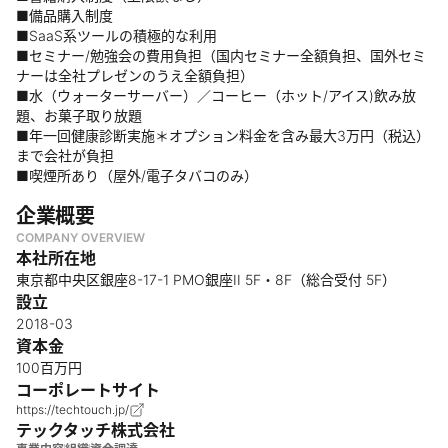
■備品購入制度
■SaaS系ツールの積極的な利用
■セミナー/勉強会の費用負担（国内セミナー全額負担、国外セミ
ナーは全社プレゼンのうえ全額負担）
■水（ウォーターサーバー）／コーヒー（ホット/アイス)飲み放
題、お菓子取り放題
■年一回健康診断実施＊オプション料金を含み最大3万円（税込）
まで会社が負担
■喫煙所あり（屋外/電子タバコのみ）
企業概要
COMPANY OVERVIEW
本社所在地
東京都中央区銀座8-17-1 PMO銀座II 5F・8F（総合受付 5F）
設立
2018-03
資本金
100百万円
コーポレートサイト
https://techtouch.jp/
テックタッチ株式会社