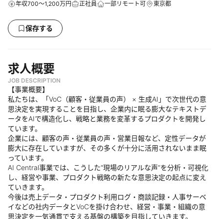
年収700～1,200万円
正社員
一部リモート可
東京都
保存する
求人概要
JOB DESCRIPTION
【事業概要】
私たちは、「VoC（顧客・従業員の声） × 生成AI」で次世代の意
思決定を実現することを目指し、企業内に眠る膨大なテキストデ
ータをAIで構造化し、戦略と業務を変革するプロダクトを開発し
ています。
企業には、顧客の声・従業員の声・営業日報など、定性データが
膨大に存在していますが、その多くが十分に活用されないまま眠
っています。
AI Central事業では、こうした“現場のリアルな声”を分析・可視化
し、経営や事業、プロダクト戦略の新たな意思決定の起点に変え
ていきます。
今後は売上データ・プロダクト利用ログ・商談記録・人事サーベ
イなどの社内データとVoCを掛け合わせ、経営・事業・組織の意
思決定を一気通貫で支える基盤の構築を目指していきます。