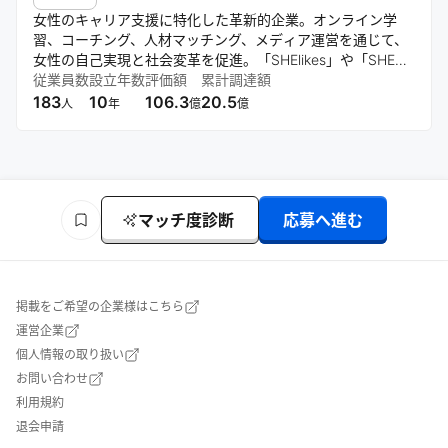
女性のキャリア支援に特化した革新的企業。オンライン学
習、コーチング、人材マッチング、メディア運営を通じて、
女性の自己実現と社会変革を促進。「SHElikes」や「SHE
WORKS」などのプラットフォームを軸に、学びと働きの循
従業員数
設立年数
評価額
累計調達額
環を創出し、多様な職種スキルの習得を支援する。
183
10
106.3
20.5
人
年
億
億
マッチ度診断
応募へ進む
掲載をご希望の企業様はこちら
運営企業
個人情報の取り扱い
お問い合わせ
利用規約
退会申請