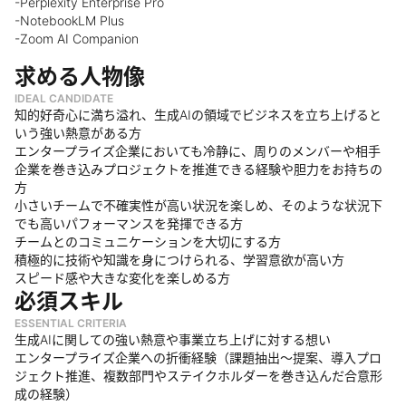
-Perplexity Enterprise Pro
-NotebookLM Plus
-Zoom AI Companion
求める人物像
IDEAL CANDIDATE
知的好奇心に満ち溢れ、生成AIの領域でビジネスを立ち上げると
いう強い熱意がある方
エンタープライズ企業においても冷静に、周りのメンバーや相手
企業を巻き込みプロジェクトを推進できる経験や胆力をお持ちの
方
小さいチームで不確実性が高い状況を楽しめ、そのような状況下
でも高いパフォーマンスを発揮できる方
チームとのコミュニケーションを大切にする方
積極的に技術や知識を身につけられる、学習意欲が高い方
スピード感や大きな変化を楽しめる方
必須スキル
ESSENTIAL CRITERIA
生成AIに関しての強い熱意や事業立ち上げに対する想い
エンタープライズ企業への折衝経験（課題抽出〜提案、導入プロ
ジェクト推進、複数部門やステイクホルダーを巻き込んだ合意形
成の経験）