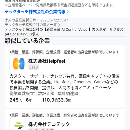
事業内容
組織
資金調達
💡企業情報ページで従業員数推移や資金調達履歴などを確認できます。
テックタッチ株式会社
の企業情報
求人の最終更新日時：
2026/07/22 15:44
テックタッチ株式会社
の求人一覧
テックタッチ株式会社の【新規事業(AI Central Voice)】カスタマーサクセス
(AI Consulting)の求人
類似している企業
業種・業態、評価額、企業規模、経営者の出身企業が類似しています
株式会社Helpfeel
SaaS
カスタマーサポート、ナレッジ共有、画像キャプチャの領域
で事業を展開する企業。Helpfeel、Cosense、Gyazoなどの
独自製品を開発・提供し、人間の思考とコミュニケーション
の加速を目指す。独自技術と革新的な働き方を通じて、情報
従業員数
設立年数
評価額
累計調達額
格差の解消と人々の可能性拡大に取り組んでいる。
245
6
110.9
33.3
人
年
億
億
業種・業態、評価額、企業規模、経営者の出身企業が類似しています
株式会社テコテック