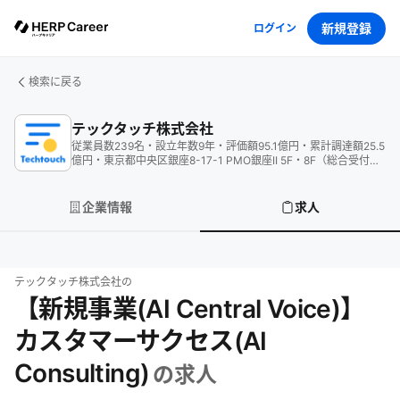
新規登録
ログイン
検索に戻る
テックタッチ株式会社
従業員数
239
名
・
設立年数
9
年
・
評価額
95.1
億円
・
累計調達額
25.5
億円
・
東京都中央区銀座8-17-1 PMO銀座II 5F・8F（総合受付
5F）
企業情報
求人
テックタッチ株式会社
の
【新規事業(AI Central Voice)】
カスタマーサクセス(AI
Consulting)
の求人