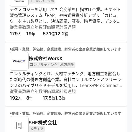
IT
Web3
金融
テクノロジーを活用して社会変革を目指すIT企業。チケット
販売管理システム「RAP」や株式投資分析アプリ「カビュ
ウ」を主力製品とし、決済認証、証券、暗号資産、デジタル
コンテンツ、マーケティングの5つの事業領域で展開。ブロ
従業員数
設立年数
評価額
累計調達額
ックチェーン技術やNFT開発にも注力し、新しい技術で社会
179
19
57.1
12.2
人
年
億
億
に貢献することを理念としている。
業種・業態、評価額、企業規模、経営者の出身企業が類似しています
株式会社WorkX
コンサルティング
地方創生
コンサルティングとIT、人材マッチング、地方創生を融合し
た新時代の働き方創造企業。自社コンサルタントとフリーラ
ンスのハイブリッドモデルを採用し、LeanXやProConnect
などのサービスを通じて、スキル重視の人材流動性の高い社
従業員数
設立年数
評価額
累計調達額
会モデルの実現を目指す。データ分析から実行までを一貫し
192
8
17.5
1.3
人
年
億
億
て支援する体制を構築している。
業種・業態、評価額、企業規模、経営者の出身企業が類似しています
SHE株式会社
メディア