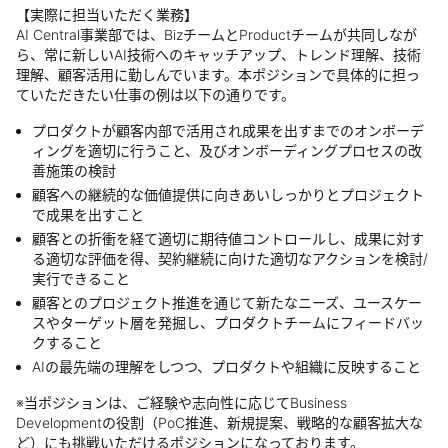
【実際に担当いただく業務】
AI Central事業部では、BizチームとProductチームが共同しなが
ら、常に新しいAI技術へのキャッチアップ、トレンド理解、技術
理解、顧客活用に勤しんでいます。本ポジションで具体的に担っ
ていただきたい仕事の例は以下の通りです。
プロダクトが顧客内部で活用され成果を出すまでのオンボーデ
ィングを適切に行うこと、及びオンボーディングプロセスの改
善施策の検討
顧客への継続的な価値提供に向きあいしっかりとプロジェクト
で成果を出すこと
顧客との折衝を経て適切に期待値コントロールし、成果に対す
る適切な評価を得、契約継続に向けた適切なアクションを検討/
実行できること
顧客とのプロジェクト推進を通じて新たなニーズ、ユースケー
スやターゲット層を発掘し、プロダクトチームにフィードバッ
クすること
AIの最先端の理解をしつつ、プロダクトや組織に反映すること
※当ポジションは、ご経験や志向性に応じてBusiness
Developmentの役割（PoC推進、新規提案、戦略的な顧客拡大な
ど）にも挑戦いただけるポジションになっております。