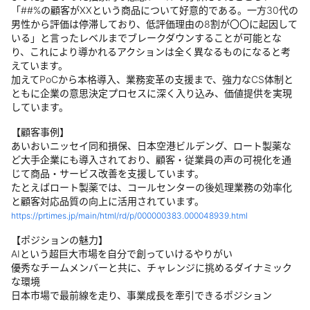
「##%の顧客がXXという商品について好意的である。一方30代の
男性から評価は停滞しており、低評価理由の8割が〇〇に起因して
いる」と言ったレベルまでブレークダウンすることが可能とな
り、これにより導かれるアクションは全く異なるものになると考
えています。
加えてPoCから本格導入、業務変革の支援まで、強力なCS体制と
ともに企業の意思決定プロセスに深く入り込み、価値提供を実現
しています。
【顧客事例】
あいおいニッセイ同和損保、日本空港ビルデング、ロート製薬な
ど大手企業にも導入されており、顧客・従業員の声の可視化を通
じて商品・サービス改善を支援しています。
たとえばロート製薬では、コールセンターの後処理業務の効率化
と顧客対応品質の向上に活用されています。
https://prtimes.jp/main/html/rd/p/000000383.000048939.html
【ポジションの魅力】
AIという超巨大市場を自分で創っていけるやりがい
優秀なチームメンバーと共に、チャレンジに挑めるダイナミック
な環境
日本市場で最前線を走り、事業成長を牽引できるポジション