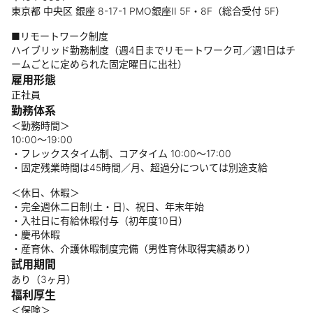
東京都 中央区 銀座 8-17-1 PMO銀座II 5F・8F（総合受付 5F）
■リモートワーク制度
ハイブリッド勤務制度（週4日までリモートワーク可／週1日はチ
ームごとに定められた固定曜日に出社）
雇用形態
正社員
勤務体系
＜勤務時間＞
10:00～19:00
・フレックスタイム制、コアタイム 10:00〜17:00
・固定残業時間は45時間／月、超過分については別途支給
＜休日、休暇＞
・完全週休二日制(土・日)、祝日、年末年始
・入社日に有給休暇付与（初年度10日）
・慶弔休暇
・産育休、介護休暇制度完備（男性育休取得実績あり）
試用期間
あり（3ヶ月）
福利厚生
＜保険＞