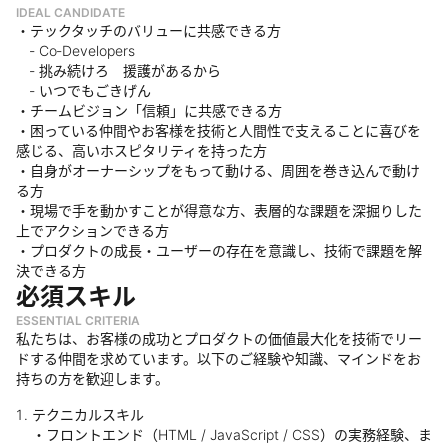
IDEAL CANDIDATE
・テックタッチのバリューに共感できる方
‐ Co‐Developers
‐ 挑み続けろ 援護があるから
‐ いつでもごきげん
・チームビジョン「信頼」に共感できる方
・困っている仲間やお客様を技術と人間性で支えることに喜びを
感じる、高いホスピタリティを持った方
・自身がオーナーシップをもって動ける、周囲を巻き込んで動け
る方
・現場で手を動かすことが得意な方、表層的な課題を深掘りした
上でアクションできる方
・プロダクトの成長・ユーザーの存在を意識し、技術で課題を解
決できる方
必須スキル
ESSENTIAL CRITERIA
私たちは、お客様の成功とプロダクトの価値最大化を技術でリー
ドする仲間を求めています。以下のご経験や知識、マインドをお
持ちの方を歓迎します。
テクニカルスキル
・フロントエンド（HTML / JavaScript / CSS）の実務経験、ま