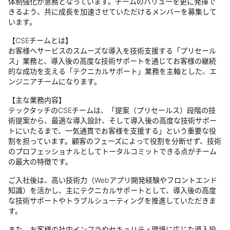
体制強化が急務となっています。チームのバリューを更に発揮で
きるよう、共に成長を加速させていただけるメンバーを募集して
います。
【CSEチームとは】
お客様へサービスのスムーズな導入を技術支援する「プリセール
ス」業務と、導入後の高度な技術サポートを通じてお客様の継続
的な成功を支える「テクニカルサポート」業務を主軸とした、エ
ンジニアチームになります。
【主な業務内容】
テックタッチのCSEチームは、「提案（プリセールス）段階の技
術提案から、最適な導入設計、そして導入後の高度な技術サポー
トにいたるまで、一気通貫でお客様を支援する」という重要な役
割を担っています。顧客のフェーズによって役割を分断せず、技術
のプロフェッショナルとしてトータルコミットできる点がチーム
の最大の特徴です。
ご入社後は、高い技術力（Webアプリ開発経験やフロントエンド
知識）を活かし、主にテクニカルサポートとして、導入後の高度
な技術サポートやトラブルシューティングを推進していただきま
す。
また、お客様の社内インフラやセキュリティ環境に応じた導入設