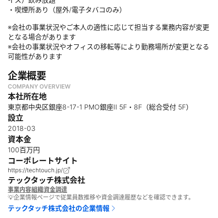
・喫煙所あり（屋外/電子タバコのみ）
※会社の事業状況やご本人の適性に応じて担当する業務内容が変更
となる場合があります
※会社の事業状況やオフィスの移転等により勤務場所が変更となる
可能性があります
企業概要
COMPANY OVERVIEW
本社所在地
東京都中央区銀座8-17-1 PMO銀座II 5F・8F（総合受付 5F）
設立
2018-03
資本金
100百万円
コーポレートサイト
https://techtouch.jp/
テックタッチ株式会社
事業内容
組織
資金調達
💡企業情報ページで従業員数推移や資金調達履歴などを確認できます。
テックタッチ株式会社
の企業情報