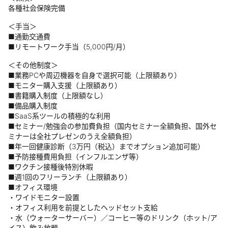
各種社会保険完備
＜手当＞
■通勤交通費
■リモートワーク手当（5,000円/月）
＜その他制度＞
■業務PCや周辺機器を自身で選択可能（上限額あり）
■モニター購入支援（上限額あり）
■書籍購入制度（上限額なし）
■備品購入制度
■SaaS系ツールの積極的な利用
■セミナー/勉強会の参加費負担（国内セミナー全額負担、国外セ
ミナーは全社プレゼンのうえ全額負担）
■年一回健康診断（3万円（税込）までオプション追加可能）
■予防接種費用負担（インフルエンザ等）
■ワクチン接種後特別休暇
■週1回のフリーランチ（上限額あり）
■オフィス環境
・ワイドモニター設置
・オフィス利用を前提としたヘッドセット支給
・水（ウォーターサーバー）／コーヒー等のドリンク（ホット/ア
イス）飲み放題