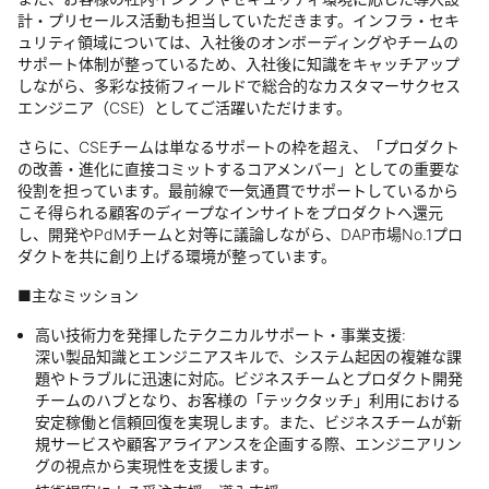
計・プリセールス活動も担当していただきます。インフラ・セキ
ュリティ領域については、入社後のオンボーディングやチームの
サポート体制が整っているため、入社後に知識をキャッチアップ
しながら、多彩な技術フィールドで総合的なカスタマーサクセス
エンジニア（CSE）としてご活躍いただけます。
さらに、CSEチームは単なるサポートの枠を超え、「プロダクト
の改善・進化に直接コミットするコアメンバー」としての重要な
役割を担っています。最前線で一気通貫でサポートしているから
こそ得られる顧客のディープなインサイトをプロダクトへ還元
し、開発やPdMチームと対等に議論しながら、DAP市場No.1プロ
ダクトを共に創り上げる環境が整っています。
■主なミッション
高い技術力を発揮したテクニカルサポート・事業支援:
深い製品知識とエンジニアスキルで、システム起因の複雑な課
題やトラブルに迅速に対応。ビジネスチームとプロダクト開発
チームのハブとなり、お客様の「テックタッチ」利用における
安定稼働と信頼回復を実現します。また、ビジネスチームが新
規サービスや顧客アライアンスを企画する際、エンジニアリン
グの視点から実現性を支援します。