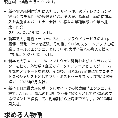
現在4名で業務を行っています。
新卒でWeb制作会社に入社し、サイト運用のディレクションや
Webシステム開発の経験を積む。その後、Salesforceの初期導
入を実施するパートナー会社で、様々な業種業態の企業へ提
案・開発
を行う。2021年12月入社。
新卒で大手電機メーカーに入社し、クラウドサービスの企画、
販促、開発、PdMを経験。その後、SaaSのスタートアップに転
職しセールスエンジニアとして中堅/大手企業への導入支援を主
に対応。2023年10月入社。
新卒で大手メーカーでのソフトウェア開発およびスクラムマス
ターを経て、外資系IT企業でデータエンジニアとしてグローバ
ルな顧客サポートを経験。その後、日系SaaS企業にてプロダク
トスペシャリストとしてプリ・ポストセールスおよびPM業務を
経て、2025年7月入社。
新卒で日本最大級のポータルサイトでの検索開発エンジニアを
経て、Atlassian製品の代理店でSE部門のGMとして約30名のマ
ネジメントを経験して、創業期から上場までを牽引。2026年4
月入社。
求める人物像