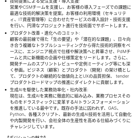
技術提案による受注支援・導入支援:
営業やCSMチームを支援し、お客様の導入フェーズでの課題に
最適な技術的解決策を提案。お客様の利用環境（セキュリテ
ィ、IT資産管理等）に合わせたサービスの導入設計・技術支援
を行い、円滑なプロジェクト進行を技術面でサポートします。
プロダクト改善・進化へのコミット:
顧客の最前線で得た「生の要望」や「潜在的な課題」、日々向
き合う複雑なトラブルシューティングから得た技術的洞察をベ
ースに、エンジニア視点で仕様や解決策へと昇華させ、PdMチ
ームと共に新機能の企画や仕様策定をリードします。さらに、
開発チームのスプリントレビューや定例ミーティング等にも深
く参画。ビジネス（顧客）とプロダクト（開発）の架け橋とし
て、プロダクトの継続的な価値向上とUXの品質担保、 tender
プロダクトロードマップの推進にダイレクトに貢献します。
生成AIを駆使した業務効率化・社内改革:
現在は、生成AIを実務に徹底的に組み込み、業務プロセスその
ものをドラスティックに変革するAIトランスフォーメーション
を推進している最中です。既存の手法に囚われず、GAS、
Python、各種スクリプト、最新の生成AI技術を活用して自動化
や内製開発を行い、会社全体の生産性を高める仕組みづくりに
チャレンジしています。
【ポジションの魅力】