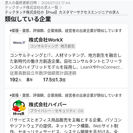
求人の最終更新日時：
2026/07/22 17:44
テックタッチ株式会社
の求人一覧
テックタッチ株式会社の【Prod】カスタマーサクセスエンジニアの求人
類似している企業
業種・業態、評価額、企業規模、経営者の出身企業が類似しています
株式会社WorkX
コンサルティング
地方創生
コンサルティングとIT、人材マッチング、地方創生を融合し
た新時代の働き方創造企業。自社コンサルタントとフリーラ
ンスのハイブリッドモデルを採用し、LeanXやProConnect
などのサービスを通じて、スキル重視の人材流動性の高い社
従業員数
設立年数
評価額
累計調達額
会モデルの実現を目指す。データ分析から実行までを一貫し
192
8
17.5
1.3
人
年
億
億
て支援する体制を構築している。
業種・業態、評価額、企業規模、経営者の出身企業が類似しています
株式会社ハイパー
プライバシー・セキュリティ
DX
ITサービスとオフィス用品販売を主軸とする企業。パソコン
やソフトウェアの提供、ネットワーク構築、Webサイト制
作、セキュリティサービス、システム開発を手がける。全国