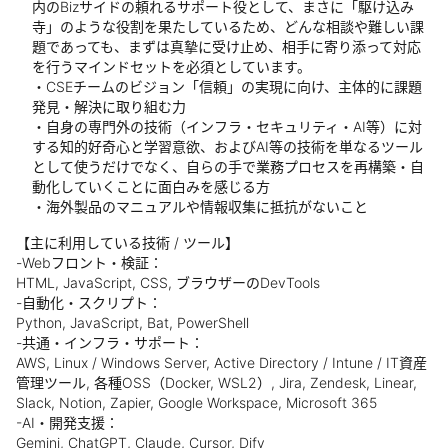
内のBizサイドの頼れるサポート役として、まさに「駆け込み
寺」のような役割を果たしているため、どんな相談や難しい課
題であっても、まずは真摯に受け止め、相手に寄り添って対応
を行うマインドセットを必須としています。
・CSEチームのビジョン「信頼」の実現に向け、主体的に課題
発見・解決に取り組む力
・自身の専門外の技術（インフラ・セキュリティ・AI等）に対
する知的好奇心と学習意欲、およびAI等の技術を単なるツール
として使うだけでなく、自らの手で業務プロセスを再構築・自
動化していくことに面白みを感じる方
・海外製品のマニュアルや情報収集に抵抗がないこと
【主に利用している技術 / ツール】
-Webフロント・検証：
HTML, JavaScript, CSS, ブラウザーのDevTools
-自動化・スクリプト：
Python, JavaScript, Bat, PowerShell
-共通・インフラ・サポート：
AWS, Linux / Windows Server, Active Directory / Intune / IT資産
管理ツール, 各種OSS（Docker, WSL2）, Jira, Zendesk, Linear,
Slack, Notion, Zapier, Google Workspace, Microsoft 365
-AI・開発支援：
Gemini, ChatGPT, Claude, Cursor, Dify