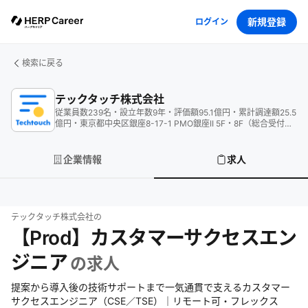
新規登録
ログイン
検索に戻る
テックタッチ株式会社
従業員数
239
名
・
設立年数
9
年
・
評価額
95.1
億円
・
累計調達額
25.5
億円
・
東京都中央区銀座8-17-1 PMO銀座II 5F・8F（総合受付
5F）
企業情報
求人
テックタッチ株式会社
の
【Prod】カスタマーサクセスエン
ジニア
の求人
提案から導入後の技術サポートまで一気通貫で支えるカスタマー
サクセスエンジニア（CSE／TSE）｜リモート可・フレックス