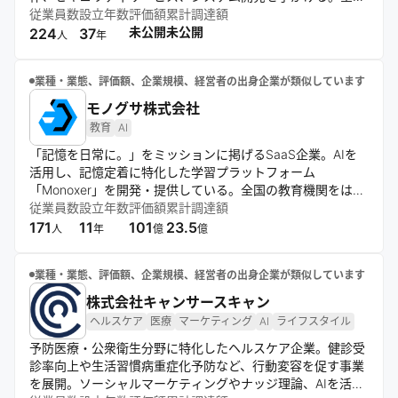
5拠点で、マルチベンダーアプローチによる最適なITソリュ
従業員数
設立年数
評価額
累計調達額
ーションを提供し、顧客企業の生産性向上とDX推進を支援
未公開
未公開
224
37
人
年
する。
業種・業態、評価額、企業規模、経営者の出身企業が類似しています
モノグサ株式会社
教育
AI
「記憶を日常に。」をミッションに掲げるSaaS企業。AIを
活用し、記憶定着に特化した学習プラットフォーム
「Monoxer」を開発・提供している。全国の教育機関をはじ
め、大手企業へも広く展開しており、記憶を切り口とした個
従業員数
設立年数
評価額
累計調達額
人のエンパワーメントと記憶データの可視化・活用が強みの
171
11
101
23.5
人
年
億
億
テックカンパニー。
業種・業態、評価額、企業規模、経営者の出身企業が類似しています
株式会社キャンサースキャン
ヘルスケア
医療
マーケティング
AI
ライフスタイル
予防医療・公衆衛生分野に特化したヘルスケア企業。健診受
診率向上や生活習慣病重症化予防など、行動変容を促す事業
を展開。ソーシャルマーケティングやナッジ理論、AIを活用