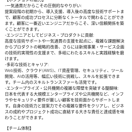
-一気通貫だからこその圧倒的なやりがい:
提案段階の初期から、導入支援、導入後の高度な技術サポートま
で、顧客の成功プロセスに分断なくトータルで関わることができ
ます。顧客に一番近いエンジニアだからこそ、深い信頼関係を築
くことができます。
-エンジニアとしてビジネス・プロダクトに貢献:
高度な技術サポートや一気通貫の支援を起点に、複雑な課題解決
からプロダクトの戦略的改善、さらには新規事業・サービス企画
の技術的実現性の支援まで、多岐にわたるスキルと実践経験を磨
けます。
-多彩な技術とキャリア:
Web技術、クラウド(AWS)、IT資産管理、セキュリティ、ツール
開発、AIの活用等、幅広い技術に挑戦し、スキルを拡張できま
す。チーム内のスキルトランスファーも活発です。
-エンタープライズ・公共機関の複雑な障壁を突破する醍醐味:
日本を代表する大規模エンタープライズや公共機関など、インフ
ラやセキュリティ要件が厳しい顧客を技術面からサポートしま
す。自身の技術力と提案力でその複雑な要件をクリアし、ビジネ
スの成約やプロジェクト成功に直結する大きな責任と達成感を味
わうことができます。
【チーム体制】