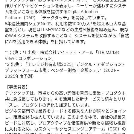
作ガイドやナビゲーションを表示し、ユーザーが迷わずにシステ
ムを使いこなせる体験を提供するDigital Adoption
Platform（DAP）「テックタッチ」を開発しています。
5年連続国内シェアNo.1*、利用者数1000万人*を超える巨大な基
盤を活かし 現在はLLMやRAGなどの生成AI技術を組み込み、既存
のWebシステムを改修することなく システムを使いながら「自然
にAIを活用できる体験」を目指しています。
*1 出典：*1 出典：株式会社アイ・ティ・アール「ITR Market
View：コラボレーション」
*2 出典：「ナレッジ共有市場2025」デジタル・アダプション・
プラットフォーム市場：ベンダー別売上金額シェア（2021～
2025年度予測）
【募集背景】
テックタッチは、市場からの高い評価を背景に事業・プロダクト
共に急成長しております。AIを活用した新サービスも続々とリリ
ースし、プロダクトの進化も加速しています。
ビジネス部門では業界をリードする優秀な人材が続々とジョイン
し、組織全体も拡大しています。このような中で、会社の成長ス
ピードに対応し、プロアクティブな価値提供や新たな挑戦も視野
に入れるため、カスタマーサクセスエンジニアチーム（CSE）の