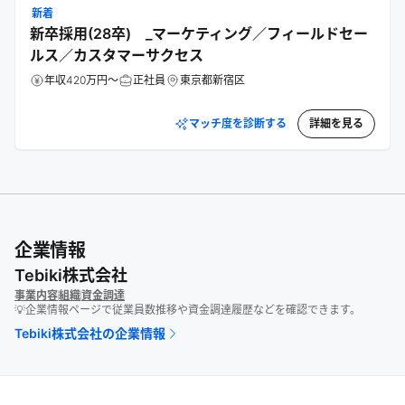
新着
新卒採用(28卒) _マーケティング／フィールドセー
ルス／カスタマーサクセス
年収420万円～
正社員
東京都新宿区
マッチ度を診断する
詳細を見る
企業情報
Tebiki株式会社
事業内容
組織
資金調達
💡企業情報ページで従業員数推移や資金調達履歴などを確認できます。
Tebiki株式会社
の企業情報