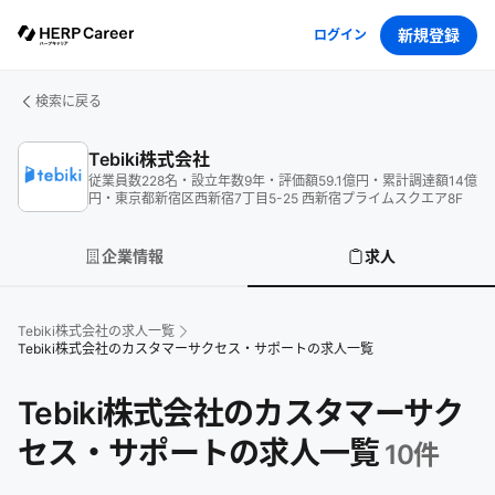
新規登録
ログイン
検索に戻る
Tebiki株式会社
従業員数
228
名
・
設立年数
9
年
・
評価額
59.1
億円
・
累計調達額
14
億
円
・
東京都新宿区西新宿7丁目5-25 西新宿プライムスクエア8F
企業情報
求人
Tebiki株式会社
の求人一覧
Tebiki株式会社のカスタマーサクセス・サポートの求人一覧
Tebiki株式会社のカスタマーサク
セス・サポートの求人一覧
10
件