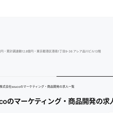
億円
・
累計調達額
12.8
億円
・
東京都港区港南1丁目9-36 アレア品川ビル13階
株式会社soucoのマーケティング・商品開発の求人一覧
ucoのマーケティング・商品開発の求