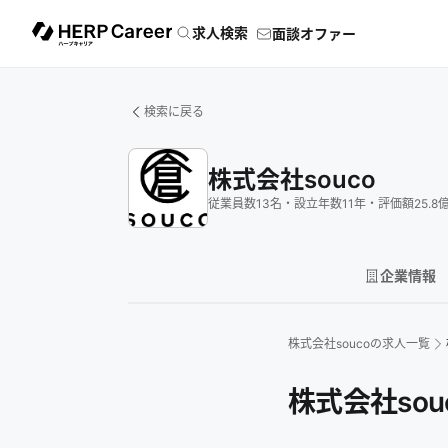
求人検索
面談オファー
検索に戻る
株式会社souco
従業員数
13
名
・
設立年数
11
年
・
評価額
25.8
企業情報
株式会社souco
の求人一覧
株式会社so