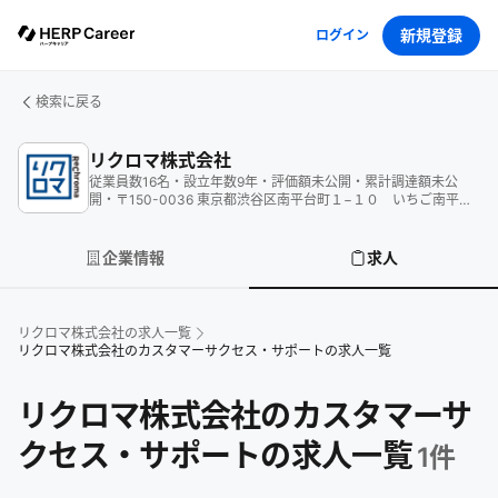
新規登録
ログイン
検索に戻る
リクロマ株式会社
従業員数
16
名
・
設立年数
9
年
・
評価額
未公開
・
累計調達額
未公
開
・
〒150-0036 東京都渋谷区南平台町１−１０ いちご南平台
ビル２階
企業情報
求人
リクロマ株式会社
の求人一覧
リクロマ株式会社のカスタマーサクセス・サポートの求人一覧
リクロマ株式会社のカスタマーサ
クセス・サポートの求人一覧
1
件