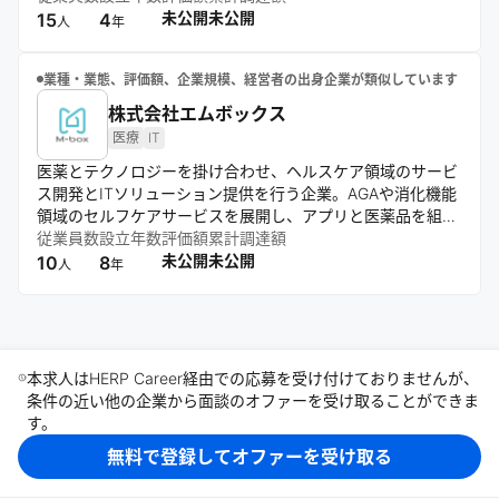
でサポート。企業の開発プロセスにユーザー理解を根付か
未公開
未公開
15
4
人
年
せ、意思決定の精度とスピードを高める。プロダクトづくり
に挑戦する人々を支援し、社会に新たな価値を生み出すこと
業種・業態、評価額、企業規模、経営者の出身企業が類似しています
を目指している。
株式会社エムボックス
医療
IT
医薬とテクノロジーを掛け合わせ、ヘルスケア領域のサービ
ス開発とITソリューション提供を行う企業。AGAや消化機能
領域のセルフケアサービスを展開し、アプリと医薬品を組み
合わせたプロダクトを開発。症状データに基づく最適なケア
従業員数
設立年数
評価額
累計調達額
を提供し、テクノロジーの力でセルフメディケーションのあ
未公開
未公開
10
8
人
年
り方を進化させる。
本求人はHERP Career経由での応募を受け付けておりませんが、
条件の近い他の企業から面談のオファーを受け取ることができま
す。
無料で登録してオファーを受け取る