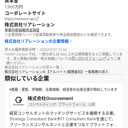
資本金
7,500万円
コーポレートサイト
https://realation.jp/
株式会社リアレーション
事業内容
組織
資金調達
💡企業情報ページで従業員数推移や資金調達履歴などを確認できます。
株式会社リアレーション
の企業情報
求人の最終更新日時：
2025/01/27 21:34
HERP Career では、一部の求人は Web 上の公開情報をもとに掲載していま
す。求人情報の削除・修正依頼については
問い合わせフォーム
よりご連
絡ください。
株式会社リアレーション
の求人一覧
株式会社リアレーションの【アルバイト/業務委託】一般事務の求人
類似している企業
業種・業態、評価額、企業規模、経営者の出身企業が類似しています
株式会社Groovement
コンサルティング
プラットフォーム
人材
経営コンサルタントのマッチングサービスを展開する企業。
Strategy Consultant BankやIT Consultant Bankを通じて、
フリーランスコンサルタントと企業をつなぐプラットフォー