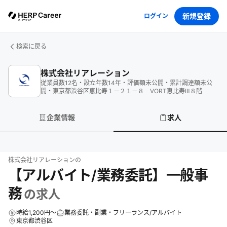
新規登録
ログイン
検索に戻る
株式会社リアレーション
従業員数
12
名
・
設立年数
14
年
・
評価額
未公開
・
累計調達額
未公
開
・
東京都渋谷区恵比寿１－２１－８ VORT恵比寿Ⅲ８階
企業情報
求人
株式会社リアレーション
の
【アルバイト/業務委託】一般事
務
の求人
時給1,200円～
業務委託・副業・フリーランス/アルバイト
東京都渋谷区