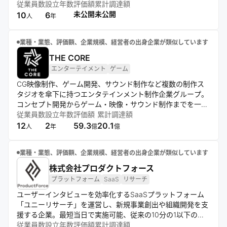
ムを運営。また、自社コンサルタントによる経営コンサルテ
従業員数
設立年数
評価額
累計調達額
ィングや研修サービスも提供し、プロフェッショナルの新し
未公開
未公開
10
6
人
年
い働き方を支援している。
業種・業態、評価額、企業規模、経営者の出身企業が類似しています
THE CORE
エンターテイメント
ゲーム
CG映像制作、ゲーム開発、サウンド制作など複数の制作ス
タジオを傘下に持つエンタテインメント制作企業グループ。
コンセプト開発からゲーム・映像・サウンド制作までを一貫
して手掛ける制作体制を構築し、Unreal Engineを活用した
従業員数
設立年数
評価額
累計調達額
制作パイプラインとクリエイター陣によるコンテンツ制作を
12
2
59.3
20.1
人
年
億
億
展開。アニメやゲームなどの映像コンテンツ制作に携わり、
国内外の作品制作に参加している。
業種・業態、評価額、企業規模、経営者の出身企業が類似しています
株式会社プロダクトフォース
プラットフォーム
SaaS
リサーチ
ユーザーインタビューを効率化するSaaSプラットフォーム
「ユニーリサーチ」を運営し、新規事業創出や組織開発を支
援する企業。最短当日で実施可能、従来の10分の1以下のコ
ストでリサーチを実現し、調査設計から活用までを一気通貫
従業員数
設立年数
評価額
累計調達額