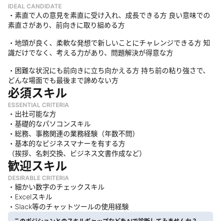
IDEAL CANDIDATE
・素直で人の意見を素直に受け入れ、成長できる方 良い意味での
素直さがあり、前向きに取り組める方
・地頭が良く、柔軟な発想で新しいことにチャレンジできる方 知
識だけでなく、考える力があり、問題解決が得意な方
・困難な状況にも前向きに立ち向かえる方 持ち前の粘り強さで、
どんな場面でも最後まで諦めない方
必須スキル
ESSENTIAL CRITERIA
・出社可能な方
・基礎的なパソコンスキル
・総務、事務関連の業務経験（年数不問）
・基本的なビジネスマナーを有する方
（挨拶、名刺交換、ビジネス文書作成など）
歓迎スキル
DESIRABLE CRITERIA
・細かい数字のチェックスキル
・Excelスキル
・Slack等のチャットツールの使用経験