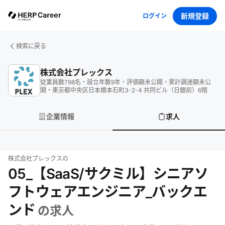
新規登録
ログイン
検索に戻る
株式会社プレックス
従業員数
798
名
・
設立年数
9
年
・
評価額
未公開
・
累計調達額
未公
開
・
東京都中央区日本橋本石町3-2-4 共同ビル（日銀前）6階
企業情報
求人
株式会社プレックス
の
05_【SaaS/サクミル】シニアソ
フトウェアエンジニア_バックエ
ンド
の求人