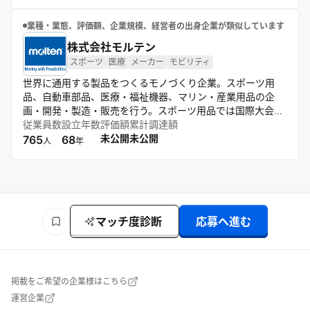
業種・業態、評価額、企業規模、経営者の出身企業が類似しています
株式会社モルテン
スポーツ
医療
メーカー
モビリティ
世界に通用する製品をつくるモノづくり企業。スポーツ用
品、自動車部品、医療・福祉機器、マリン・産業用品の企
画・開発・製造・販売を行う。スポーツ用品では国際大会公
式球など高品質な競技用具を提供し、自動車部品では制御技
従業員数
設立年数
評価額
累計調達額
術を活かした部品を世界のメーカーへ供給。医療・福祉や社
未公開
未公開
765
68
人
年
会インフラ分野にも製品展開し、あらゆるシーンで “動く” 価
値を支えてる。
マッチ度診断
応募へ進む
掲載をご希望の企業様はこちら
運営企業