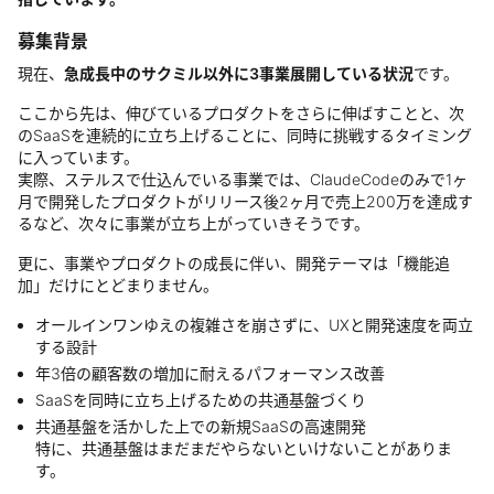
募集背景
現在、
急成長中のサクミル以外に3事業展開している状況
です。
ここから先は、伸びているプロダクトをさらに伸ばすことと、次
のSaaSを連続的に立ち上げることに、同時に挑戦するタイミング
に入っています。
実際、ステルスで仕込んでいる事業では、ClaudeCodeのみで1ヶ
月で開発したプロダクトがリリース後2ヶ月で売上200万を達成す
るなど、次々に事業が立ち上がっていきそうです。
更に、事業やプロダクトの成長に伴い、開発テーマは「機能追
加」だけにとどまりません。
オールインワンゆえの複雑さを崩さずに、UXと開発速度を両立
する設計
年3倍の顧客数の増加に耐えるパフォーマンス改善
SaaSを同時に立ち上げるための共通基盤づくり
共通基盤を活かした上での新規SaaSの高速開発
特に、共通基盤はまだまだやらないといけないことがありま
す。