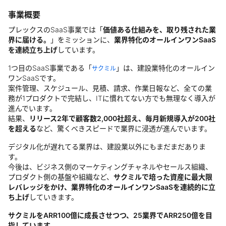
事業概要
プレックスのSaaS事業では「
価値ある仕組みを、取り残された業
界に届ける。
」をミッションに、
業界特化のオールインワンSaaS
を連続立ち上げ
しています。
1つ目のSaaS事業である「
」は、建設業特化のオールイン
サクミル
ワンSaaSです。
案件管理、スケジュール、見積、請求、作業日報など、全ての業
務が1プロダクトで完結し、ITに慣れてない方でも無理なく導入が
進んでいます。
結果、
リリース2年で顧客数2,000社超え、毎月新規導入が200社
を超える
など、驚くべきスピードで業界に浸透が進んでいます。
デジタル化が遅れてる業界は、建設業以外にもまだまだありま
す。
今後は、ビジネス側のマーケティングチャネルやセールス組織、
プロダクト側の基盤や組織など、
サクミルで培った資産に最大限
レバレッジをかけ、業界特化のオールインワンSaaSを連続的に立
ち上げ
していきます。
サクミルをARR100億に成長させつつ、25業界でARR250億を目
指しています。