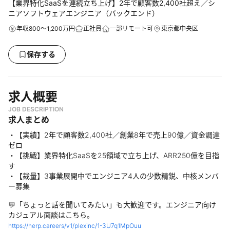
【業界特化SaaSを連続立ち上げ】2年で顧客数2,400社超え／シ
ニアソフトウェアエンジニア（バックエンド）
年収800～1,200万円
正社員
一部リモート可
東京都中央区
保存する
求人概要
JOB DESCRIPTION
求人まとめ
・【実績】2年で顧客数2,400社／創業8年で売上90億／資金調達
ゼロ
・【挑戦】業界特化SaaSを25領域で立ち上げ、ARR250億を目指
す
・【裁量】3事業展開中でエンジニア4人の少数精鋭、中核メンバ
ー募集
💬「ちょっと話を聞いてみたい」も大歓迎です。エンジニア向け
カジュアル面談はこちら。
https://herp.careers/v1/plexinc/1-3U7q1MpOuu