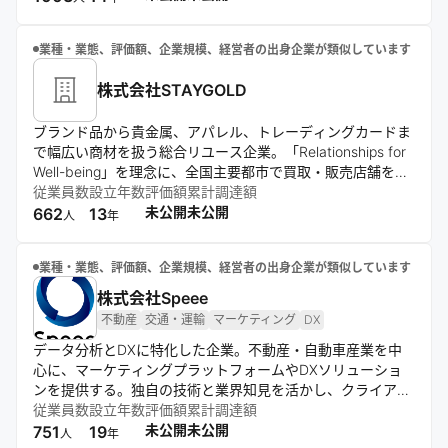
業種・業態、評価額、企業規模、経営者の出身企業が類似しています
株式会社STAYGOLD
ブランド品から貴金属、アパレル、トレーディングカードま
で幅広い商材を扱う総合リユース企業。「Relationships for
Well-being」を理念に、全国主要都市で買取・販売店舗を展
開。「NEXT REUSE CULTURE」をビジョンに掲げ、モノの
従業員数
設立年数
評価額
累計調達額
価値と想いを次の所有者へ繋ぐ事業を推進。
未公開
未公開
662
13
人
年
業種・業態、評価額、企業規模、経営者の出身企業が類似しています
株式会社Speee
不動産
交通・運輸
マーケティング
DX
データ分析とDXに特化した企業。不動産・自動車産業を中
心に、マーケティングプラットフォームやDXソリューショ
ンを提供する。独自の技術と業界知見を活かし、クライアン
トの課題解決とバリューチェーン変革を支援。創造性を重視
従業員数
設立年数
評価額
累計調達額
したオフィス環境も特徴的である。
未公開
未公開
751
19
人
年