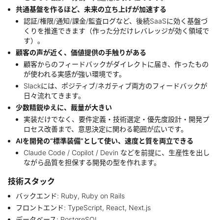
共通基盤を作るほど、未来の立ち上げが加速する
認証/権限/通知/課金/監査ログなど、後続SaaSに効く基盤づ
くりを推進できます（作った分だけレバレッジが効く領域で
す）。
顧客の声が近く、価値提供の手触りがある
顧客からのフィードバックがダイレクトに届き、作ったもの
が使われる実感が強い環境です。
Slackには、ポジティブ/ネガティブ両方のフィードバックが
日々流れてきます。
少数精鋭ゆえに、裁量が大きい
実装だけでなく、要件定義・技術選定・優先度設計・開発プ
ロセス改善まで、意思決定に関わる範囲が広いです。
AIを開発の“標準装備”として使い、速度と質を両立できる
Claude Code / Copilot / Devin などを前提に、生産性を出し
ながら品質を担保する開発の型を作れます。
技術スタック
バックエンド: Ruby, Ruby on Rails
フロントエンド: TypeScript, React, Next.js
データベース: PostgreSQL