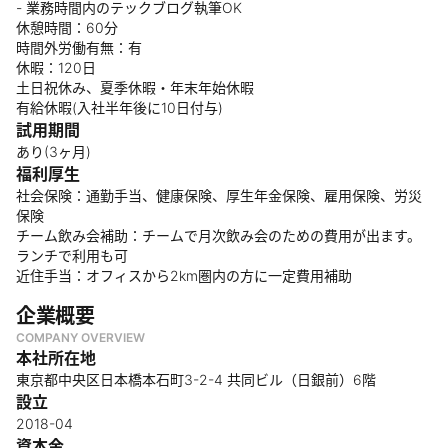
- 業務時間内のテックブログ執筆OK
休憩時間：60分
時間外労働有無：有
休暇：120日
土日祝休み、夏季休暇・年末年始休暇
有給休暇(入社半年後に10日付与)
試用期間
あり(3ヶ月)
福利厚生
社会保険：通勤手当、健康保険、厚生年金保険、雇用保険、労災
保険
チーム飲み会補助：チームで月次飲み会のための費用が出ます。
ランチで利用も可
近住手当：オフィスから2km圏内の方に一定費用補助
企業概要
COMPANY OVERVIEW
本社所在地
東京都中央区日本橋本石町3-2-4 共同ビル（日銀前）6階
設立
2018-04
資本金