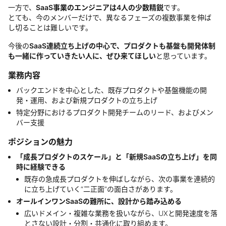
一方で、
SaaS事業のエンジニアは4人の少数精鋭
です。
とても、今のメンバーだけで、異なるフェーズの複数事業を伸ば
し切ることは難しいです。
今後の
SaaS連続立ち上げの中心で、プロダクトも基盤も開発体制
も一緒に作っていきたい人に、ぜひ来てほしい
と思っています。
業務内容
バックエンドを中心とした、既存プロダクトや基盤機能の開
発・運用、および新規プロダクトの立ち上げ
特定分野におけるプロダクト開発チームのリード、およびメン
バー支援
ポジションの魅力
「成長プロダクトのスケール」と「新規SaaSの立ち上げ」を同
時に経験できる
既存の急成長プロダクトを伸ばしながら、次の事業を連続的
に立ち上げていく“二正面”の面白さがあります。
オールインワンSaaSの難所に、設計から踏み込める
広いドメイン・複雑な業務を扱いながら、UXと開発速度を落
とさない設計・分割・共通化に取り組めます。