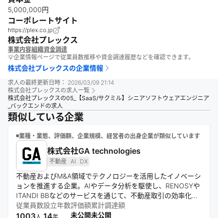
5,000,000円
コーポレートサイト
https://plex.co.jp
株式会社プレックス
事業内容
組織
資金調達
💡企業情報ページで従業員数推移や資金調達履歴などを確認できます。
株式会社プレックス
の企業情報
求人の最終更新日時：
2026/03/09 21:14
株式会社プレックス
の求人一覧
株式会社プレックスの05_【SaaS/サクミル】シニアソフトウェアエンジニア
_バックエンドの求人
類似している企業
業種・業態、評価額、企業規模、経営者の出身企業が類似しています
株式会社GA technologies
不動産
AI
DX
不動産およびM&A領域でテクノロジーを活用したイノベーシ
ョンを推進する企業。AIやデータ分析を駆使し、RENOSYや
ITANDI BBなどのサービスを通じて、不動産取引の効率化と
顧客体験の向上を実現。国内外で事業を展開し、業界全体の
従業員数
設立年数
評価額
累計調達額
デジタル化を牽引している。
未公開
未公開
1003
14
人
年