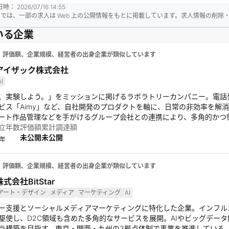
日時：
2026/07/16 14:55
reer では、一部の求人は Web 上の公開情報をもとに掲載しています。求人情報の削
いる企業
、評価額、企業規模、経営者の出身企業が類似しています
アイザック株式会社
AI
、実験しよう。」をミッションに掲げるラボラトリーカンパニー。電話
ビス「Aimy」など、自社開発のプロダクトを軸に、日常の非効率を解
ート作品管理などを手がけるグループ会社との連携により、多角的かつ
%の独立体制を活かしながら、「全ての挑戦者が、生涯働きたいと思える
立年数
評価額
累計調達額
境づくりに取り組む。
未公開
未公開
年
、評価額、企業規模、経営者の出身企業が類似しています
株式会社BitStar
アート・デザイン
メディア
マーケティング
AI
ー支援とソーシャルメディアマーケティングに特化した企業。インフル
駆使し、D2C領域も含めた多角的なサービスを展開。AIやビッグデー
ラ構築を目指す。東京・関西・九州の3拠点体制で事業を推進している