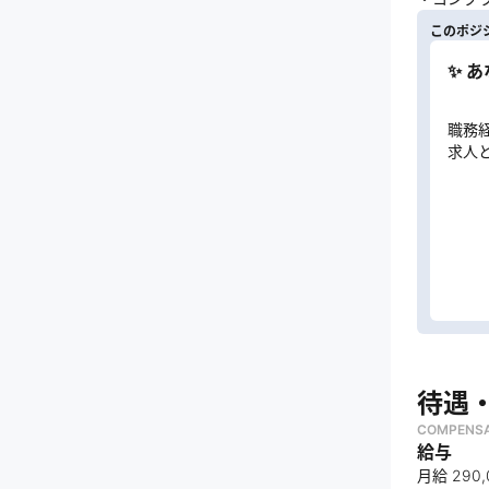
このポジ
✨ 
職務
求人
待遇
COMPENSA
給与
月給 290,