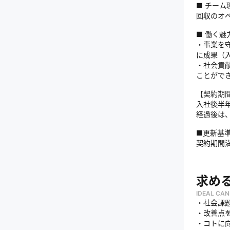
■ チーム
回収のオ
■ 働く魅
・事業を
に成果（
・社会貢
ことがで
【契約期
入社後半
経過後は
■更新基
契約期間
求め
IDEAL CAN
・社会課
・改善点
・コトに