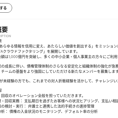
する
概要
IPTION
景
は「あらゆる情報を信用に変え、あたらしい価値を創出する」をミッショ
TAクラウドファクタリング」を展開しています。
金額は1,000億円を突破し、多くの中小企業・個人事業主の方々にご利
業の成長に伴い、債権管理体制のさらなる安定化と組織体制の強化が急
、チームの基盤をより強固にしていただける新たなメンバーを募集しま
務が未経験の方でも、これまでの対人折衝経験を活かして、チャレンジい
容
・回収のオペレーション全般を担っていただきます。
理・回収実務： 支払期日を過ぎたお客様への状況ヒアリング、支払い相
置の検討・実行： 弁護士と連携した法的手続きの進捗管理
分析： 債権の入金状況のモニタリング、デフォルト率の分析