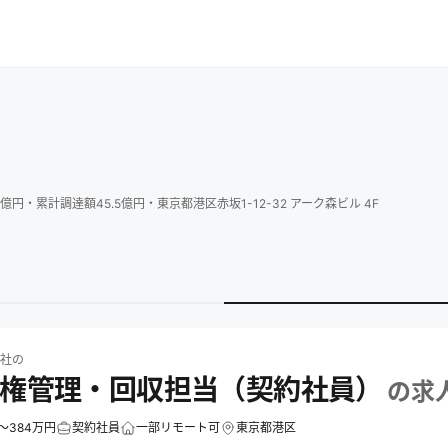
億円
・
累計調達額
45.5
億円
・
東京都港区赤坂1-12-32 アーク森ビル 4F
求人一覧
OLTA株式会社のCS債権管理・回収担当（契約社員）の求人
会社
の
債権管理・回収担当（契約社員）
の求
～384万円
契約社員
一部リモート可
東京都港区