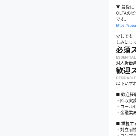
▼ 最後に
OLTA
です。
https://spe
少しでも
しみにし
必須
ESSENTIAL
対人折衝
歓迎
DESIRABLE
以下いず
■ 歓迎経
・回収実
・コール
・金融業
■ 重視す
・対立耐
・コンプ