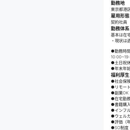
勤務地
東京都港区赤
雇用形態
契約社員
勤務体系
基本は在
・現状は週
●勤務時
10:00~
●土日祝
●年末年
福利厚生
●社会保
●リモー
●副業OK
●在宅勤
●書籍購
●インフ
●ウェル
●評価（
●SO制度