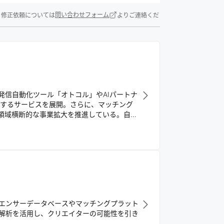
除・修正依頼については
問い合わせフォーム
よりご連絡くだ
発信自動化ツール「オトコル」やAIパートナ
消するサービスを展開。さらに、マッチング
領域横断的な事業拡大を推進している。自己
場所をつくる」というパーパスのもと、挑戦
エンサーデータベースやマッチングプラット
タ解析を活用し、クリエイターの可能性を引き
。