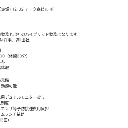
坂1-12-32 アーク森ビル 4F
宅勤務と出社のハイブリッド勤務になります。
4在宅、週1出社
間
19:00（休憩60分）
休み
始休暇
険完備
ト勤務可能
務用デュアルモニター貸与
入制度
ルエンザ等予防接種費用負担
カムランチ補助
年2回）