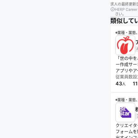
求人の最終更新
HERP Ca
さい。
類似して
業種・業態
「世の中を
ー作成サー
アプリやア
資本100
従業員数
設
し続ける環
43
11
人
業種・業態
クリエイタ
フォームを
出すインフ