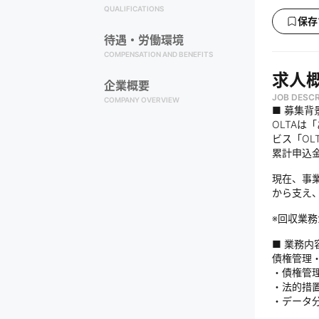
QUALIFICATIONS
保存
待遇・労働環境
COMPENSATION AND BENEFITS
求人
企業概要
JOB DESCR
COMPANY OVERVIEW
■ 募集背
OLTA
ビス「OL
累計申込
現在、事
から支え
※回収業
■ 業務内
債権管理
・債権管
・法的措
・データ