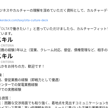
のビジネスやカルチャーの理解を深めていただく資料として、カルチャーデ
akerdeck.com/taxy/olta-culture-deck
「OLTAで働きたい！」と思っていただけましたら、カルチャーフィッ
ています。
スキル
 CRITERIA
業務の経験3年以上（営業、クレーム対応、督促、債権管理など、相手
スキル
 CRITERIA
れかをお持ちの方、歓迎です！
験：
務、督促業務の経験（即戦力として優遇）
センターでの架電業務経験
界での実務経験
る資質：
性：困難な交渉局面でも粘り強く、着地点を見出すコミュニケーション
ライアンス意識：高い倫理観を持ち、ルールに基づいた正確な業務遂行