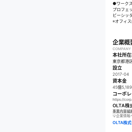
●ワーク
プロフェ
ビーシッ
※オフィ
企業概
COMPANY 
本社所在
東京都港区赤
設立
2017-04
資本金
45億5,
コーポレ
https://corp
OLTA
事業内容
組
💡企業情
OLTA株