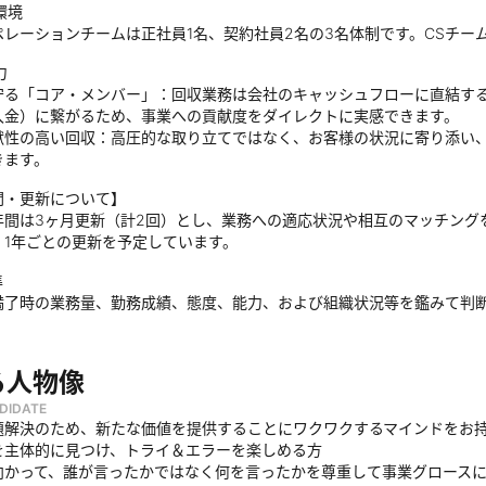
環境
ペレーションチームは正社員1名、契約社員2名の3名体制です。CSチー
力
守る「コア・メンバー」：回収業務は会社のキャッシュフローに直結す
入金）に繋がるため、事業への貢献度をダイレクトに実感できます。
献性の高い回収：高圧的な取り立てではなく、お客様の状況に寄り添い
きます。
間・更新について】
年間は3ヶ月更新（計2回）とし、業務への適応状況や相互のマッチング
、1年ごとの更新を予定しています。
準
満了時の業務量、勤務成績、態度、能力、および組織状況等を鑑みて判
る人物像
DIDATE
題解決のため、新たな価値を提供することにワクワクするマインドをお
を主体的に見つけ、トライ＆エラーを楽しめる方
向かって、誰が言ったかではなく何を言ったかを尊重して事業グロース