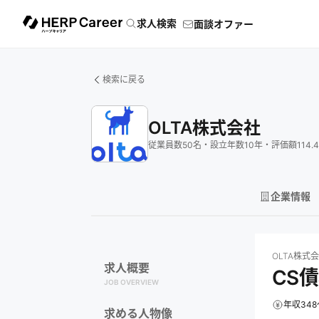
求人検索
面談オファー
検索に戻る
OLTA株式会社
従業員数
50
名
・
設立年数
10
年
・
評価額
114.4
企業情報
OLTA株式会社
の
OLTA株式
求人概要
CS
JOB OVERVIEW
年収348
求める人物像