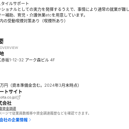
スタイルサポート
ッショナルとしての実力を発揮するうえで、事情により通常の就業が難
ター補助、育児・介護休業etcを用意しています。
ス内の受動喫煙対策あり（喫煙所あり）
要
OVERVIEW
地
坂1-12-32 アーク森ビル 4F
189万円（資本準備金含む。2024年3月末時点）
ートサイト
.olta.co.jp/
株式会社
織
資金調達
報ページで従業員数推移や資金調達履歴などを確認できます。
式会社
の企業情報