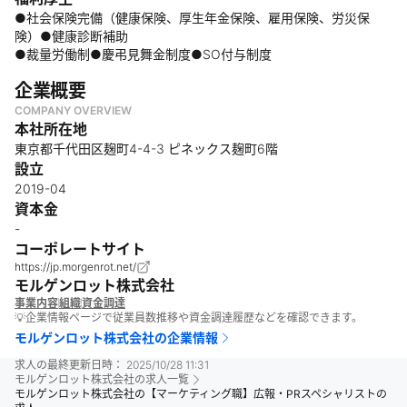
●社会保険完備（健康保険、厚生年金保険、雇用保険、労災保
険）●健康診断補助
●裁量労働制●慶弔見舞金制度●SO付与制度
企業概要
COMPANY OVERVIEW
本社所在地
東京都千代田区麹町4-4-3 ピネックス麹町6階
設立
2019-04
資本金
-
コーポレートサイト
https://jp.morgenrot.net/
モルゲンロット株式会社
事業内容
組織
資金調達
💡企業情報ページで従業員数推移や資金調達履歴などを確認できます。
モルゲンロット株式会社
の企業情報
求人の最終更新日時：
2025/10/28 11:31
モルゲンロット株式会社
の求人一覧
モルゲンロット株式会社の【マーケティング職】広報・PRスペシャリストの