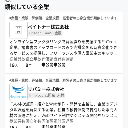
求人
類似している企業
業種・業態、評価額、企業規模、経営者の出身企業が類似しています
ペイトナー株式会社
FinTech
SaaS
金融
オンライン型ファクタリングで資金繰りを支援するFinTech
企業。請求書のアップロードのみで売掛金を即時資金化でき
るサービスを提供し、フリーランスや個人事業主のキャッシ
ュフロー改善を実現。テクノロジーにより金融プロセスを効
従業員数
設立年数
評価額
累計調達額
率化し、挑戦しやすいお金の仕組みづくりを推進する。
未公開
未公開
19
8
人
年
業種・業態、評価額、企業規模、経営者の出身企業が類似しています
リバミー株式会社
IT
システム開発
人材
IT人材の派遣・紹介とWeb制作・開発を主軸に、企業のデジ
タル課題を解決する企業。独自の教育体制で育成した専門人
材の派遣に加え、Webサイト制作やシステム開発をワンスト
ップで提供する。集客コンサルティングやマッチング支援に
従業員数
設立年数
評価額
累計調達額
も強み。技術と人材の両面から、クライアントのビジネス成
未公開
未公開
18
9
人
年