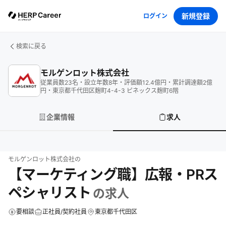
新規登録
ログイン
検索に戻る
モルゲンロット株式会社
従業員数
23
名
・
設立年数
8
年
・
評価額
12.4
億円
・
累計調達額
2
億
円
・
東京都千代田区麹町4-4-3 ピネックス麹町6階
企業情報
求人
モルゲンロット株式会社
の
【マーケティング職】広報・PRス
ペシャリスト
の求人
要相談
正社員/契約社員
東京都千代田区