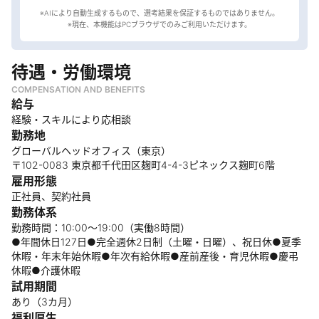
※AIにより自動生成するもので、選考結果を保証するものではありません。
待遇・労働環境
COMPENSATION AND BENEFITS
給与
経験・スキルにより応相談
勤務地
グローバルヘッドオフィス（東京）
〒102-0083 東京都千代田区麹町4-4-3ピネックス麹町6階
雇用形態
正社員、契約社員
勤務体系
勤務時間：10:00〜19:00（実働8時間）
●年間休日127日●完全週休2日制（土曜・日曜）、祝日休●夏季
休暇・年末年始休暇●年次有給休暇●産前産後・育児休暇●慶弔
休暇●介護休暇
試用期間
あり（3カ月）
福利厚生