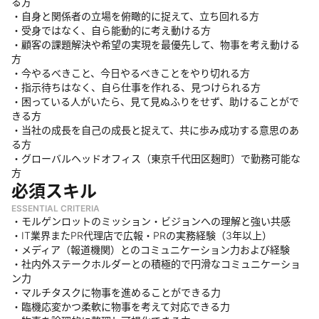
る方
・自身と関係者の立場を俯瞰的に捉えて、立ち回れる方
・受身ではなく、自ら能動的に考え動ける方
・顧客の課題解決や希望の実現を最優先して、物事を考え動ける
方
・今やるべきこと、今日やるべきことをやり切れる方
・指示待ちはなく、自ら仕事を作れる、見つけられる方
・困っている人がいたら、見て見ぬふりをせず、助けることがで
きる方
・当社の成長を自己の成長と捉えて、共に歩み成功する意思のあ
る方
・グローバルヘッドオフィス（東京千代田区麹町）で勤務可能な
方
必須スキル
ESSENTIAL CRITERIA
・モルゲンロットのミッション・ビジョンへの理解と強い共感
・IT業界またPR代理店で広報・PRの実務経験（3年以上）
・メディア（報道機関）とのコミュニケーション力および経験
・社内外ステークホルダーとの積極的で円滑なコミュニケーショ
ン力
・マルチタスクに物事を進めることができる力
・臨機応変かつ柔軟に物事を考えて対応できる力