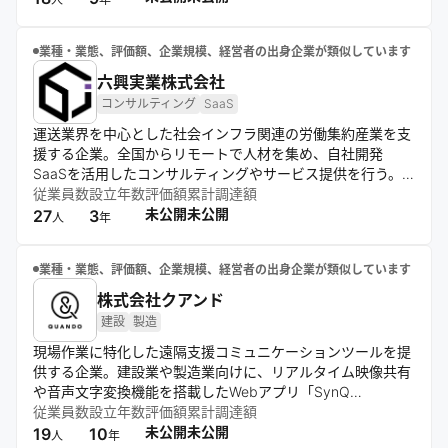
果の最大化を目指す。
業種・業態、評価額、企業規模、経営者の出身企業が類似しています
六興実業株式会社
コンサルティング
SaaS
運送業界を中心とした社会インフラ関連の労働集約産業を支
援する企業。全国からリモートで人材を集め、自社開発
SaaSを活用したコンサルティングやサービス提供を行う。
経営企画・営業代行、新規荷主開拓、原価計算など、業界の
従業員数
設立年数
評価額
累計調達額
課題解決と発展に貢献。オンライン中心の商談とバーチャル
未公開
未公開
27
3
人
年
オフィスを採用し、定期的な社員合宿で対面交流を図る。
業種・業態、評価額、企業規模、経営者の出身企業が類似しています
株式会社クアンド
建設
製造
現場作業に特化した遠隔支援コミュニケーションツールを提
供する企業。建設業や製造業向けに、リアルタイム映像共有
や音声文字変換機能を搭載したWebアプリ「SynQ
Remote」を開発。導入提案やサポート、認知拡大活動を通
従業員数
設立年数
評価額
累計調達額
じ、現場のリモートワーク課題解決に取り組む。
未公開
未公開
19
10
人
年