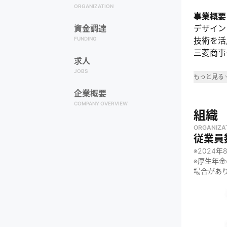
ORGANIZATION
事業概要
資金調達
デザイン
FUNDING
技術を活
三菱商事
求人
JOBS
事業領
もっと見る
企業概要
・
コンサ
COMPANY OVERVIEW
・
デジタ
組織
・
IT・
ORGANIZA
従業員
なぜや
※
2024年
・
「顧客
※厚生年
場合があ
・
新たな
・
デザイ
何をし
・
サービ