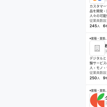
カスタマーサ
品を開発・
人々の可能
従業員数
設
245
6
人
業種・業態
デジタルと
験サービス
人・モノ・
従業員数
設
250
9
人
業種・業態