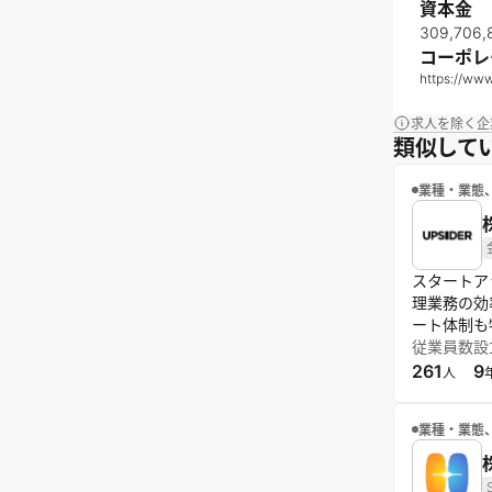
資本金
309,706
コーポレ
https://www
求人を除く企
類似して
業種・業態
スタートア
理業務の効
ート体制も
従業員数
設
261
9
人
業種・業態