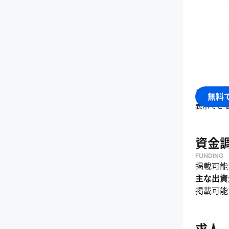
・
顧客企
・
共創型
エムシ
無料
表示でき
資金
FUNDING
掲載可能
主な出資
掲載可能