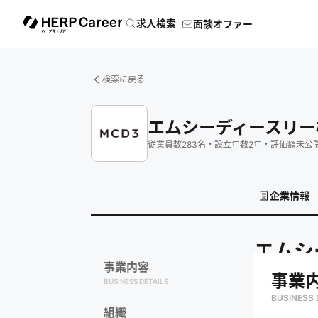
求人検索
面談オファー
検索に戻る
エムシーディースリー
従業員数
283
名
・
設立年数
2
年
・
評価額
未公
企業情報
エムシ
事業内容
事業
BUSINESS DETAILS
BUSINESS 
組織