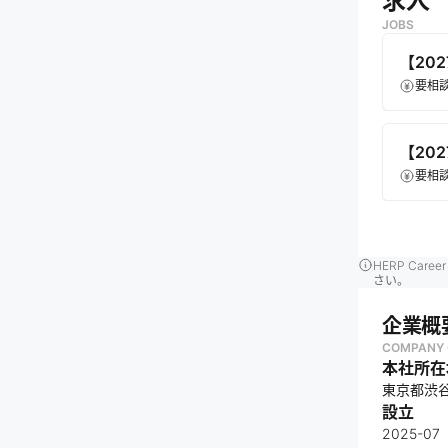
求人
JOBS
【20
要相
【20
要相
HERP Ca
さい。
企業概
COMPANY 
本社所在
東京都渋谷区
設立
2025-07