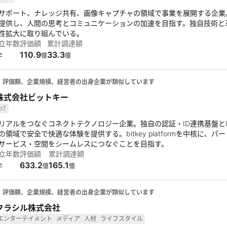
ポート、ナレッジ共有、画像キャプチャの領域で事業を展開する企業。Helpf
提供し、人間の思考とコミュニケーションの加速を目指す。独自技術と
性拡大に取り組んでいる。
立年数
評価額
累計調達額
110.9
33.3
年
億
億
、評価額、企業規模、経営者の出身企業が類似しています
株式会社ビットキー
IoT
リアルをつなぐコネクトテクノロジー企業。独自の認証・ID連携基盤と
の領域で安全で快適な体験を提供する。bitkey platformを中核に
サービス・空間をシームレスにつなぐことを目指す。
立年数
評価額
累計調達額
633.2
165.1
年
億
億
、評価額、企業規模、経営者の出身企業が類似しています
クラシル株式会社
エンターテイメント
メディア
人材
ライフスタイル