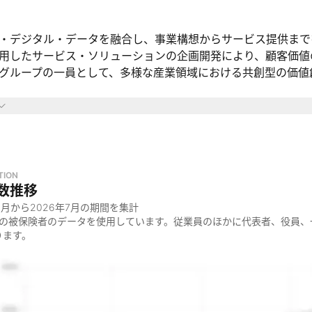
・デジタル・データを融合し、事業構想からサービス提供まで
用したサービス・ソリューションの企画開発により、顧客価値
グループの一員として、多様な産業領域における共創型の価値
域
ルティング
ルソリューション
サービス開発
TION
数推移
っているのか
8月
から
2026年7月
の期間を集計
価値の最大化」と「社会的意義の創出」の両立
金の被保険者のデータを使用しています。従業員のほかに代表者、役員、
ります。
価値の連鎖を生む“仕組み”を通じて、企業と社会の未来を共に
ン・デジタル・データを手段に、事業変革と課題解決に貢献す
ているのか
ス・ソリューションの企画・開発