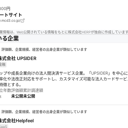
,800円
ートサイト
.mcd3.co.jp/
業情報は、Web公開されている情報をもとに株式会社HERPが独自に作成していま
いる企業
、評価額、企業規模、経営者の出身企業が類似しています
株式会社 UPSIDER
金融
ップや成長企業向けの法人間決済サービス企業。「UPSIDER」を中心
率化や法改正対応をサポートし、カスタマイズ可能な法人カードサービ
特徴とする。
立年数
評価額
累計調達額
未公開
未公開
年
、評価額、企業規模、経営者の出身企業が類似しています
株式会社Helpfeel
SaaS