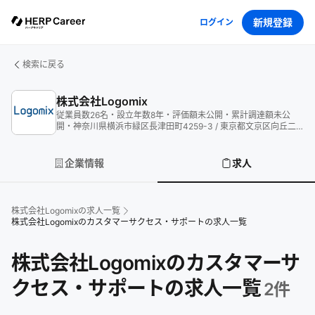
新規登録
ログイン
検索に戻る
株式会社Logomix
従業員数
26
名
・
設立年数
8
年
・
評価額
未公開
・
累計調達額
未公
開
・
神奈川県横浜市緑区長津田町4259-3 / 東京都文京区向丘二
丁目３番１０号
企業情報
求人
株式会社Logomix
の求人一覧
株式会社Logomixのカスタマーサクセス・サポートの求人一覧
株式会社Logomixのカスタマーサ
クセス・サポートの求人一覧
2
件