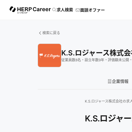
求人検索
面談オファー
検索に戻る
K.S.ロジャース株式会
従業員数
8
名
・
設立年数
9
年
・
評価額
未公開
企業情報
K.S.ロジャース株式会社
の求
K.S.ロジ