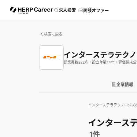
求人検索
面談オファー
検索に戻る
インターステラテクノ
従業員数
222
名
・
設立年数
14
年
・
評価額
未公
企業情報
インターステラテクノロジズ
インターステ
1
件