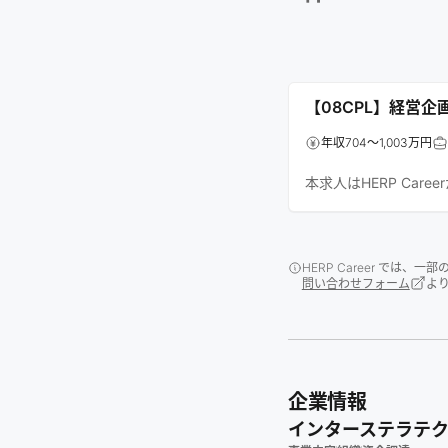
【08CPL】経営
年収704～1,003万円
本求人はHERP Car
HERP Career では
問い合わせフォーム
よ
企業情報
インターステラテ