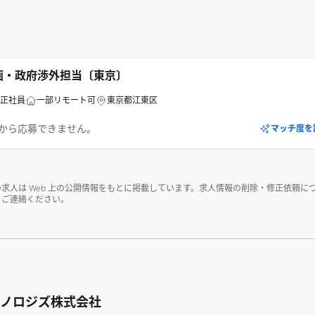
企画・政府渉外担当〔東京〕
正社員
一部リモート可
東京都江東区
eerから応募できません。
マッチ度を
、一部の求人は Web 上の公開情報をもとに掲載しています。求人情報の削除・修正依頼に
りご連絡ください。
クノロジズ株式会社