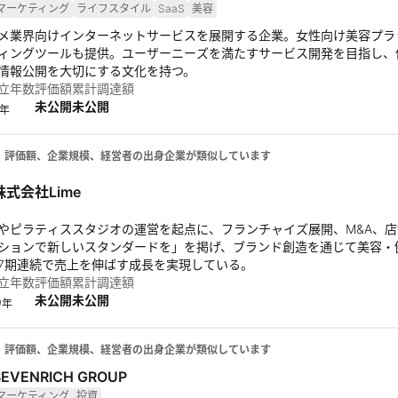
マーケティング
ライフスタイル
SaaS
美容
メ業界向けインターネットサービスを展開する企業。女性向け美容プラッ
ィングツールも提供。ユーザーニーズを満たすサービス開発を目指し、
情報公開を大切にする文化を持つ。
立年数
評価額
累計調達額
未公開
未公開
年
、評価額、企業規模、経営者の出身企業が類似しています
株式会社Lime
やピラティススタジオの運営を起点に、フランチャイズ展開、M&A、
ションで新しいスタンダードを」を掲げ、ブランド創造を通じて美容・健
7期連続で売上を伸ばす成長を実現している。
立年数
評価額
累計調達額
未公開
未公開
0
年
、評価額、企業規模、経営者の出身企業が類似しています
SEVENRICH GROUP
マーケティング
投資