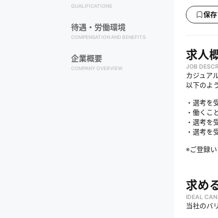
QUALIFICATIONS
保存
待遇・労働環境
COMPENSATION AND BENEFITS
求人
企業概要
JOB DESCR
COMPANY OVERVIEW
カジュア
以下のよ
・選考を
・働くこ
・選考を
・選考を
※ご登録
求め
IDEAL CAN
当社のバ