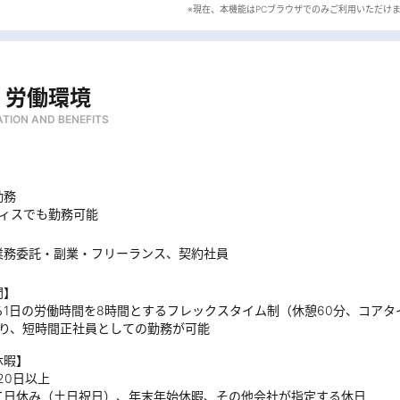
・労働環境
TION AND BENEFITS
勤務
フィスでも勤務可能
業務委託・副業・フリーランス、契約社員
間】
る1日の労働時間を8時間とするフレックスタイム制（休憩60分、コア
より、短時間正社員としての勤務が可能
休暇】
20日以上
二日休み（土日祝日）、年末年始休暇、その他会社が指定する休日