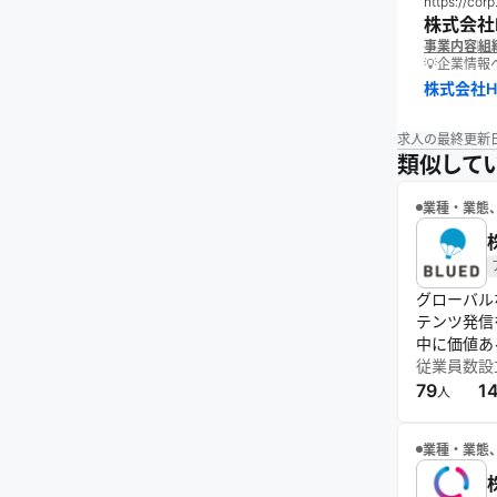
https://cor
株式会社
事業内容
組
💡企業情
株式会社H
求人の最終更新
類似して
業種・業態
グローバル
テンツ発信
中に価値あ
従業員数
設
79
1
人
業種・業態