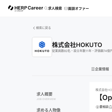
求人検索
面談オファー
検索に戻る
株式会社HOKUTO
従業員数
82
名
・
設立年数
11
年
・
評価額
74
億
企業情報
株式会社HOKUT
株式会社HO
求人概要
【Op
JOB OVERVIEW
要相談
求める人物像