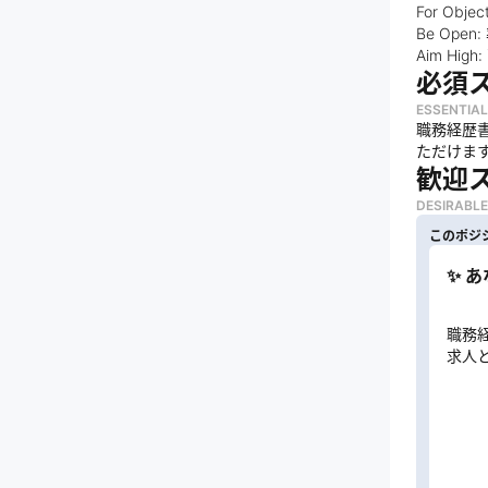
For O
Be Op
Aim H
必須
ESSENTIAL
職務経歴書
ただけま
歓迎
DESIRABLE
このポジ
✨ 
職務
求人