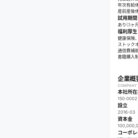
年次有給
産前産後
試用期間
あり(3ヶ月
福利厚生
健康保険
ストック
通信費補
書籍購入制
企業概
COMPANY 
本社所在
150‐0
設立
2016-03
資本金
100,000
コーポレ