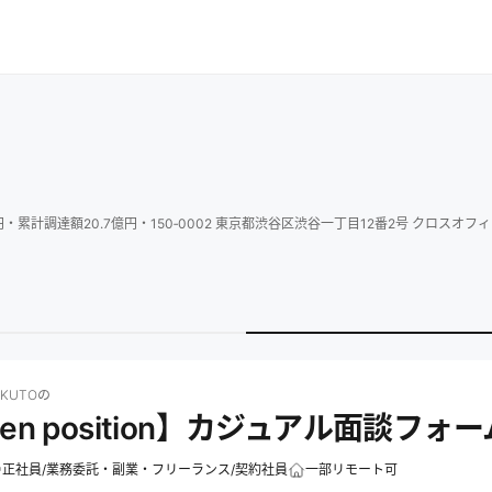
円
・
累計調達額
20.7
億円
・
150‐0002 東京都渋谷区渋谷一丁目12番2号 クロスオフィ
O
の求人一覧
株式会社HOKUTOの【Open position】カジュアル面談フォームの
KUTO
の
en position】カジュアル面談フォー
正社員/業務委託・副業・フリーランス/契約社員
一部リモート可