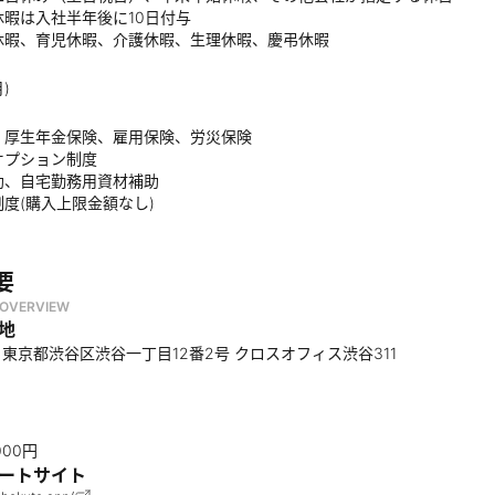
休暇は入社半年後に10日付与
休暇、育児休暇、介護休暇、生理休暇、慶弔休暇
)
、厚生年金保険、雇用保険、労災保険
オプション制度
助、自宅勤務用資材補助
度(購入上限金額なし)
要
OVERVIEW
地
002 東京都渋谷区渋谷一丁目12番2号 クロスオフィス渋谷311
,000円
ートサイト