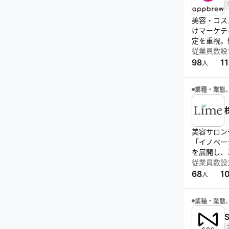
美容・コス
けマーケテ
定を重視。
従業員数
設
98
11
人
業種・業態
美容サロン
「イノベー
を展開し、
従業員数
設
68
1
人
業種・業態