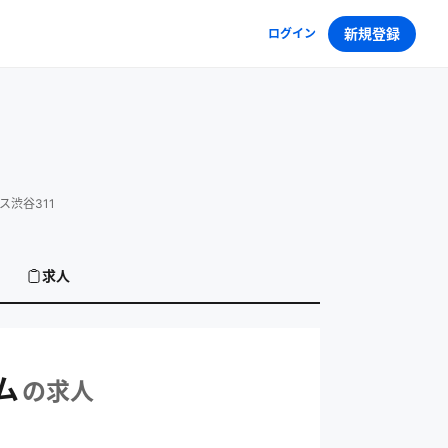
新規登録
ログイン
ス渋谷311
求人
求人
ム
の求人