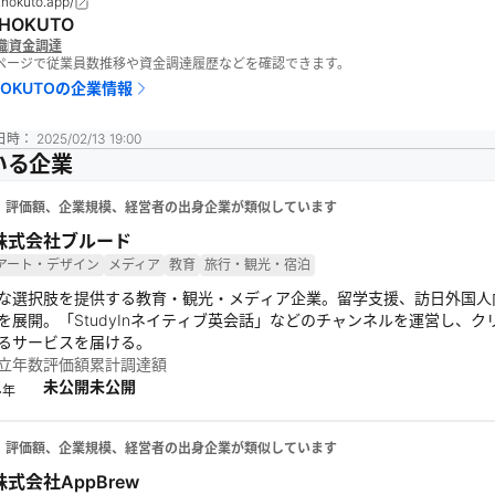
p.hokuto.app/
HOKUTO
織
資金調達
報ページで従業員数推移や資金調達履歴などを確認できます。
OKUTO
の企業情報
日時：
2025/02/13 19:00
いる企業
、評価額、企業規模、経営者の出身企業が類似しています
株式会社ブルード
アート・デザイン
メディア
教育
旅行・観光・宿泊
な選択肢を提供する教育・観光・メディア企業。留学支援、訪日外国人向け
を展開。「StudyInネイティブ英会話」などのチャンネルを運営し、
るサービスを届ける。
立年数
評価額
累計調達額
未公開
未公開
4
年
、評価額、企業規模、経営者の出身企業が類似しています
株式会社AppBrew