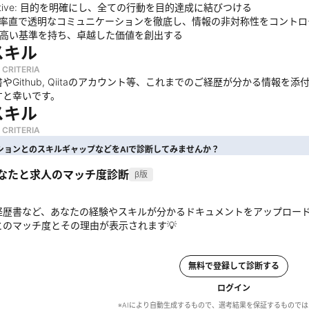
bjective: 目的を明確にし、全ての行動を目的達成に結びつける
en: 率直で透明なコミュニケーションを徹底し、情報の非対称性をコント
igh: 高い基準を持ち、卓越した価値を創出する
スキル
 CRITERIA
やGithub, Qiitaのアカウント等、これまでのご経歴が分かる情報
すと幸いです。
スキル
 CRITERIA
ションとのスキルギャップなどをAIで診断してみませんか？
あなたと求人のマッチ度診断
β版
経歴書など、あなたの経験やスキルが分かるドキュメントをアップロー
とのマッチ度とその理由が表示されます💡
無料で登録して診断する
ログイン
※AIにより自動生成するもので、選考結果を保証するもので