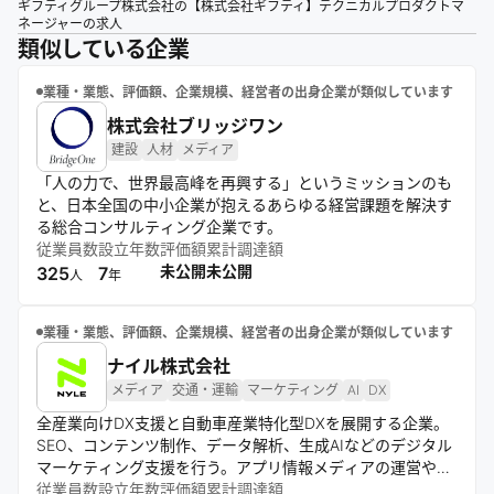
ギフティグループ株式会社の【株式会社ギフティ】テクニカルプロダクトマ
ネージャーの求人
類似している企業
業種・業態、評価額、企業規模、経営者の出身企業が類似しています
株式会社ブリッジワン
建設
人材
メディア
「人の力で、世界最高峰を再興する」というミッションのも
と、日本全国の中小企業が抱えるあらゆる経営課題を解決す
る総合コンサルティング企業です。
従業員数
設立年数
評価額
累計調達額
未公開
未公開
325
7
人
年
業種・業態、評価額、企業規模、経営者の出身企業が類似しています
ナイル株式会社
メディア
交通・運輸
マーケティング
AI
DX
全産業向けDX支援と自動車産業特化型DXを展開する企業。
SEO、コンテンツ制作、データ解析、生成AIなどのデジタル
マーケティング支援を行う。アプリ情報メディアの運営や自
動車サブスクリプションサービスも提供し、多様な産業のア
従業員数
設立年数
評価額
累計調達額