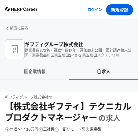
新規登録
ログイン
検索に戻る
ギフティグループ株式会社
従業員数
372
名
・
設立年数
17
年
・
評価額
未公開
・
累計調達額
未公
開
・
東京都品川区東五反田2-10-2 東五反田スクエア11階
企業情報
求人
ギフティグループ株式会社
の
【株式会社ギフティ】テクニカル
プロダクトマネージャー
の求人
年収～1,430万円
正社員
一部リモート可
東京都