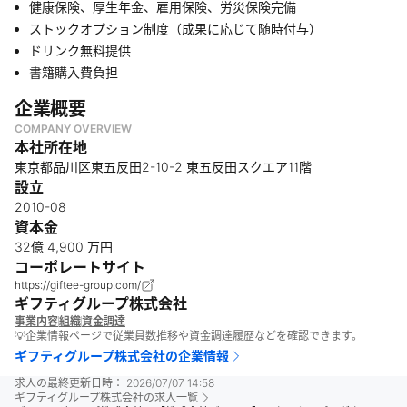
健康保険、厚生年金、雇用保険、労災保険完備
ストックオプション制度（成果に応じて随時付与）
ドリンク無料提供
書籍購入費負担
企業概要
COMPANY OVERVIEW
本社所在地
東京都品川区東五反田2-10-2 東五反田スクエア11階
設立
2010-08
資本金
32億 4,900 万円
コーポレートサイト
https://giftee-group.com/
ギフティグループ株式会社
事業内容
組織
資金調達
💡企業情報ページで従業員数推移や資金調達履歴などを確認できます。
ギフティグループ株式会社
の企業情報
求人の最終更新日時：
2026/07/07 14:58
ギフティグループ株式会社
の求人一覧