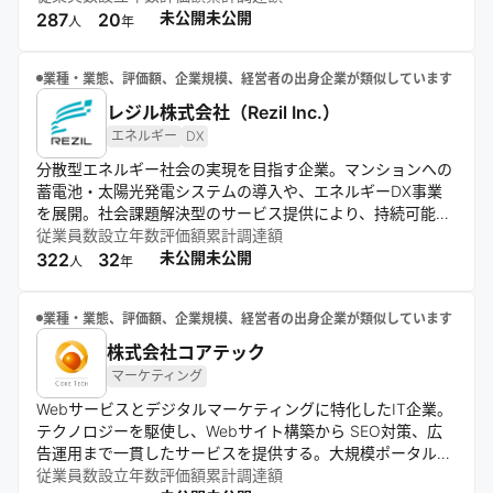
ップデートを通じて豊かな社会の実現を目指す。
未公開
未公開
287
20
人
年
業種・業態、評価額、企業規模、経営者の出身企業が類似しています
レジル株式会社（Rezil Inc.）
エネルギー
DX
分散型エネルギー社会の実現を目指す企業。マンションへの
蓄電池・太陽光発電システムの導入や、エネルギーDX事業
を展開。社会課題解決型のサービス提供により、持続可能な
社会づくりに貢献。多様な人材の知恵を結集し、難題に挑
従業員数
設立年数
評価額
累計調達額
戦。公正な対応で信頼を獲得し、収益と成長の両立を図る。
未公開
未公開
322
32
人
年
業種・業態、評価額、企業規模、経営者の出身企業が類似しています
株式会社コアテック
マーケティング
Webサービスとデジタルマーケティングに特化したIT企業。
テクノロジーを駆使し、Webサイト構築から SEO対策、広
告運用まで一貫したサービスを提供する。大規模ポータルサ
イトの開発やSNS運営、リスティング広告の企画など、幅広
従業員数
設立年数
評価額
累計調達額