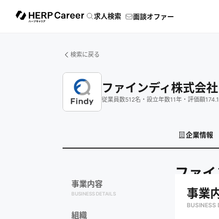
求人検索
面談オファー
検索に戻る
ファインディ株式会社
従業員数
512
名
・
設立年数
11
年
・
評価額
174.1
企業情報
ファイ
事業内容
事業
BUSINESS DETAILS
BUSINESS 
組織