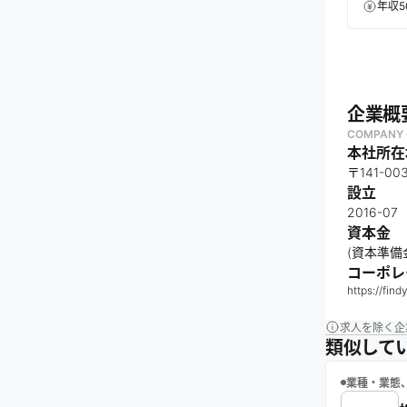
年収5
企業概
COMPANY 
本社所在
〒141-
設立
2016-07
資本金
(資本準備金
コーポレ
https://findy
求人を除く企
類似して
業種・業態