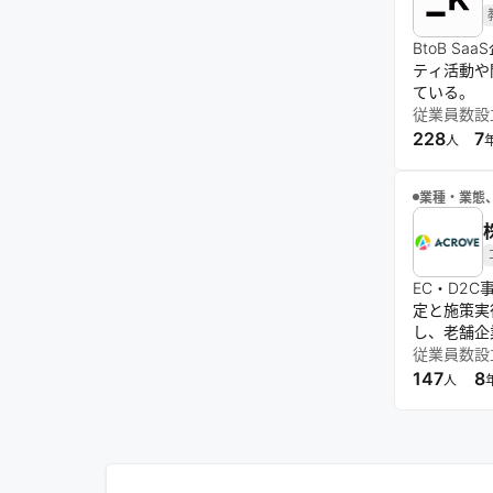
BtoB 
ティ活動や
ている。
従業員数
設
228
7
人
業種・業態
EC・D2
定と施策実
し、老舗企
従業員数
設
147
8
人