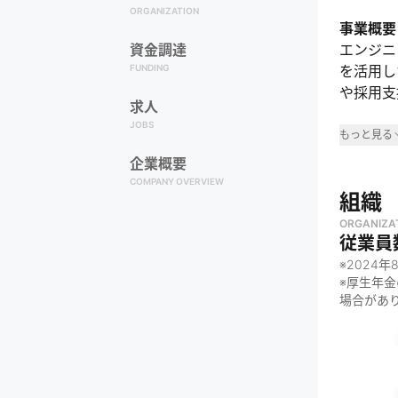
ORGANIZATION
事業概要
資金調達
エンジニ
FUNDING
を活用し
や採用支
求人
JOBS
事業領
もっと見る
企業概要
・
IT・
COMPANY OVERVIEW
・
エンジ
組織
なぜや
ORGANIZA
従業員
・
「つく
※
2024年
げる
※厚生年
・
技術立
場合があ
・
学びと
何をし
・
エンジ