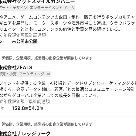
株式会社グッドスマイルカンパニー
アート・デザイン
エンターテイメント
SaaS
やアニメ、ゲームコンテンツの企画・制作・販売を行うポップカルチャー
ギュアを展開し、モータースポーツや海外市場にも進出。クラウドファ
リエイターとともにコンテンツの価値と愛着を高め続けている。
立年数
評価額
累計調達額
未公開
未公開
6
年
、評価額、企業規模、経営者の出身企業が類似しています
株式会社ZEALS
卸売・小売
マーケティング
AI
ージェントを提供する企業。AI技術とデータドリブンなマーケティング支
援する。会話データを軸に、顧客ごとの最適なコミュニケーション設計
ながらグローバル企業としての成長を目指している。
立年数
評価額
累計調達額
3
159.8
54.2
年
億
億
、評価額、企業規模、経営者の出身企業が類似しています
株式会社ナレッジワーク