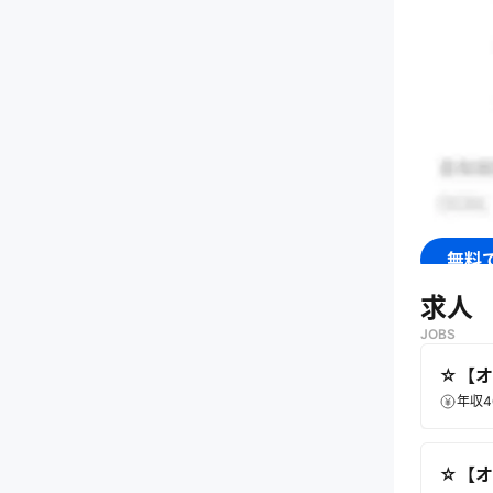
無料
求人
JOBS
☆【オ
年収4
☆【オ