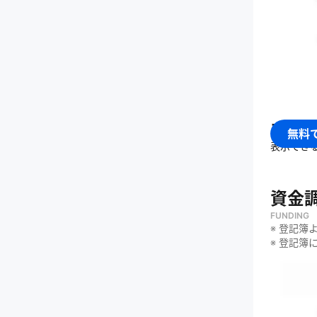
・
フリー
・
外国人
・
エンジ
・
開発ツ
ファイ
無料
表示でき
資金
FUNDING
※ 登記簿
※ 登記