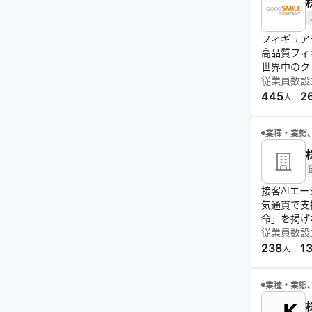
フィギュア
高品質フィ
世界中のク
従業員数
設
445
2
人
業種・業態
接客AIエ
気通貫で支
命」を掲げ
従業員数
設
238
1
人
業種・業態