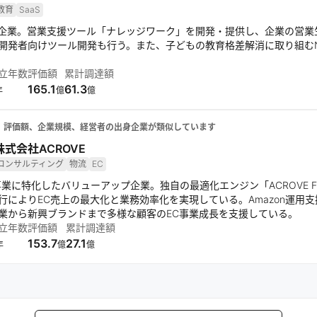
教育
SaaS
SaaS企業。営業支援ツール「ナレッジワーク」を開発・提供し、企業の営
開発者向けツール開発も行う。また、子どもの教育格差解消に取り組む
立年数
評価額
累計調達額
165.1
61.3
年
億
億
、評価額、企業規模、経営者の出身企業が類似しています
株式会社ACROVE
コンサルティング
物流
EC
C事業に特化したバリューアップ企業。独自の最適化エンジン「ACROVE 
行によりEC売上の最大化と業務効率化を実現している。Amazon運用
業から新興ブランドまで多様な顧客のEC事業成長を支援している。
立年数
評価額
累計調達額
153.7
27.1
年
億
億