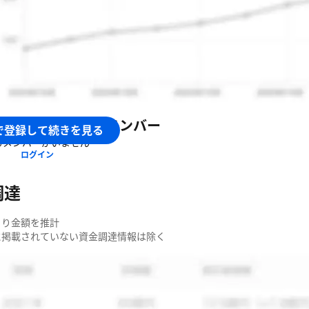
ランス・副業エンジニア向けマッチングサービス「Findy Freel
エンジニア採用支援サービス「Findy Global」の運営
ニア組織のパフォーマンス可視化ツール「Findy Team+」の
ールのレビューサイト「Findy Tools」の運営
ンディ株式会社
のメンバー
で登録して続きを見る
るメンバーがいません
ログイン
調達
より金額を推計
簿に掲載されていない資金調達情報は除く