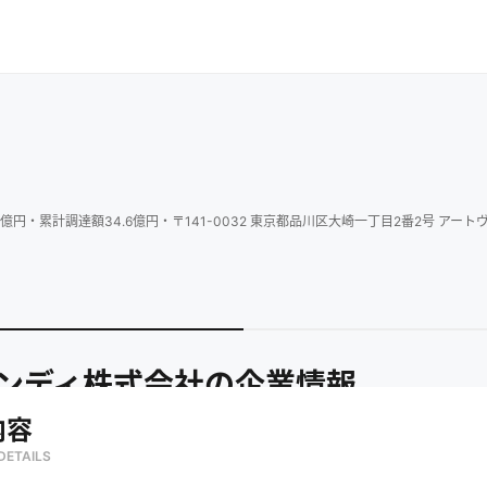
億円
・
累計調達額
34.6
億円
・
〒141-0032 東京都品川区大崎一丁目2番2号 ア
ンディ株式会社
の企業情報
内容
DETAILS