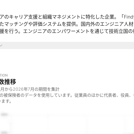
アのキャリア支援と組織マネジメントに特化した企業。「Findy」
たマッチングや評価システムを提供。国内外のエンジニア人材
援を行う。エンジニアのエンパワーメントを通じて技術立国の
域
Webエンジニアのキャリア支援や採用支援の分野
ニア組織のマネジメント支援の分野
っているのか
TION
数推移
る人がもっとかがやけば、世界はきっと豊かになる」というビ
8月
から
2026年7月
の期間を集計
金の被保険者のデータを使用しています。従業員のほかに代表者、役員、
国の日本を取り戻すため、エンジニアのエンパワーメントに取
ります。
仕事をシームレスに繋げる社会の実現を目指す
ているのか
ニア特化型の転職サービス「Findy」の運営