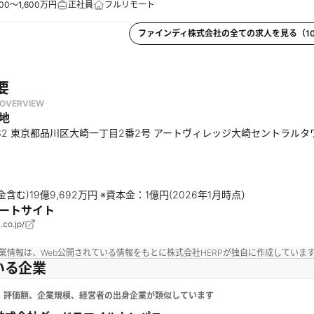
00～1,600万円
正社員
フルリモート
ファインディ株式会社
の全ての求人を見る（
1
要
OVERVIEW
地
0032 東京都品川区大崎一丁目2番2号 アートヴィレッジ大崎セントラルタ
含む)19億9,692万円 ※資本金：1億円(2026年1月時点）
ートサイト
.co.jp/
業情報は、Web公開されている情報をもとに株式会社HERPが独自に作成していま
いる企業
、評価額、企業規模、経営者の出身企業が類似しています