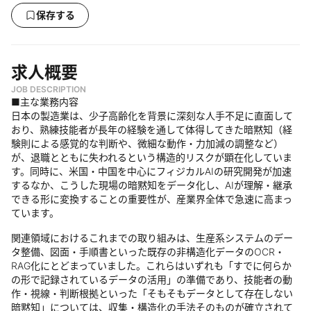
保存する
求人概要
JOB DESCRIPTION
■主な業務内容
日本の製造業は、少子高齢化を背景に深刻な人手不足に直面して
おり、熟練技能者が長年の経験を通して体得してきた暗黙知（経
験則による感覚的な判断や、微細な動作・力加減の調整など）
が、退職とともに失われるという構造的リスクが顕在化していま
す。同時に、米国・中国を中心にフィジカルAIの研究開発が加速
するなか、こうした現場の暗黙知をデータ化し、AIが理解・継承
できる形に変換することの重要性が、産業界全体で急速に高まっ
ています。
関連領域におけるこれまでの取り組みは、生産系システムのデー
タ整備、図面・手順書といった既存の非構造化データのOCR・
RAG化にとどまっていました。これらはいずれも「すでに何らか
の形で記録されているデータの活用」の準備であり、技能者の動
作・視線・判断根拠といった「そもそもデータとして存在しない
暗黙知」については、収集・構造化の手法そのものが確立されて