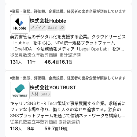
業種・業態、評価額、企業規模、経営者の出身企業が類似しています
株式会社Hubble
メディア
SaaS
DX
契約書管理のデジタル化を支援する企業。クラウドサービス
「Hubble」を中心に、NDA統一規格プラットフォーム
「OneNDA」や法務情報メディア「Legal Ops Lab」を運
営。法務と事業部門の協業促進、業務効率化を通じ、契約業
従業員数
設立年数
評価額
累計調達額
務の生産性向上を実現する。
131
11
46.4
16.1
人
年
億
億
業種・業態、評価額、企業規模、経営者の出身企業が類似しています
株式会社YOUTRUST
人材
SaaS
キャリアSNSとHR Tech領域で事業展開する企業。求職者に
フェアな市場を作り、働く人々の幸せを追求する。独自の
SNSプラットフォームを通じて信頼ネットワークを構築し、
それを活用したSaaS製品「YOUTRUST」を提供。20万人超
従業員数
設立年数
評価額
累計調達額
のユーザー基盤と1,000社以上の導入実績を持つ。
118
9
59.7
19
人
年
億
億