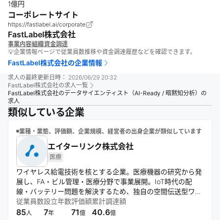
1億円
コーポレートサイト
https://fastlabel.ai/corporate
FastLabel株式会社
事業内容
組織
資金調達
💡企業情報ページで従業員数推移や資金調達履歴などを確認できます。
FastLabel株式会社
の企業情報
求人の最終更新日時：
2026/06/29 20:32
FastLabel株式会社
の求人一覧
FastLabel株式会社のデータサイエンティスト（AI-Ready / 暗黙知分析）の
求人
類似している企業
業種・業態、評価額、企業規模、経営者の出身企業が類似しています
エイターリンク株式会社
医療
ワイヤレス給電技術を核とする企業。医療機器の研究から発
展し、FA・ビル管理・医療分野で事業展開。IoT時代の配
線・バッテリー問題を解決するため、独自の空間伝送型ワイ
ヤレス給電ソリューション「AirPlug™」を開発。IoE社会実現
従業員数
設立年数
評価額
累計調達額
に向け、様々なデバイスのワイヤレス化を推進している。
85
7
71
40.6
人
年
億
億