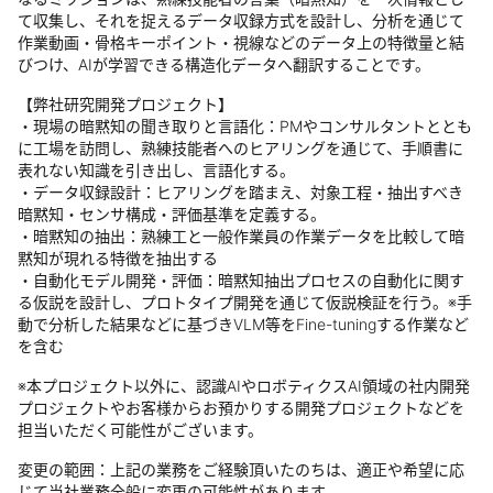
て収集し、それを捉えるデータ収録方式を設計し、分析を通じて
作業動画・骨格キーポイント・視線などのデータ上の特徴量と結
びつけ、AIが学習できる構造化データへ翻訳することです。
【弊社研究開発プロジェクト】
・現場の暗黙知の聞き取りと言語化：PMやコンサルタントととも
に工場を訪問し、熟練技能者へのヒアリングを通じて、手順書に
表れない知識を引き出し、言語化する。​
・データ収録設計：ヒアリングを踏まえ、対象工程・抽出すべき
暗黙知・センサ構成・評価基準を定義する。
・暗黙知の抽出：熟練工と一般作業員の作業データを比較して暗
黙知が現れる特徴を抽出する
・自動化モデル開発・評価：暗黙知抽出プロセスの自動化に関す
る仮説を設計し、プロトタイプ開発を通じて仮説検証を行う。※手
動で分析した結果などに基づきVLM等をFine-tuningする作業など
を含む
※本プロジェクト以外に、認識AIやロボティクスAI領域の社内開発
プロジェクトやお客様からお預かりする開発プロジェクトなどを
担当いただく可能性がございます。
変更の範囲：上記の業務をご経験頂いたのちは、適正や希望に応
じて当社業務全般に変更の可能性があります。