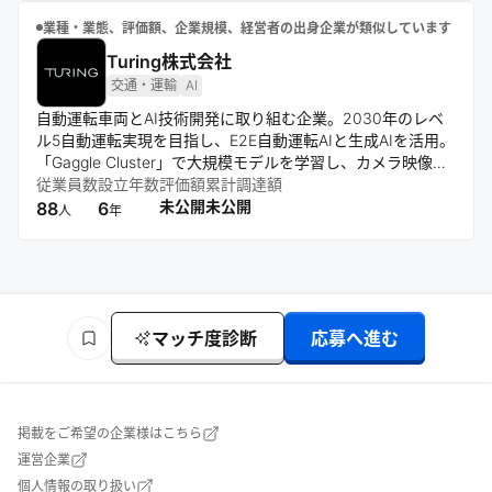
業種・業態、評価額、企業規模、経営者の出身企業が類似しています
Turing株式会社
交通・運輸
AI
自動運転車両とAI技術開発に取り組む企業。2030年のレベ
ル5自動運転実現を目指し、E2E自動運転AIと生成AIを活用。
「Gaggle Cluster」で大規模モデルを学習し、カメラ映像か
ら直接運転指示を出力する技術を開発している。
従業員数
設立年数
評価額
累計調達額
未公開
未公開
88
6
人
年
マッチ度診断
応募へ進む
掲載をご希望の企業様はこちら
運営企業
個人情報の取り扱い