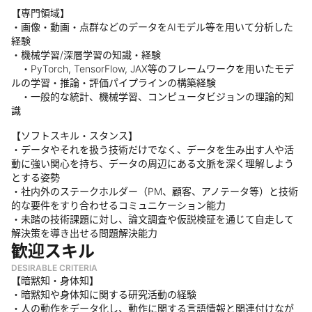
【専門領域】
・画像・動画・点群などのデータをAIモデル等を用いて分析した
経験
・機械学習/深層学習の知識・経験
・PyTorch, TensorFlow, JAX等のフレームワークを用いたモデ
ルの学習・推論・評価パイプラインの構築経験
・一般的な統計、機械学習、コンピュータビジョンの理論的知
識
【ソフトスキル・スタンス】
・データやそれを扱う技術だけでなく、データを生み出す人や活
動に強い関心を持ち、データの周辺にある文脈を深く理解しよう
とする姿勢
・社内外のステークホルダー（PM、顧客、アノテータ等）と技術
的な要件をすり合わせるコミュニケーション能力
・未踏の技術課題に対し、論文調査や仮説検証を通じて自走して
解決策を導き出せる問題解決能力
歓迎スキル
DESIRABLE CRITERIA
【暗黙知・身体知】
・暗黙知や身体知に関する研究活動の経験
・人の動作をデータ化し、動作に関する言語情報と関連付けなが