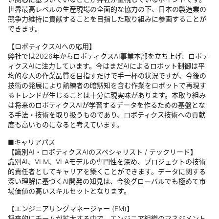
世界最高レベルの生産現場の全面的な協力の下、日本の製造業の
競争力維持に貢献することを目指した取り組みに参画することが
できます。
【ロボティクスAIへの応用】
弊社では2026年からロボティクスAI事業本部を立ち上げ、ロボテ
ィクスAIに注力しています。今はまだAIによるロボット制御は平
均的な人の作業品質を目指すだけで手一杯の状況ですが、今後の
技術の発展により熟練者の暗黙知を含む作業をロボットで再現す
るトレンドが生じることは十分に現実味があります。本取り組み
は将来のロボティクスAIが学習するデータを作るための基盤とな
る手法・技術を取り扱うものであり、ロボティクス技術への貢献
度も高いものになると考えています。
■キャリアパス
【識別AI・ロボティクスAIのスペシャリスト / テックリード】
識別AI、VLM、VLAモデルの専門性を深め、プロジェクトの技術
的責任者としてキャリアを築くことができます。データに関する
深い理解に基づくAI開発の知見は、今後グローバルでも極めて市
場価値の高いスキルセットとなります。
【エンジニアリングマネージャー (EM)】
将来的にチームが拡大する中で、エンジニア組織のマネジメント