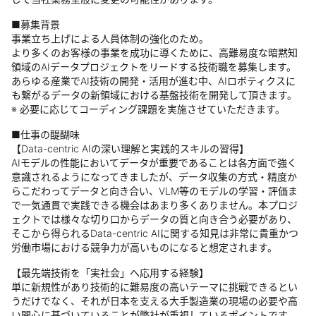
■募集背景
事業立ち上げによる人員体制の強化のため。
より多くのお客様の事業を成功に導くために、高難易度な暗黙知
領域のAIデータプロジェクトをリードする技術職を募集します。
あらゆる産業でAI技術の開発・活用が進む中、AIロボティクスに
も繋がるデータの新領域における基盤技術を開発して頂きます。
※ 必要に応じてコーディング課題を実施させていただきます。
■仕事の醍醐味
【Data-centric AIの深い理解と実践的スキルの習得】
AIモデルの性能においてデータが重要であることは各方面で強く
意識されるようになってきましたが、データ収集の方式・精度か
らこだわってデータと向き合い、VLM等のモデルの学習・評価ま
で一気通貫で実践できる機会はあまり多くありません。本プロジ
ェクトでは様々な切り口からデータの質と向き合う必要があり、
そこから得られるData-centric AIに関する知見は非常に貴重かつ
労働市場における競争力が高いものになると想定されます。
【最先端技術を「実社会」へ応用する経験】
単に新規性があり技術的に難易度の高いテーマに挑戦できるとい
うだけでなく、それが日本を支える大手製造業の現場の必要や高
い関心に基づいていることが弊社が重視しているポイントです。