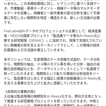
いません。この未開拓領域に対し、ヒアリングに基づく言語デー
タ、作業動画・骨格キーポイント・視線データ等のマルチモーダ
ルデータを収集し、熟練者と一般作業者の差分分析を通じて手順
書に存在しない暗黙知を特定・構造化する、新しい方法論が必要
です。
FastLabelはAIデータのプロフェッショナル企業として、経済産業
省・NEDOの国家プロジェクト「製造業データ等のAI-Ready化に
関する研究開発（GENIAC）」に採択され、現場で言語化されてい
ない熟練者の知を支えるデータインフラとして、この領域の技術
的基礎および方法論を確立していきます。
本ポジションでは、生産現場のデータ収録方式設計、データ分析
から、暗黙知の抽出、VLM等AIモデル等を用いた分析・抽出の自
動化技術検証などを、データサイエンティストとして一気通貫で
担っていただきます。暗黙知という新たな領域の分析技術をリー
ドし、製造業をはじめとする幅広い産業の技能継承とAI-Ready化
を支える事業の立ち上げと拡大に貢献していただきます。
《具体的な業務内容》
入社後は製造現場の暗黙知をAI-Ready化する、弊社が主体となっ
て推進する研究開発プロジェクトを担っていただきます。中核と
なるミッションは、熟練技能者の言葉（暗黙知）を一次情報とし