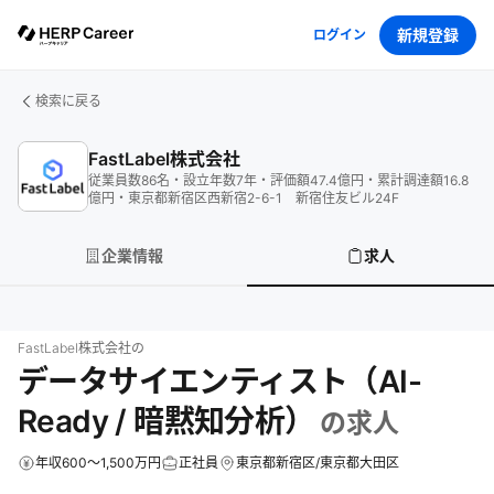
新規登録
ログイン
検索に戻る
FastLabel株式会社
従業員数
86
名
・
設立年数
7
年
・
評価額
47.4
億円
・
累計調達額
16.8
億円
・
東京都新宿区西新宿2-6-1 新宿住友ビル24F
企業情報
求人
FastLabel株式会社
の
データサイエンティスト（AI-
Ready / 暗黙知分析）
の求人
年収600～1,500万円
正社員
東京都新宿区/東京都大田区